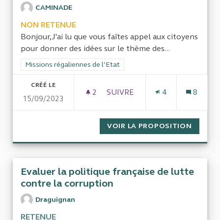
CAMINADE
NON RETENUE
Bonjour,J'ai lu que vous faîtes appel aux citoyens
pour donner des idées sur le thème des...
Filtrer les résultats de la catégorie : Missions régaliennes de l
Missions régaliennes de l’Etat
CRÉÉ LE
2
2 ABONNÉS
SUIVRE
4
8
15/09/2023
AIDE AU CONT
VOIR LA PROPOSITION
AIDE A
Evaluer la politique française de lutte
contre la corruption
Draguignan
RETENUE