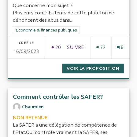
Que concerne mon sujet ?
Plusieurs contributeurs de cette plateforme
dénoncent des abus dans...
Filtrer les résultats de la catégorie : Économie & finances pub
Économie & finances publiques
CRÉÉ LE
20
20 ABONNÉS
SUIVRE
72
8
16/09/2023
EVALUER LA POLITIQUE FRAN
VOIR LA PROPOSITION
EVALUE
Comment contrôler les SAFER?
Chaumien
NON RETENUE
La SAFER a une délégation de compétence de
l'Etat.Qui contrôle vraiment la SAFER, ses