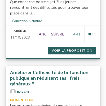
Que concerne notre sujet ?Les jeunes
rencontrent des difficultés pour trouver leur
place dans la...
Filtrer les résultats de la catégorie : Éducation & culture
Éducation & culture
CRÉÉ LE
16
16 ABONNÉS
SUIVRE
41
11
11/10/2023
RÉALISER UN ÉTAT DES LIEUX
VOIR LA PROPOSITION
RÉALIS
Améliorer l'efficacité de la fonction
publique en réduisant ses "frais
généraux "
RAVERY
NON RETENUE
Les entreprises privées, du moins les plus