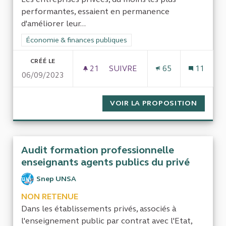
performantes, essaient en permanence
d'améliorer leur...
Filtrer les résultats de la catégorie : Économie & finances pub
Économie & finances publiques
CRÉÉ LE
21
21 ABONNÉS
SUIVRE
65
11
06/09/2023
AMÉLIORER L'EFFICACITÉ DE 
VOIR LA PROPOSITION
AMÉLIO
Audit formation professionnelle
enseignants agents publics du privé
Snep UNSA
NON RETENUE
Dans les établissements privés, associés à
l'enseignement public par contrat avec l'Etat,