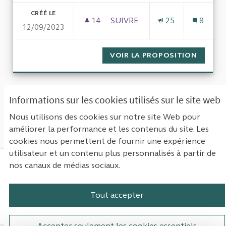
CRÉÉ LE
14
14 ABONNÉS
SUIVRE
25
8
12/09/2023
REVOIR L'EMPRISE FONCIÈRE
VOIR LA PROPOSITION
REVOIR
« Première
‹ Précédent
Suivant ›
Informations sur les cookies utilisés sur le site web
Dernière »
Nous utilisons des cookies sur notre site Web pour
améliorer la performance et les contenus du site. Les
Voir toutes les propositions retirées
cookies nous permettent de fournir une expérience
utilisateur et un contenu plus personnalisés à partir de
nos canaux de médias sociaux.
Mentions légales
Contact
Accessibilité : non conforme
Paramètres des cookies
Tout accepter
Plateforme de participation de la Cou
Plateforme de participation de l
Plateforme de participation
Plateforme de particip
Accepter seulement les cookies essentiels