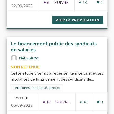
6
6 ABONNÉS
SUIVRE
13
9
22/09/2023
SUPPLÉMENT FAMILIAL DE TR
VOIR LA PROPOSITION
SUPPLÉ
Le financement public des syndicats
de salariés
ThibaultDC
NON RETENUE
Cette étude viserait à recenser le montant et les
modalités de financement des syndicats de...
Filtrer les résultats de la catégorie : Territoires, solidarité, em
Territoires, solidarité, emploi
CRÉÉ LE
18
18 ABONNÉS
SUIVRE
47
9
06/09/2023
LE FINANCEMENT PUBLIC DES