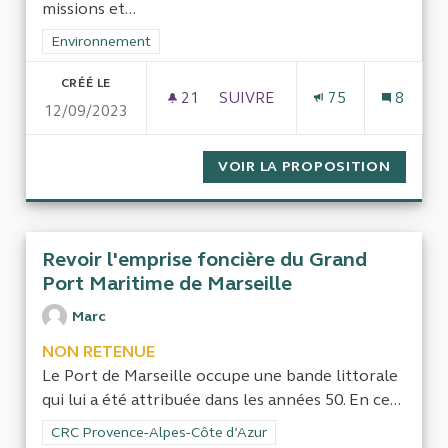
missions et...
Filtrer les résultats de la catégorie : Environnement
Environnement
CRÉÉ LE
21
21 ABONNÉS
SUIVRE
75
8
12/09/2023
COMMENT CONTRÔLER LES S
VOIR LA PROPOSITION
COMMEN
Revoir l'emprise foncière du Grand
Port Maritime de Marseille
Marc
NON RETENUE
Le Port de Marseille occupe une bande littorale
qui lui a été attribuée dans les années 50. En ce...
Filtrer les résultats de la catégorie : CRC Provence-Alpes-Côt
CRC Provence-Alpes-Côte d’Azur