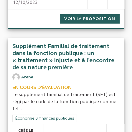
12/10/2023
COÛTS DES ÉVÉNEMENTS SPOR
VOIR LA PROPOSITION
COÛTS 
Supplément Familial de traitement
dans la fonction publique : un
« traitement » injuste et à l’encontre
de sa nature première
Arena
EN COURS D'ÉVALUATION
Le supplément familial de traitement (SFT) est
régi par le code de la fonction publique comme
tel...
Filtrer les résultats de la catégorie : Économie & finances pub
Économie & finances publiques
CRÉÉ LE