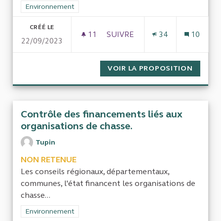
Filtrer les résultats de la catégorie : Environnement
Environnement
CRÉÉ LE
11
11 ABONNÉS
SUIVRE
34
10
22/09/2023
LES SAFER, ÉTABLISSEMENT P
VOIR LA PROPOSITION
LES SA
Contrôle des financements liés aux
organisations de chasse.
Tupin
NON RETENUE
Les conseils régionaux, départementaux,
communes, l'état financent les organisations de
chasse...
Filtrer les résultats de la catégorie : Environnement
Environnement