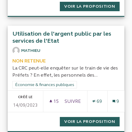
VOIR LA PROPOSITION
LE FIN
Utilisation de l'argent public par les
services de l'Etat
MATHIEU
NON RETENUE
La CRC peut-elle enquêter sur le train de vie des
Préfets ? En effet, les personnels des...
Filtrer les résultats de la catégorie : Économie & finances pub
Économie & finances publiques
CRÉÉ LE
15
15 ABONNÉS
SUIVRE
69
9
14/09/2023
UTILISATION DE L'ARGENT PUB
VOIR LA PROPOSITION
UTILIS