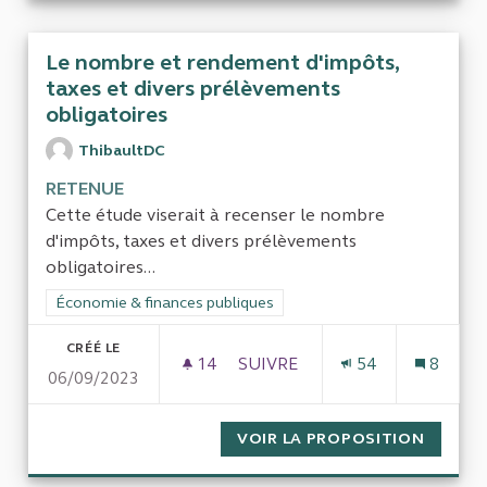
Le nombre et rendement d'impôts,
taxes et divers prélèvements
obligatoires
ThibaultDC
RETENUE
Cette étude viserait à recenser le nombre
d'impôts, taxes et divers prélèvements
obligatoires...
Filtrer les résultats de la catégorie : Économie & finances pub
Économie & finances publiques
CRÉÉ LE
14
14 ABONNÉS
SUIVRE
54
8
06/09/2023
LE NOMBRE ET RENDEMENT D'
VOIR LA PROPOSITION
LE NOM