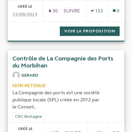
CRÉÉ LE
30
30 ABONNÉS
SUIVRE
133
9
23/09/2023
CONTRÔLE DES FINANCEMENTS
VOIR LA PROPOSITION
CONTRÔ
Contrôle de La Compagnie des Ports
du Morbihan
GERARD
NON RETENUE
La Compagnie des ports est une société
publique locale (SPL) créée en 2012 par
le Conseil...
Filtrer les résultats de la catégorie : CRC Bretagne
CRC Bretagne
CRÉÉ LE