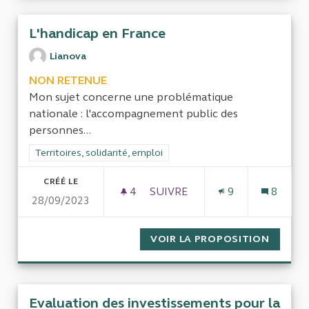
L'handicap en France
Lianova
NON RETENUE
Mon sujet concerne une problématique
nationale : l'accompagnement public des
personnes...
Filtrer les résultats de la catégorie : Territoires, solidarité, em
Territoires, solidarité, emploi
CRÉÉ LE
4
4 ABONNÉS
SUIVRE
9
8
28/09/2023
L'HANDICAP EN FRANCE
VOIR LA PROPOSITION
L'HAND
Evaluation des investissements pour la