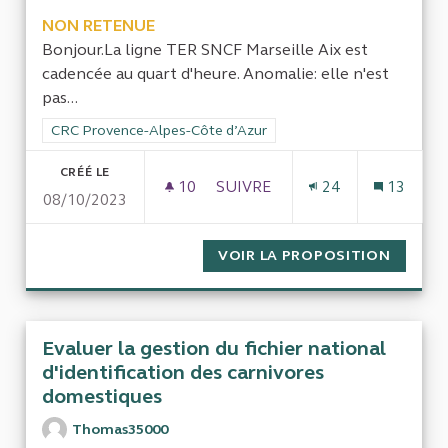
NON RETENUE
Bonjour.La ligne TER SNCF Marseille Aix est
cadencée au quart d'heure. Anomalie: elle n'est
pas...
Filtrer les résultats de la catégorie : CRC Provence-Alpes-Côt
CRC Provence-Alpes-Côte d’Azur
CRÉÉ LE
10
10 ABONNÉS
SUIVRE
24
13
08/10/2023
DEVIS SNCF PROHIBITIF POUR 
VOIR LA PROPOSITION
DEVIS 
Evaluer la gestion du fichier national
d'identification des carnivores
domestiques
Thomas35000