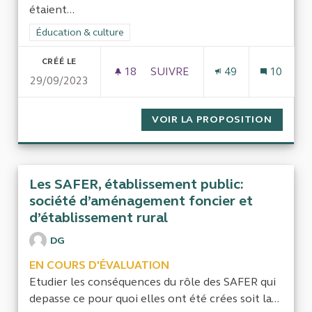
étaient...
Filtrer les résultats de la catégorie : Éducation & culture
Éducation & culture
CRÉÉ LE
18
18 ABONNÉS
SUIVRE
49
10
29/09/2023
AUDIT FORMATION PROFESSIO
VOIR LA PROPOSITION
AUDIT 
Les SAFER, établissement public:
société d’aménagement foncier et
d’établissement rural
DG
EN COURS D'ÉVALUATION
Etudier les conséquences du rôle des SAFER qui
depasse ce pour quoi elles ont été crées soit la...