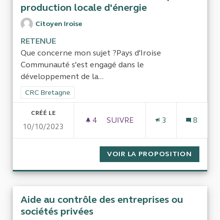
production locale d'énergie
Citoyen Iroise
RETENUE
Que concerne mon sujet ?Pays d'Iroise
Communauté s'est engagé dans le
développement de la...
Filtrer les résultats de la catégorie : CRC Bretagne
CRC Bretagne
CRÉÉ LE
4
4 ABONNÉS
SUIVRE
3
8
10/10/2023
EVALUATION DES INVESTISS
VOIR LA PROPOSITION
EVALUA
Aide au contrôle des entreprises ou
sociétés privées