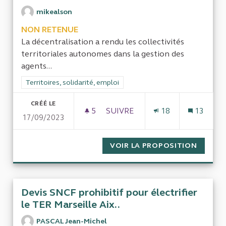
mikealson
NON RETENUE
La décentralisation a rendu les collectivités
territoriales autonomes dans la gestion des
agents...
Filtrer les résultats de la catégorie : Territoires, solidarité, em
Territoires, solidarité, emploi
CRÉÉ LE
5
5 ABONNÉS
SUIVRE
18
13
17/09/2023
LE RECRUTEMENT DES AGENTS 
VOIR LA PROPOSITION
LE REC
Devis SNCF prohibitif pour électrifier
le TER Marseille Aix..
PASCAL Jean-Michel