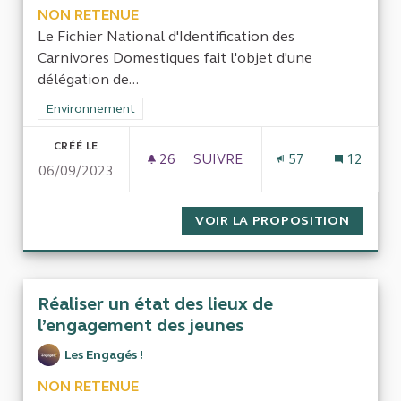
NON RETENUE
Le Fichier National d'Identification des
Carnivores Domestiques fait l'objet d'une
délégation de...
Filtrer les résultats de la catégorie : Environnement
Environnement
CRÉÉ LE
26
26 ABONNÉS
SUIVRE
57
12
06/09/2023
EVALUER LA GESTION DU FICH
VOIR LA PROPOSITION
EVALUE
Réaliser un état des lieux de
l’engagement des jeunes
Les Engagés !
NON RETENUE