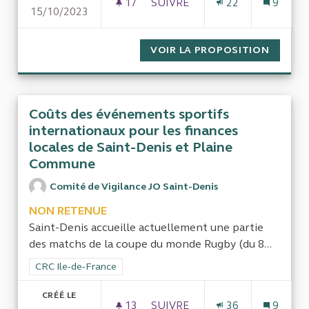
17
17 ABONNÉS
SUIVRE
22
9
15/10/2023
CONTRÔLE DE LA COMPAGNIE
VOIR LA PROPOSITION
CONTRÔ
Coûts des événements sportifs
internationaux pour les finances
locales de Saint-Denis et Plaine
Commune
Comité de Vigilance JO Saint-Denis
NON RETENUE
Saint-Denis accueille actuellement une partie
des matchs de la coupe du monde Rugby (du 8...
Filtrer les résultats de la catégorie : CRC Ile-de-France
CRC Ile-de-France
CRÉÉ LE
13
13 ABONNÉS
SUIVRE
36
9