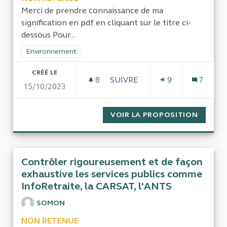
Merci de prendre connaissance de ma
signification en pdf en cliquant sur le titre ci-
dessous Pour...
Filtrer les résultats de la catégorie : Environnement
Environnement
CRÉÉ LE
8
8 ABONNÉS
SUIVRE
9
7
15/10/2023
POUR LA TRANSPARENCE ET L
VOIR LA PROPOSITION
POUR L
Contrôler rigoureusement et de façon
exhaustive les services publics comme
InfoRetraite, la CARSAT, l'ANTS
SOMON
NON RETENUE