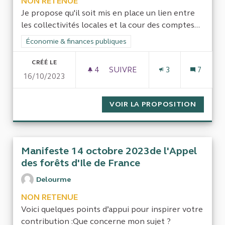
NON RETENUE
Je propose qu'il soit mis en place un lien entre
les collectivités locales et la cour des comptes...
Filtrer les résultats de la catégorie : Économie & finances pub
Économie & finances publiques
CRÉÉ LE
4
4 ABONNÉS
SUIVRE
3
7
16/10/2023
CONTRÔLE INTERNE FONCTI
VOIR LA PROPOSITION
CONTR
Manifeste 14 octobre 2023de l'Appel
des forêts d'Ile de France
Delourme
NON RETENUE
Voici quelques points d’appui pour inspirer votre
contribution :Que concerne mon sujet ?