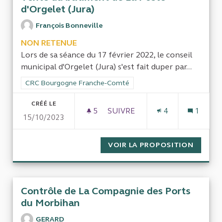
d'Orgelet (Jura)
François Bonneville
NON RETENUE
Lors de sa séance du 17 février 2022, le conseil
municipal d'Orgelet (Jura) s'est fait duper par...
Filtrer les résultats de la catégorie : CRC Bourgogne Franch
CRC Bourgogne Franche-Comté
CRÉÉ LE
5
5 ABONNÉS
SUIVRE
4
1
15/10/2023
VENTE DU BÂTIMENT DE LA P
VOIR LA PROPOSITION
VENTE 
Contrôle de La Compagnie des Ports
du Morbihan
GERARD