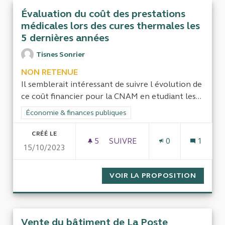
Évaluation du coût des prestations
médicales lors des cures thermales les
5 dernières années
Tisnes Sonrier
NON RETENUE
Il semblerait intéressant de suivre l évolution de
ce coût financier pour la CNAM en etudiant les...
Filtrer les résultats de la catégorie : Économie & finances pub
Économie & finances publiques
CRÉÉ LE
5
5 ABONNÉS
SUIVRE
0
1
15/10/2023
ÉVALUATION DU COÛT DES PR
VOIR LA PROPOSITION
ÉVALUA
Vente du bâtiment de La Poste