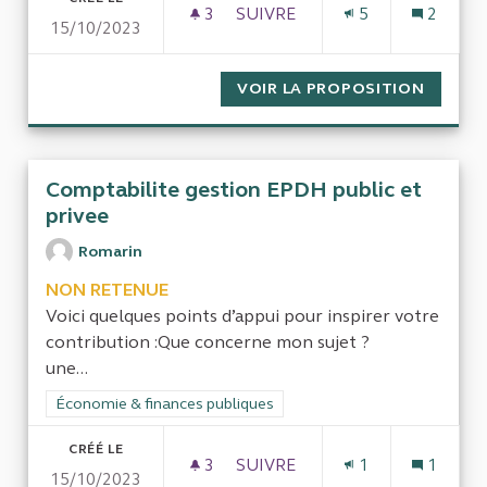
3
3 ABONNÉS
SUIVRE
5
2
15/10/2023
LA GESTION DES SAISIES SUR
VOIR LA PROPOSITION
LA GES
Comptabilite gestion EPDH public et
privee
Romarin
NON RETENUE
Voici quelques points d’appui pour inspirer votre
contribution :Que concerne mon sujet ?
une...
Filtrer les résultats de la catégorie : Économie & finances pub
Économie & finances publiques
CRÉÉ LE
3
3 ABONNÉS
SUIVRE
1
1
15/10/2023