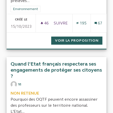
prélevés...
Filtrer les résultats de la catégorie : Environnement
Environnement
CRÉÉ LE
46
46 ABONNÉS
SUIVRE
195
67
15/10/2023
DES SUBVENTIONS MULTIPLIÉES
VOIR LA PROPOSITION
DES SU
Quand l'Etat français respectera ses
engagements de protéger ses citoyens
?
YI
NON RETENUE
Pourquoi des OQTF peuvent encore assassiner
des professeurs sur le territoire national.
L'Etat...