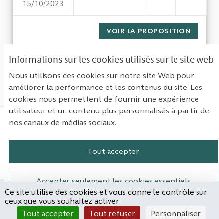
15/10/2023
EFFICIENCE DE L'ACHAT PUBL
VOIR LA PROPOSITION
EFFICI
Informations sur les cookies utilisés sur le site web
1
Suivant ›
Dernière »
Nous utilisons des cookies sur notre site Web pour
améliorer la performance et les contenus du site. Les
Voir toutes les propositions retirées
cookies nous permettent de fournir une expérience
utilisateur et un contenu plus personnalisés à partir de
nos canaux de médias sociaux.
Mentions légales
Contact
Accessibilité : non conforme
Paramètres des cookies
Tout accepter
Plateforme de participation de la Cou
Plateforme de participation de l
Plateforme de participation
Plateforme de particip
Accepter seulement les cookies essentiels
Ce site utilise des cookies et vous donne le contrôle sur
Site réalisé par
ceux que vous souhaitez activer
Open Source Politics
Paramètres
(Lien externe)
Tout accepter
Tout refuser
Personnaliser
grâce au
logiciel libre