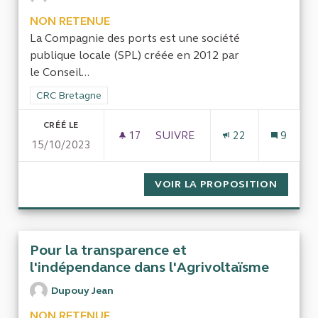
NON RETENUE
La Compagnie des ports est une société
publique locale (SPL) créée en 2012 par
le Conseil...
Filtrer les résultats de la catégorie : CRC Bretagne
CRC Bretagne
CRÉÉ LE
17
17 ABONNÉS
SUIVRE
22
9
15/10/2023
CONTRÔLE DE LA COMPAGNIE
VOIR LA PROPOSITION
CONTRÔ
Pour la transparence et
l'indépendance dans l'Agrivoltaïsme
Dupouy Jean
NON RETENUE