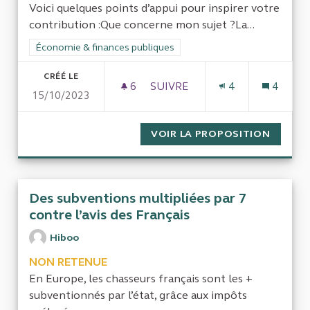
Voici quelques points d’appui pour inspirer votre
contribution :Que concerne mon sujet ?La...
Filtrer les résultats de la catégorie : Économie & finances pub
Économie & finances publiques
CRÉÉ LE
6
6 ABONNÉS
SUIVRE
4
4
15/10/2023
CONTRÔLER RIGOUREUSEMENT 
VOIR LA PROPOSITION
CONTRÔ
Des subventions multipliées par 7
contre l’avis des Français
Hiboo
NON RETENUE
En Europe, les chasseurs français sont les +
subventionnés par l’état, grâce aux impôts