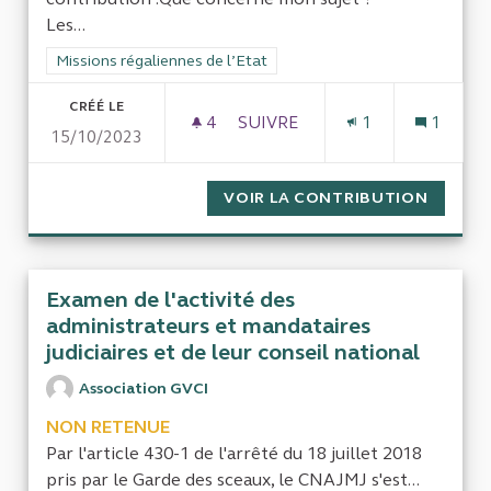
Les...
Filtrer les résultats de la catégorie : Missions régaliennes de l
Missions régaliennes de l’Etat
CRÉÉ LE
4
4 ABONNÉS
SUIVRE
1
1
15/10/2023
ÉVALUER L’IMPACT ET PERFO
VOIR LA CONTRIBUTION
ÉVALUE
Examen de l'activité des
administrateurs et mandataires
judiciaires et de leur conseil national
Association GVCI
NON RETENUE
Par l'article 430-1 de l'arrêté du 18 juillet 2018
pris par le Garde des sceaux, le CNAJMJ s'est...