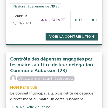
Filtrer les résultats de la catégorie : Missions régaliennes de l
Missions régaliennes de l’Etat
CRÉÉ LE
4
4 ABONNÉS
SUIVRE
13
1
15/10/2023
QUAND L'ETAT FRANÇAIS RES
VOIR LA CONTRIBUTION
QUAND 
Contrôle des dépenses engagées par
les maires au titre de leur délégation-
Commune Aubusson (23)
Utilisateur ayant supprimé son compte
NON RETENUE
Le conseil municipal a la possibilité de déléguer
directement au maire un certain nombre...
Filtrer les résultats de la catégorie : CRC Nouvelle-Aquitaine
CRC Nouvelle-Aquitaine