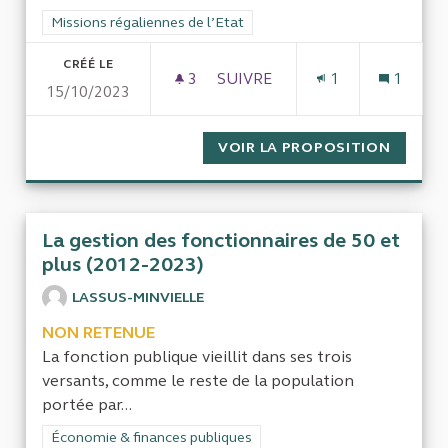
Filtrer les résultats de la catégorie : Missions régaliennes de l
Missions régaliennes de l’Etat
CRÉÉ LE
3
3 ABONNÉS
SUIVRE
1
1
15/10/2023
VOIR LA PROPOSITION
EXAMEN
La gestion des fonctionnaires de 50 et
plus (2012-2023)
LASSUS-MINVIELLE
NON RETENUE
La fonction publique vieillit dans ses trois
versants, comme le reste de la population
portée par...
Filtrer les résultats de la catégorie : Économie & finances pub
Économie & finances publiques