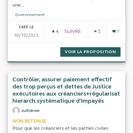
une...
Filtrer les résultats de la catégorie : Environnement
Environnement
CRÉÉ LE
4
4 ABONNÉS
SUIVRE
5
1
16/10/2023
MANIFESTE 14 OCTOBRE 2023D
VOIR LA PROPOSITION
MANIFE
Contrôler, assurer paiement effectif
des trop perçus et dettes de Justice
exécutoires aux créanciers+régularisat
hierarch.systématique d'impayés
Juilléron
NON RETENUE
Pour que les créanciers et les parties civiles