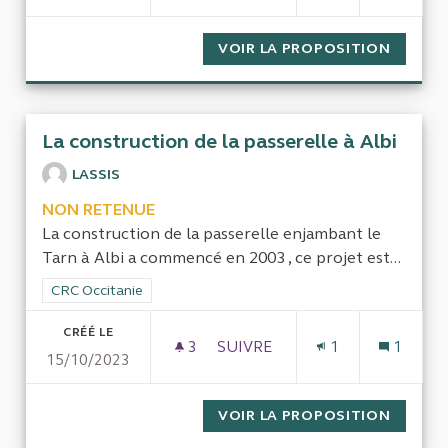
VOIR LA PROPOSITION
COMPTA
La construction de la passerelle à Albi
LASSIS
NON RETENUE
La construction de la passerelle enjambant le
Tarn à Albi a commencé en 2003 , ce projet est...
Filtrer les résultats de la catégorie : CRC Occitanie
CRC Occitanie
CRÉÉ LE
3
3 ABONNÉS
SUIVRE
1
1
15/10/2023
LA CONSTRUCTION DE LA PAS
VOIR LA PROPOSITION
LA CON