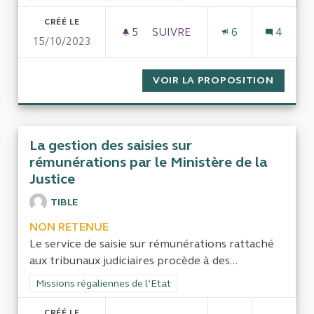
CRÉÉ LE
5
5 ABONNÉS
SUIVRE
6
4
15/10/2023
LA GESTION DES FONCTIONNAI
VOIR LA PROPOSITION
LA GES
La gestion des saisies sur
rémunérations par le Ministère de la
Justice
TIBLE
NON RETENUE
Le service de saisie sur rémunérations rattaché
aux tribunaux judiciaires procède à des...
Filtrer les résultats de la catégorie : Missions régaliennes de l
Missions régaliennes de l’Etat
CRÉÉ LE