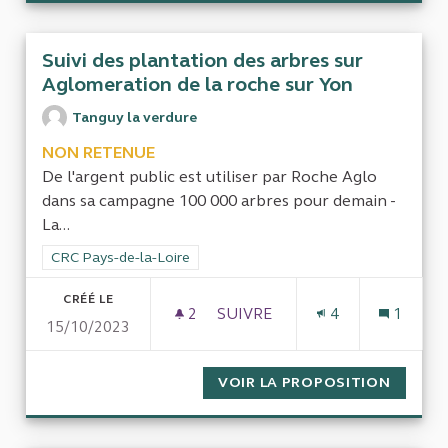
Suivi des plantation des arbres sur
Aglomeration de la roche sur Yon
Tanguy la verdure
NON RETENUE
De l'argent public est utiliser par Roche Aglo
dans sa campagne 100 000 arbres pour demain -
La...
Filtrer les résultats de la catégorie : CRC Pays-de-la-Loire
CRC Pays-de-la-Loire
CRÉÉ LE
2
2 ABONNÉS
SUIVRE
4
1
15/10/2023
SUIVI DES PLANTATION DES 
VOIR LA PROPOSITION
SUIVI 