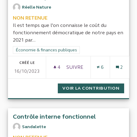
Réelle Nature
NON RETENUE
Il est temps que l'on connaisse le coût du
fonctionnement démocratique de notre pays en
2021 par...
Filtrer les résultats de la catégorie : Économie & finances pub
Économie & finances publiques
CRÉÉ LE
4
4 ABONNÉS
SUIVRE
6
2
16/10/2023
QUEL EST LE COÛT DU FONC
VOIR LA CONTRIBUTION
QUEL E
Contrôle interne fonctionnel
Sandalette