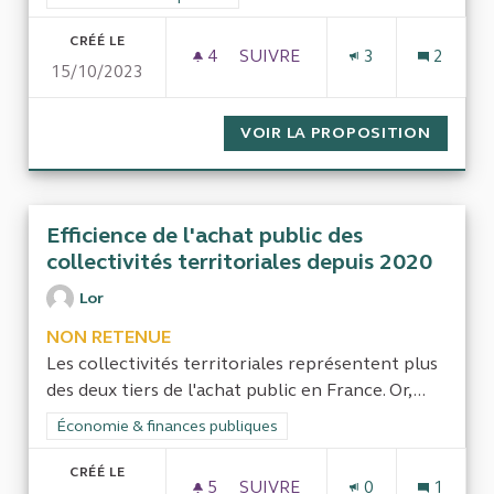
CRÉÉ LE
4
4 ABONNÉS
SUIVRE
3
2
15/10/2023
CONTRÔLE DES DÉPENSES ENG
VOIR LA PROPOSITION
CONTRÔ
Efficience de l'achat public des
collectivités territoriales depuis 2020
Lor
NON RETENUE
Les collectivités territoriales représentent plus
des deux tiers de l'achat public en France. Or,...
Filtrer les résultats de la catégorie : Économie & finances pub
Économie & finances publiques
CRÉÉ LE
5
5 ABONNÉS
SUIVRE
0
1