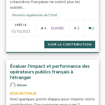
créancières françaises ne soient plus les
oubliés...
Filtrer les résultats de la catégorie : Missions régaliennes de l
Missions régaliennes de l’Etat
CRÉÉ LE
4
4 ABONNÉS
SUIVRE
3
2
15/10/2023
CONTRÔLER, ASSURER PAIEME
VOIR LA CONTRIBUTION
CONTRÔ
Évaluer l’impact et performance des
opérateurs publics français à
l’étranger
Ninon
NON RETENUE
Voici quelques points d’appui pour inspirer votre
contribution :Que concerne mon sujet ?