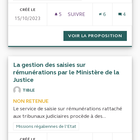
CRÉÉ LE
5
5 ABONNÉS
SUIVRE
6
4
15/10/2023
LA GESTION DES FONCTIONNAI
VOIR LA PROPOSITION
LA GES
La gestion des saisies sur
rémunérations par le Ministère de la
Justice
TIBLE
NON RETENUE
Le service de saisie sur rémunérations rattaché
aux tribunaux judiciaires procède à des...
Filtrer les résultats de la catégorie : Missions régaliennes de l
Missions régaliennes de l’Etat
CRÉÉ LE