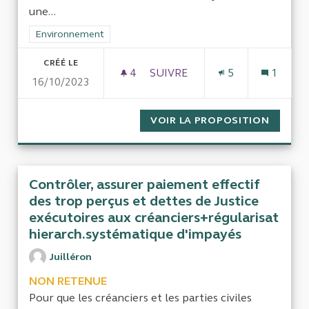
une...
Filtrer les résultats de la catégorie : Environnement
Environnement
CRÉÉ LE
4
4 ABONNÉS
SUIVRE
5
1
16/10/2023
MANIFESTE 14 OCTOBRE 2023D
VOIR LA PROPOSITION
MANIFE
Contrôler, assurer paiement effectif
des trop perçus et dettes de Justice
exécutoires aux créanciers+régularisat
hierarch.systématique d'impayés
Juilléron
NON RETENUE
Pour que les créanciers et les parties civiles