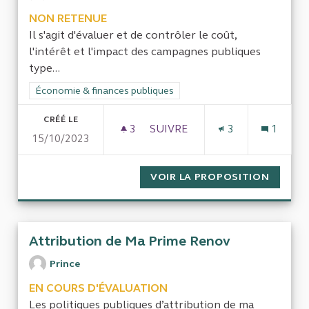
NON RETENUE
Il s'agit d'évaluer et de contrôler le coût,
l'intérêt et l'impact des campagnes publiques
type...
Filtrer les résultats de la catégorie : Économie & finances pub
Économie & finances publiques
CRÉÉ LE
3
3 ABONNÉS
SUIVRE
3
1
15/10/2023
ÉVALUATION DES CAMPAGNES P
VOIR LA PROPOSITION
ÉVALUA
Attribution de Ma Prime Renov
Prince
EN COURS D'ÉVALUATION
Les politiques publiques d’attribution de ma