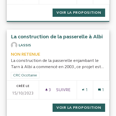
VOIR LA PROPOSITION
COMPTA
La construction de la passerelle à Albi
LASSIS
NON RETENUE
La construction de la passerelle enjambant le
Tarn à Albi a commencé en 2003 , ce projet est...
Filtrer les résultats de la catégorie : CRC Occitanie
CRC Occitanie
CRÉÉ LE
3
3 ABONNÉS
SUIVRE
1
1
15/10/2023
LA CONSTRUCTION DE LA PAS
VOIR LA PROPOSITION
LA CON