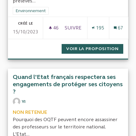
prélevés...
Filtrer les résultats de la catégorie : Environnement
Environnement
CRÉÉ LE
46
46 ABONNÉS
SUIVRE
195
67
15/10/2023
DES SUBVENTIONS MULTIPLIÉES
VOIR LA PROPOSITION
DES SU
Quand l'Etat français respectera ses
engagements de protéger ses citoyens
?
YI
NON RETENUE
Pourquoi des OQTF peuvent encore assassiner
des professeurs sur le territoire national.
L'Etat...