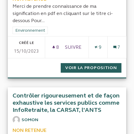
Merci de prendre connaissance de ma
signification en pdf en cliquant sur le titre ci-
dessous Pour...
Filtrer les résultats de la catégorie : Environnement
Environnement
CRÉÉ LE
8
8 ABONNÉS
SUIVRE
9
7
15/10/2023
POUR LA TRANSPARENCE ET L
VOIR LA PROPOSITION
POUR L
Contrôler rigoureusement et de façon
exhaustive les services publics comme
InfoRetraite, la CARSAT, l'ANTS
SOMON
NON RETENUE