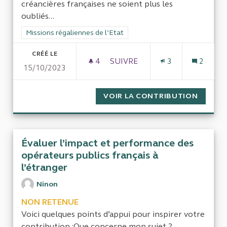
créancières françaises ne soient plus les
oubliés...
Filtrer les résultats de la catégorie : Missions régaliennes de l
Missions régaliennes de l’Etat
CRÉÉ LE
4
4 ABONNÉS
SUIVRE
3
2
15/10/2023
CONTRÔLER, ASSURER PAIEME
VOIR LA CONTRIBUTION
CONTRÔ
Évaluer l’impact et performance des
opérateurs publics français à
l’étranger
Ninon
NON RETENUE
Voici quelques points d’appui pour inspirer votre
contribution :Que concerne mon sujet ?