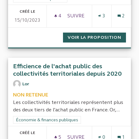
CRÉÉ LE
4
4 ABONNÉS
SUIVRE
3
2
15/10/2023
CONTRÔLE DES DÉPENSES ENG
VOIR LA PROPOSITION
CONTRÔ
Efficience de l'achat public des
collectivités territoriales depuis 2020
Lor
NON RETENUE
Les collectivités territoriales représentent plus
des deux tiers de l'achat public en France. Or,...
Filtrer les résultats de la catégorie : Économie & finances pub
Économie & finances publiques
CRÉÉ LE
5
5 ABONNÉS
SUIVRE
0
1