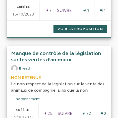
CRÉÉ LE
3
3 ABONNÉS
SUIVRE
1
1
15/10/2023
L’INSERTION PAR L’ACTIVIT
VOIR LA PROPOSITION
L’INSE
Manque de contrôle de la législation
sur les ventes d’animaux
Breed
NON RETENUE
Le non respect de la législation sur la vente des
animaux de compagnie, ainsi que la non...
Filtrer les résultats de la catégorie : Environnement
Environnement
CRÉÉ LE
25
25 ABONNÉS
SUIVRE
72
2
15/10/2023
MANQUE DE CONTRÔLE DE LA 