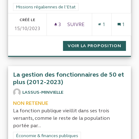
Filtrer les résultats de la catégorie : Missions régaliennes de l
Missions régaliennes de l’Etat
CRÉÉ LE
3
3 ABONNÉS
SUIVRE
1
1
15/10/2023
VOIR LA PROPOSITION
EXAMEN
La gestion des fonctionnaires de 50 et
plus (2012-2023)
LASSUS-MINVIELLE
NON RETENUE
La fonction publique vieillit dans ses trois
versants, comme le reste de la population
portée par...
Filtrer les résultats de la catégorie : Économie & finances pub
Économie & finances publiques