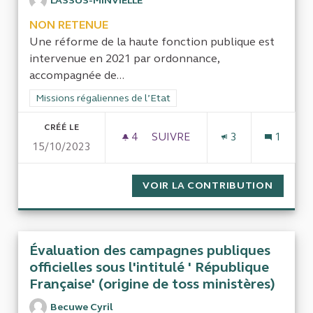
LASSUS-MINVIELLE
NON RETENUE
Une réforme de la haute fonction publique est
intervenue en 2021 par ordonnance,
accompagnée de...
Filtrer les résultats de la catégorie : Missions régaliennes de l
Missions régaliennes de l’Etat
CRÉÉ LE
4
4 ABONNÉS
SUIVRE
3
1
15/10/2023
LES RÉFORMES DE LA GESTIO
VOIR LA CONTRIBUTION
LES RÉ
Évaluation des campagnes publiques
officielles sous l'intitulé ' République
Française' (origine de toss ministères)
Becuwe Cyril