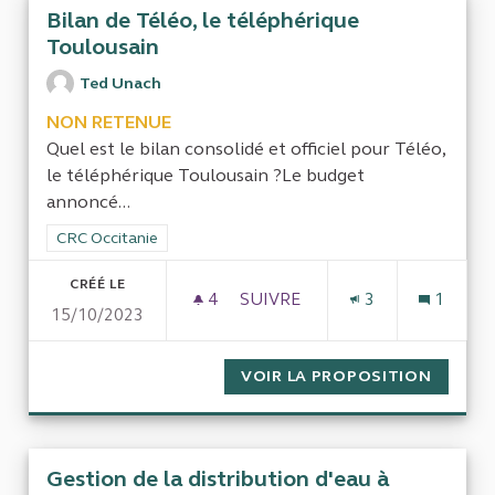
Bilan de Téléo, le téléphérique
Toulousain
Ted Unach
NON RETENUE
Quel est le bilan consolidé et officiel pour Téléo,
le téléphérique Toulousain ?Le budget
annoncé...
Filtrer les résultats de la catégorie : CRC Occitanie
CRC Occitanie
CRÉÉ LE
4
4 ABONNÉS
SUIVRE
3
1
15/10/2023
BILAN DE TÉLÉO, LE TÉLÉPH
VOIR LA PROPOSITION
BILAN 
Gestion de la distribution d'eau à