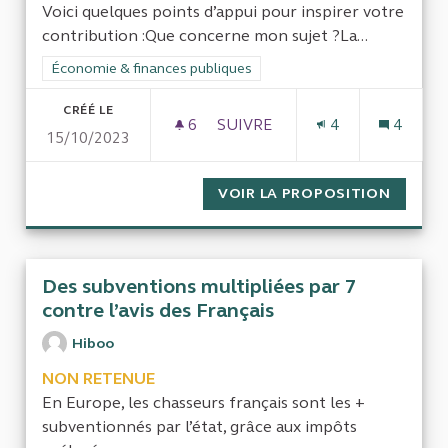
Voici quelques points d’appui pour inspirer votre
contribution :Que concerne mon sujet ?La...
Filtrer les résultats de la catégorie : Économie & finances pub
Économie & finances publiques
CRÉÉ LE
6
6 ABONNÉS
SUIVRE
4
4
15/10/2023
CONTRÔLER RIGOUREUSEMENT 
VOIR LA PROPOSITION
CONTRÔ
Des subventions multipliées par 7
contre l’avis des Français
Hiboo
NON RETENUE
En Europe, les chasseurs français sont les +
subventionnés par l’état, grâce aux impôts