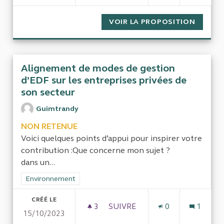
VOIR LA PROPOSITION
L’IMPA
Alignement de modes de gestion
d’EDF sur les entreprises privées de
son secteur
Guimtrandy
NON RETENUE
Voici quelques points d’appui pour inspirer votre
contribution :Que concerne mon sujet ?
dans un...
Filtrer les résultats de la catégorie : Environnement
Environnement
CRÉÉ LE
3
3 ABONNÉS
SUIVRE
0
1
15/10/2023
ALIGNEMENT DE MODES DE GE