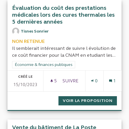
Évaluation du coût des prestations
médicales lors des cures thermales les
5 dernières années
Tisnes Sonrier
NON RETENUE
Il semblerait intéressant de suivre l évolution de
ce coût financier pour la CNAM en etudiant les...
Filtrer les résultats de la catégorie : Économie & finances pub
Économie & finances publiques
CRÉÉ LE
5
5 ABONNÉS
SUIVRE
0
1
15/10/2023
ÉVALUATION DU COÛT DES PR
VOIR LA PROPOSITION
ÉVALUA
Vente du bâtiment de La Poste