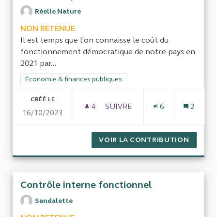
Réelle Nature
NON RETENUE
Il est temps que l'on connaisse le coût du
fonctionnement démocratique de notre pays en
2021 par...
Filtrer les résultats de la catégorie : Économie & finances pub
Économie & finances publiques
CRÉÉ LE
4
4 ABONNÉS
SUIVRE
6
2
16/10/2023
QUEL EST LE COÛT DU FONC
VOIR LA CONTRIBUTION
QUEL E
Contrôle interne fonctionnel
Sandalette