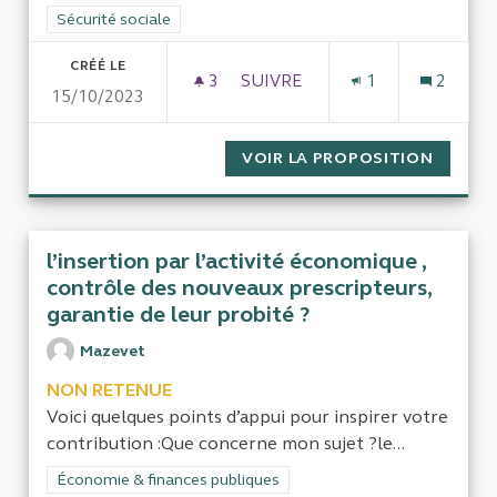
Filtrer les résultats de la catégorie : Sécurité sociale
Sécurité sociale
CRÉÉ LE
3
3 ABONNÉS
SUIVRE
1
2
15/10/2023
ACCIDENTS DU TRAVAIL INEXC
VOIR LA PROPOSITION
ACCIDE
l’insertion par l’activité économique ,
contrôle des nouveaux prescripteurs,
garantie de leur probité ?
Mazevet
NON RETENUE
Voici quelques points d’appui pour inspirer votre
contribution :Que concerne mon sujet ?le...
Filtrer les résultats de la catégorie : Économie & finances pub
Économie & finances publiques