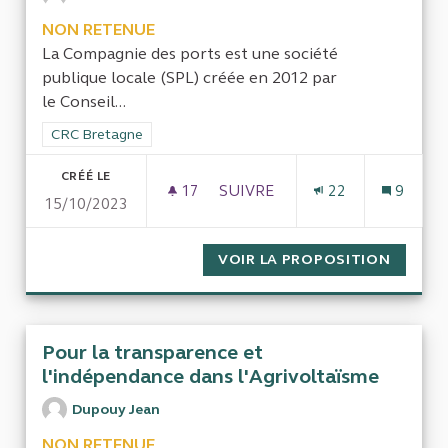
NON RETENUE
La Compagnie des ports est une société
publique locale (SPL) créée en 2012 par
le Conseil...
Filtrer les résultats de la catégorie : CRC Bretagne
CRC Bretagne
CRÉÉ LE
17
17 ABONNÉS
SUIVRE
22
9
15/10/2023
CONTRÔLE DE LA COMPAGNIE
VOIR LA PROPOSITION
CONTRÔ
Pour la transparence et
l'indépendance dans l'Agrivoltaïsme
Dupouy Jean
NON RETENUE