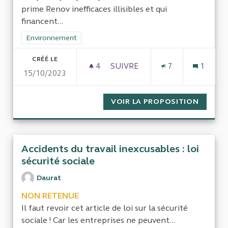
prime Renov inefficaces illisibles et qui
financent...
Filtrer les résultats de la catégorie : Environnement
Environnement
CRÉÉ LE
4
4 ABONNÉS
SUIVRE
7
1
15/10/2023
ATTRIBUTION DE MA PRIME 
VOIR LA PROPOSITION
ATTRIB
Accidents du travail inexcusables : loi
sécurité sociale
Daurat
NON RETENUE
Il faut revoir cet article de loi sur la sécurité
sociale ! Car les entreprises ne peuvent...