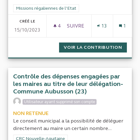
Filtrer les résultats de la catégorie : Missions régaliennes de l
Missions régaliennes de l’Etat
CRÉÉ LE
4
4 ABONNÉS
SUIVRE
13
1
15/10/2023
QUAND L'ETAT FRANÇAIS RES
VOIR LA CONTRIBUTION
QUAND 
Contrôle des dépenses engagées par
les maires au titre de leur délégation-
Commune Aubusson (23)
Utilisateur ayant supprimé son compte
NON RETENUE
Le conseil municipal a la possibilité de déléguer
directement au maire un certain nombre...
Filtrer les résultats de la catégorie : CRC Nouvelle-Aquitaine
CRC Nouvelle-Aquitaine