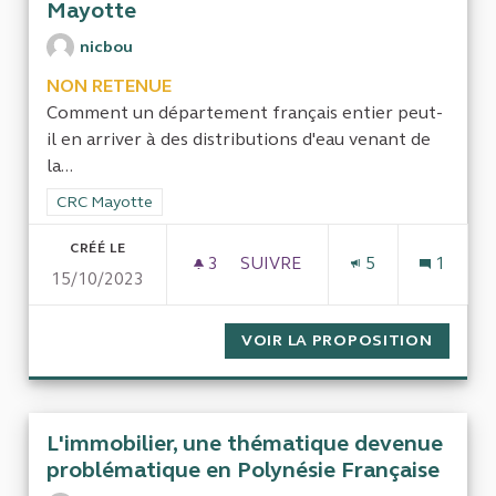
Mayotte
nicbou
NON RETENUE
Comment un département français entier peut-
il en arriver à des distributions d'eau venant de
la...
Filtrer les résultats de la catégorie : CRC Mayotte
CRC Mayotte
CRÉÉ LE
3
3 ABONNÉS
SUIVRE
5
1
15/10/2023
GESTION DE LA DISTRIBUTIO
VOIR LA PROPOSITION
GESTIO
L'immobilier, une thématique devenue
problématique en Polynésie Française