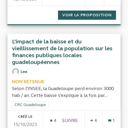
VOIR LA PROPOSITION
MANQUE
L’impact de la baisse et du
vieillissement de la population sur les
finances publiques locales
guadeloupéennes
Lea
NON RETENUE
Selon l’INSEE, la Guadeloupe perd environ 3000
hab / an. Cette baisse s’explique à la fois par...
Filtrer les résultats de la catégorie : CRC Guadeloupe
CRC Guadeloupe
CRÉÉ LE
4
4 ABONNÉS
SUIVRE
4
1
15/10/2023
L’IMPACT DE LA BAISSE ET 