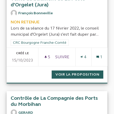
d'Orgelet (Jura)
François Bonneville
NON RETENUE
Lors de sa séance du 17 février 2022, le conseil
municipal d'Orgelet (Jura) s'est fait duper par...
Filtrer les résultats de la catégorie : CRC Bourgogne Franch
CRC Bourgogne Franche-Comté
CRÉÉ LE
5
5 ABONNÉS
SUIVRE
4
1
15/10/2023
VENTE DU BÂTIMENT DE LA P
VOIR LA PROPOSITION
VENTE 
Contrôle de La Compagnie des Ports
du Morbihan
GERARD