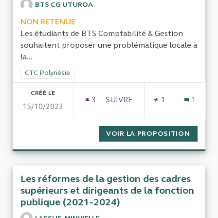
BTS CG UTUROA
NON RETENUE
Les étudiants de BTS Comptabilité & Gestion
souhaitent proposer une problématique locale à
la...
Filtrer les résultats de la catégorie : CTC Polynésie
CTC Polynésie
CRÉÉ LE
3
3 ABONNÉS
SUIVRE
1
1
15/10/2023
L'IMMOBILIER, UNE THÉMAT
VOIR LA PROPOSITION
L'IMMO
Les réformes de la gestion des cadres
supérieurs et dirigeants de la fonction
publique (2021-2024)