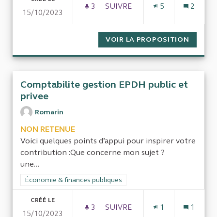
3
3 ABONNÉS
SUIVRE
5
2
15/10/2023
LA GESTION DES SAISIES SUR
VOIR LA PROPOSITION
LA GES
Comptabilite gestion EPDH public et
privee
Romarin
NON RETENUE
Voici quelques points d’appui pour inspirer votre
contribution :Que concerne mon sujet ?
une...
Filtrer les résultats de la catégorie : Économie & finances pub
Économie & finances publiques
CRÉÉ LE
3
3 ABONNÉS
SUIVRE
1
1
15/10/2023