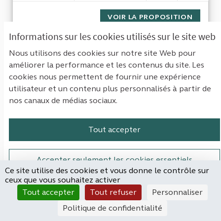
VOIR LA PROPOSITION
ALIGNE
Informations sur les cookies utilisés sur le site web
Nous utilisons des cookies sur notre site Web pour
Le recours à la vacation dans la
améliorer la performance et les contenus du site. Les
fonction publique (notamment
cookies nous permettent de fournir une expérience
universitaire).
utilisateur et un contenu plus personnalisés à partir de
nos canaux de médias sociaux.
Lea
NON RETENUE
Tout accepter
Le recours à la vacation dans la fonction
publique semble s’intensifier. Ceci n’est pas sans
être...
Accepter seulement les cookies essentiels
Ce site utilise des cookies et vous donne le contrôle sur
Filtrer les résultats de la catégorie : Économie & finances pub
Économie & finances publiques
ceux que vous souhaitez activer
Paramètres
Tout accepter
Tout refuser
Personnaliser
CRÉÉ LE
5
5 ABONNÉS
SUIVRE
5
1
15/10/2023
LE RECOURS À LA VACATION 
Politique de confidentialité