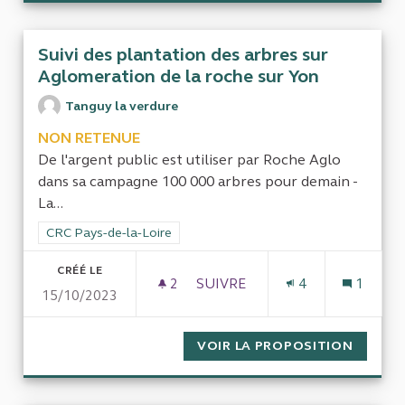
Suivi des plantation des arbres sur
Aglomeration de la roche sur Yon
Tanguy la verdure
NON RETENUE
De l'argent public est utiliser par Roche Aglo
dans sa campagne 100 000 arbres pour demain -
La...
Filtrer les résultats de la catégorie : CRC Pays-de-la-Loire
CRC Pays-de-la-Loire
CRÉÉ LE
2
2 ABONNÉS
SUIVRE
4
1
15/10/2023
SUIVI DES PLANTATION DES 
VOIR LA PROPOSITION
SUIVI 