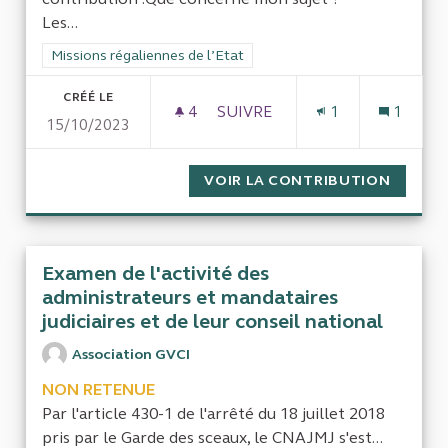
Les...
Filtrer les résultats de la catégorie : Missions régaliennes de l
Missions régaliennes de l’Etat
CRÉÉ LE
4
4 ABONNÉS
SUIVRE
1
1
15/10/2023
ÉVALUER L’IMPACT ET PERFO
VOIR LA CONTRIBUTION
ÉVALUE
Examen de l'activité des
administrateurs et mandataires
judiciaires et de leur conseil national
Association GVCI
NON RETENUE
Par l'article 430-1 de l'arrêté du 18 juillet 2018
pris par le Garde des sceaux, le CNAJMJ s'est...