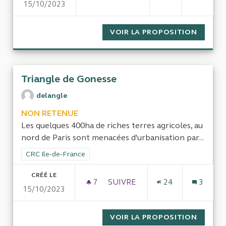
15/10/2023
EFFICIENCE DE L'ACHAT PUBL
VOIR LA PROPOSITION
EFFICI
Triangle de Gonesse
delangle
NON RETENUE
Les quelques 400ha de riches terres agricoles, au
nord de Paris sont menacées d'urbanisation par...
Filtrer les résultats de la catégorie : CRC Ile-de-France
CRC Ile-de-France
CRÉÉ LE
7
7 ABONNÉS
SUIVRE
24
3
15/10/2023
TRIANGLE DE GONESSE
VOIR LA PROPOSITION
TRIANG