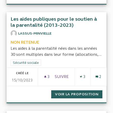
Les aides publiques pour le soutien à
la parentalité (2013-2023)
LASSUS-MINVIELLE
NON RETENUE
Les aides à la parentalité nées dans les années
30 sont multiples dans leur forme (allocations,...
Filtrer les résultats de la catégorie : Sécurité sociale
Sécurité sociale
CRÉÉ LE
3
3 ABONNÉS
SUIVRE
3
2
15/10/2023
LES AIDES PUBLIQUES POUR L
VOIR LA PROPOSITION
LES AI