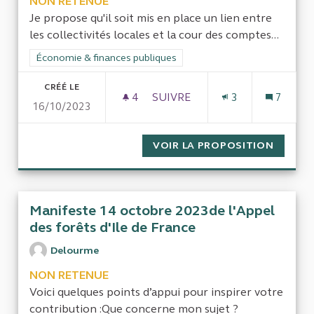
NON RETENUE
Je propose qu'il soit mis en place un lien entre
les collectivités locales et la cour des comptes...
Filtrer les résultats de la catégorie : Économie & finances pub
Économie & finances publiques
CRÉÉ LE
4
4 ABONNÉS
SUIVRE
3
7
16/10/2023
CONTRÔLE INTERNE FONCTI
VOIR LA PROPOSITION
CONTR
Manifeste 14 octobre 2023de l'Appel
des forêts d'Ile de France
Delourme
NON RETENUE
Voici quelques points d’appui pour inspirer votre
contribution :Que concerne mon sujet ?