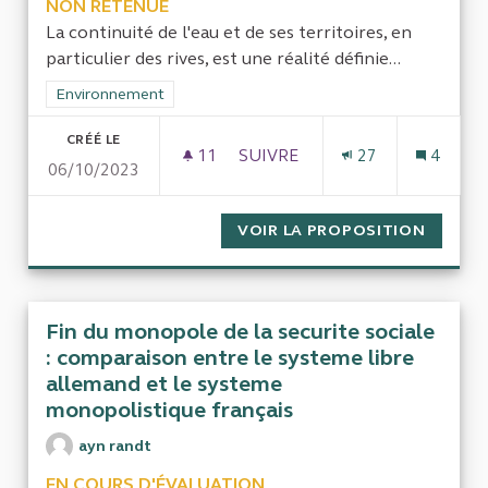
NON RETENUE
La continuité de l'eau et de ses territoires, en
particulier des rives, est une réalité définie...
Filtrer les résultats de la catégorie : Environnement
Environnement
CRÉÉ LE
11
11 ABONNÉS
SUIVRE
27
4
06/10/2023
LE CYCLE DE L'EAU EST UN C
VOIR LA PROPOSITION
LE CYC
Fin du monopole de la securite sociale
: comparaison entre le systeme libre
allemand et le systeme
monopolistique français
ayn randt
EN COURS D'ÉVALUATION