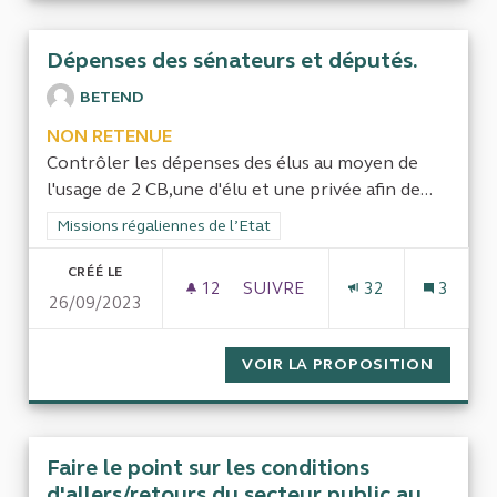
Dépenses des sénateurs et députés.
BETEND
NON RETENUE
Contrôler les dépenses des élus au moyen de
l'usage de 2 CB,une d'élu et une privée afin de...
Filtrer les résultats de la catégorie : Missions régaliennes de l
Missions régaliennes de l’Etat
CRÉÉ LE
12
12 ABONNÉS
SUIVRE
32
3
26/09/2023
DÉPENSES DES SÉNATEURS ET
VOIR LA PROPOSITION
DÉPENS
Faire le point sur les conditions
d'allers/retours du secteur public au