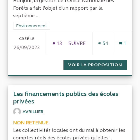
Bonjour, la gestion de l'Office Nationale des
Forêts a fait l'objet d'un rapport par la
septième...
Filtrer les résultats de la catégorie : Environnement
Environnement
CRÉÉ LE
13
13 ABONNÉS
SUIVRE
54
1
26/09/2023
L'OFFICE NATIONAL DES FORÊ
VOIR LA PROPOSITION
L'OFFI
Les financements publics des écoles
privées
AVRILLIER
NON RETENUE
Les collectivités locales ont du mal à obtenir les
comptes réels des écoles privées qu'elles...