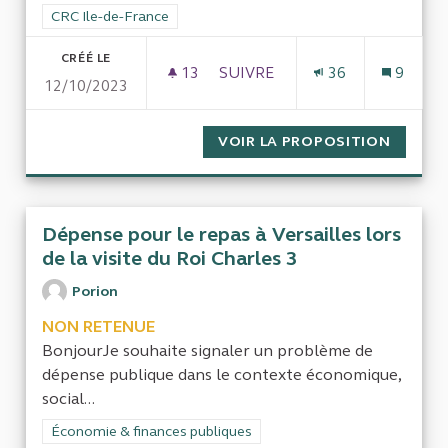
Filtrer les résultats de la catégorie : CRC Ile-de-France
CRC Ile-de-France
CRÉÉ LE
13
13 ABONNÉS
SUIVRE
36
9
12/10/2023
COÛTS DES ÉVÉNEMENTS SPOR
VOIR LA PROPOSITION
COÛTS 
Dépense pour le repas à Versailles lors
de la visite du Roi Charles 3
Porion
NON RETENUE
BonjourJe souhaite signaler un problème de
dépense publique dans le contexte économique,
social...
Filtrer les résultats de la catégorie : Économie & finances pub
Économie & finances publiques