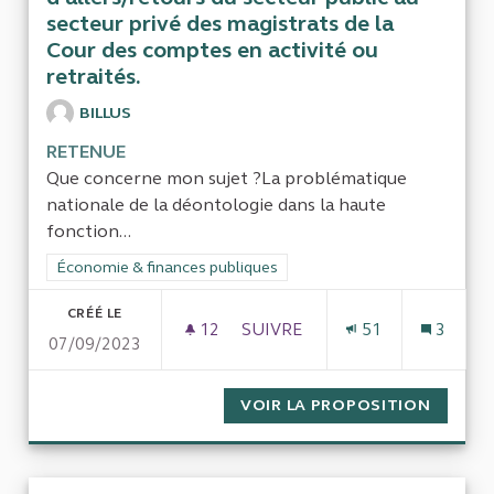
secteur privé des magistrats de la
Cour des comptes en activité ou
retraités.
BILLUS
RETENUE
Que concerne mon sujet ?La problématique
nationale de la déontologie dans la haute
fonction...
Filtrer les résultats de la catégorie : Économie & finances pub
Économie & finances publiques
CRÉÉ LE
12
12 ABONNÉS
SUIVRE
51
3
07/09/2023
FAIRE LE POINT SUR LES CON
VOIR LA PROPOSITION
FAIRE 