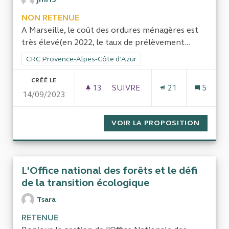
NON RETENUE
A Marseille, le coût des ordures ménagères est
très élevé(en 2022, le taux de prélèvement...
Filtrer les résultats de la catégorie : CRC Provence-Alpes-Côt
CRC Provence-Alpes-Côte d’Azur
CRÉÉ LE
13
13 ABONNÉS
SUIVRE
21
5
14/09/2023
COUT DU RAMASSAGE DES OR
VOIR LA PROPOSITION
COUT D
L'Office national des forêts et le défi
de la transition écologique
Tsara
RETENUE