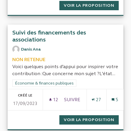
VOIR LA PROPOSITION
MAIRIE 
Suivi des financements des
associations
Danis Ana
NON RETENUE
Voici quelques points d’appui pour inspirer votre
contribution :Que concerne mon sujet ?L'état...
Filtrer les résultats de la catégorie : Économie & finances pub
Économie & finances publiques
CRÉÉ LE
12
12 ABONNÉS
SUIVRE
27
5
17/09/2023
SUIVI DES FINANCEMENTS DE
VOIR LA PROPOSITION
SUIVI 