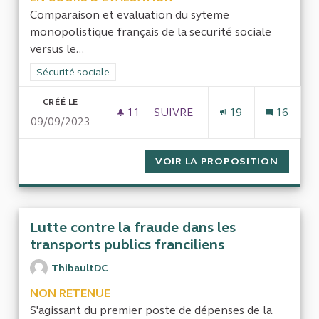
Comparaison et evaluation du syteme
monopolistique français de la securité sociale
versus le...
Filtrer les résultats de la catégorie : Sécurité sociale
Sécurité sociale
CRÉÉ LE
11
11 ABONNÉS
SUIVRE
19
16
09/09/2023
FIN DU MONOPOLE DE LA SEC
VOIR LA PROPOSITION
FIN DU
Lutte contre la fraude dans les
transports publics franciliens
ThibaultDC
NON RETENUE
S'agissant du premier poste de dépenses de la