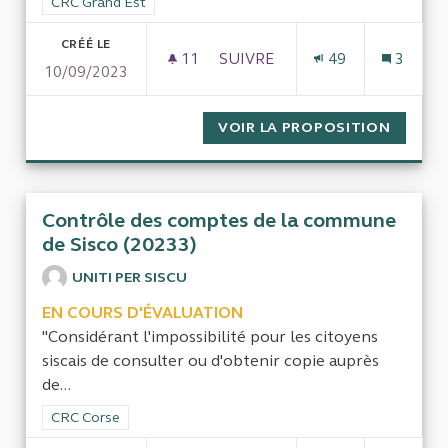
Filtrer les résultats de la catégorie : CRC Grand Est
CRC Grand Est
CRÉÉ LE
11
11 ABONNÉS
SUIVRE
49
3
10/09/2023
TRAITEMENT DES DÉCHETS : P
VOIR LA PROPOSITION
TRAITE
Contrôle des comptes de la commune
de Sisco (20233)
UNITI PER SISCU
EN COURS D'ÉVALUATION
"Considérant l'impossibilité pour les citoyens
siscais de consulter ou d'obtenir copie auprès
de...
Filtrer les résultats de la catégorie : CRC Corse
CRC Corse