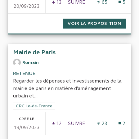
13
13 ABONNÉS
SUIVRE
65
5
20/09/2023
LE COÛT DE LA PRIVATISATIO
VOIR LA PROPOSITION
LE COÛ
Mairie de Paris
Romain
RETENUE
Regarder les dépenses et investissements de la
mairie de paris en matière d’aménagement
urbain et...
Filtrer les résultats de la catégorie : CRC Ile-de-France
CRC Ile-de-France
CRÉÉ LE
12
12 ABONNÉS
SUIVRE
23
2
19/09/2023
MAIRIE DE PARIS