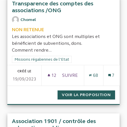
Transparence des comptes des
associations /ONG
Chomel
NON RETENUE
Les associations et ONG sont multiples et
bénéficient de subventions, dons.
Comment rendre...
Filtrer les résultats de la catégorie : Missions régaliennes de l
Missions régaliennes de l’Etat
CRÉÉ LE
12
12 ABONNÉS
SUIVRE
68
7
19/09/2023
TRANSPARENCE DES COMPTES
VOIR LA PROPOSITION
TRANSP
Association 1901 / contrôle des