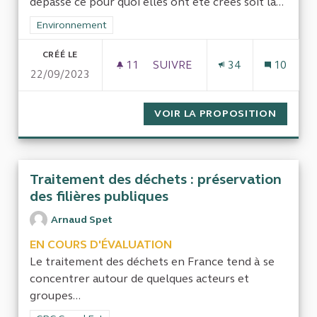
depasse ce pour quoi elles ont été crées soit la...
Filtrer les résultats de la catégorie : Environnement
Environnement
CRÉÉ LE
11
11 ABONNÉS
SUIVRE
34
10
22/09/2023
LES SAFER, ÉTABLISSEMENT P
VOIR LA PROPOSITION
LES SA
Traitement des déchets : préservation
des filières publiques
Arnaud Spet
EN COURS D'ÉVALUATION
Le traitement des déchets en France tend à se
concentrer autour de quelques acteurs et
groupes...