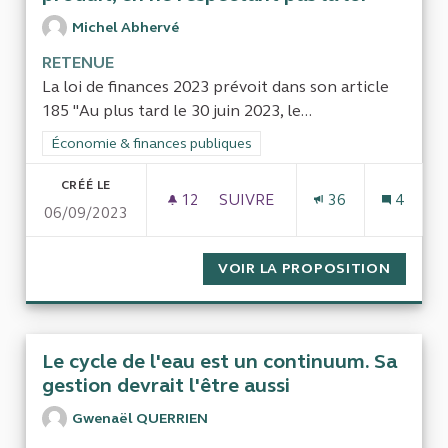
Michel Abhervé
RETENUE
La loi de finances 2023 prévoit dans son article
185 "Au plus tard le 30 juin 2023, le...
Filtrer les résultats de la catégorie : Économie & finances pub
Économie & finances publiques
CRÉÉ LE
12
12 ABONNÉS
SUIVRE
36
4
06/09/2023
FAIRE LE RAPPORT SUR LE SO
VOIR LA PROPOSITION
FAIRE 
Le cycle de l'eau est un continuum. Sa
gestion devrait l'être aussi
Gwenaël QUERRIEN