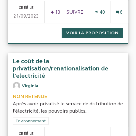
CRÉÉ LE
13
13 ABONNÉS
SUIVRE
40
6
21/09/2023
DÉPENSE POUR LE REPAS À VER
VOIR LA PROPOSITION
DÉPENS
Le coût de la
privatisation/renationalisation de
l'electricité
Virginia
NON RETENUE
Aprés avoir privatisé le service de distribution de
l'électricité, les pouvoirs publics...
Filtrer les résultats de la catégorie : Environnement
Environnement
CRÉÉ LE