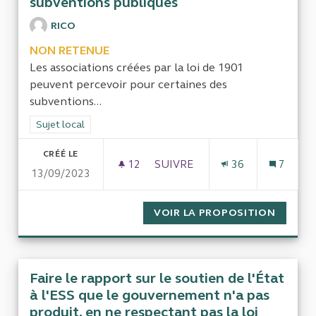
subventions publiques
RICO
NON RETENUE
Les associations créées par la loi de 1901
peuvent percevoir pour certaines des
subventions...
Filtrer les résultats de la catégorie : Sujet local
Sujet local
CRÉÉ LE
12
12 ABONNÉS
SUIVRE
36
7
13/09/2023
ASSOCIATION 1901 / CONTRÔ
VOIR LA PROPOSITION
ASSOCI
Faire le rapport sur le soutien de l'État
à l'ESS que le gouvernement n'a pas
produit, en ne respectant pas la loi