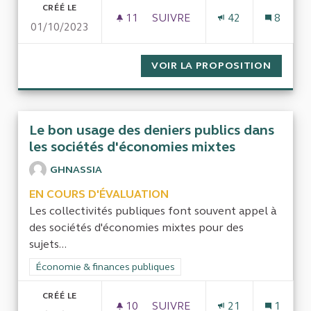
CRÉÉ LE
11
11 ABONNÉS
SUIVRE
42
8
01/10/2023
CONTRÔLE DES COMPTES DE L
VOIR LA PROPOSITION
CONTRÔ
Le bon usage des deniers publics dans
les sociétés d'économies mixtes
GHNASSIA
EN COURS D'ÉVALUATION
Les collectivités publiques font souvent appel à
des sociétés d'économies mixtes pour des
sujets...
Filtrer les résultats de la catégorie : Économie & finances pub
Économie & finances publiques
CRÉÉ LE
10
10 ABONNÉS
SUIVRE
21
1