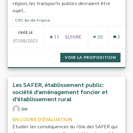
région, les transports publics devraient être
sujet...
Filtrer les résultats de la catégorie : CRC Ile-de-France
CRC Ile-de-France
CRÉÉ LE
11
11 ABONNÉS
SUIVRE
20
3
07/09/2023
LUTTE CONTRE LA FRAUDE DA
VOIR LA PROPOSITION
LUTTE 
Les SAFER, établissement public:
société d’aménagement foncier et
d’établissement rural
DG
EN COURS D'ÉVALUATION
Etudier les conséquences du rôle des SAFER qui