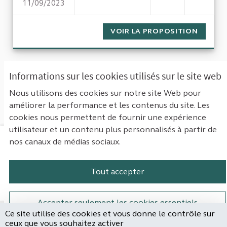
11/09/2023
LE BON USAGE DES DENIERS 
VOIR LA PROPOSITION
LE BON
« Première
‹ Précédent
Suivant ›
Informations sur les cookies utilisés sur le site web
Dernière »
Nous utilisons des cookies sur notre site Web pour
améliorer la performance et les contenus du site. Les
Voir toutes les propositions retirées
cookies nous permettent de fournir une expérience
utilisateur et un contenu plus personnalisés à partir de
nos canaux de médias sociaux.
Mentions légales
Contact
Accessibilité : non conforme
Paramètres des cookies
Tout accepter
Plateforme de participation de la Cou
Plateforme de participation de l
Plateforme de participation
Plateforme de particip
Accepter seulement les cookies essentiels
Ce site utilise des cookies et vous donne le contrôle sur
Site réalisé par
ceux que vous souhaitez activer
Open Source Politics