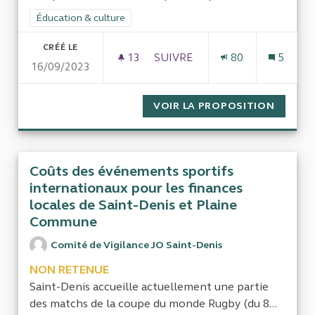
Filtrer les résultats de la catégorie : Éducation & culture
Éducation & culture
CRÉÉ LE
13
13 ABONNÉS
SUIVRE
80
5
16/09/2023
LES FINANCEMENTS PUBLICS 
VOIR LA PROPOSITION
LES FI
Coûts des événements sportifs
internationaux pour les finances
locales de Saint-Denis et Plaine
Commune
Comité de Vigilance JO Saint-Denis
NON RETENUE
Saint-Denis accueille actuellement une partie
des matchs de la coupe du monde Rugby (du 8...