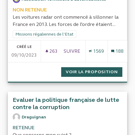
NON RETENUE
Les voitures radar ont commencé à sillonner la
France en 2013. Les forces de l’ordre étaient...
Filtrer les résultats de la catégorie : Missions régaliennes de l
Missions régaliennes de l’Etat
CRÉÉ LE
263
263 ABONNÉS
SUIVRE
1569
188
09/10/2023
EXTERNALISATION DE LA COND
VOIR LA PROPOSITION
EXTERN
Evaluer la politique française de lutte
contre la corruption
Draguignan
RETENUE
Que concerne mon sujet ?