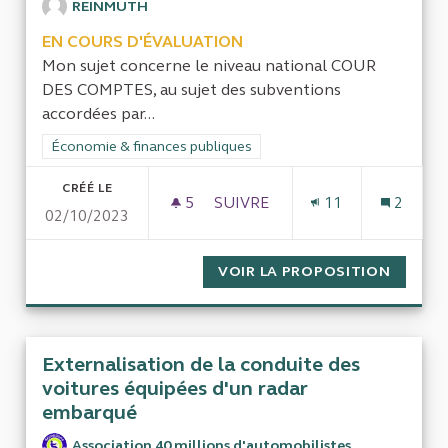
REINMUTH
EN COURS D'ÉVALUATION
Mon sujet concerne le niveau national COUR
DES COMPTES, au sujet des subventions
accordées par...
Filtrer les résultats de la catégorie : Économie & finances pub
Économie & finances publiques
CRÉÉ LE
5
5 ABONNÉS
SUIVRE
11
2
02/10/2023
QUE DEVIENNENT LES FONDS 
VOIR LA PROPOSITION
QUE DE
Externalisation de la conduite des
voitures équipées d'un radar
embarqué
Association 40 millions d'automobilistes