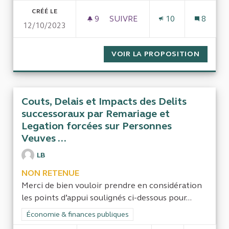
CRÉÉ LE
9
9 ABONNÉS
SUIVRE
10
8
12/10/2023
ARGENT PUBLIC POUR UN SYS
VOIR LA PROPOSITION
ARGENT
Couts, Delais et Impacts des Delits
successoraux par Remariage et
Legation forcées sur Personnes
Veuves ...
LB
NON RETENUE
Merci de bien vouloir prendre en considération
les points d’appui soulignés ci-dessous pour...
Filtrer les résultats de la catégorie : Économie & finances pub
Économie & finances publiques