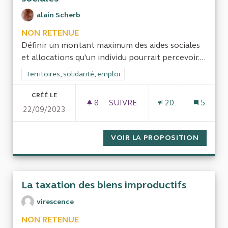
alain Scherb
NON RETENUE
Définir un montant maximum des aides sociales
et allocations qu'un individu pourrait percevoir....
Filtrer les résultats de la catégorie : Territoires, solidarité, em
Territoires, solidarité, emploi
CRÉÉ LE
8
8 ABONNÉS
SUIVRE
20
5
22/09/2023
PLAFOND DES ALLOCATIONS E
VOIR LA PROPOSITION
PLAFON
La taxation des biens improductifs
virescence
NON RETENUE