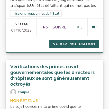
trafiquantsUn état défaillant qui ne met pas les...
Filtrer les résultats de la catégorie : Missions régaliennes de l
Missions régaliennes de l’Etat
CRÉÉ LE
5
5 ABONNÉS
SUIVRE
5
1
01/10/2023
EFFICACITÉ ET SENS DES PO
VOIR LA PROPOSITION
EFFICA
Vérifications des primes covid
gouvernementales que les directeurs
d'hôpitaux se sont généreusement
octroyés
Toupie
NON RETENUE
Le sujet concerne la prime covid que le