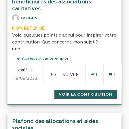
bénéficiaires des associations
caritatives
LAUGEN
NON RETENUE
Voici quelques points d’appui pour inspirer votre
contribution :Que concerne mon sujet ?
une...
Filtrer les résultats de la catégorie : Territoires, solidarité, em
Territoires, solidarité, emploi
CRÉÉ LE
3
3 ABONNÉS
SUIVRE
1
1
19/09/2023
MUTUALISATION NATIONALE D
VOIR LA CONTRIBUTION
MUTUAL
Plafond des allocations et aides
sociales