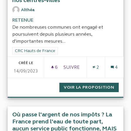
nos centres-villes
Althéa
RETENUE
De nombreuses communes ont engagé et
poursuivent depuis plusieurs années,
d'importantes mesures...
Filtrer les résultats de la catégorie : CRC Hauts de France
CRC Hauts de France
CRÉÉ LE
6
6 ABONNÉS
SUIVRE
2
4
14/09/2023
LES ACTIONS FINANCÉES POU
VOIR LA PROPOSITION
LES AC
Où passe l'argent de nos impôts ? La
France prend l'eau de toute part,
aucun service public fonctionne, MAIS