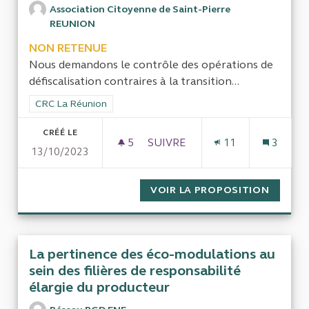
Association Citoyenne de Saint-Pierre
REUNION
NON RETENUE
Nous demandons le contrôle des opérations de
défiscalisation contraires à la transition...
Filtrer les résultats de la catégorie : CRC La Réunion
CRC La Réunion
CRÉÉ LE
5
5 ABONNÉS
SUIVRE
11
3
13/10/2023
CONTRÔLE DE LA DÉFISCALISA
VOIR LA PROPOSITION
CONTRÔ
La pertinence des éco-modulations au
sein des filières de responsabilité
élargie du producteur