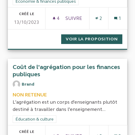
Filtrer les résultats de la catégorie : Économie & finances pub
Économie & finances publiques
CRÉÉ LE
4
4 ABONNÉS
SUIVRE
2
1
13/10/2023
IMPACT DE LA FIN DES ASSO
VOIR LA PROPOSITION
IMPACT
Coût de l'agrégation pour les finances
publiques
Brand
NON RETENUE
L'agrégation est un corps d'enseignants plutôt
destiné à travailler dans l'enseignement...
Filtrer les résultats de la catégorie : Éducation & culture
Éducation & culture
CRÉÉ LE