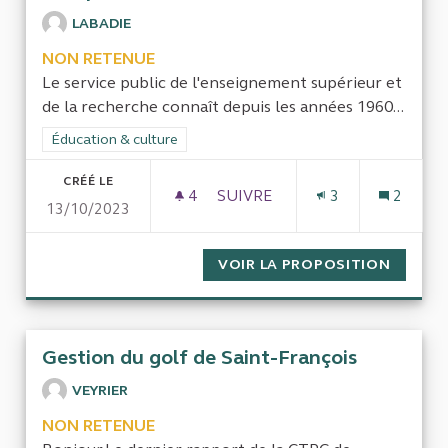
LABADIE
NON RETENUE
Le service public de l'enseignement supérieur et
de la recherche connaît depuis les années 1960...
Filtrer les résultats de la catégorie : Éducation & culture
Éducation & culture
CRÉÉ LE
4
4 ABONNÉS
SUIVRE
3
2
13/10/2023
EVALUATION DE LA GESTION 
VOIR LA PROPOSITION
EVALUA
Gestion du golf de Saint-François
VEYRIER
NON RETENUE