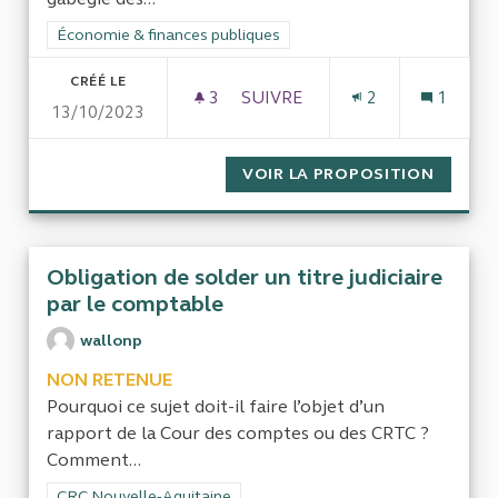
Filtrer les résultats de la catégorie : Économie & finances pub
Économie & finances publiques
CRÉÉ LE
3
3 ABONNÉS
SUIVRE
2
1
13/10/2023
CONTRÔLE ARGENT PUBLIC D
VOIR LA PROPOSITION
CONTRÔ
Obligation de solder un titre judiciaire
par le comptable
wallonp
NON RETENUE
Pourquoi ce sujet doit-il faire l’objet d’un
rapport de la Cour des comptes ou des CRTC ?
Comment...
Filtrer les résultats de la catégorie : CRC Nouvelle-Aquitaine
CRC Nouvelle-Aquitaine