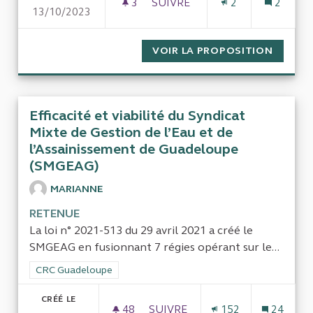
3
3 ABONNÉS
SUIVRE
2
2
13/10/2023
COÛT DE L'AGRÉGATION POUR
VOIR LA PROPOSITION
COÛT D
Efficacité et viabilité du Syndicat
Mixte de Gestion de l’Eau et de
l’Assainissement de Guadeloupe
(SMGEAG)
MARIANNE
RETENUE
La loi n° 2021-513 du 29 avril 2021 a créé le
SMGEAG en fusionnant 7 régies opérant sur le...
Filtrer les résultats de la catégorie : CRC Guadeloupe
CRC Guadeloupe
CRÉÉ LE
48
48 ABONNÉS
SUIVRE
152
24