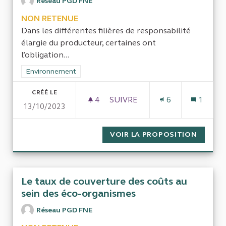
Réseau PGD FNE
NON RETENUE
Dans les différentes filières de responsabilité
élargie du producteur, certaines ont
l’obligation...
Filtrer les résultats de la catégorie : Environnement
Environnement
CRÉÉ LE
4
4 ABONNÉS
SUIVRE
6
1
13/10/2023
LA PERTINENCE DES ÉCO-MOD
VOIR LA PROPOSITION
LA PER
Le taux de couverture des coûts au
sein des éco-organismes
Réseau PGD FNE