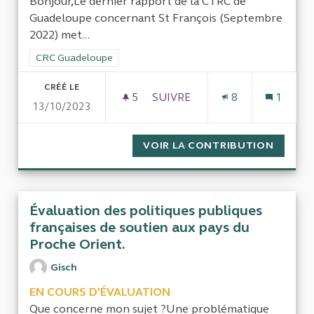
Bonjour,Le dernier rapport de la CTRC de
Guadeloupe concernant St François (Septembre
2022) met...
Filtrer les résultats de la catégorie : CRC Guadeloupe
CRC Guadeloupe
CRÉÉ LE
5
5 ABONNÉS
SUIVRE
8
1
13/10/2023
GESTION DU GOLF DE SAINT-
VOIR LA CONTRIBUTION
GESTIO
Évaluation des politiques publiques
françaises de soutien aux pays du
Proche Orient.
Gisch
EN COURS D'ÉVALUATION
Que concerne mon sujet ?Une problématique