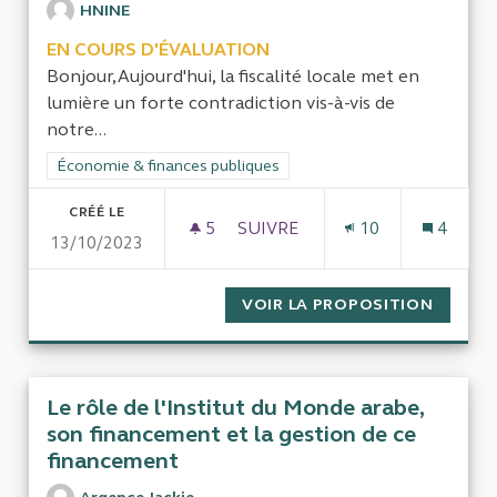
HNINE
EN COURS D'ÉVALUATION
Bonjour,Aujourd'hui, la fiscalité locale met en
lumière un forte contradiction vis-à-vis de
notre...
Filtrer les résultats de la catégorie : Économie & finances pub
Économie & finances publiques
CRÉÉ LE
5
5 ABONNÉS
SUIVRE
10
4
13/10/2023
REMISE À PLAT DU CALCUL DE
VOIR LA PROPOSITION
REMISE
Le rôle de l'Institut du Monde arabe,
son financement et la gestion de ce
financement