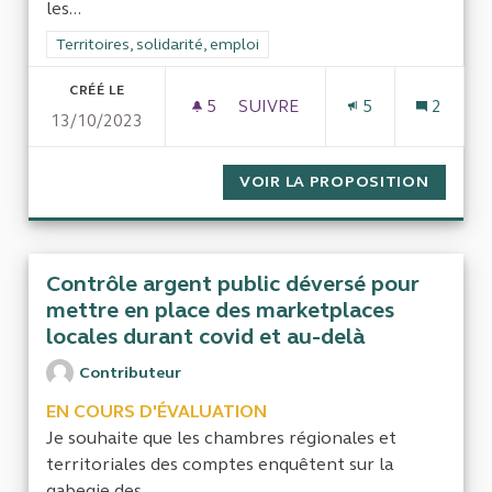
les...
Filtrer les résultats de la catégorie : Territoires, solidarité, em
Territoires, solidarité, emploi
CRÉÉ LE
5
5 ABONNÉS
SUIVRE
5
2
13/10/2023
MISE EN PLACE D'UN DISPOSI
VOIR LA PROPOSITION
MISE E
Contrôle argent public déversé pour
mettre en place des marketplaces
locales durant covid et au-delà
Contributeur
EN COURS D'ÉVALUATION
Je souhaite que les chambres régionales et
territoriales des comptes enquêtent sur la
gabegie des...