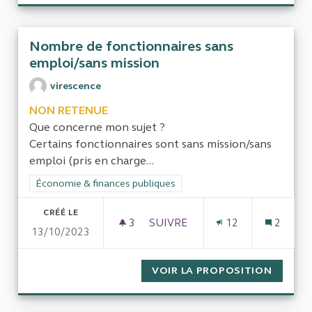
Nombre de fonctionnaires sans
emploi/sans mission
virescence
NON RETENUE
Que concerne mon sujet ?
Certains fonctionnaires sont sans mission/sans
emploi (pris en charge...
Filtrer les résultats de la catégorie : Économie & finances pub
Économie & finances publiques
CRÉÉ LE
3
3 ABONNÉS
SUIVRE
12
2
13/10/2023
NOMBRE DE FONCTIONNAIRES
VOIR LA PROPOSITION
NOMBRE