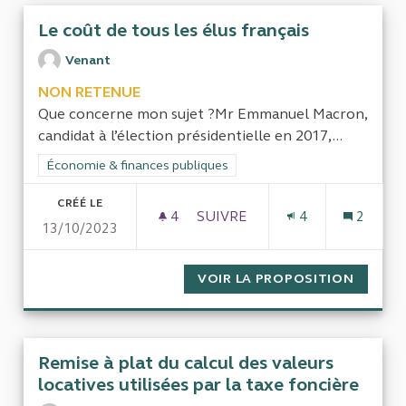
Le coût de tous les élus français
Venant
NON RETENUE
Que concerne mon sujet ?Mr Emmanuel Macron,
candidat à l’élection présidentielle en 2017,...
Filtrer les résultats de la catégorie : Économie & finances pub
Économie & finances publiques
CRÉÉ LE
4
4 ABONNÉS
SUIVRE
4
2
13/10/2023
LE COÛT DE TOUS LES ÉLUS 
VOIR LA PROPOSITION
LE COÛ
Remise à plat du calcul des valeurs
locatives utilisées par la taxe foncière