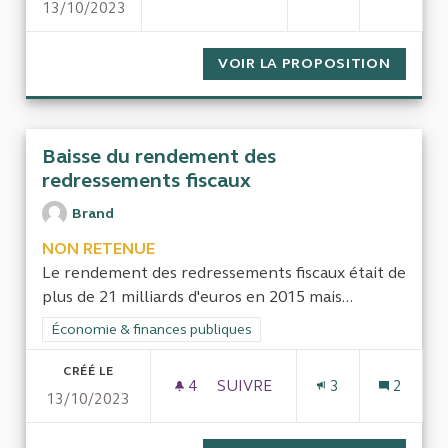
13/10/2023
EFFICACITÉ ET VIABILITÉ DU 
VOIR LA PROPOSITION
EFFICA
Baisse du rendement des
redressements fiscaux
Brand
NON RETENUE
Le rendement des redressements fiscaux était de
plus de 21 milliards d'euros en 2015 mais...
Filtrer les résultats de la catégorie : Économie & finances pub
Économie & finances publiques
CRÉÉ LE
4
4 ABONNÉS
SUIVRE
3
2
13/10/2023
BAISSE DU RENDEMENT DES 