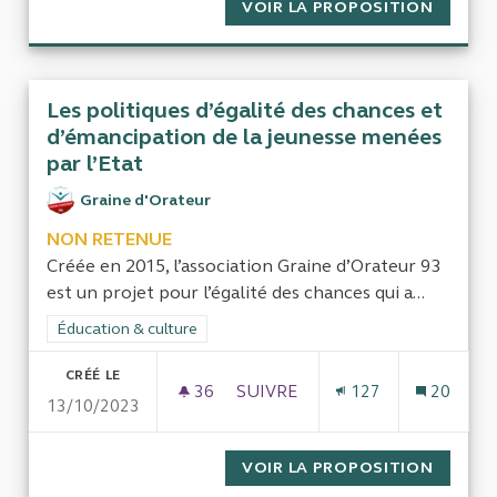
VOIR LA PROPOSITION
BAISSE
Les politiques d’égalité des chances et
d’émancipation de la jeunesse menées
par l’Etat
Graine d'Orateur
NON RETENUE
Créée en 2015, l’association Graine d’Orateur 93
est un projet pour l’égalité des chances qui a...
Filtrer les résultats de la catégorie : Éducation & culture
Éducation & culture
CRÉÉ LE
36
36 ABONNÉS
SUIVRE
127
20
13/10/2023
LES POLITIQUES D’ÉGALITÉ DE
VOIR LA PROPOSITION
LES PO