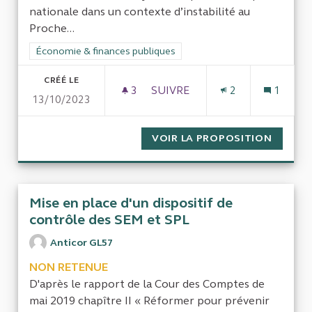
nationale dans un contexte d’instabilité au
Proche...
Filtrer les résultats de la catégorie : Économie & finances pub
Économie & finances publiques
CRÉÉ LE
3
3 ABONNÉS
SUIVRE
2
1
13/10/2023
ÉVALUATION DES POLITIQUES
VOIR LA PROPOSITION
ÉVALUA
Mise en place d'un dispositif de
contrôle des SEM et SPL
Anticor GL57
NON RETENUE
D'après le rapport de la Cour des Comptes de
mai 2019 chapître II « Réformer pour prévenir