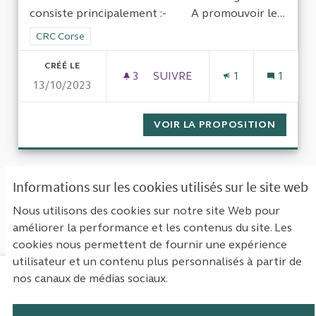
consiste principalement :- A promouvoir le...
Filtrer les résultats de la catégorie : CRC Corse
CRC Corse
CRÉÉ LE
3
3 ABONNÉS
SUIVRE
1
1
13/10/2023
VOIR LA PROPOSITION
POLITI
« Première
‹ Précédent
Suivant ›
Informations sur les cookies utilisés sur le site web
Dernière »
Nous utilisons des cookies sur notre site Web pour
améliorer la performance et les contenus du site. Les
Voir toutes les propositions retirées
cookies nous permettent de fournir une expérience
utilisateur et un contenu plus personnalisés à partir de
nos canaux de médias sociaux.
Mentions légales
Contact
Accessibilité : non conforme