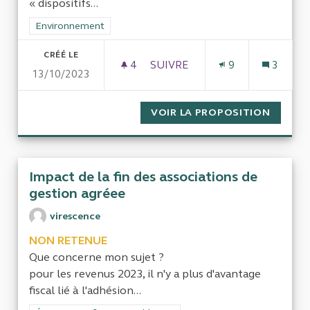
« dispositifs...
Filtrer les résultats de la catégorie : Environnement
Environnement
CRÉÉ LE
4
4 ABONNÉS
SUIVRE
9
3
13/10/2023
EVALUATION DE L’EFFICACITÉ
VOIR LA PROPOSITION
EVALUA
Impact de la fin des associations de
gestion agréee
virescence
NON RETENUE
Que concerne mon sujet ?
pour les revenus 2023, il n'y a plus d'avantage
fiscal lié à l'adhésion...