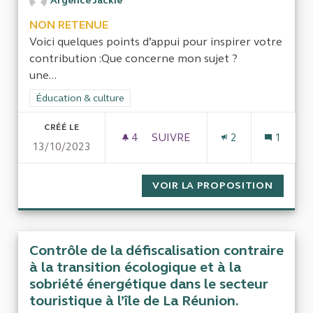
Argence Jackie
NON RETENUE
Voici quelques points d’appui pour inspirer votre
contribution :Que concerne mon sujet ?
une...
Filtrer les résultats de la catégorie : Éducation & culture
Éducation & culture
CRÉÉ LE
4
4 ABONNÉS
SUIVRE
2
1
13/10/2023
LE RÔLE DE L'INSTITUT DU 
VOIR LA PROPOSITION
LE RÔL
Contrôle de la défiscalisation contraire
à la transition écologique et à la
sobriété énergétique dans le secteur
touristique à l’île de La Réunion.