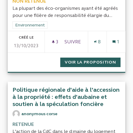
NON RETENUE
La plupart des éco-organismes ayant été agréés
pour une filière de responsabilité élargie du...
Filtrer les résultats de la catégorie : Environnement
Environnement
CRÉÉ LE
3
3 ABONNÉS
SUIVRE
8
1
13/10/2023
LE TAUX DE COUVERTURE DE
VOIR LA PROPOSITION
LE TAU
Politique régionale d'aide à l'accession
à la propriété : effets d'aubaine et
soutien à la spéculation foncière
anonymous corse
RETENUE
L'action de la CdC dans le d:maine du logement