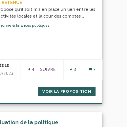
 RETENUE
ropose qu'il soit mis en place un lien entre les
ectivités locales et la cour des comptes...
rer les résultats de la catégorie : Économie & finances publiques
nomie & finances publiques
ÉÉ LE
4
4 ABONNÉS
SUIVRE
3
7
0/2023
VITÉ DES INFORMATIONS FINANCIÈRES ET RATIOS DANS LE
CONTRÔLE INTERNE FONCTIONNEL
LIGATOIRE L'EXHAUSTIVITÉ DES INFORMATIONS FINANCIÈ
VOIR LA PROPOSITION
CONTRÔLE INTE
luation de la politique