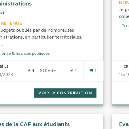
NON
inistrations
Je p
1kf
coll
 RETENUE
Filt
Éco
budgets publiés par de nombreuses
istrations, en particulier territoriales,
..
rer les résultats de la catégorie : Économie & finances publiques
omie & finances publiques
ÉÉ LE
CR
4
4 ABONNÉS
SUIVRE
4
1
0/2023
16/1
POUR RENDRE OBLIGATOIRE L'EXHAUSTI
VOIR LA CONTRIBUTION
POUR RENDRE OB
es de la CAF aux étudiants
Eva