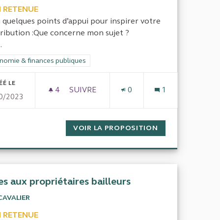
 RETENUE
i quelques points d’appui pour inspirer votre
ribution :Que concerne mon sujet ?
.
rer les résultats de la catégorie : Économie & finances publiques
nomie & finances publiques
ÉÉ LE
4
4 ABONNÉS
SUIVRE
0
1
0/2023
LE ?
ÉVALUER LE RAPPORT COUT BÉNÉFICE D
SIGNALEMENT RÉGIONALE ?
VOIR LA PROPOSITION
ÉVALUER LE RAP
es aux propriétaires bailleurs
CAVALIER
 RETENUE