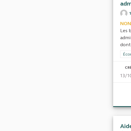
adm
NON
Les 
admin
dont.
Filt
Écon
CR
13/1
Aid