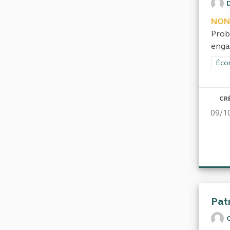
NON
Prob
engag
Filt
Écon
CR
09/1
Pat