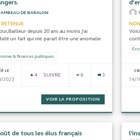
angers.
d'e
RAMBEAU DE BARALON
 RETENUE
NON
ur,Bailleur depuis 20 ans au moins j'ai
Voic
taté un fait qui me parait être une anomalie
cont
Filt
Éco
rer les résultats de la catégorie : Économie & finances publiques
omie & finances publiques
ÉÉ LE
CR
4
4 ABONNÉS
SUIVRE
6
3
0/2023
14/1
AIDES DE LA CAF AUX ÉTUDIANTS ÉTRA
VOIR LA PROPOSITION
AIDES DE LA CA
oût de tous les élus français
l’i