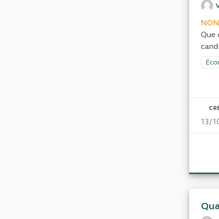
NON
Que 
candi
Filt
Écon
CR
13/1
Qua