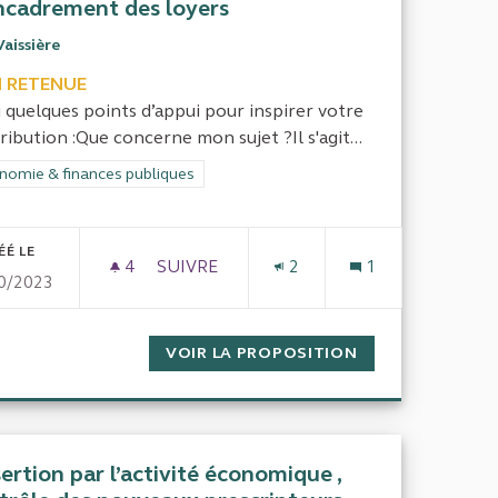
ncadrement des loyers
Vaissière
 RETENUE
i quelques points d’appui pour inspirer votre
ribution :Que concerne mon sujet ?Il s'agit...
rer les résultats de la catégorie : Économie & finances publiques
nomie & finances publiques
ÉÉ LE
4
4 ABONNÉS
SUIVRE
2
1
0/2023
NGERS.
EVALUATION DE LA POLITIQUE D'ENCA
F AUX ÉTUDIANTS ÉTRANGERS.
VOIR LA PROPOSITION
EVALUATION DE 
nsertion par l’activité économique ,