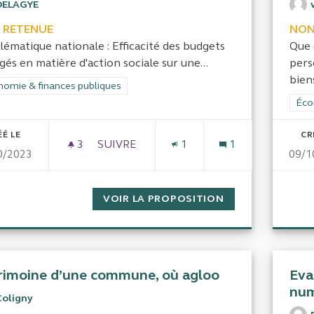
DELAGYE
 RETENUE
NON
lématique nationale : Efficacité des budgets
Que 
és en matière d'action sociale sur une...
pers
biens
rer les résultats de la catégorie : Économie & finances publiques
omie & finances publiques
Filt
Éco
ÉÉ LE
CR
3
3 ABONNÉS
SUIVRE
1
1
0/2023
09/1
QUALITÉ-PRIX ACTION SOCIALE
VOIR LA PROPOSITION
QUALITÉ-PRIX A
rimoine d’une commune, où agloo
Eva
num
Coligny