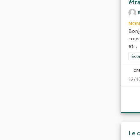
étr
NON
Bonjo
cons
et...
Filt
Écon
CR
12/1
Le c