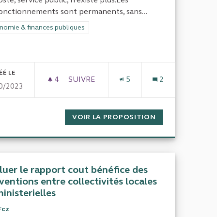
onctionnements sont permanents, sans...
rer les résultats de la catégorie : Économie & finances publiques
nomie & finances publiques
ÉÉ LE
4
4 ABONNÉS
SUIVRE
5
2
0/2023
 ET DE LEUR PERSONNEL
LES SERVICES PUBLICS
BINETS D'ÉLUS LOCAUX ET DE LEUR PERSONNEL
VOIR LA PROPOSITION
LES SERVICES P
luer le rapport cout bénéfice des
ventions entre collectivités locales
ministerielles
Fcz