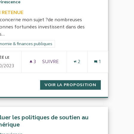
virescence
 RETENUE
concerne mon sujet ?de nombreuses
onnes fortunées investissent dans des
...
rer les résultats de la catégorie : Économie & finances publiques
nomie & finances publiques
ÉÉ LE
3
3 ABONNÉS
SUIVRE
2
1
0/2023
LA TAXATION DES BIENS IMPRODUCTIF
CTION SOCIALE
VOIR LA PROPOSITION
LA TAXATION DE
luer les politiques de soutien au
érique