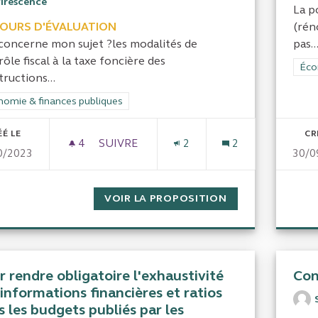
virescence
La p
COURS D'ÉVALUATION
(rén
concerne mon sujet ?les modalités de
pas..
ôle fiscal à la taxe foncière des
Filt
Éco
ructions...
rer les résultats de la catégorie : Économie & finances publiques
omie & finances publiques
ÉÉ LE
CR
4
4 ABONNÉS
SUIVRE
2
2
0/2023
30/0
CONTRÔLE DE LA TAXE FONCIÈRE DES C
VOIR LA PROPOSITION
CONTRÔLE DE LA
r rendre obligatoire l'exhaustivité
Con
informations financières et ratios
 les budgets publiés par les