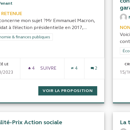
con
Venant
gar
 RETENUE
concerne mon sujet ?Mr Emmanuel Macron,
dat à l’élection présidentielle en 2017,...
NON
Voic
rer les résultats de la catégorie : Économie & finances publiques
omie & finances publiques
cont
Filt
Éco
ÉÉ LE
CR
4
4 ABONNÉS
SUIVRE
4
2
0/2023
15/1
LE COÛT DE TOUS LES ÉLUS FRANÇAIS
VOIR LA PROPOSITION
LE COÛT DE TOU
lité-Prix Action sociale
La 