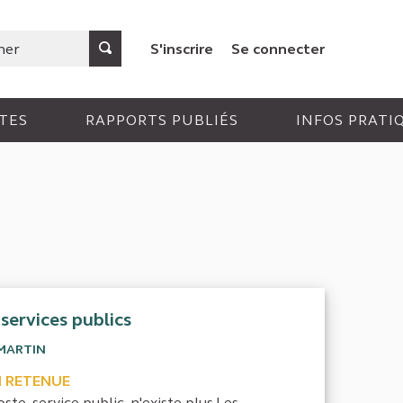
S'inscrire
Se connecter
TES
RAPPORTS PUBLIÉS
INFOS PRATI
 services publics
MARTIN
 RETENUE
ste, service public, n'existe plus.Les