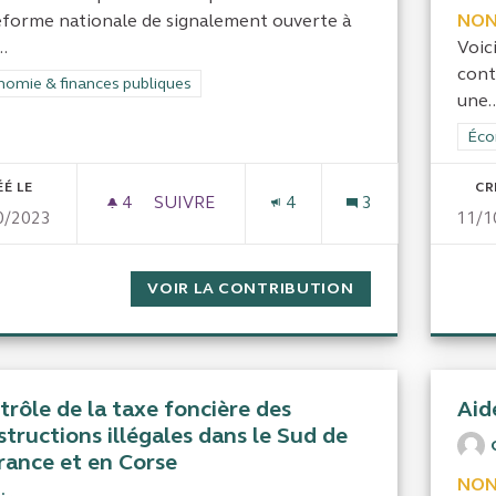
eforme nationale de signalement ouverte à
NON
..
Voic
cont
rer les résultats de la catégorie : Économie & finances publiques
omie & finances publiques
une..
Filt
Éco
ÉÉ LE
CR
4
4 ABONNÉS
SUIVRE
4
3
0/2023
11/1
PLATEFORME DE SIGNALEMENT RÉGIONA
VOIR LA CONTRIBUTION
PLATEFORME DE 
trôle de la taxe foncière des
Aid
tructions illégales dans le Sud de
France et en Corse
NON