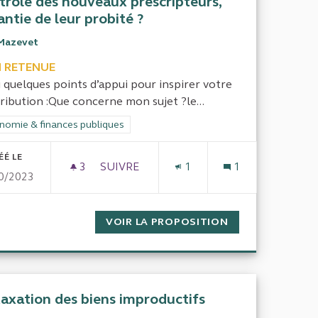
trôle des nouveaux prescripteurs,
antie de leur probité ?
Mazevet
 RETENUE
i quelques points d’appui pour inspirer votre
ribution :Que concerne mon sujet ?le...
rer les résultats de la catégorie : Économie & finances publiques
nomie & finances publiques
ÉÉ LE
3
3 ABONNÉS
SUIVRE
1
1
0/2023
L’INSERTION PAR L’ACTIVITÉ ÉCONOMI
S LES ÉLUS FRANÇAIS
VOIR LA PROPOSITION
L’INSERTION PA
taxation des biens improductifs