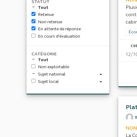
STATUT
Plusi
Tout
cont
Retenue
cabin
Non retenue
En attente de réponse
Filt
Écon
En cours d'évaluation
CR
CATÉGORIE
12/1
Tout
Non exploitable
Sujet national
Sujet local
Pla
NON
La C