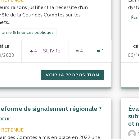
eurs raisons justifient la nécessité d'un
dysf
rôle de la Cour des Comptes sur les
Filt
Éco
ets...
rer les résultats de la catégorie : Économie & finances publiques
omie & finances publiques
ÉÉ LE
CR
4
4 ABONNÉS
SUIVRE
4
1
0/2023
06/1
GESTION DES CABINETS D'ÉLUS LOCAUX
VOIR LA PROPOSITION
GESTION DES CA
teforme de signalement régionale ?
Éva
sub
IDEUC
et 
 RETENUE
our des Comptes a mis en place en 2022 une