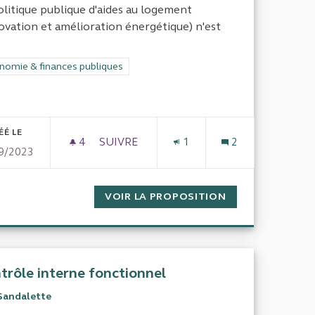
olitique publique d'aides au logement
ovation et amélioration énergétique) n'est
.
rer les résultats de la catégorie : Économie & finances publiques
nomie & finances publiques
ÉÉ LE
4
4 ABONNÉS
SUIVRE
1
2
9/2023
ONSTRUCTIONS ILLÉGALES DANS LE SUD DE LA FRANCE ET 
AIDES AUX PROPRIÉTAIRES BAILLEURS
 TAXE FONCIÈRE DES CONSTRUCTIONS ILLÉGALES DANS LE 
VOIR LA PROPOSITION
AIDES AUX PROP
trôle interne fonctionnel
Sandalette