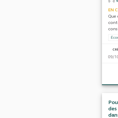
EN 
Que 
contr
const
Filt
Écon
CR
09/1
Pou
des 
dans