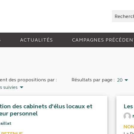
Rechercher
6
ACTUALITÉS
CAMPAGNES PRÉCÉDEN
nt des propositions par :
Résultats par page :
20
s suivies
tion des cabinets d'élus locaux et
Les
leur personnel
aillat
NON
 RETENUE
La Po