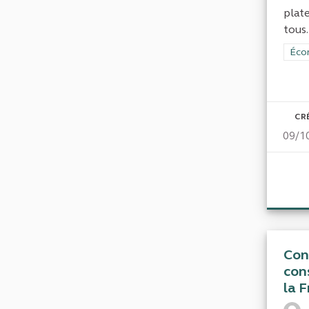
plat
tous.
Filt
Écon
CR
09/1
Con
cons
la 