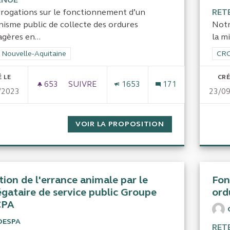
rrogations sur le fonctionnement d’un
RET
nisme public de collecte des ordures
Notr
gères en...
la m
rer les résultats de la catégorie : CRC Nouvelle-Aquitaine
 Nouvelle-Aquitaine
Filt
CRC
 LE
CRÉ
653
653 ABONNÉS
SUIVRE
1653
171
/2023
23/0
COLLECTE DES DÉCHETS EN DORDOGNE E
VOIR LA PROPOSITION
COLLECTE DES 
tion de l'errance animale par le
Fon
égataire de service public Groupe
ord
CPA
OESPA
RET