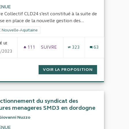
ENUE
e Collectif CLD24 s’est constitué à la suite de
ise en place de la nouvelle gestion des...
rer les résultats de la catégorie : CRC Nouvelle-Aquitaine
 Nouvelle-Aquitaine
É LE
111
111 ABONNÉS
SUIVRE
323
63
9/2023
T ARGENT PUBLIC
CONTRÔLER LE FINANCEMENT ET L’ENDE
DÉCHETS EN DORDOGNE ET ARGENT PUBLIC
VOIR LA PROPOSITION
CONTRÔLER LE 
ctionnement du syndicat des
ures menageres SMD3 en dordogne
Giovanni Nuzzo
ENUE