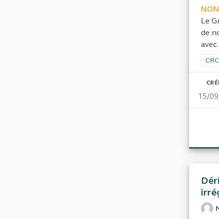
NON
Le G
de n
avec.
Filt
CRC
CRÉ
15/09
Déri
irré