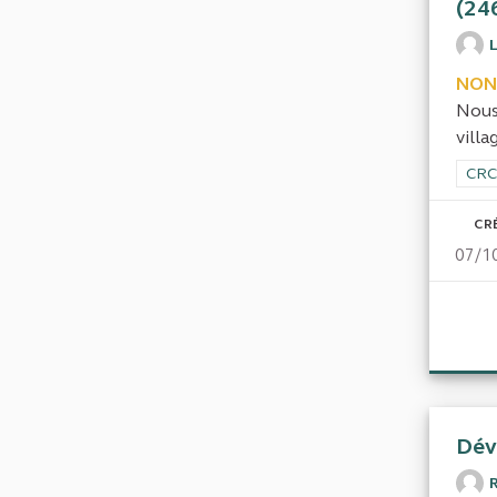
(24
NON
Nous
vill
Filt
CRC
CR
07/1
Dév