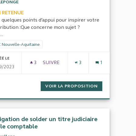
LEPONGE
 RETENUE
i quelques points d’appui pour inspirer votre
ribution :Que concerne mon sujet ?
..
rer les résultats de la catégorie : CRC Nouvelle-Aquitaine
 Nouvelle-Aquitaine
ÉÉ LE
3
3 ABONNÉS
SUIVRE
3
1
9/2023
GESTION ET CONTRÔLE DU SIVOM D'A
T DE LA RÉGIE REGAZ
VOIR LA PROPOSITION
GESTION ET CO
igation de solder un titre judiciaire
 le comptable