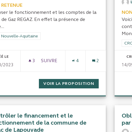
 RETENUE
yser le fonctionnement et les comptes de la
NON
e de Gaz REGAZ. En effet la présence de
Voic
...
cont
Mon.
rer les résultats de la catégorie : CRC Nouvelle-Aquitaine
 Nouvelle-Aquitaine
Filt
CRC
ÉÉ LE
CR
3
3 ABONNÉS
SUIVRE
4
2
0/2023
14/0
FONCTIONNEMENT DE LA RÉGIE REGAZ
VOIR LA PROPOSITION
FONCTIONNEMEN
trôler le financement et le
Obl
ctionnement de la commune de
par
ac de Lapouyade