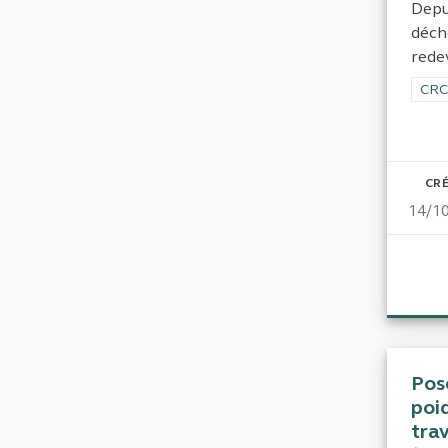
Depu
déch
redev
Filt
CRC
CRÉ
14/1
Pose
poi
tra