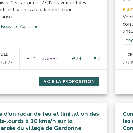
is le 1er Janvier 2023, l’enlèvement des
ets est soumis au paiement d’une
EN 
ance...
Voic
cont
rer les résultats de la catégorie : CRC Nouvelle-Aquitaine
 Nouvelle-Aquitaine
une..
Filt
CRC
É LE
CR
14
14 ABONNÉS
SUIVRE
24
7
0/2023
22/0
ENLÈVEMENT DES DÉCHETS DORDOGNE
VOIR LA PROPOSITION
ENLÈVEMENT DE
 d'un radar de feu et limitation des
Con
ds-lourds à 30 kms/h sur la
les
versée du village de Gardonne
Com