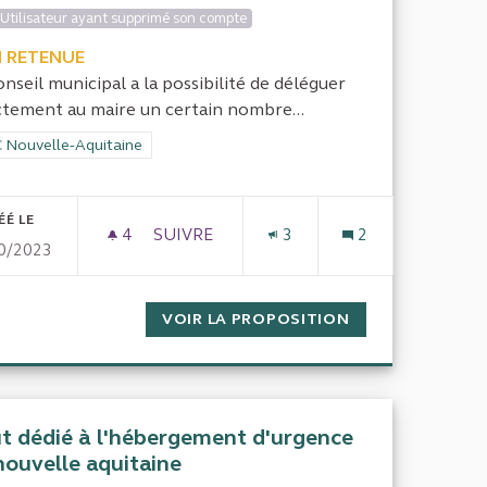
Utilisateur ayant supprimé son compte
 RETENUE
onseil municipal a la possibilité de déléguer
ctement au maire un certain nombre...
rer les résultats de la catégorie : CRC Nouvelle-Aquitaine
 Nouvelle-Aquitaine
ÉÉ LE
4
4 ABONNÉS
SUIVRE
3
2
0/2023
N DES POIDS-LOURDS À 30 KMS/H SUR LA TRAVERSÉE DU VI
CONTRÔLE DES DÉPENSES ENGAGÉES PA
R DE FEU ET LIMITATION DES POIDS-LOURDS À 30 KMS/H S
VOIR LA PROPOSITION
CONTRÔLE DES D
t dédié à l'hébergement d'urgence
nouvelle aquitaine