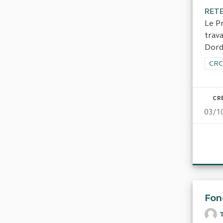
RET
Le P
trav
Dord
Filt
CRC
CR
03/1
Fon
T