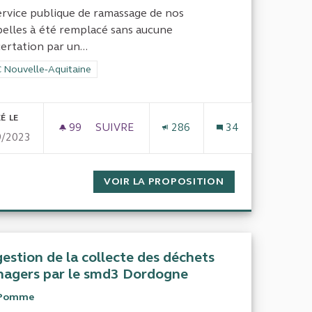
ervice publique de ramassage de nos
elles à été remplacé sans aucune
ertation par un...
rer les résultats de la catégorie : CRC Nouvelle-Aquitaine
 Nouvelle-Aquitaine
É LE
99
99 ABONNÉS
SUIVRE
286
34
9/2023
 DÉLÉGATAIRE DE SERVICE PUBLIC GROUPE SACPA
RRANCE ANIMALE PAR LE DÉLÉGATAIRE DE SERVICE PUBLIC 
VOIR LA PROPOSITION
FONCTIONNEMEN
gestion de la collecte des déchets
agers par le smd3 Dordogne
Pomme