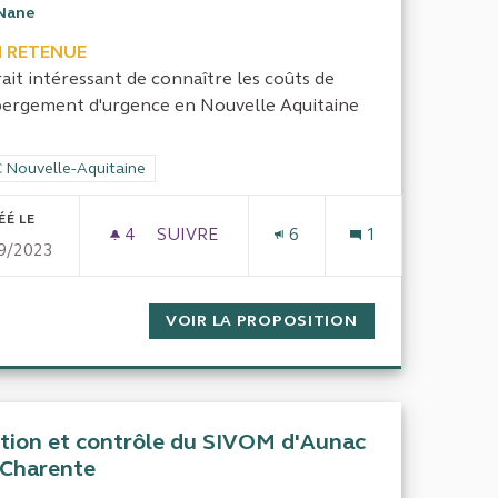
Nane
 RETENUE
erait intéressant de connaître les coûts de
bergement d'urgence en Nouvelle Aquitaine
rer les résultats de la catégorie : CRC Nouvelle-Aquitaine
 Nouvelle-Aquitaine
ÉÉ LE
4
4 ABONNÉS
SUIVRE
6
1
9/2023
COÛT DÉDIÉ À L'HÉBERGEMENT D'URGE
BEYNAC EN DORDOGNE
VOIR LA PROPOSITION
COÛT DÉDIÉ À 
tion et contrôle du SIVOM d'Aunac
 Charente