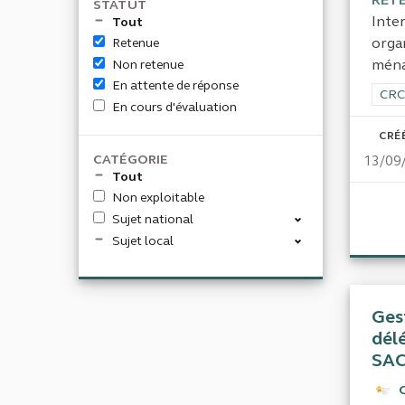
STATUT
Inte
Tout
orga
Retenue
ména
Non retenue
En attente de réponse
Filt
CRC
En cours d'évaluation
CRÉÉ
CATÉGORIE
13/09
Tout
Non exploitable
Sujet national
Sujet local
Ges
dél
SA