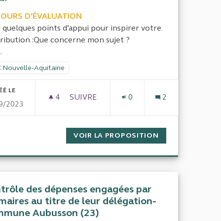
COURS D'ÉVALUATION
i quelques points d’appui pour inspirer votre
ribution :Que concerne mon sujet ?
.
rer les résultats de la catégorie : CRC Nouvelle-Aquitaine
 Nouvelle-Aquitaine
ÉÉ LE
4
4 ABONNÉS
SUIVRE
0
2
9/2023
CONTRÔLER LE FINANCEMENT ET LE FO
S DÉCHETS DORDOGNE
VOIR LA PROPOSITION
CONTRÔLER LE F
trôle des dépenses engagées par
 maires au titre de leur délégation-
mune Aubusson (23)