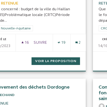
 RETENUE
RET
 concerné : budget de la ville du Haillan
Que 
85)Problématique locale (CRTC)Période
le f
de...
dépa
rer les résultats de la catégorie : CRC Nouvelle-Aquitaine
 Nouvelle-Aquitaine
Filt
CRC
É LE
CR
16
16 ABONNÉS
SUIVRE
19
2
0/2023
14/1
DÉRIVE BUDGÉTAIRE DE LA VILLE DU HA
VOIR LA PROPOSITION
DÉRIVE BUDGÉTAI
èvement des déchets Dordogne
Con
fon
LECHAND
sai
ENUE