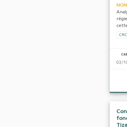
NON
Anal
régi
cette
Filt
CRC
CR
03/1
Con
fon
Tiz