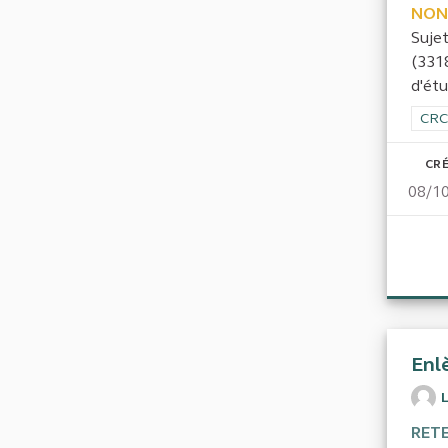
NON
Sujet
(331
d'étu
Filt
CRC
CRÉ
08/1
Enl
RET