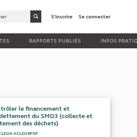
S'inscrire
Se connecter
TES
RAPPORTS PUBLIÉS
INFOS PRATI
trôler le financement et
ndettement du SMD3 (collecte et
itement des déchets)
CLD24-ACLD24PSP