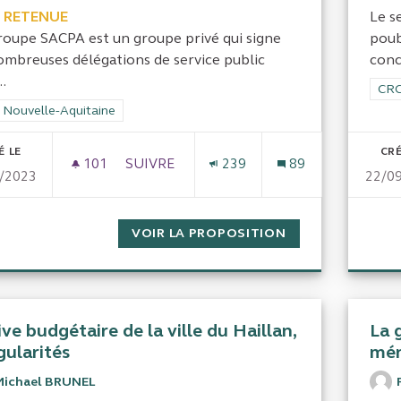
 RETENUE
Le s
roupe SACPA est un groupe privé qui signe
poub
ombreuses délégations de service public
conc
..
Filt
CRC
rer les résultats de la catégorie : CRC Nouvelle-Aquitaine
 Nouvelle-Aquitaine
É LE
CRÉ
101
101 ABONNÉS
SUIVRE
239
89
/2023
22/0
GESTION DE L'ERRANCE ANIMALE PAR LE
VOIR LA PROPOSITION
GESTION DE L'E
ve budgétaire de la ville du Haillan,
La 
gularités
mén
Michael BRUNEL