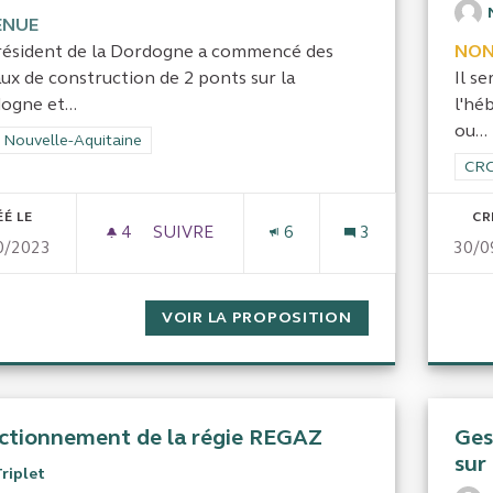
ENUE
résident de la Dordogne a commencé des
NON
aux de construction de 2 ponts sur la
Il s
ogne et...
l'hé
ou...
rer les résultats de la catégorie : CRC Nouvelle-Aquitaine
 Nouvelle-Aquitaine
Filt
CRC
ÉÉ LE
CR
4
4 ABONNÉS
SUIVRE
6
3
0/2023
30/0
DÉVIATION DE BEYNAC EN DORDOGNE
VOIR LA PROPOSITION
DÉVIATION DE 
ctionnement de la régie REGAZ
Ges
sur
riplet