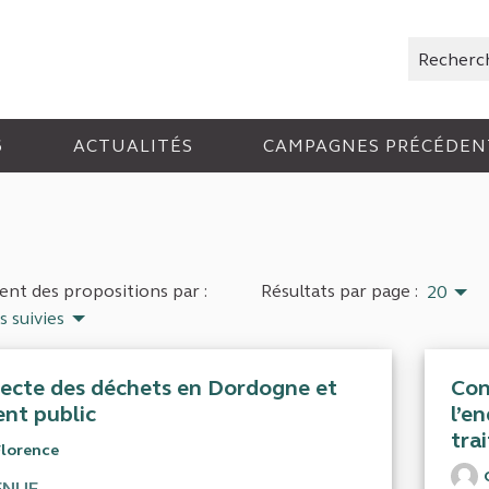
Rechercher
6
ACTUALITÉS
CAMPAGNES PRÉCÉDEN
nt des propositions par :
Résultats par page :
20
s suivies
lecte des déchets en Dordogne et
Con
ent public
l’e
tra
Florence
ENUE