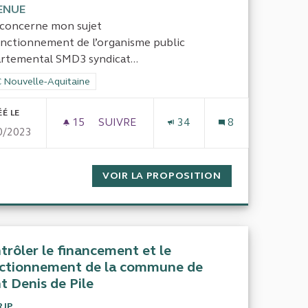
ENUE
concerne mon sujet
onctionnement de l’organisme public
rtemental SMD3 syndicat...
rer les résultats de la catégorie : CRC Nouvelle-Aquitaine
 Nouvelle-Aquitaine
ÉÉ LE
15
15 ABONNÉS
SUIVRE
34
8
0/2023
ILLAN, IRRÉGULARITÉS
LA GESTION DE LA COLLECTE DES DÉC
RE DE LA VILLE DU HAILLAN, IRRÉGULARITÉS
VOIR LA PROPOSITION
LA GESTION DE
trôler le financement et le
ctionnement de la commune de
nt Denis de Pile
RJP