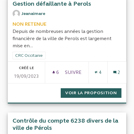
Gestion défaillante à Perols
Jeanaimare
NON RETENUE
Depuis de nombreuses années la gestion
financière de la ville de Perols est largement
mise en...
Filtrer les résultats de la catégorie : CRC Occitanie
CRC Occitanie
CRÉÉ LE
6
6 ABONNÉS
SUIVRE
4
2
19/09/2023
GESTION DÉFAILLANTE À PER
VOIR LA PROPOSITION
GESTIO
Contrôle du compte 6238 divers de la
ville de Pérols