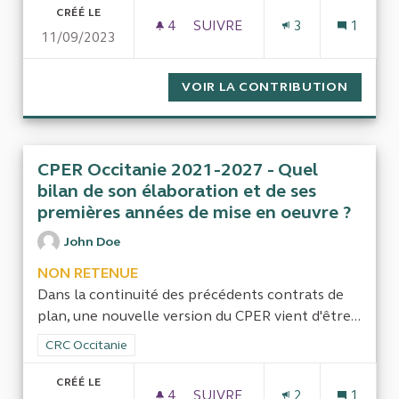
CRÉÉ LE
4
4 ABONNÉS
SUIVRE
3
1
11/09/2023
VOIR LA CONTRIBUTION
CONTRÔ
CPER Occitanie 2021-2027 - Quel
bilan de son élaboration et de ses
premières années de mise en oeuvre ?
John Doe
NON RETENUE
Dans la continuité des précédents contrats de
plan, une nouvelle version du CPER vient d'être...
Filtrer les résultats de la catégorie : CRC Occitanie
CRC Occitanie
CRÉÉ LE
4
4 ABONNÉS
SUIVRE
2
1