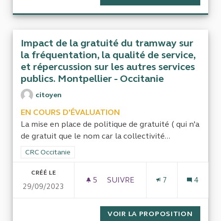
Impact de la gratuité du tramway sur
la fréquentation, la qualité de service,
et répercussion sur les autres services
publics. Montpellier - Occitanie
citoyen
EN COURS D'ÉVALUATION
La mise en place de politique de gratuité ( qui n'a
de gratuit que le nom car la collectivité...
Filtrer les résultats de la catégorie : CRC Occitanie
CRC Occitanie
CRÉÉ LE
5
5 ABONNÉS
SUIVRE
7
4
29/09/2023
IMPACT DE LA GRATUITÉ DU 
VOIR LA PROPOSITION
IMPACT