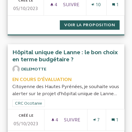
CRÉÉ LE
4
4 ABONNÉS
SUIVRE
10
1
05/10/2023
LES DÉLÉGATIONS DE SERVICE
VOIR LA PROPOSITION
LES DÉ
Hôpital unique de Lanne : le bon choix
en terme budgétaire ?
DELEMOTTE
EN COURS D'ÉVALUATION
Citoyenne des Hautes Pyrénées, je souhaite vous
alerter sur le projet d'hôpital unique de Lanne...
Filtrer les résultats de la catégorie : CRC Occitanie
CRC Occitanie
CRÉÉ LE
4
4 ABONNÉS
SUIVRE
7
1
05/10/2023
HÔPITAL UNIQUE DE LANNE :