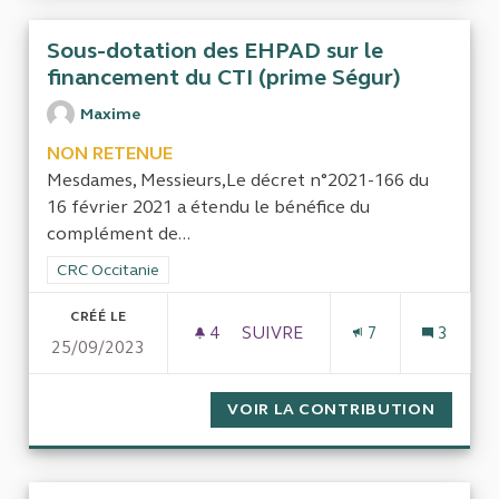
Sous-dotation des EHPAD sur le
financement du CTI (prime Ségur)
Maxime
NON RETENUE
Mesdames, Messieurs,Le décret n°2021-166 du
16 février 2021 a étendu le bénéfice du
complément de...
Filtrer les résultats de la catégorie : CRC Occitanie
CRC Occitanie
CRÉÉ LE
4
4 ABONNÉS
SUIVRE
7
3
25/09/2023
SOUS-DOTATION DES EHPAD S
VOIR LA CONTRIBUTION
SOUS-D