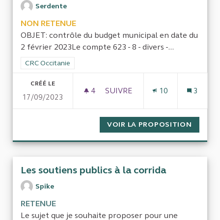
Serdente
NON RETENUE
OBJET: contrôle du budget municipal en date du
2 février 2023Le compte 623 - 8 - divers -...
Filtrer les résultats de la catégorie : CRC Occitanie
CRC Occitanie
CRÉÉ LE
4
4 ABONNÉS
SUIVRE
10
3
17/09/2023
CONTRÔLE DU COMPTE 6238 DI
VOIR LA PROPOSITION
CONTRÔ
Les soutiens publics à la corrida
Spike
RETENUE
Le sujet que je souhaite proposer pour une