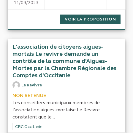
11/09/2023
CPER OCCITANIE 2021-2027 -
VOIR LA PROPOSITION
CPER O
L'association de citoyens aigues-
mortais Le revivre demande un
contrôle de la commune d’Aigues-
Mortes par la Chambre Régionale des
Comptes d’Occitanie
Le Revivre
NON RETENUE
Les conseillers municipaux membres de
l'association aigues-mortaise Le Revivre
constatent que le...
Filtrer les résultats de la catégorie : CRC Occitanie
CRC Occitanie