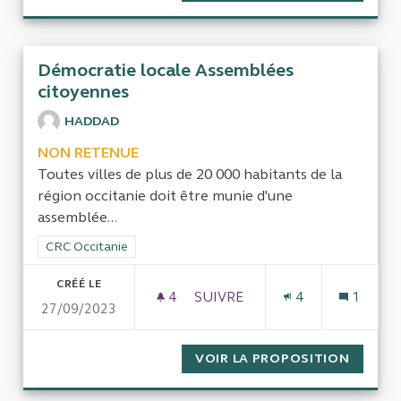
Démocratie locale Assemblées
citoyennes
HADDAD
NON RETENUE
Toutes villes de plus de 20 000 habitants de la
région occitanie doit être munie d'une
assemblée...
Filtrer les résultats de la catégorie : CRC Occitanie
CRC Occitanie
CRÉÉ LE
4
4 ABONNÉS
SUIVRE
4
1
27/09/2023
DÉMOCRATIE LOCALE ASSEMB
VOIR LA PROPOSITION
DÉMOCR