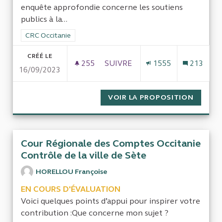
enquête approfondie concerne les soutiens
publics à la...
Filtrer les résultats de la catégorie : CRC Occitanie
CRC Occitanie
CRÉÉ LE
255
255 ABONNÉS
SUIVRE
1555
213
16/09/2023
LES SOUTIENS PUBLICS À LA C
VOIR LA PROPOSITION
LES SO
Cour Régionale des Comptes Occitanie
Contrôle de la ville de Sète
HORELLOU Françoise
EN COURS D'ÉVALUATION
Voici quelques points d’appui pour inspirer votre
contribution :Que concerne mon sujet ?