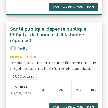
VOIR LA PROPOSITION
HÔPITA
Santé publique, dépense publique :
l'hôpital de Lanne est-il la bonne
réponse ?
fayllon
NON RETENUE
Je souhaite vous alerter sur le financement d’un
projet de construction d’un hôpital public, sur...
Filtrer les résultats de la catégorie : CRC Occitanie
CRC Occitanie
CRÉÉ LE
3
3 ABONNÉS
SUIVRE
2
2
03/10/2023
SANTÉ PUBLIQUE, DÉPENSE PU
VOIR LA PROPOSITION
SANTÉ 