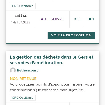
Filtrer les résultats de la catégorie : CRC Occitanie
CRC Occitanie
CRÉÉ LE
3
3 ABONNÉS
SUIVRE
5
1
14/10/2023
CONTRÔLE DES SUBVENTIONS
VOIR LA PROPOSITION
CONTRÔ
La gestion des déchets dans le Gers et
ses voies d’amélioration.
Bethencourt
NON RETENUE
Voici quelques points d’appui pour inspirer votre
contribution :Que concerne mon sujet ?le...
Filtrer les résultats de la catégorie : CRC Occitanie
CRC Occitanie