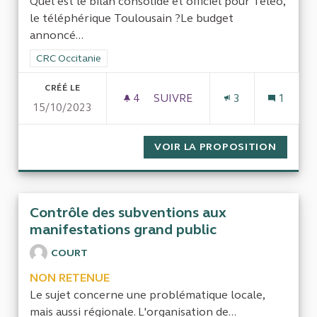
Quel est le bilan consolidé et officiel pour Téléo,
le téléphérique Toulousain ?Le budget
annoncé...
Filtrer les résultats de la catégorie : CRC Occitanie
CRC Occitanie
CRÉÉ LE
4
4 ABONNÉS
SUIVRE
3
1
15/10/2023
BILAN DE TÉLÉO, LE TÉLÉPH
VOIR LA PROPOSITION
BILAN 
Contrôle des subventions aux
manifestations grand public
COURT
NON RETENUE
Le sujet concerne une problématique locale,
mais aussi régionale. L'organisation de...