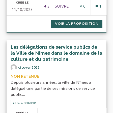
CRÉÉ LE
3
3 ABONNÉS
SUIVRE
6
1
11/10/2023
LA GESTION DES DÉCHETS DAN
VOIR LA PROPOSITION
LA GES
Les délégations de service publics de
la Ville de Nîmes dans le domaine de la
culture et du patrimoine
citoyen2023
NON RETENUE
Depuis plusieurs années, la ville de Nîmes a
délégué une partie de ses missions de service
public...
Filtrer les résultats de la catégorie : CRC Occitanie
CRC Occitanie