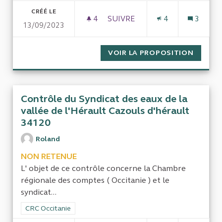
CRÉÉ LE
4
4 ABONNÉS
SUIVRE
4
3
13/09/2023
DES ABUS DE L’ASE DU TARN
VOIR LA PROPOSITION
DES AB
Contrôle du Syndicat des eaux de la
vallée de l'Hérault Cazouls d'hérault
34120
Roland
NON RETENUE
L' objet de ce contrôle concerne la Chambre
régionale des comptes ( Occitanie ) et le
syndicat...
Filtrer les résultats de la catégorie : CRC Occitanie
CRC Occitanie