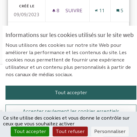
CRÉÉ LE
8
8 ABONNÉS
SUIVRE
11
5
09/09/2023
L'ASSOCIATION DE CITOYENS
VOIR LA PROPOSITION
L'ASSO
Informations sur les cookies utilisés sur le site web
Nous utilisons des cookies sur notre site Web pour
améliorer la performance et les contenus du site. Les
Voir toutes les contributions retirées
cookies nous permettent de fournir une expérience
utilisateur et un contenu plus personnalisés à partir de
nos canaux de médias sociaux.
Mentions légales
Contact
Accessibilité : non conforme
Paramètres des cookies
Tout accepter
Plateforme de participation de la Cou
Plateforme de participation de l
Plateforme de participation
Plateforme de particip
Accepter seulement les cookies essentiels
Ce site utilise des cookies et vous donne le contrôle sur
Site réalisé par
ceux que vous souhaitez activer
Open Source Politics
Paramètres
(Lien externe)
Tout accepter
Tout refuser
Personnaliser
grâce au
logiciel libre