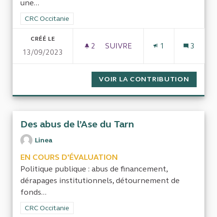
une...
Filtrer les résultats de la catégorie : CRC Occitanie
CRC Occitanie
CRÉÉ LE
2
2 ABONNÉS
SUIVRE
1
3
13/09/2023
COUR RÉGIONALE DES COMPTE
VOIR LA CONTRIBUTION
COUR R
Des abus de l’Ase du Tarn
Linea
EN COURS D'ÉVALUATION
Politique publique : abus de financement,
dérapages institutionnels, détournement de
fonds...
Filtrer les résultats de la catégorie : CRC Occitanie
CRC Occitanie