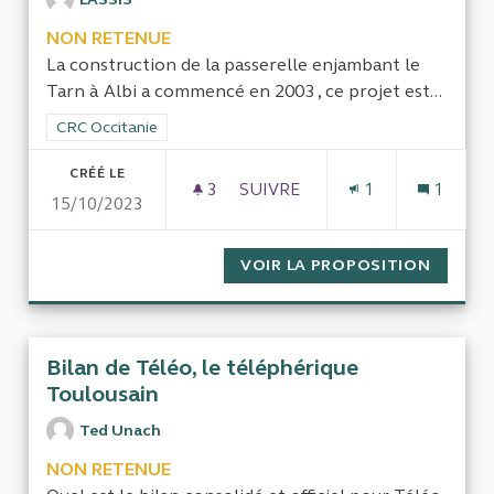
NON RETENUE
La construction de la passerelle enjambant le
Tarn à Albi a commencé en 2003 , ce projet est...
Filtrer les résultats de la catégorie : CRC Occitanie
CRC Occitanie
CRÉÉ LE
3
3 ABONNÉS
SUIVRE
1
1
15/10/2023
LA CONSTRUCTION DE LA PAS
VOIR LA PROPOSITION
LA CON
Bilan de Téléo, le téléphérique
Toulousain
Ted Unach
NON RETENUE