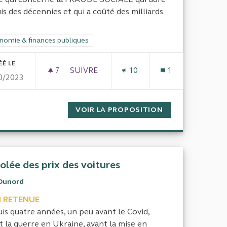
is des décennies et qui a coûté des milliards
rer les résultats de la catégorie : Économie & finances publiques
nomie & finances publiques
ÉÉ LE
7
7 ABONNÉS
SUIVRE
10
1
0/2023
 ALBI
UTILISATION DE L'ARGENT PUBLIC PAR LE
N DE LA PASSERELLE À ALBI
VOIR LA PROPOSITION
UTILISATION DE 
olée des prix des voitures
Dunord
 RETENUE
is quatre années, un peu avant le Covid,
t la guerre en Ukraine, avant la mise en