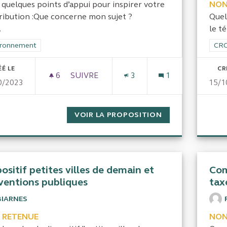
 quelques points d’appui pour inspirer votre
NON
ribution :Que concerne mon sujet ?
Quel
.
le t
rer les résultats de la catégorie : Environnement
ironnement
Filt
CRC
ÉÉ LE
CR
6
6 ABONNÉS
SUIVRE
3
1
0/2023
15/1
COMPTEURS EDF / GAZ / EAU
VOIR LA PROPOSITION
COMPTEURS EDF 
ositif petites villes de demain et
Com
ventions publiques
tax
BIARNES
 RETENUE
NON