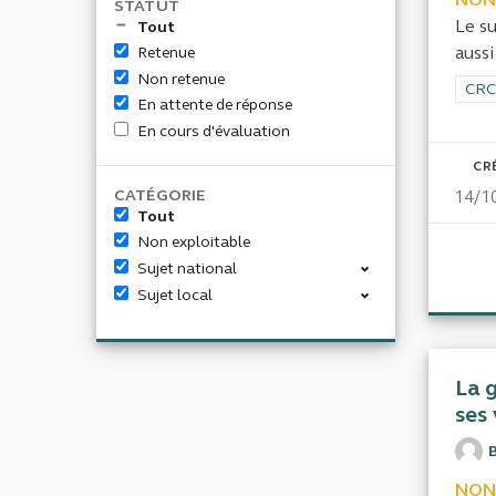
STATUT
Le s
Tout
aussi
Retenue
Non retenue
Filt
CRC
En attente de réponse
En cours d'évaluation
CR
CATÉGORIE
14/1
Tout
Non exploitable
Sujet national
Sujet local
La 
ses 
NON