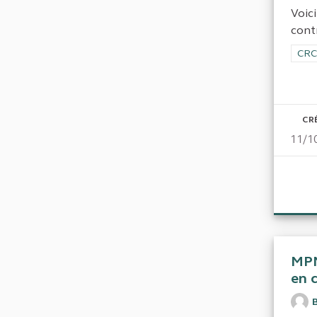
Voici
cont
Filt
CRC
CR
11/1
MPM
en 