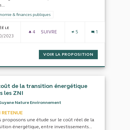
...
rer les résultats de la catégorie : Économie & finances publiques
nomie & finances publiques
ÉÉ LE
4
4 ABONNÉS
SUIVRE
5
1
0/2023
ESSIONS
ENVOLÉE DES PRIX DES VOITURES
DES PROJETS DE CONCESSIONS
VOIR LA PROPOSITION
ENVOLÉE DES PR
coût de la transition énergétique
s les ZNI
Guyane Nature Environnement
 RETENUE
 proposons une étude sur le coût réel de la
sition énergétique, entre investissements...