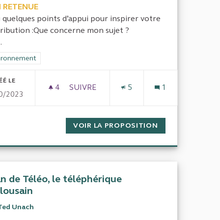
 RETENUE
i quelques points d’appui pour inspirer votre
ribution :Que concerne mon sujet ?
.
rer les résultats de la catégorie : Environnement
ironnement
ÉÉ LE
4
4 ABONNÉS
SUIVRE
5
1
0/2023
TS EN COMMUN
MANIFESTE 14 OCTOBRE 2023DE L'APPEL
EMENT DES TRANSPORTS EN COMMUN
VOIR LA PROPOSITION
MANIFESTE 14 O
an de Téléo, le téléphérique
lousain
Ted Unach