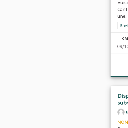
Voici
cont
une..
Filt
Env
CR
09/1
Disp
sub
NON