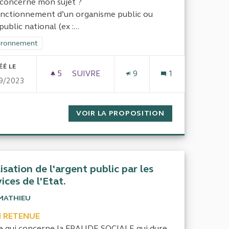
concerne mon sujet ?
onctionnement d’un organisme public ou
ublic national (ex :...
rer les résultats de la catégorie : Environnement
ironnement
ÉÉ LE
5
5 ABONNÉS
SUIVRE
9
1
9/2023
N ET SUBVENTIONS PUBLIQUES
COMMENT EST JUSTIFIÉE LA TEOM. CET
ITES VILLES DE DEMAIN ET SUBVENTIONS PUBLIQUES
VOIR LA PROPOSITION
COMMENT EST JU
lisation de l'argent public par les
ices de l'Etat.
MATHIEU
 RETENUE
e qui concerne la FRAUDE SOCIALE qui dure