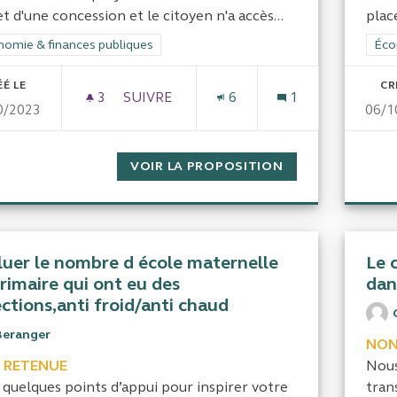
et d'une concession et le citoyen n'a accès...
place
rer les résultats de la catégorie : Économie & finances publiques
omie & finances publiques
Filt
Éco
ÉÉ LE
CR
3
3 ABONNÉS
SUIVRE
6
1
0/2023
06/1
COÛTS CACHÉS DES PROJETS DE CONC
VOIR LA PROPOSITION
COÛTS CACHÉS 
luer le nombre d école maternelle
Le 
rimaire qui ont eu des
dan
ctions,anti froid/anti chaud
Beranger
NON
 RETENUE
Nous
 quelques points d’appui pour inspirer votre
tran