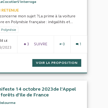
LeCocotierS'interroge
 RETENUE
concerne mon sujet ?La prime à la voiture
re en Polynésie française : inégalités et...
rer les résultats de la catégorie : CTC Polynésie
 Polynésie
ÉÉ LE
3
3 ABONNÉS
SUIVRE
0
1
9/2023
 ET SES VOIES D’AMÉLIORATION.
POLITIQUE DE MISE EN OEUVRE DES PRI
 DÉCHETS DANS LE GERS ET SES VOIES D’AMÉLIORATION.
VOIR LA PROPOSITION
POLITIQUE DE M
ifeste 14 octobre 2023de l'Appel
 forêts d'Ile de France
Delourme