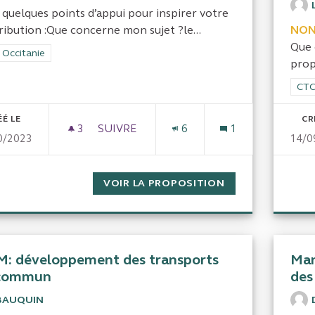
 quelques points d’appui pour inspirer votre
ribution :Que concerne mon sujet ?le...
NON
Que 
rer les résultats de la catégorie : CRC Occitanie
 Occitanie
prop
Filt
CTC
ÉÉ LE
CR
3
3 ABONNÉS
SUIVRE
6
1
0/2023
14/0
LA GESTION DES DÉCHETS DANS LE GERS
VOIR LA PROPOSITION
LA GESTION DES
: développement des transports
Man
commun
des
BAUQUIN