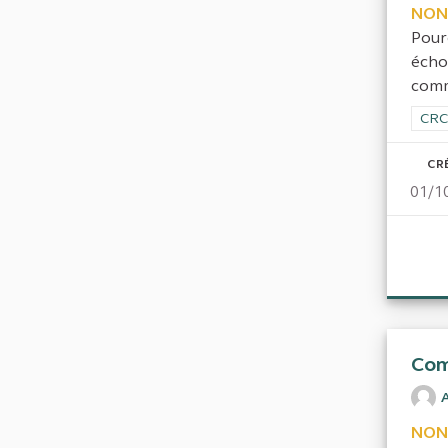
NON
Pour
écho
com
Filt
CRC
CR
01/1
Com
NON