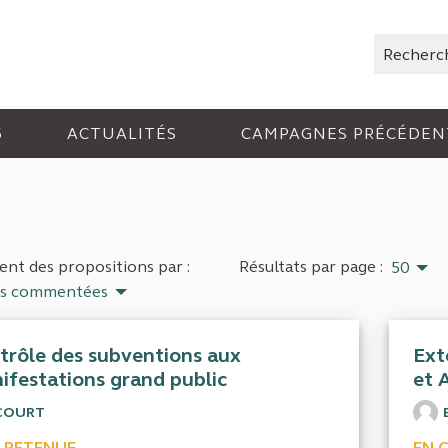
Rechercher
6
ACTUALITÉS
CAMPAGNES PRÉCÉDEN
nt des propositions par :
Résultats par page :
50
us commentées
trôle des subventions aux
Ext
ifestations grand public
et 
COURT
 RETENUE
EN 