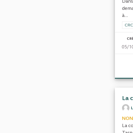
Dans 
dema
à...
Filt
CRC
CR
05/1
La c
NON
La c
Tarn 