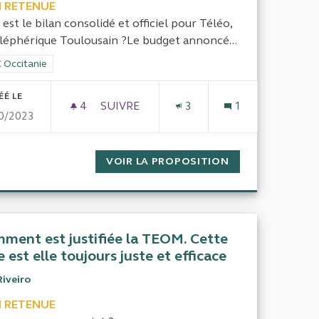
 RETENUE
 est le bilan consolidé et officiel pour Téléo,
éléphérique Toulousain ?Le budget annoncé...
rer les résultats de la catégorie : CRC Occitanie
 Occitanie
ÉÉ LE
4
4 ABONNÉS
SUIVRE
3
1
0/2023
BILAN DE TÉLÉO, LE TÉLÉPHÉRIQUE TO
/ GAZ / EAU
VOIR LA PROPOSITION
BILAN DE TÉLÉO
ment est justifiée la TEOM. Cette
e est elle toujours juste et efficace
Riveiro
 RETENUE