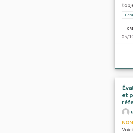
l'obj
Filt
Écon
CR
05/1
Éva
et p
réfe
NON
Voici