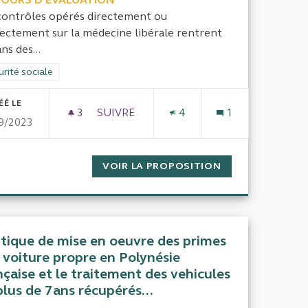
contrôles opérés directement ou
rectement sur la médecine libérale rentrent
ans des...
rer les résultats de la catégorie : Sécurité sociale
rité sociale
ÉÉ LE
3
3 ABONNÉS
SUIVRE
4
1
9/2023
IFESTATIONS GRAND PUBLIC
EXTENSION DES ATTRIBUTIONS DE LA C
SUBVENTIONS AUX MANIFESTATIONS GRAND PUBLIC
VOIR LA PROPOSITION
EXTENSION DES 
itique de mise en oeuvre des primes
a voiture propre en Polynésie
nçaise et le traitement des vehicules
plus de 7ans récupérés...