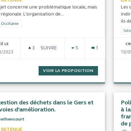
ujet concerne une problématique locale, mais
Les 
 régionale. L'organisation de...
indi
ils d
rer les résultats de la catégorie : CRC Occitanie
 Occitanie
Filt
Sécu
ÉÉ LE
CR
3
3 ABONNÉS
SUIVRE
5
1
0/2023
19/0
CONTRÔLE DES SUBVENTIONS AUX MAN
VOIR LA PROPOSITION
CONTRÔLE DES 
gestion des déchets dans le Gers et
Pol
voies d’amélioration.
à l
fra
Bethencourt
de 
 RETENUE