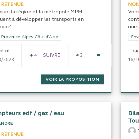
 RETENUE
NON
quoi la région et la métropole MPM
Voic
uent à développer les transports en
cont
mun?
une..
rer les résultats de la catégorie : CRC Provence-Alpes-Côte d’Azur
 Provence-Alpes-Côte d’Azur
Filt
Env
ÉÉ LE
CR
4
4 ABONNÉS
SUIVRE
3
1
0/2023
16/1
MPM: DÉVELOPPEMENT DES TRANSPOR
VOIR LA PROPOSITION
MPM: DÉVELOPP
pteurs edf / gaz / eau
Bil
Tou
ANDRE
 RETENUE