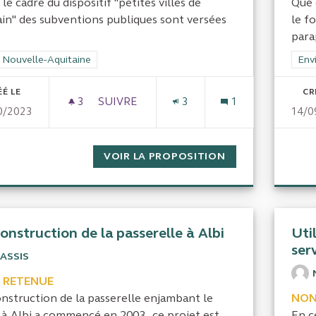
le cadre du dispositif "petites villes de
Que 
in" des subventions publiques sont versées
le f
parap
rer les résultats de la catégorie : CRC Nouvelle-Aquitaine
 Nouvelle-Aquitaine
Filt
Env
ÉÉ LE
CR
3
3 ABONNÉS
SUIVRE
3
1
0/2023
14/0
DISPOSITIF PETITES VILLES DE DEMAI
VOIR LA PROPOSITION
DISPOSITIF PET
onstruction de la passerelle à Albi
Uti
serv
LASSIS
 RETENUE
onstruction de la passerelle enjambant le
NON
à Albi a commencé en 2003 , ce projet est...
En c