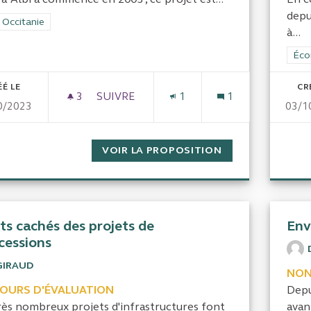
depu
rer les résultats de la catégorie : CRC Occitanie
 Occitanie
à...
Filt
Éco
ÉÉ LE
CR
3
3 ABONNÉS
SUIVRE
1
1
0/2023
03/1
LA CONSTRUCTION DE LA PASSERELLE À
VOIR LA PROPOSITION
LA CONSTRUCTIO
ts cachés des projets de
Env
cessions
GIRAUD
NON
COURS D'ÉVALUATION
Depu
rès nombreux projets d'infrastructures font
avan