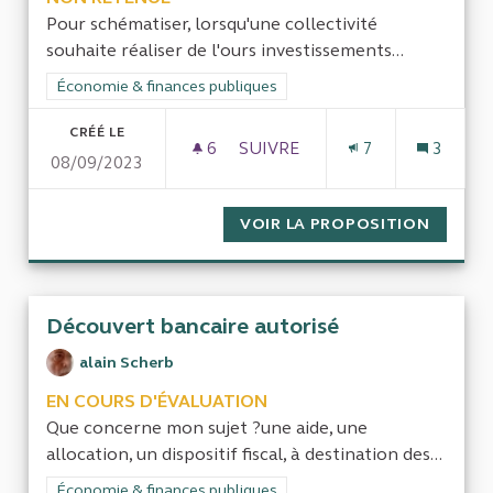
Pour schématiser, lorsqu'une collectivité
souhaite réaliser de l'ours investissements...
Filtrer les résultats de la catégorie : Économie & finances pub
Économie & finances publiques
CRÉÉ LE
6
6 ABONNÉS
SUIVRE
7
3
08/09/2023
MARCHÉS GLOBAUX - ÉVALUA
VOIR LA PROPOSITION
MARCHÉ
Découvert bancaire autorisé
alain Scherb
EN COURS D'ÉVALUATION
Que concerne mon sujet ?une aide, une
allocation, un dispositif fiscal, à destination des...
Filtrer les résultats de la catégorie : Économie & finances pub
Économie & finances publiques