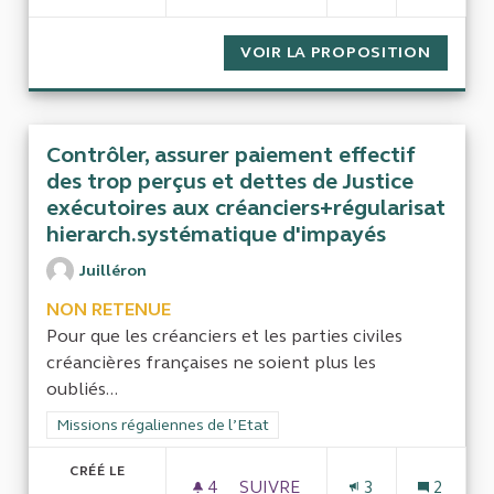
VOIR LA PROPOSITION
CONTRÔ
Contrôler, assurer paiement effectif
des trop perçus et dettes de Justice
exécutoires aux créanciers+régularisat
hierarch.systématique d'impayés
Juilléron
NON RETENUE
Pour que les créanciers et les parties civiles
créancières françaises ne soient plus les
oubliés...
Filtrer les résultats de la catégorie : Missions régaliennes de l
Missions régaliennes de l’Etat
CRÉÉ LE
4
4 ABONNÉS
SUIVRE
3
2