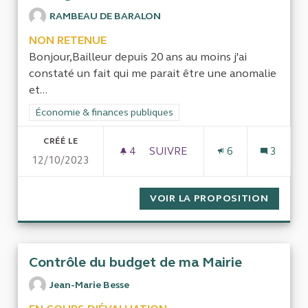
RAMBEAU DE BARALON
NON RETENUE
Bonjour,Bailleur depuis 20 ans au moins j'ai
constaté un fait qui me parait être une anomalie
et...
Filtrer les résultats de la catégorie : Économie & finances pub
Économie & finances publiques
CRÉÉ LE
4
4 ABONNÉS
SUIVRE
6
3
12/10/2023
AIDES DE LA CAF AUX ÉTUDI
VOIR LA PROPOSITION
AIDES 
Contrôle du budget de ma Mairie
Jean-Marie Besse