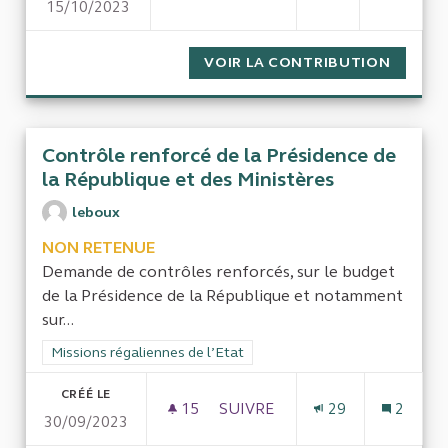
15/10/2023
CONTRÔLER, ASSURER PAIEME
VOIR LA CONTRIBUTION
CONTRÔ
Contrôle renforcé de la Présidence de
la République et des Ministères
leboux
NON RETENUE
Demande de contrôles renforcés, sur le budget
de la Présidence de la République et notamment
sur...
Filtrer les résultats de la catégorie : Missions régaliennes de l
Missions régaliennes de l’Etat
CRÉÉ LE
15
15 ABONNÉS
SUIVRE
29
2
30/09/2023
CONTRÔLE RENFORCÉ DE LA P