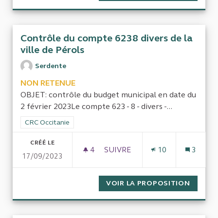
Contrôle du compte 6238 divers de la
ville de Pérols
Serdente
NON RETENUE
OBJET: contrôle du budget municipal en date du
2 février 2023Le compte 623 - 8 - divers -...
Filtrer les résultats de la catégorie : CRC Occitanie
CRC Occitanie
CRÉÉ LE
4
4 ABONNÉS
SUIVRE
10
3
17/09/2023
CONTRÔLE DU COMPTE 6238 DI
VOIR LA PROPOSITION
CONTRÔ