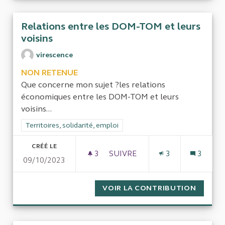
Relations entre les DOM-TOM et leurs
voisins
virescence
NON RETENUE
Que concerne mon sujet ?les relations
économiques entre les DOM-TOM et leurs
voisins...
Filtrer les résultats de la catégorie : Territoires, solidarité, em
Territoires, solidarité, emploi
CRÉÉ LE
3
3 ABONNÉS
SUIVRE
3
3
09/10/2023
RELATIONS ENTRE LES DOM-T
VOIR LA CONTRIBUTION
RELATI