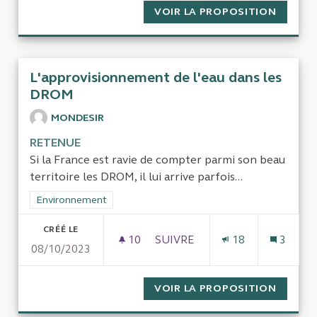
VOIR LA PROPOSITION
CONTRÔ
L'approvisionnement de l'eau dans les
DROM
MONDESIR
RETENUE
Si la France est ravie de compter parmi son beau
territoire les DROM, il lui arrive parfois...
Filtrer les résultats de la catégorie : Environnement
Environnement
CRÉÉ LE
10
10 ABONNÉS
SUIVRE
18
3
08/10/2023
L'APPROVISIONNEMENT DE L'
VOIR LA PROPOSITION
L'APPR