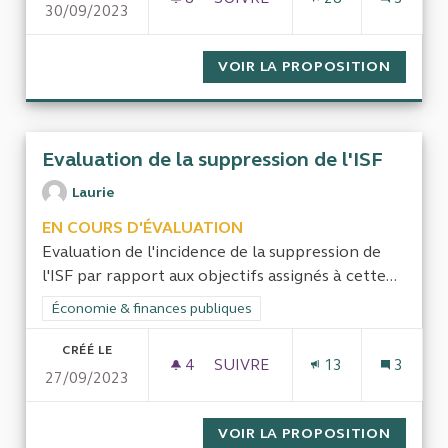
30/09/2023
DEMANDE DE CONTRÔLE DE L
VOIR LA PROPOSITION
DEMAND
Evaluation de la suppression de l'ISF
Laurie
EN COURS D'ÉVALUATION
Evaluation de l'incidence de la suppression de
l'ISF par rapport aux objectifs assignés à cette...
Filtrer les résultats de la catégorie : Économie & finances pub
Économie & finances publiques
CRÉÉ LE
4
4 ABONNÉS
SUIVRE
13
3
27/09/2023
EVALUATION DE LA SUPPRESSI
VOIR LA PROPOSITION
EVALUA