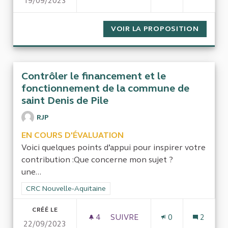
19/09/2023
LA DÉMATÉRIALISATION DES 
VOIR LA PROPOSITION
LA DÉM
Contrôler le financement et le
fonctionnement de la commune de
saint Denis de Pile
RJP
EN COURS D'ÉVALUATION
Voici quelques points d’appui pour inspirer votre
contribution :Que concerne mon sujet ?
une...
Filtrer les résultats de la catégorie : CRC Nouvelle-Aquitaine
CRC Nouvelle-Aquitaine
CRÉÉ LE
4
4 ABONNÉS
SUIVRE
0
2
22/09/2023
CONTRÔLER LE FINANCEMENT