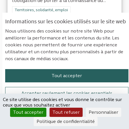
l’obligation de porter à la connaissance du...
Filtrer les résultats de la catégorie : Territoires, solidarité, em
Territoires, solidarité, emploi
Informations sur les cookies utilisés sur le site web
CRÉÉ LE
3
3 ABONNÉS
SUIVRE
3
2
03/10/2023
LA NUMÉRISATION DE LA PUBL
Nous utilisons des cookies sur notre site Web pour
améliorer la performance et les contenus du site. Les
cookies nous permettent de fournir une expérience
VOIR LA PROPOSITION
LA NUM
utilisateur et un contenu plus personnalisés à partir de
nos canaux de médias sociaux.
Contrôler le financement et le
Tout accepter
fonctionnement de la commune de
Tizac de Lapouyade
Accepter seulement les cookies essentiels
RJP
Ce site utilise des cookies et vous donne le contrôle sur
ceux que vous souhaitez activer
EN COURS D'ÉVALUATION
Paramètres
Tout accepter
Tout refuser
Personnaliser
Voici quelques points d’appui pour inspirer votre
contribution :Que concerne mon sujet ?
Politique de confidentialité
une...