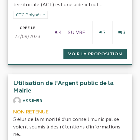
territoriale (ACT) est une aide « tout...
Filtrer les résultats de la catégorie : CTC Polynésie
CTC Polynésie
CRÉÉ LE
4
4 ABONNÉS
SUIVRE
7
3
22/09/2023
AIDE À LA CONTINUITÉ TERRI
VOIR LA PROPOSITION
AIDE À
Utilisation de l'Argent public de la
Mairie
ASSJM58
NON RETENUE
5 élus de la minorité d'un conseil municipal se
voient soumis à des rétentions d'informations
ne...