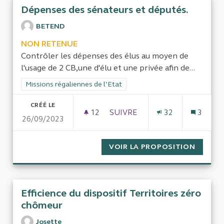
Dépenses des sénateurs et députés.
BETEND
NON RETENUE
Contrôler les dépenses des élus au moyen de
l'usage de 2 CB,une d'élu et une privée afin de...
Filtrer les résultats de la catégorie : Missions régaliennes de l
Missions régaliennes de l’Etat
CRÉÉ LE
12
12 ABONNÉS
SUIVRE
32
3
26/09/2023
DÉPENSES DES SÉNATEURS ET
VOIR LA PROPOSITION
DÉPENS
Efficience du dispositif Territoires zéro
chômeur
Josette