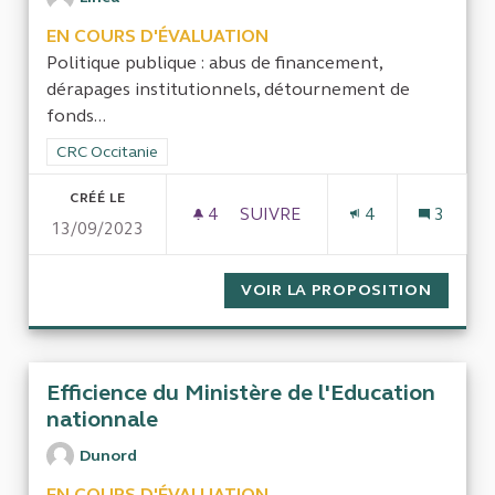
EN COURS D'ÉVALUATION
Politique publique : abus de financement,
dérapages institutionnels, détournement de
fonds...
Filtrer les résultats de la catégorie : CRC Occitanie
CRC Occitanie
CRÉÉ LE
4
4 ABONNÉS
SUIVRE
4
3
13/09/2023
DES ABUS DE L’ASE DU TARN
VOIR LA PROPOSITION
DES AB
Efficience du Ministère de l'Education
nationnale
Dunord
EN COURS D'ÉVALUATION