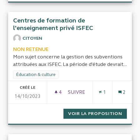
Centres de formation de
l'enseignement privé ISFEC
CITOYEN
NON RETENUE
Mon sujet concerne la gestion des subventions
attribuées aux ISFEC. La période d'étude devrait...
Filtrer les résultats de la catégorie : Éducation & culture
Éducation & culture
CRÉÉ LE
4
4 ABONNÉS
SUIVRE
1
2
14/10/2023
CENTRES DE FORMATION DE L
VOIR LA PROPOSITION
CENTRE