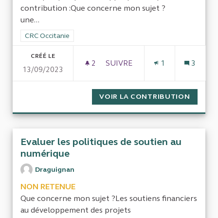
contribution :Que concerne mon sujet ?
une...
Filtrer les résultats de la catégorie : CRC Occitanie
CRC Occitanie
CRÉÉ LE
2
2 ABONNÉS
SUIVRE
1
3
13/09/2023
COUR RÉGIONALE DES COMPTE
VOIR LA CONTRIBUTION
COUR R
Evaluer les politiques de soutien au
numérique
Draguignan
NON RETENUE
Que concerne mon sujet ?Les soutiens financiers
au développement des projets