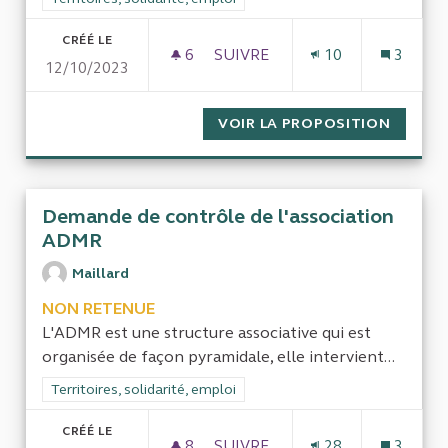
CRÉÉ LE
6
6 ABONNÉS
SUIVRE
10
3
12/10/2023
ATTRIBUTION DES LOGEMENT
VOIR LA PROPOSITION
ATTRIB
Demande de contrôle de l'association
ADMR
Maillard
NON RETENUE
L'ADMR est une structure associative qui est
organisée de façon pyramidale, elle intervient...
Filtrer les résultats de la catégorie : Territoires, solidarité, em
Territoires, solidarité, emploi
CRÉÉ LE
8
8 ABONNÉS
SUIVRE
28
3