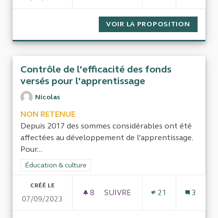
VOIR LA PROPOSITION
CONTRO
Contrôle de l'efficacité des fonds
versés pour l'apprentissage
Nicolas
NON RETENUE
Depuis 2017 des sommes considérables ont été
affectées au développement de l'apprentissage.
Pour...
Filtrer les résultats de la catégorie : Éducation & culture
Éducation & culture
CRÉÉ LE
8
8 ABONNÉS
SUIVRE
21
3
07/09/2023
CONTRÔLE DE L'EFFICACITÉ 