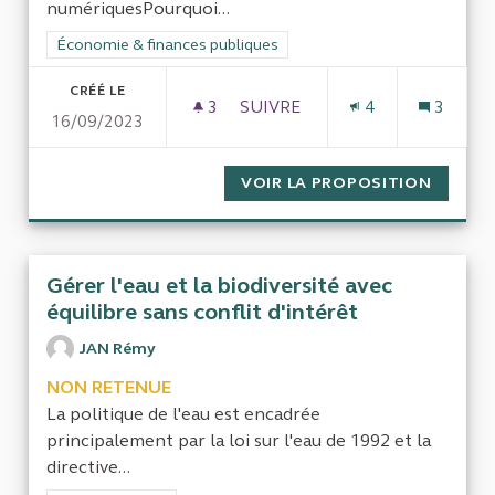
numériquesPourquoi...
Filtrer les résultats de la catégorie : Économie & finances pub
Économie & finances publiques
CRÉÉ LE
3
3 ABONNÉS
SUIVRE
4
3
16/09/2023
EVALUER LES POLITIQUES D
VOIR LA PROPOSITION
EVALUE
Gérer l'eau et la biodiversité avec
équilibre sans conflit d'intérêt
JAN Rémy
NON RETENUE
La politique de l'eau est encadrée
principalement par la loi sur l'eau de 1992 et la
directive...