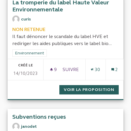
La tromperie du label Haute Valeur
Environnementale
curis
NON RETENUE
Il faut dénoncer le scandale du label HVE et
rediriger les aides publiques vers le label bio...
Filtrer les résultats de la catégorie : Environnement
Environnement
CRÉÉ LE
9
9 ABONNÉS
SUIVRE
30
2
14/10/2023
LA TROMPERIE DU LABEL HA
VOIR LA PROPOSITION
LA TRO
Subventions reçues
janodet