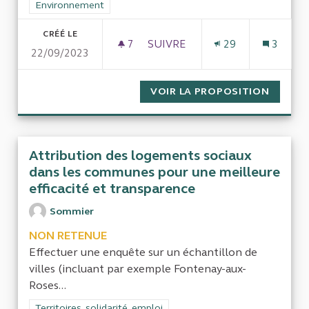
Filtrer les résultats de la catégorie : Environnement
Environnement
CRÉÉ LE
7
7 ABONNÉS
SUIVRE
29
3
22/09/2023
GÉRER L'EAU ET LA BIODIVERS
VOIR LA PROPOSITION
GÉRER 
Attribution des logements sociaux
dans les communes pour une meilleure
efficacité et transparence
Sommier
NON RETENUE
Effectuer une enquête sur un échantillon de
villes (incluant par exemple Fontenay-aux-
Roses...
Filtrer les résultats de la catégorie : Territoires, solidarité, em
Territoires, solidarité, emploi