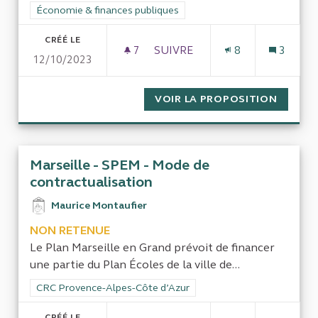
Filtrer les résultats de la catégorie : Économie & finances pub
Économie & finances publiques
CRÉÉ LE
7
7 ABONNÉS
SUIVRE
8
3
12/10/2023
UTILISATION DE L'ARGENT PU
VOIR LA PROPOSITION
UTILIS
Marseille - SPEM - Mode de
contractualisation
Maurice Montaufier
NON RETENUE
Le Plan Marseille en Grand prévoit de financer
une partie du Plan Écoles de la ville de...
Filtrer les résultats de la catégorie : CRC Provence-Alpes-Côt
CRC Provence-Alpes-Côte d’Azur
CRÉÉ LE