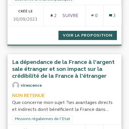
CRÉÉ LE
2
2 ABONNÉS
SUIVRE
0
3
30/09/2023
DÉCOUVERT BANCAIRE AUTO
VOIR LA PROPOSITION
DÉCOU
La dépendance de la France à l'argent
sale étranger et son impact sur la
crédibilité de la France à l'étranger
virescence
NON RETENUE
Que concerne mon sujet ?les avantages directs
et indirects dont bénéficient la France dans...
Filtrer les résultats de la catégorie : Missions régaliennes de l
Missions régaliennes de l’Etat