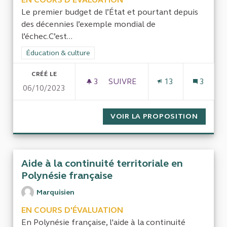
Le premier budget de l’État et pourtant depuis
des décennies l’exemple mondial de
l’échec.C’est...
Filtrer les résultats de la catégorie : Éducation & culture
Éducation & culture
CRÉÉ LE
3
3 ABONNÉS
SUIVRE
13
3
06/10/2023
EFFICIENCE DU MINISTÈRE D
VOIR LA PROPOSITION
EFFICI
Aide à la continuité territoriale en
Polynésie française
Marquisien
EN COURS D'ÉVALUATION
En Polynésie française, l'aide à la continuité