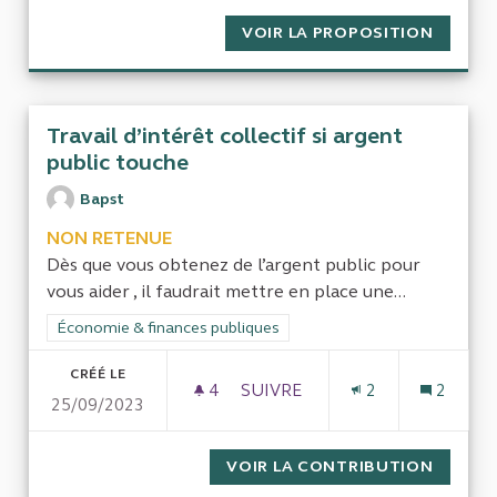
VOIR LA PROPOSITION
CONTRÔ
Travail d’intérêt collectif si argent
public touche
Bapst
NON RETENUE
Dès que vous obtenez de l’argent public pour
vous aider , il faudrait mettre en place une...
Filtrer les résultats de la catégorie : Économie & finances pub
Économie & finances publiques
CRÉÉ LE
4
4 ABONNÉS
SUIVRE
2
2
25/09/2023
TRAVAIL D’INTÉRÊT COLLECT
VOIR LA CONTRIBUTION
TRAVAI