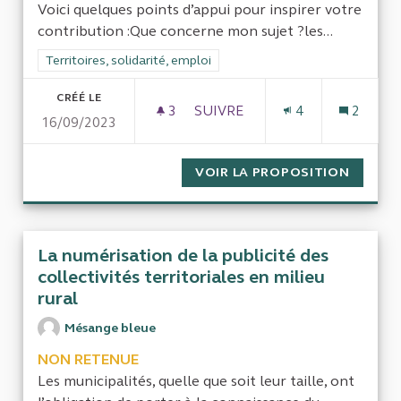
Voici quelques points d’appui pour inspirer votre
contribution :Que concerne mon sujet ?les...
Filtrer les résultats de la catégorie : Territoires, solidarité, em
Territoires, solidarité, emploi
CRÉÉ LE
3
3 ABONNÉS
SUIVRE
4
2
16/09/2023
EVALUATION DES DISPOSITIF
VOIR LA PROPOSITION
EVALUA
La numérisation de la publicité des
collectivités territoriales en milieu
rural
Mésange bleue
NON RETENUE
Les municipalités, quelle que soit leur taille, ont