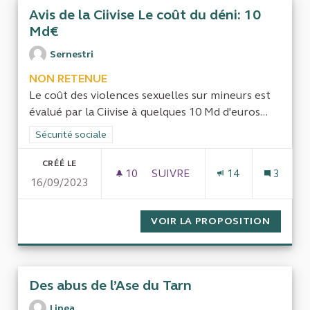
Avis de la Ciivise Le coût du déni: 10
Md€
Sernestri
NON RETENUE
Le coût des violences sexuelles sur mineurs est
évalué par la Ciivise à quelques 10 Md d'euros...
Filtrer les résultats de la catégorie : Sécurité sociale
Sécurité sociale
CRÉÉ LE
10
10 ABONNÉS
SUIVRE
14
3
16/09/2023
AVIS DE LA CIIVISE LE COÛT D
VOIR LA PROPOSITION
AVIS DE
Des abus de l’Ase du Tarn
Linea