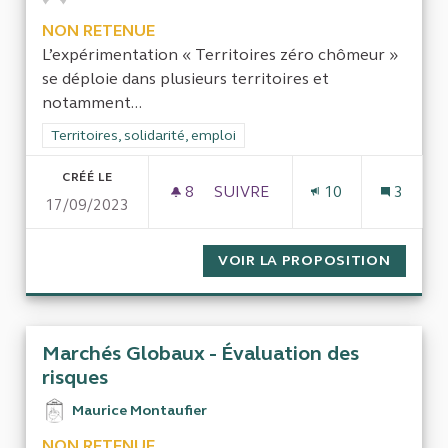
NON RETENUE
L’expérimentation « Territoires zéro chômeur »
se déploie dans plusieurs territoires et
notamment...
Filtrer les résultats de la catégorie : Territoires, solidarité, em
Territoires, solidarité, emploi
CRÉÉ LE
8
8 ABONNÉS
SUIVRE
10
3
17/09/2023
EFFICIENCE DU DISPOSITIF 
VOIR LA PROPOSITION
EFFICI
Marchés Globaux - Évaluation des
risques
Maurice Montaufier
NON RETENUE