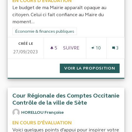
EN COURS D'ÉVALUATION
Le budget de ma Mairie apparaît opaque au
citoyen. Celui ci fait confiance au Maire du
moment...
Filtrer les résultats de la catégorie : Économie & finances pub
Économie & finances publiques
CRÉÉ LE
5
5 ABONNÉS
SUIVRE
10
3
27/09/2023
CONTRÔLE DU BUDGET DE MA
VOIR LA PROPOSITION
CONTRÔ
Cour Régionale des Comptes Occitanie
Contrôle de la ville de Sète
HORELLOU Françoise
EN COURS D'ÉVALUATION
Voici quelques points d’appui pour inspirer votre