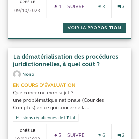
CRÉÉ LE
4
4 ABONNÉS
SUIVRE
3
3
09/10/2023
LA DÉPENDANCE DE LA FRANCE
VOIR LA PROPOSITION
LA DÉP
La dématérialisation des procédures
juridictionnelles, à quel coût ?
Nono
EN COURS D'ÉVALUATION
Que concerne mon sujet ?
une problématique nationale (Cour des
Comptes) en ce qui concerne la...
Filtrer les résultats de la catégorie : Missions régaliennes de l
Missions régaliennes de l’Etat
CRÉÉ LE
5
5 ABONNÉS
SUIVRE
6
2