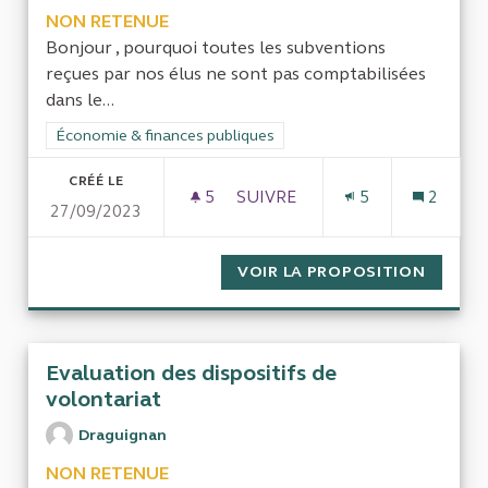
NON RETENUE
Bonjour , pourquoi toutes les subventions
reçues par nos élus ne sont pas comptabilisées
dans le...
Filtrer les résultats de la catégorie : Économie & finances pub
Économie & finances publiques
CRÉÉ LE
5
5 ABONNÉS
SUIVRE
5
2
27/09/2023
SUBVENTIONS REÇUES
VOIR LA PROPOSITION
SUBVE
Evaluation des dispositifs de
volontariat
Draguignan
NON RETENUE