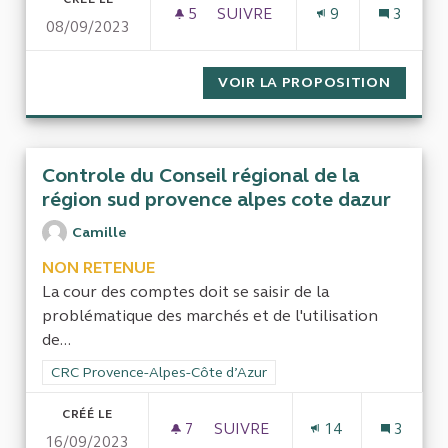
5
5 ABONNÉS
SUIVRE
9
3
08/09/2023
MARSEILLE - SPEM - MODE D
VOIR LA PROPOSITION
MARSEI
Controle du Conseil régional de la
région sud provence alpes cote dazur
Camille
NON RETENUE
La cour des comptes doit se saisir de la
problématique des marchés et de l'utilisation
de...
Filtrer les résultats de la catégorie : CRC Provence-Alpes-Côt
CRC Provence-Alpes-Côte d’Azur
CRÉÉ LE
7
7 ABONNÉS
SUIVRE
14
3
16/09/2023
CONTROLE DU CONSEIL RÉGIO