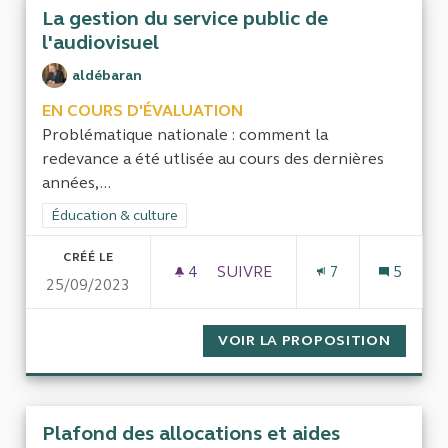
La gestion du service public de
l'audiovisuel
aldébaran
EN COURS D'ÉVALUATION
Problématique nationale : comment la
redevance a été utlisée au cours des dernières
années,...
Filtrer les résultats de la catégorie : Éducation & culture
Éducation & culture
CRÉÉ LE
4
4 ABONNÉS
SUIVRE
7
5
25/09/2023
LA GESTION DU SERVICE PUBL
VOIR LA PROPOSITION
LA GES
Plafond des allocations et aides