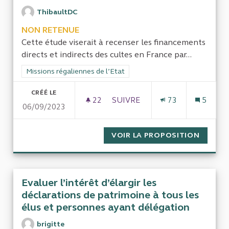
ThibaultDC
NON RETENUE
Cette étude viserait à recenser les financements
directs et indirects des cultes en France par...
Filtrer les résultats de la catégorie : Missions régaliennes de l
Missions régaliennes de l’Etat
CRÉÉ LE
22
22 ABONNÉS
SUIVRE
73
5
06/09/2023
LE FINANCEMENT DIRECT ET 
VOIR LA PROPOSITION
LE FIN
Evaluer l’intérêt d’élargir les
déclarations de patrimoine à tous les
élus et personnes ayant délégation
brigitte