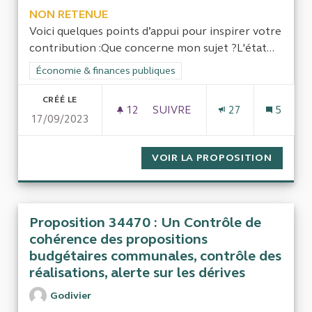
NON RETENUE
Voici quelques points d’appui pour inspirer votre
contribution :Que concerne mon sujet ?L'état...
Filtrer les résultats de la catégorie : Économie & finances pub
Économie & finances publiques
CRÉÉ LE
12
12 ABONNÉS
SUIVRE
27
5
17/09/2023
SUIVI DES FINANCEMENTS DE
VOIR LA PROPOSITION
SUIVI 
Proposition 34470 : Un Contrôle de
cohérence des propositions
budgétaires communales, contrôle des
réalisations, alerte sur les dérives
Godivier