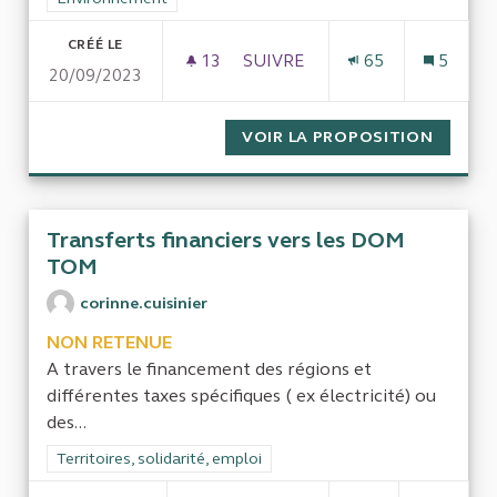
CRÉÉ LE
13
13 ABONNÉS
SUIVRE
65
5
20/09/2023
LE COÛT DE LA PRIVATISATIO
VOIR LA PROPOSITION
LE COÛ
Transferts financiers vers les DOM
TOM
corinne.cuisinier
NON RETENUE
A travers le financement des régions et
différentes taxes spécifiques ( ex électricité) ou
des...
Filtrer les résultats de la catégorie : Territoires, solidarité, em
Territoires, solidarité, emploi