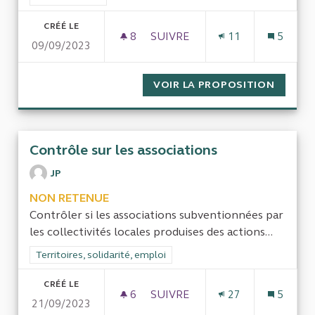
CRÉÉ LE
8
8 ABONNÉS
SUIVRE
11
5
09/09/2023
L'ASSOCIATION DE CITOYENS
VOIR LA PROPOSITION
L'ASSO
Contrôle sur les associations
JP
NON RETENUE
Contrôler si les associations subventionnées par
les collectivités locales produises des actions...
Filtrer les résultats de la catégorie : Territoires, solidarité, em
Territoires, solidarité, emploi
CRÉÉ LE
6
6 ABONNÉS
SUIVRE
27
5
21/09/2023
CONTRÔLE SUR LES ASSOCIAT