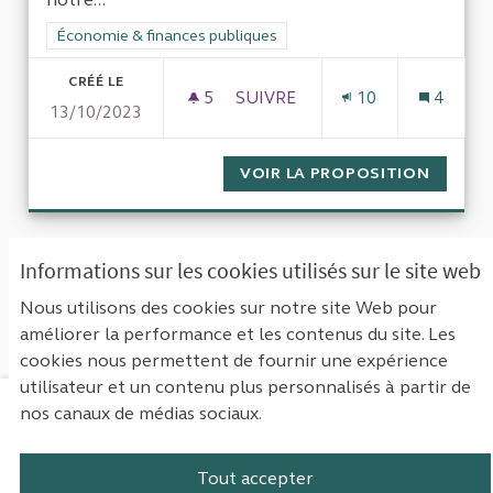
Filtrer les résultats de la catégorie : Économie & finances pub
Économie & finances publiques
CRÉÉ LE
5
5 ABONNÉS
SUIVRE
10
4
13/10/2023
REMISE À PLAT DU CALCUL DE
VOIR LA PROPOSITION
REMISE
« Première
‹ Précédent
Suivant ›
Informations sur les cookies utilisés sur le site web
Dernière »
Nous utilisons des cookies sur notre site Web pour
améliorer la performance et les contenus du site. Les
Voir toutes les propositions retirées
cookies nous permettent de fournir une expérience
utilisateur et un contenu plus personnalisés à partir de
nos canaux de médias sociaux.
Mentions légales
Contact
Accessibilité : non conforme
Paramètres des cookies
Tout accepter