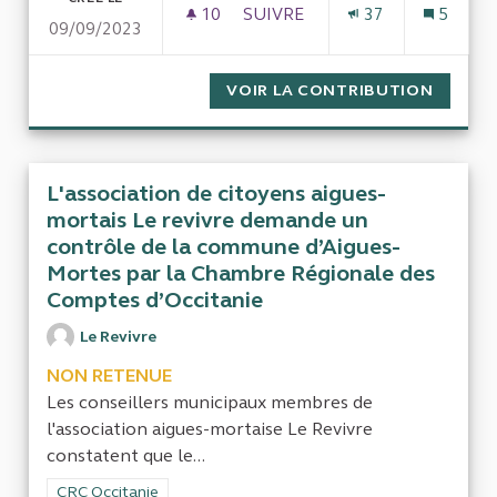
10
10 ABONNÉS
SUIVRE
37
5
09/09/2023
CONTRÔLER LE BON USAGE DE
VOIR LA CONTRIBUTION
CONTRÔ
L'association de citoyens aigues-
mortais Le revivre demande un
contrôle de la commune d’Aigues-
Mortes par la Chambre Régionale des
Comptes d’Occitanie
Le Revivre
NON RETENUE
Les conseillers municipaux membres de
l'association aigues-mortaise Le Revivre
constatent que le...
Filtrer les résultats de la catégorie : CRC Occitanie
CRC Occitanie