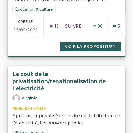
Filtrer les résultats de la catégorie : Éducation & culture
Éducation & culture
CRÉÉ LE
13
13 ABONNÉS
SUIVRE
80
5
16/09/2023
LES FINANCEMENTS PUBLICS 
VOIR LA PROPOSITION
LES FI
Le coût de la
privatisation/renationalisation de
l'electricité
Virginia
NON RETENUE
Aprés avoir privatisé le service de distribution de
l'électricité, les pouvoirs publics...
Filtrer les résultats de la catégorie : Environnement
Environnement