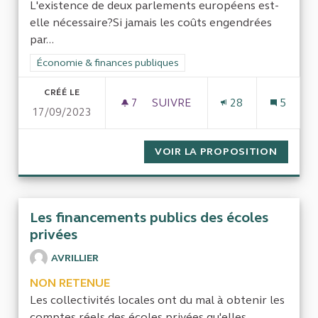
L'existence de deux parlements européens est-
elle nécessaire?Si jamais les coûts engendrées
par...
Filtrer les résultats de la catégorie : Économie & finances pub
Économie & finances publiques
CRÉÉ LE
7
7 ABONNÉS
SUIVRE
28
5
17/09/2023
EVALUATION DES COÛTS ENGE
VOIR LA PROPOSITION
EVALUA
Les financements publics des écoles
privées
AVRILLIER
NON RETENUE
Les collectivités locales ont du mal à obtenir les
comptes réels des écoles privées qu'elles...