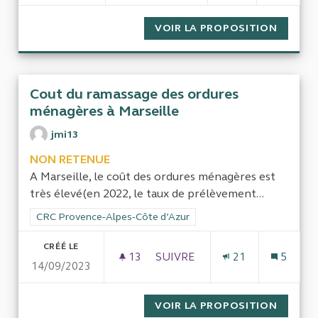
VOIR LA PROPOSITION
CONTRÔ
Cout du ramassage des ordures
ménagères à Marseille
jmi13
NON RETENUE
A Marseille, le coût des ordures ménagères est
très élevé(en 2022, le taux de prélèvement...
Filtrer les résultats de la catégorie : CRC Provence-Alpes-Côt
CRC Provence-Alpes-Côte d’Azur
CRÉÉ LE
13
13 ABONNÉS
SUIVRE
21
5
14/09/2023
COUT DU RAMASSAGE DES OR
VOIR LA PROPOSITION
COUT D