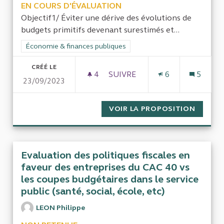
EN COURS D'ÉVALUATION
Objectif1/ Éviter une dérive des évolutions de
budgets primitifs devenant surestimés et...
Filtrer les résultats de la catégorie : Économie & finances pub
Économie & finances publiques
CRÉÉ LE
4
4 ABONNÉS
SUIVRE
6
5
23/09/2023
PROPOSITION 34470 : UN CO
VOIR LA PROPOSITION
PROPOS
Evaluation des politiques fiscales en
faveur des entreprises du CAC 40 vs
les coupes budgétaires dans le service
public (santé, social, école, etc)
LEON Philippe