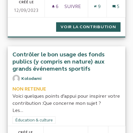
CRÉÉ LE
6
6 ABONNÉS
SUIVRE
9
5
12/09/2023
TRANSFERTS FINANCIERS VE
VOIR LA CONTRIBUTION
TRANSF
Contrôler le bon usage des fonds
publics (y compris en nature) aux
grands événements sportifs
Kolodami
NON RETENUE
Voici quelques points d’appui pour inspirer votre
contribution :Que concerne mon sujet ?
Les...
Filtrer les résultats de la catégorie : Éducation & culture
Éducation & culture
CRÉÉ LE