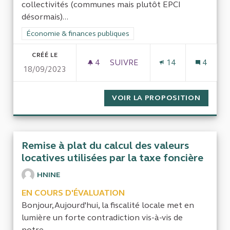
collectivités (communes mais plutôt EPCI
désormais)...
Filtrer les résultats de la catégorie : Économie & finances pub
Économie & finances publiques
CRÉÉ LE
4
4 ABONNÉS
SUIVRE
14
4
18/09/2023
RÉGIE ET DSP COLLECTE ET 
VOIR LA PROPOSITION
RÉGIE 
Remise à plat du calcul des valeurs
locatives utilisées par la taxe foncière
HNINE
EN COURS D'ÉVALUATION
Bonjour,Aujourd'hui, la fiscalité locale met en
lumière un forte contradiction vis-à-vis de
notre...