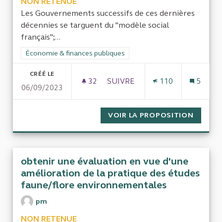
NON RETENUE
Les Gouvernements successifs de ces dernières
décennies se targuent du "modèle social
français";...
Filtrer les résultats de la catégorie : Économie & finances pub
Économie & finances publiques
CRÉÉ LE
32
32 ABONNÉS
SUIVRE
110
5
06/09/2023
EVALUATION DES POLITIQUES F
VOIR LA PROPOSITION
EVALUA
obtenir une évaluation en vue d'une
amélioration de la pratique des études
faune/flore environnementales
pm
NON RETENUE