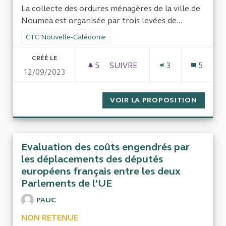
La collecte des ordures ménagères de la ville de
Noumea est organisée par trois levées de...
Filtrer les résultats de la catégorie : CTC Nouvelle-Calédonie
CTC Nouvelle-Calédonie
CRÉÉ LE
5
5 ABONNÉS
SUIVRE
3
5
12/09/2023
COLLECTE DES ORDURES MÉN
VOIR LA PROPOSITION
COLLEC
Evaluation des coûts engendrés par
les déplacements des députés
européens français entre les deux
Parlements de l'UE
PAUC
NON RETENUE