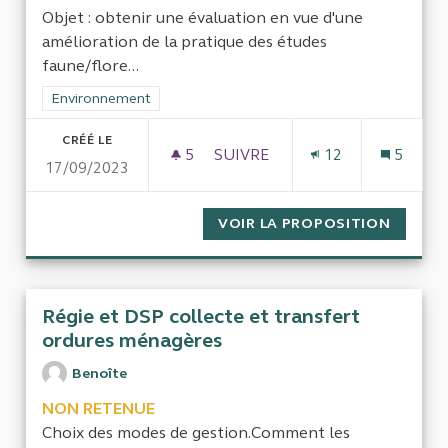
Objet : obtenir une évaluation en vue d'une
amélioration de la pratique des études
faune/flore...
Filtrer les résultats de la catégorie : Environnement
Environnement
CRÉÉ LE
5
5 ABONNÉS
SUIVRE
12
5
17/09/2023
OBTENIR UNE ÉVALUATION EN
VOIR LA PROPOSITION
OBTENI
Régie et DSP collecte et transfert
ordures ménagères
Benoîte
NON RETENUE
Choix des modes de gestion.Comment les