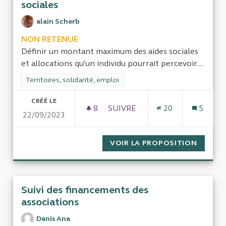
sociales
alain Scherb
NON RETENUE
Définir un montant maximum des aides sociales
et allocations qu'un individu pourrait percevoir....
Filtrer les résultats de la catégorie : Territoires, solidarité, em
Territoires, solidarité, emploi
CRÉÉ LE
8
8 ABONNÉS
SUIVRE
20
5
22/09/2023
PLAFOND DES ALLOCATIONS E
VOIR LA PROPOSITION
PLAFON
Suivi des financements des
associations
Danis Ana