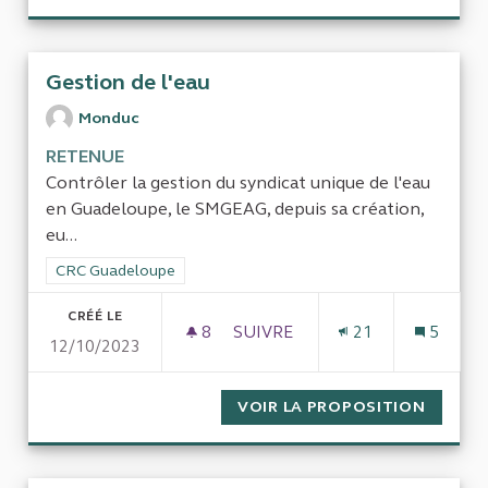
Gestion de l'eau
Monduc
RETENUE
Contrôler la gestion du syndicat unique de l'eau
en Guadeloupe, le SMGEAG, depuis sa création,
eu...
Filtrer les résultats de la catégorie : CRC Guadeloupe
CRC Guadeloupe
CRÉÉ LE
8
8 ABONNÉS
SUIVRE
21
5
12/10/2023
GESTION DE L'EAU
VOIR LA PROPOSITION
GESTIO