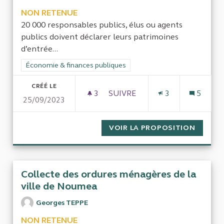
NON RETENUE
20 000 responsables publics, élus ou agents
publics doivent déclarer leurs patrimoines
d’entrée...
Filtrer les résultats de la catégorie : Économie & finances pub
Économie & finances publiques
CRÉÉ LE
3
3 ABONNÉS
SUIVRE
3
5
25/09/2023
EVALUER L’
VOIR LA PROPOSITION
EVALUE
Collecte des ordures ménagères de la
ville de Noumea
Georges TEPPE
NON RETENUE