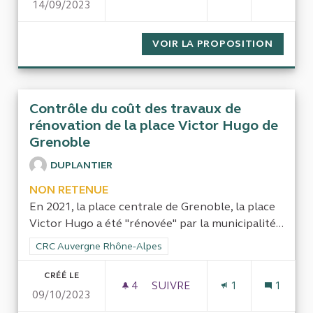
14/09/2023
GESTION DE LA MASSE SALAR
VOIR LA PROPOSITION
GESTIO
Contrôle du coût des travaux de
rénovation de la place Victor Hugo de
Grenoble
DUPLANTIER
NON RETENUE
En 2021, la place centrale de Grenoble, la place
Victor Hugo a été "rénovée" par la municipalité...
Filtrer les résultats de la catégorie : CRC Auvergne Rhône-Al
CRC Auvergne Rhône-Alpes
CRÉÉ LE
4
4 ABONNÉS
SUIVRE
1
1
09/10/2023
CONTRÔLE DU COÛT DES TRA