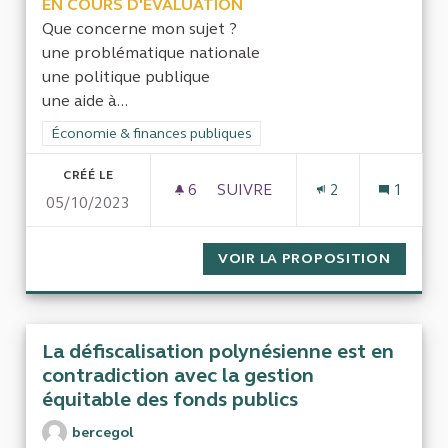
EN COURS D'ÉVALUATION
Que concerne mon sujet ?
une problématique nationale
une politique publique
une aide à...
Filtrer les résultats de la catégorie : Économie & finances pub
Économie & finances publiques
CRÉÉ LE
6
6 ABONNÉS
SUIVRE
2
1
05/10/2023
CONTRÔLE DE LA BONNE UTILI
VOIR LA PROPOSITION
CONTRÔ
La défiscalisation polynésienne est en
contradiction avec la gestion
équitable des fonds publics
bercegol