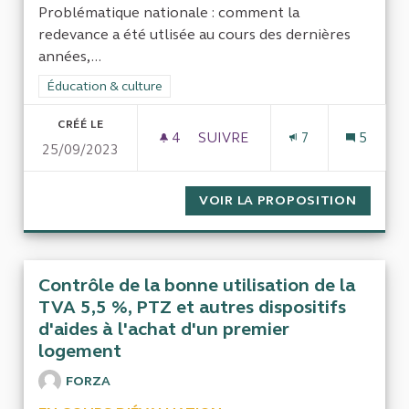
Problématique nationale : comment la
redevance a été utlisée au cours des dernières
années,...
Filtrer les résultats de la catégorie : Éducation & culture
Éducation & culture
CRÉÉ LE
4
4 ABONNÉS
SUIVRE
7
5
25/09/2023
LA GESTION DU SERVICE PUBL
VOIR LA PROPOSITION
LA GES
Contrôle de la bonne utilisation de la
TVA 5,5 %, PTZ et autres dispositifs
d'aides à l'achat d'un premier
logement
FORZA