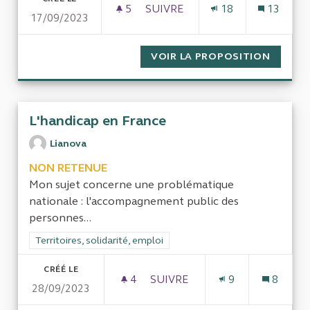
5
5 ABONNÉS
SUIVRE
18
13
17/09/2023
LE RECRUTEMENT DES AGENTS 
VOIR LA PROPOSITION
LE REC
L'handicap en France
Lianova
NON RETENUE
Mon sujet concerne une problématique
nationale : l'accompagnement public des
personnes...
Filtrer les résultats de la catégorie : Territoires, solidarité, em
Territoires, solidarité, emploi
CRÉÉ LE
4
4 ABONNÉS
SUIVRE
9
8
28/09/2023
L'HANDICAP EN FRANCE