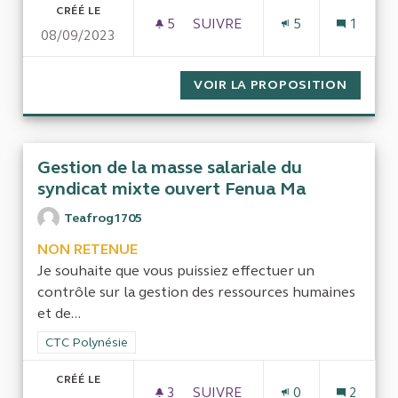
CRÉÉ LE
5
5 ABONNÉS
SUIVRE
5
1
08/09/2023
EVALUER LE TAUX D'UTILISA
VOIR LA PROPOSITION
EVALUE
Gestion de la masse salariale du
syndicat mixte ouvert Fenua Ma
Teafrog1705
NON RETENUE
Je souhaite que vous puissiez effectuer un
contrôle sur la gestion des ressources humaines
et de...
Filtrer les résultats de la catégorie : CTC Polynésie
CTC Polynésie
CRÉÉ LE
3
3 ABONNÉS
SUIVRE
0
2