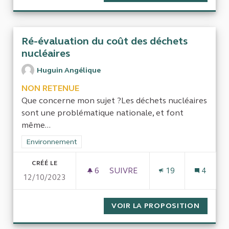
Ré-évaluation du coût des déchets
nucléaires
Huguin Angélique
NON RETENUE
Que concerne mon sujet ?Les déchets nucléaires
sont une problématique nationale, et font
même...
Filtrer les résultats de la catégorie : Environnement
Environnement
CRÉÉ LE
6
6 ABONNÉS
SUIVRE
19
4
12/10/2023
RÉ-ÉVALUATION DU COÛT DES
VOIR LA PROPOSITION
RÉ-ÉVA