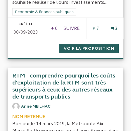
souhaite réaliser de l'ours investissements...
Filtrer les résultats de la catégorie : Économie & finances pub
Économie & finances publiques
CRÉÉ LE
6
6 ABONNÉS
SUIVRE
7
3
08/09/2023
MARCHÉS GLOBAUX - ÉVALUA
VOIR LA PROPOSITION
MARCHÉ
RTM - comprendre pourquoi les coûts
d'exploitation de la RTM sont très
supérieurs à ceux des autres réseaux
de transports publics
Anne MEILHAC
NON RETENUE
Bonjour,le 14 mars 2019, la Métropole Aix-
Marseille-Provence présentait aux citoyens, dans