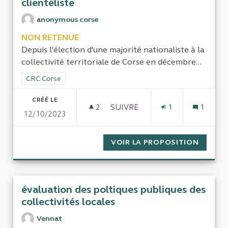
clientéliste
anonymous corse
NON RETENUE
Depuis l'élection d'une majorité nationaliste à la
collectivité territoriale de Corse en décembre...
Filtrer les résultats de la catégorie : CRC Corse
CRC Corse
CRÉÉ LE
2
2 ABONNÉS
SUIVRE
1
1
12/10/2023
DU MÉSUSAGE PAR LA COLLEC
VOIR LA PROPOSITION
DU MÉS
évaluation des poltiques publiques des
collectivités locales
Vennat