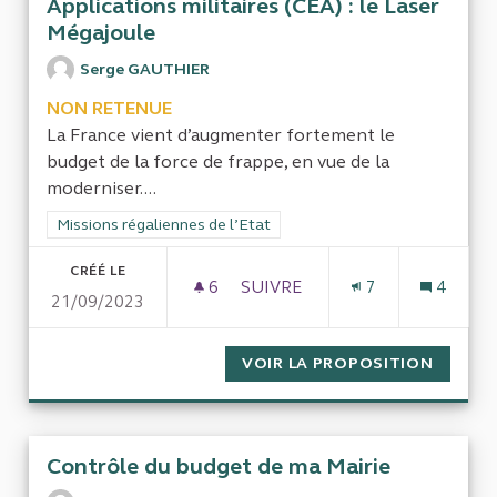
Applications militaires (CEA) : le Laser
Mégajoule
Serge GAUTHIER
NON RETENUE
La France vient d’augmenter fortement le
budget de la force de frappe, en vue de la
moderniser....
Filtrer les résultats de la catégorie : Missions régaliennes de l
Missions régaliennes de l’Etat
CRÉÉ LE
6
6 ABONNÉS
SUIVRE
7
4
21/09/2023
FONCTIONNEMENT DE LA DIREC
VOIR LA PROPOSITION
FONCTI
Contrôle du budget de ma Mairie