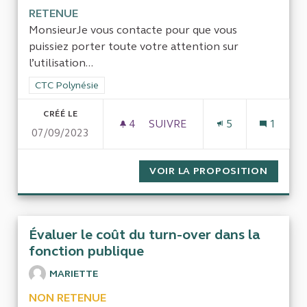
RETENUE
MonsieurJe vous contacte pour que vous
puissiez porter toute votre attention sur
l’utilisation...
Filtrer les résultats de la catégorie : CTC Polynésie
CTC Polynésie
CRÉÉ LE
4
4 ABONNÉS
SUIVRE
5
1
07/09/2023
LA DÉFISCALISATION POLYNÉ
VOIR LA PROPOSITION
LA DÉF
Évaluer le coût du turn-over dans la
fonction publique
MARIETTE
NON RETENUE