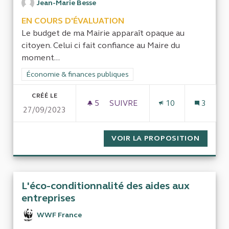
Jean-Marie Besse
EN COURS D'ÉVALUATION
Le budget de ma Mairie apparaît opaque au
citoyen. Celui ci fait confiance au Maire du
moment...
Filtrer les résultats de la catégorie : Économie & finances pub
Économie & finances publiques
CRÉÉ LE
5
5 ABONNÉS
SUIVRE
10
3
27/09/2023
CONTRÔLE DU BUDGET DE MA
VOIR LA PROPOSITION
CONTRÔ
L'éco-conditionnalité des aides aux
entreprises
WWF France