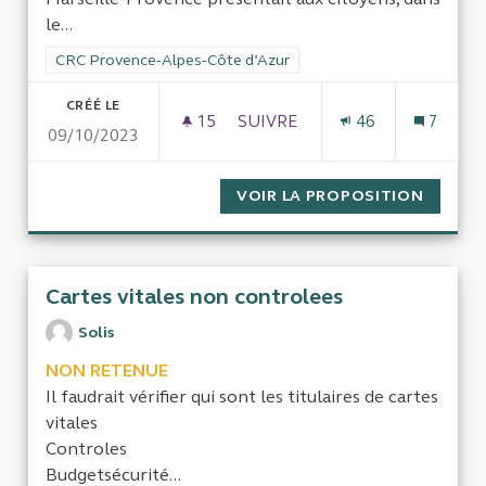
le...
Filtrer les résultats de la catégorie : CRC Provence-Alpes-Côt
CRC Provence-Alpes-Côte d’Azur
CRÉÉ LE
15
15 ABONNÉS
SUIVRE
46
7
09/10/2023
RTM - COMPRENDRE POURQUOI
VOIR LA PROPOSITION
RTM - 
Cartes vitales non controlees
Solis
NON RETENUE
Il faudrait vérifier qui sont les titulaires de cartes
vitales
Controles
Budgetsécurité...