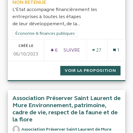
NON RETENUE
L'Etat accompagne financièrement les
entreprises à toutes les étapes
de leur développement, de la...
Filtrer les résultats de la catégorie : Économie & finances pub
Économie & finances publiques
CRÉÉ LE
6
6 ABONNÉS
SUIVRE
27
1
06/10/2023
L'ÉCO-CONDITIONNALITÉ DES
VOIR LA PROPOSITION
L'ÉCO-
Association Préserver Saint Laurent de
Mure Environnement, patrimoine,
cadre de vie, respect de la faune et de
la flore
Association Préserver Saint Laurent de Mure