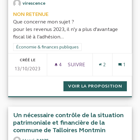
virescence
NON RETENUE
Que concerne mon sujet ?
pour les revenus 2023, il n'y a plus d'avantage
fiscal lié à l'adhésion...
Filtrer les résultats de la catégorie : Économie & finances pub
Économie & finances publiques
CRÉÉ LE
4
4 ABONNÉS
SUIVRE
2
1
13/10/2023
IMPACT DE LA FIN DES ASSO
VOIR LA PROPOSITION
IMPACT
Un nécessaire contrôle de la situation
patrimoniale et financière de la
commune de Talloires Montmin