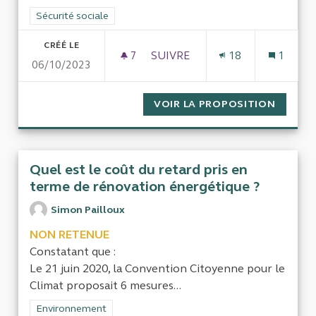
Filtrer les résultats de la catégorie : Sécurité sociale
Sécurité sociale
CRÉÉ LE
7
7 ABONNÉS
SUIVRE
18
1
06/10/2023
CARTES VITALES NON CONTR
VOIR LA PROPOSITION
CARTES
Quel est le coût du retard pris en
terme de rénovation énergétique ?
Simon Pailloux
NON RETENUE
Constatant que :
Le 21 juin 2020, la Convention Citoyenne pour le
Climat proposait 6 mesures...
Filtrer les résultats de la catégorie : Environnement
Environnement