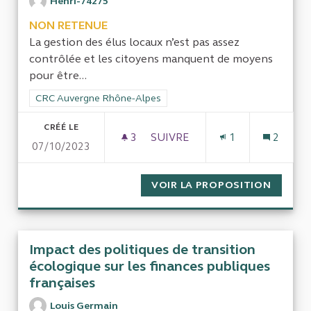
Henri-74275
NON RETENUE
La gestion des élus locaux n’est pas assez
contrôlée et les citoyens manquent de moyens
pour être...
Filtrer les résultats de la catégorie : CRC Auvergne Rhône-Al
CRC Auvergne Rhône-Alpes
CRÉÉ LE
3
3 ABONNÉS
SUIVRE
1
2
07/10/2023
UN NÉCESSAIRE CONTRÔLE D
VOIR LA PROPOSITION
UN NÉC
Impact des politiques de transition
écologique sur les finances publiques
françaises
Louis Germain