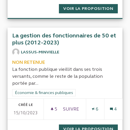
VOIR LA PROPOSITION
CONTRÔ
La gestion des fonctionnaires de 50 et
plus (2012-2023)
LASSUS-MINVIELLE
NON RETENUE
La fonction publique vieillit dans ses trois
versants, comme le reste de la population
portée par...
Filtrer les résultats de la catégorie : Économie & finances pub
Économie & finances publiques
CRÉÉ LE
5
5 ABONNÉS
SUIVRE
6
4
15/10/2023
LA GESTION DES FONCTIONNAI
VOIR LA PROPOSITION
LA GES