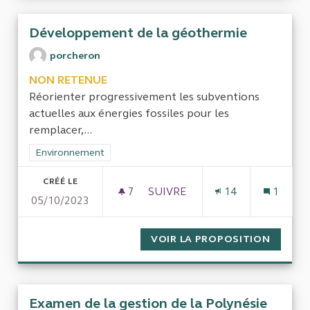
Développement de la géothermie
porcheron
NON RETENUE
Réorienter progressivement les subventions
actuelles aux énergies fossiles pour les
remplacer,...
Filtrer les résultats de la catégorie : Environnement
Environnement
CRÉÉ LE
7
7 ABONNÉS
SUIVRE
14
1
05/10/2023
DÉVELOPPEMENT DE LA GÉOT
VOIR LA PROPOSITION
DÉVELO
Examen de la gestion de la Polynésie