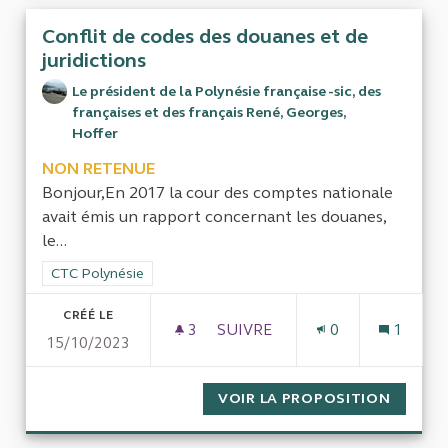
Conflit de codes des douanes et de
juridictions
Le président de la Polynésie française -sic, des
françaises et des français René, Georges,
Hoffer
NON RETENUE
Bonjour,En 2017 la cour des comptes nationale
avait émis un rapport concernant les douanes,
le...
Filtrer les résultats de la catégorie : CTC Polynésie
CTC Polynésie
CRÉÉ LE
3
3 ABONNÉS
SUIVRE
0
1
15/10/2023
CONFLIT DE CODES DES DOUA
VOIR LA PROPOSITION
CONFLI