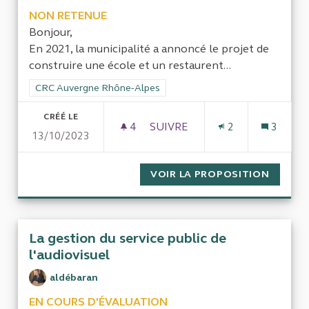
NON RETENUE
Bonjour,
En 2021, la municipalité a annoncé le projet de
construire une école et un restaurent...
Filtrer les résultats de la catégorie : CRC Auvergne Rhône-Al
CRC Auvergne Rhône-Alpes
CRÉÉ LE
4
4 ABONNÉS
SUIVRE
2
3
13/10/2023
ASSOCIATION PRÉSERVER SAI
VOIR LA PROPOSITION
ASSOCI
La gestion du service public de
l'audiovisuel
aldébaran
EN COURS D'ÉVALUATION