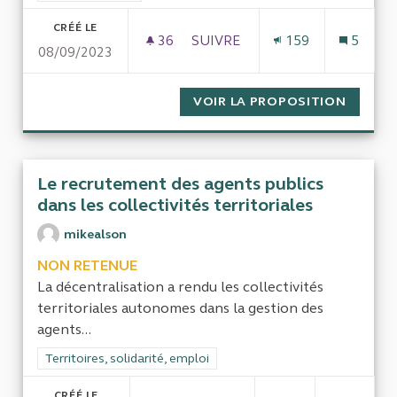
CRÉÉ LE
36
36 ABONNÉS
SUIVRE
159
5
08/09/2023
QUEL EST LE COÛT DU RETAR
VOIR LA PROPOSITION
QUEL E
Le recrutement des agents publics
dans les collectivités territoriales
mikealson
NON RETENUE
La décentralisation a rendu les collectivités
territoriales autonomes dans la gestion des
agents...
Filtrer les résultats de la catégorie : Territoires, solidarité, em
Territoires, solidarité, emploi
CRÉÉ LE