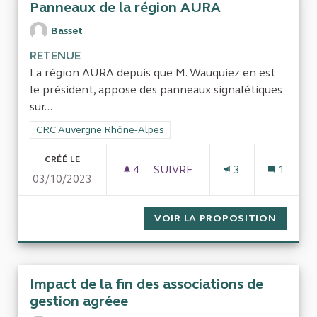
Panneaux de la région AURA
Basset
RETENUE
La région AURA depuis que M. Wauquiez en est
le président, appose des panneaux signalétiques
sur...
Filtrer les résultats de la catégorie : CRC Auvergne Rhône-Al
CRC Auvergne Rhône-Alpes
CRÉÉ LE
4
4 ABONNÉS
SUIVRE
3
1
03/10/2023
PANNEAUX DE LA RÉGION AU
VOIR LA PROPOSITION
PANNEA
Impact de la fin des associations de
gestion agréee