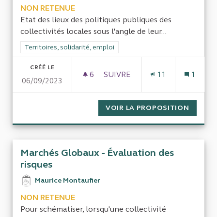
NON RETENUE
Etat des lieux des politiques publiques des
collectivités locales sous l'angle de leur...
Filtrer les résultats de la catégorie : Territoires, solidarité, em
Territoires, solidarité, emploi
CRÉÉ LE
6
6 ABONNÉS
SUIVRE
11
1
06/09/2023
ÉVALUATION DES POLTIQUES 
VOIR LA PROPOSITION
ÉVALUA
Marchés Globaux - Évaluation des
risques
Maurice Montaufier
NON RETENUE
Pour schématiser, lorsqu'une collectivité