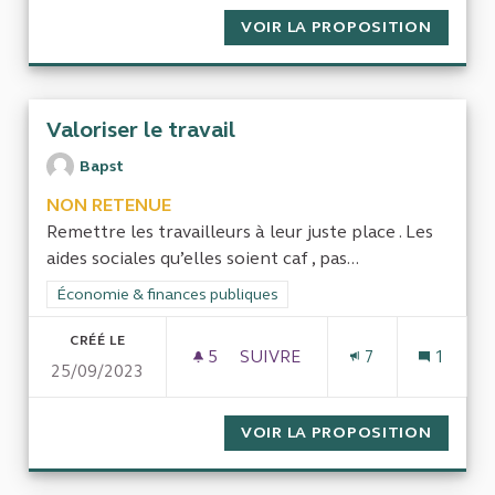
VOIR LA PROPOSITION
L'HAND
Valoriser le travail
Bapst
NON RETENUE
Remettre les travailleurs à leur juste place . Les
aides sociales qu’elles soient caf , pas...
Filtrer les résultats de la catégorie : Économie & finances pub
Économie & finances publiques
CRÉÉ LE
5
5 ABONNÉS
SUIVRE
7
1
25/09/2023
VALORISER LE TRAVAIL
VOIR LA PROPOSITION
VALORI