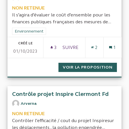
NON RETENUE
Il s’agira d’évaluer le coût d’ensemble pour les
finances publiques françaises des mesures de...
Filtrer les résultats de la catégorie : Environnement
Environnement
CRÉÉ LE
3
3 ABONNÉS
SUIVRE
2
1
01/10/2023
IMPACT DES POLITIQUES DE 
VOIR LA PROPOSITION
IMPACT
Contrôle projet Inspire Clermont Fd
Arverna
NON RETENUE
Contrôler l'efficacité / cout du projet Inspiresur
les déplacements , la pollution engendrée...