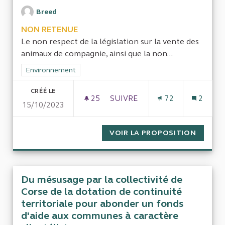
Breed
NON RETENUE
Le non respect de la législation sur la vente des
animaux de compagnie, ainsi que la non...
Filtrer les résultats de la catégorie : Environnement
Environnement
CRÉÉ LE
25
25 ABONNÉS
SUIVRE
72
2
15/10/2023
MANQUE DE CONTRÔLE DE LA 
VOIR LA PROPOSITION
MANQUE
Du mésusage par la collectivité de
Corse de la dotation de continuité
territoriale pour abonder un fonds
d'aide aux communes à caractère