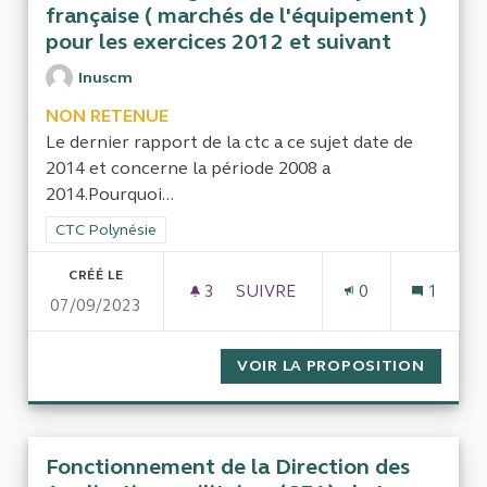
française ( marchés de l'équipement )
pour les exercices 2012 et suivant
Inuscm
NON RETENUE
Le dernier rapport de la ctc a ce sujet date de
2014 et concerne la période 2008 a
2014.Pourquoi...
Filtrer les résultats de la catégorie : CTC Polynésie
CTC Polynésie
CRÉÉ LE
3
3 ABONNÉS
SUIVRE
0
1
07/09/2023
EXAMEN DE LA GESTION DE LA
VOIR LA PROPOSITION
EXAMEN
Fonctionnement de la Direction des