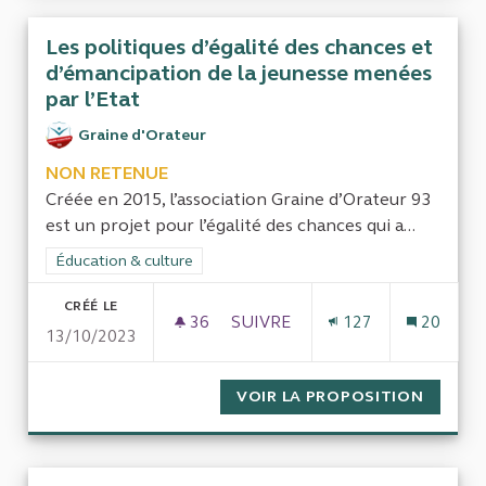
Les politiques d’égalité des chances et
d’émancipation de la jeunesse menées
par l’Etat
Graine d'Orateur
NON RETENUE
Créée en 2015, l’association Graine d’Orateur 93
est un projet pour l’égalité des chances qui a...
Filtrer les résultats de la catégorie : Éducation & culture
Éducation & culture
CRÉÉ LE
36
36 ABONNÉS
SUIVRE
127
20
13/10/2023
LES POLITIQUES D’ÉGALITÉ DE
VOIR LA PROPOSITION
LES PO