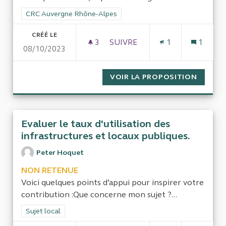
Filtrer les résultats de la catégorie : CRC Auvergne Rhône-Al
CRC Auvergne Rhône-Alpes
CRÉÉ LE
3
3 ABONNÉS
SUIVRE
1
1
08/10/2023
CONTRÔLE PROJET INSPIRE 
VOIR LA PROPOSITION
CONTRÔ
Evaluer le taux d'utilisation des
infrastructures et locaux publiques.
Peter Hoquet
NON RETENUE
Voici quelques points d’appui pour inspirer votre
contribution :Que concerne mon sujet ?...
Filtrer les résultats de la catégorie : Sujet local
Sujet local