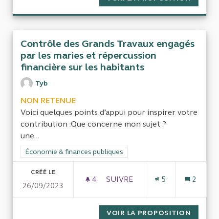
Contrôle des Grands Travaux engagés
par les maries et répercussion
financière sur les habitants
Tyb
NON RETENUE
Voici quelques points d’appui pour inspirer votre
contribution :Que concerne mon sujet ?
une...
Filtrer les résultats de la catégorie : Économie & finances pub
Économie & finances publiques
CRÉÉ LE
4
4 ABONNÉS
SUIVRE
5
2
26/09/2023
CONTRÔLE DES GRANDS TRAVA
VOIR LA PROPOSITION
CONTRÔ