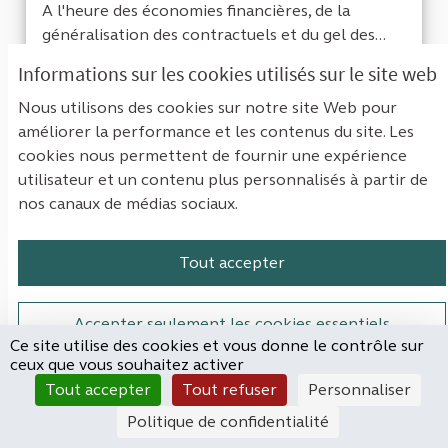
A l'heure des économies financières, de la
généralisation des contractuels et du gel des...
Filtrer les résultats de la catégorie : Économie & finances pub
Économie & finances publiques
Informations sur les cookies utilisés sur le site web
Nous utilisons des cookies sur notre site Web pour
CRÉÉ LE
9
9 ABONNÉS
SUIVRE
18
3
améliorer la performance et les contenus du site. Les
18/09/2023
ÉVALUER LE COÛT DU TURN-
cookies nous permettent de fournir une expérience
utilisateur et un contenu plus personnalisés à partir de
VOIR LA PROPOSITION
ÉVALUE
nos canaux de médias sociaux.
Tout accepter
Les comptes de l'institut Louis
Malardé pendant l'épidémie de COVID
Accepter seulement les cookies essentiels
19
Ce site utilise des cookies et vous donne le contrôle sur
ceux que vous souhaitez activer
ANTONIN
Paramètres
Tout accepter
Tout refuser
Personnaliser
NON RETENUE
Politique de confidentialité
L'Institut Louis Malardé, établissement public de