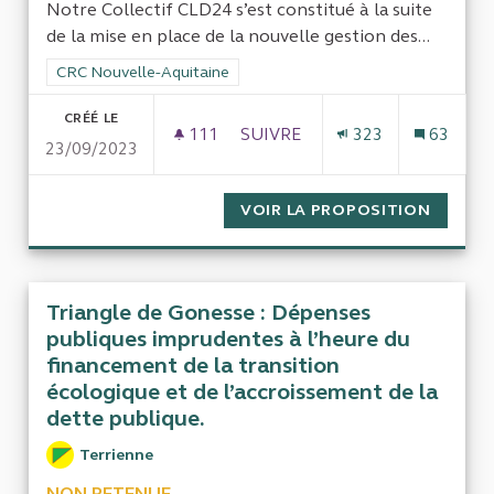
Notre Collectif CLD24 s’est constitué à la suite
de la mise en place de la nouvelle gestion des...
Filtrer les résultats de la catégorie : CRC Nouvelle-Aquitaine
CRC Nouvelle-Aquitaine
CRÉÉ LE
111
111 ABONNÉS
SUIVRE
323
63
23/09/2023
CONTRÔLER LE FINANCEMENT 
VOIR LA PROPOSITION
CONTRÔ
Triangle de Gonesse : Dépenses
publiques imprudentes à l’heure du
financement de la transition
écologique et de l’accroissement de la
dette publique.
Terrienne
NON RETENUE