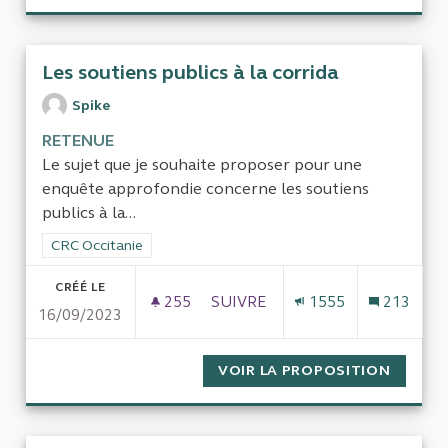
Les soutiens publics à la corrida
Spike
RETENUE
Le sujet que je souhaite proposer pour une
enquête approfondie concerne les soutiens
publics à la...
Filtrer les résultats de la catégorie : CRC Occitanie
CRC Occitanie
CRÉÉ LE
255
255 ABONNÉS
SUIVRE
1555
213
16/09/2023
LES SOUTIENS PUBLICS À LA C
VOIR LA PROPOSITION
LES SO