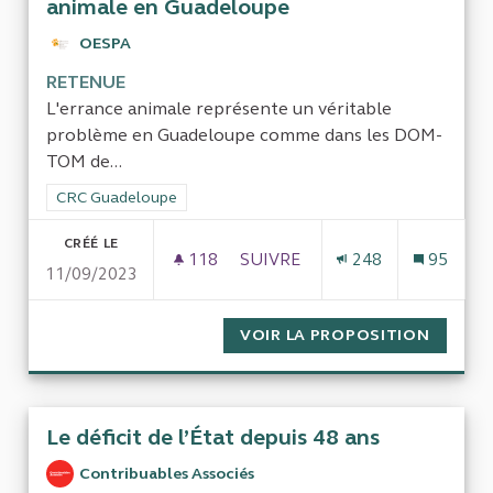
animale en Guadeloupe
OESPA
RETENUE
L'errance animale représente un véritable
problème en Guadeloupe comme dans les DOM-
TOM de...
Filtrer les résultats de la catégorie : CRC Guadeloupe
CRC Guadeloupe
CRÉÉ LE
118
118 ABONNÉS
SUIVRE
248
95
11/09/2023
ETUDE SUR LA GESTION DE L
VOIR LA PROPOSITION
ETUDE 
Le déficit de l’État depuis 48 ans
Contribuables Associés