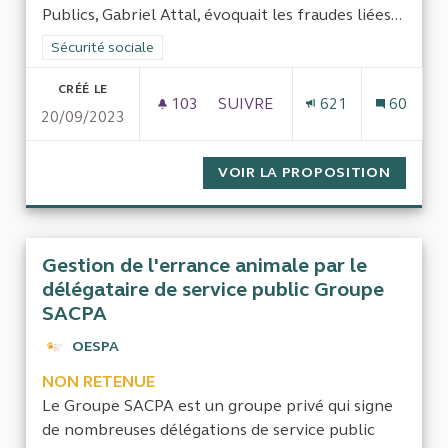
Publics, Gabriel Attal, évoquait les fraudes liées...
Filtrer les résultats de la catégorie : Sécurité sociale
Sécurité sociale
CRÉÉ LE
103
103 ABONNÉS
SUIVRE
621
60
20/09/2023
LES FRAUDES AUX RETRAITES 
VOIR LA PROPOSITION
LES FR
Gestion de l'errance animale par le
délégataire de service public Groupe
SACPA
OESPA
NON RETENUE
Le Groupe SACPA est un groupe privé qui signe
de nombreuses délégations de service public