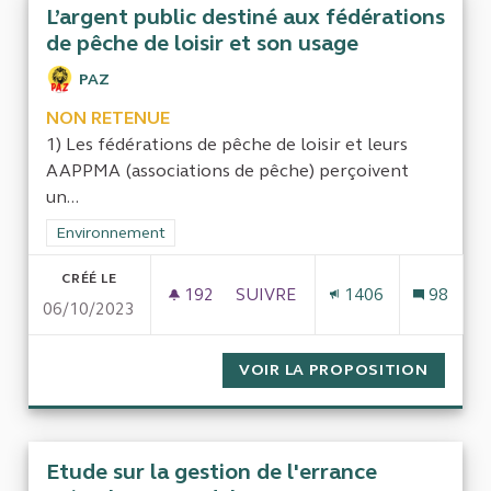
L’argent public destiné aux fédérations
de pêche de loisir et son usage
PAZ
NON RETENUE
1) Les fédérations de pêche de loisir et leurs
AAPPMA (associations de pêche) perçoivent
un...
Filtrer les résultats de la catégorie : Environnement
Environnement
CRÉÉ LE
192
192 ABONNÉS
SUIVRE
1406
98
06/10/2023
L’ARGENT PUBLIC DESTINÉ AUX
VOIR LA PROPOSITION
L’ARGE
Etude sur la gestion de l'errance