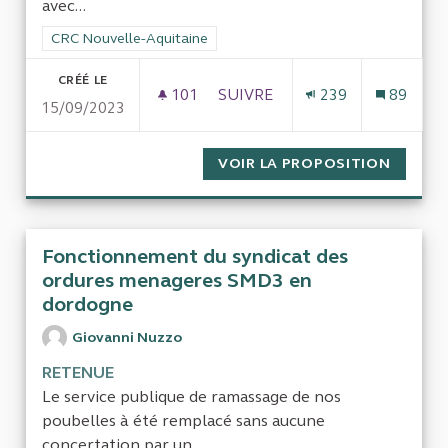
avec...
Filtrer les résultats de la catégorie : CRC Nouvelle-Aquitaine
CRC Nouvelle-Aquitaine
CRÉÉ LE
101
101 ABONNÉS
SUIVRE
239
89
15/09/2023
GESTION DE L'ERRANCE ANIMA
VOIR LA PROPOSITION
GESTIO
Fonctionnement du syndicat des
ordures menageres SMD3 en
dordogne
Giovanni Nuzzo
RETENUE
Le service publique de ramassage de nos
poubelles à été remplacé sans aucune
concertation par un...