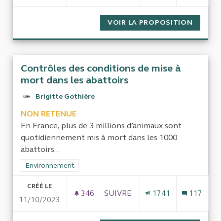
VOIR LA PROPOSITION
CONTRÔ
Contrôles des conditions de mise à
mort dans les abattoirs
Brigitte Gothière
NON RETENUE
En France, plus de 3 millions d’animaux sont
quotidiennement mis à mort dans les 1000
abattoirs...
Filtrer les résultats de la catégorie : Environnement
Environnement
CRÉÉ LE
346
346 ABONNÉS
SUIVRE
1741
117
11/10/2023
CONTRÔLES DES CONDITIONS D