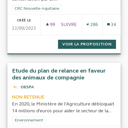
Filtrer les résultats de la catégorie : CRC Nouvelle-Aquitaine
CRC Nouvelle-Aquitaine
CRÉÉ LE
99
99 ABONNÉS
SUIVRE
286
34
22/09/2023
VOIR LA PROPOSITION
FONCT
Etude du plan de relance en faveur
des animaux de compagnie
OESPA
NON RETENUE
En 2020, le Ministère de l'Agriculture débloquait
14 millions d'euros pour aider le secteur de la...
Filtrer les résultats de la catégorie : Environnement
Environnement