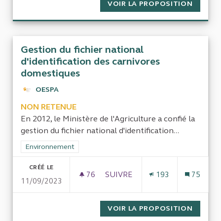
VOIR LA PROPOSITION
LA GEST
Gestion du fichier national
d'identification des carnivores
domestiques
OESPA
NON RETENUE
En 2012, le Ministère de l'Agriculture a confié la
gestion du fichier national d'identification...
Filtrer les résultats de la catégorie : Environnement
Environnement
CRÉÉ LE
76
76 ABONNÉS
SUIVRE
193
75
11/09/2023
GESTION DU FICHIER NATIONA
VOIR LA PROPOSITION
GESTIO