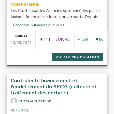
NON RETENUE
Les Contribuables Associés sont excédés par le
laxisme financier de leurs gouvernants. Depuis...
Filtrer les résultats de la catégorie : Économie & finances pub
Économie & finances publiques
CRÉÉ LE
111
111 ABONNÉS
SUIVRE
554
86
20/09/2023
LE DÉFICIT DE L’ÉTAT DEPUIS 4
VOIR LA PROPOSITION
LE DÉFI
Contrôler le financement et
l’endettement du SMD3 (collecte et
traitement des déchets)
CLD24-ACLD24PSP
RETENUE