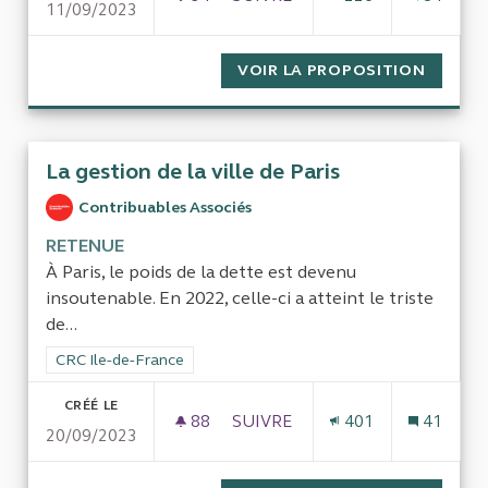
11/09/2023
GESTION DE L'ERRANCE ANIMA
VOIR LA PROPOSITION
GESTIO
La gestion de la ville de Paris
Contribuables Associés
RETENUE
À Paris, le poids de la dette est devenu
insoutenable. En 2022, celle-ci a atteint le triste
de...
Filtrer les résultats de la catégorie : CRC Ile-de-France
CRC Ile-de-France
CRÉÉ LE
88
88 ABONNÉS
SUIVRE
401
41
20/09/2023
LA GESTION DE LA VILLE DE PA