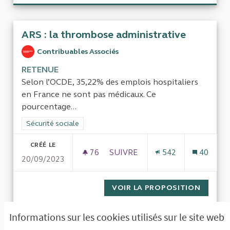
ARS : la thrombose administrative
Contribuables Associés
RETENUE
Selon l’OCDE, 35,22% des emplois hospitaliers
en France ne sont pas médicaux. Ce
pourcentage...
Filtrer les résultats de la catégorie : Sécurité sociale
Sécurité sociale
CRÉÉ LE
76
76 ABONNÉS
SUIVRE
542
40
20/09/2023
ARS : LA THROMBOSE ADMINIS
VOIR LA PROPOSITION
ARS : 
Informations sur les cookies utilisés sur le site web
1
Suivant ›
Dernière »