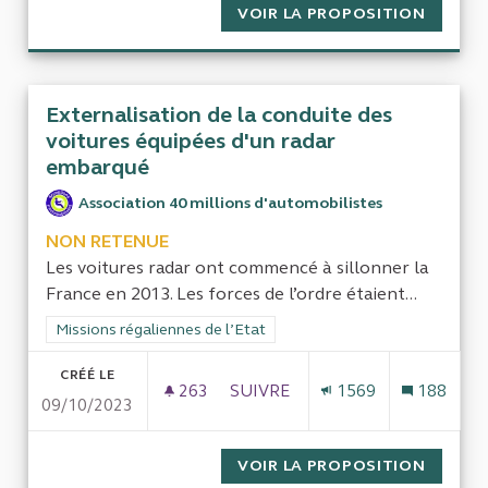
VOIR LA PROPOSITION
CONTRÔ
Externalisation de la conduite des
voitures équipées d'un radar
embarqué
Association 40 millions d'automobilistes
NON RETENUE
Les voitures radar ont commencé à sillonner la
France en 2013. Les forces de l’ordre étaient...
Filtrer les résultats de la catégorie : Missions régaliennes de l
Missions régaliennes de l’Etat
CRÉÉ LE
263
263 ABONNÉS
SUIVRE
1569
188
09/10/2023
EXTERNALISATION DE LA COND
VOIR LA PROPOSITION
EXTERN