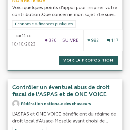
NON RETENUE
Voici quelques points d’appui pour inspirer votre
contribution :Que concerne mon sujet ?Le suivi...
Filtrer les résultats de la catégorie : Économie & finances pub
Économie & finances publiques
CRÉÉ LE
376
376 ABONNÉS
SUIVRE
982
117
10/10/2023
SUIVI DES FINANCEMENTS DE L’
VOIR LA PROPOSITION
SUIVI 
Contrôler un éventuel abus de droit
fiscal de l'ASPAS et de ONE VOICE
Fédération nationale des chasseurs
L’ASPAS et ONE VOICE bénéficient du régime de
droit local d’Alsace-Moselle ayant choisi de...