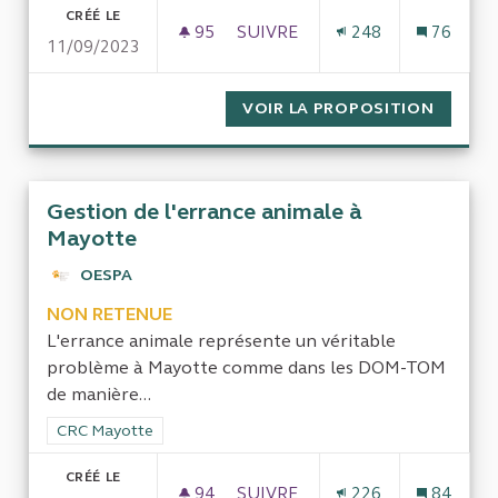
CRÉÉ LE
95
95 ABONNÉS
SUIVRE
248
76
11/09/2023
ETUDE DU PLAN DE RELANCE 
VOIR LA PROPOSITION
ETUDE 
Gestion de l'errance animale à
Mayotte
OESPA
NON RETENUE
L'errance animale représente un véritable
problème à Mayotte comme dans les DOM-TOM
de manière...
Filtrer les résultats de la catégorie : CRC Mayotte
CRC Mayotte
CRÉÉ LE
94
94 ABONNÉS
SUIVRE
226
84