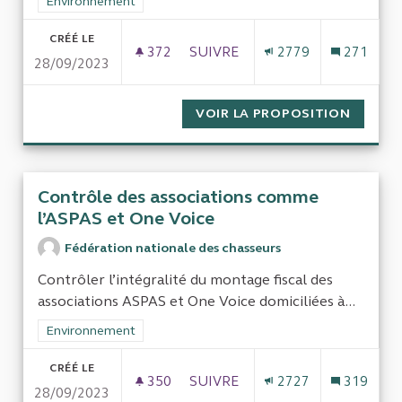
Filtrer les résultats de la catégorie : Environnement
Environnement
CRÉÉ LE
372
372 ABONNÉS
SUIVRE
2779
271
28/09/2023
CONTRÔLER UN ÉVENTUEL ABUS 
VOIR LA PROPOSITION
CONTRÔ
Contrôle des associations comme
l’ASPAS et One Voice
Fédération nationale des chasseurs
Contrôler l’intégralité du montage fiscal des
associations ASPAS et One Voice domiciliées à...
Filtrer les résultats de la catégorie : Environnement
Environnement
CRÉÉ LE
350
350 ABONNÉS
SUIVRE
2727
319
28/09/2023
CONTRÔLE DES ASSOCIATIONS 