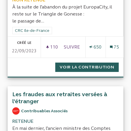
À la suite de l’abandon du projet EuropaCity, il
reste sur le Triangle de Gonesse :
le passage de...
Filtrer les résultats de la catégorie : CRC Ile-de-France
CRC Ile-de-France
CRÉÉ LE
110
110 ABONNÉS
SUIVRE
650
75
22/09/2023
TRIANGLE DE GONESSE : DÉPE
VOIR LA CONTRIBUTION
TRIANG
Les fraudes aux retraites versées à
l’étranger
Contribuables Associés
RETENUE
En mai dernier, l’ancien ministre des Comptes