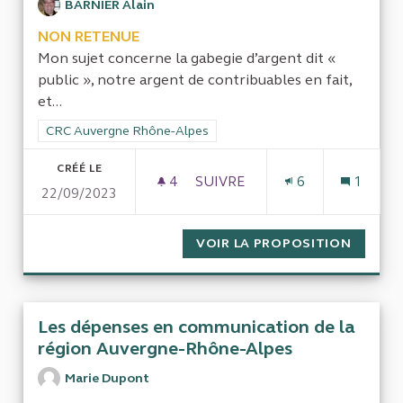
BARNIER Alain
NON RETENUE
Mon sujet concerne la gabegie d’argent dit «
public », notre argent de contribuables en fait,
et...
Filtrer les résultats de la catégorie : CRC Auvergne Rhône-Al
CRC Auvergne Rhône-Alpes
CRÉÉ LE
4
4 ABONNÉS
SUIVRE
6
1
22/09/2023
VOIR LA PROPOSITION
GESTIO
Les dépenses en communication de la
région Auvergne-Rhône-Alpes
Marie Dupont