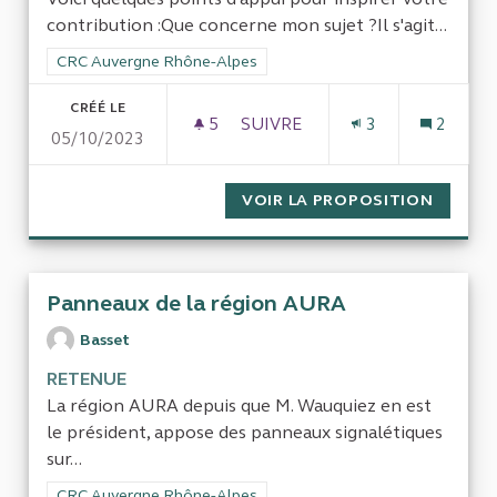
contribution :Que concerne mon sujet ?Il s'agit...
Filtrer les résultats de la catégorie : CRC Auvergne Rhône-Al
CRC Auvergne Rhône-Alpes
CRÉÉ LE
5
5 ABONNÉS
SUIVRE
3
2
05/10/2023
LA DÉRIVE DU SYSTÈME DE SO
VOIR LA PROPOSITION
LA DÉR
Panneaux de la région AURA
Basset
RETENUE
La région AURA depuis que M. Wauquiez en est
le président, appose des panneaux signalétiques
sur...
Filtrer les résultats de la catégorie : CRC Auvergne Rhône-Al
CRC Auvergne Rhône-Alpes