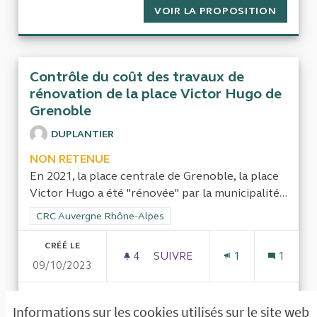
VOIR LA PROPOSITION
COÛT D
Contrôle du coût des travaux de
rénovation de la place Victor Hugo de
Grenoble
DUPLANTIER
NON RETENUE
En 2021, la place centrale de Grenoble, la place
Victor Hugo a été "rénovée" par la municipalité...
Filtrer les résultats de la catégorie : CRC Auvergne Rhône-Al
CRC Auvergne Rhône-Alpes
CRÉÉ LE
4
4 ABONNÉS
SUIVRE
1
1
09/10/2023
CONTRÔLE DU COÛT DES TRA
VOIR LA PROPOSITION
CONTRÔ
Informations sur les cookies utilisés sur le site web