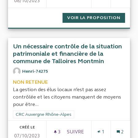
08/10/2023
CONTRÔLE PROJET INSPIRE 
VOIR LA PROPOSITION
CONTRÔ
Un nécessaire contrôle de la situation
patrimoniale et financière de la
commune de Talloires Montmin
Henri-74275
NON RETENUE
La gestion des élus locaux n’est pas assez
contrôlée et les citoyens manquent de moyens
pour être...
Filtrer les résultats de la catégorie : CRC Auvergne Rhône-Al
CRC Auvergne Rhône-Alpes
CRÉÉ LE
3
3 ABONNÉS
SUIVRE
1
2
07/10/2023
UN NÉCESSAIRE CONTRÔLE D