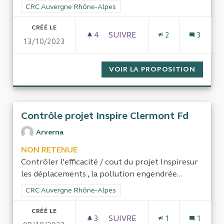
Filtrer les résultats de la catégorie : CRC Auvergne Rhône-Al
CRC Auvergne Rhône-Alpes
CRÉÉ LE
4
4 ABONNÉS
SUIVRE
2
3
13/10/2023
ASSOCIATION PRÉSERVER SAI
VOIR LA PROPOSITION
ASSOCI
Contrôle projet Inspire Clermont Fd
Arverna
NON RETENUE
Contrôler l'efficacité / cout du projet Inspiresur
les déplacements , la pollution engendrée...
Filtrer les résultats de la catégorie : CRC Auvergne Rhône-Al
CRC Auvergne Rhône-Alpes
CRÉÉ LE
3
3 ABONNÉS
SUIVRE
1
1