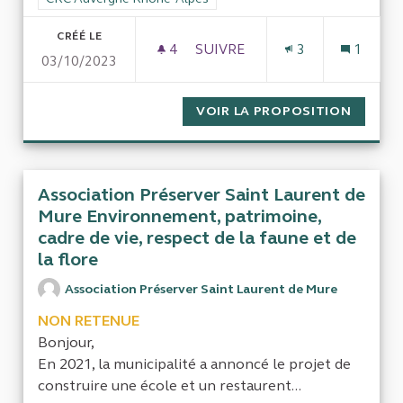
CRÉÉ LE
4
4 ABONNÉS
SUIVRE
3
1
03/10/2023
PANNEAUX DE LA RÉGION AU
VOIR LA PROPOSITION
PANNEA
Association Préserver Saint Laurent de
Mure Environnement, patrimoine,
cadre de vie, respect de la faune et de
la flore
Association Préserver Saint Laurent de Mure
NON RETENUE
Bonjour,
En 2021, la municipalité a annoncé le projet de
construire une école et un restaurent...