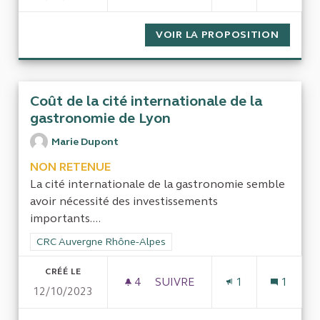
VOIR LA PROPOSITION
UN NÉC
Coût de la cité internationale de la
gastronomie de Lyon
Marie Dupont
NON RETENUE
La cité internationale de la gastronomie semble
avoir nécessité des investissements
importants....
Filtrer les résultats de la catégorie : CRC Auvergne Rhône-Al
CRC Auvergne Rhône-Alpes
CRÉÉ LE
4
4 ABONNÉS
SUIVRE
1
1
12/10/2023
COÛT DE LA CITÉ INTERNATI