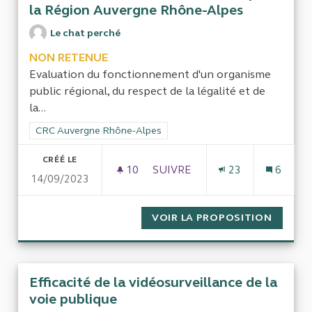
la Région Auvergne Rhône-Alpes
Le chat perché
NON RETENUE
Evaluation du fonctionnement d'un organisme
public régional, du respect de la légalité et de
la...
Filtrer les résultats de la catégorie : CRC Auvergne Rhône-Al
CRC Auvergne Rhône-Alpes
CRÉÉ LE
10
10 ABONNÉS
SUIVRE
23
6
14/09/2023
RETRAIT [ARBITRAIRE?] DE 
VOIR LA PROPOSITION
RETRAI
Efficacité de la vidéosurveillance de la
voie publique