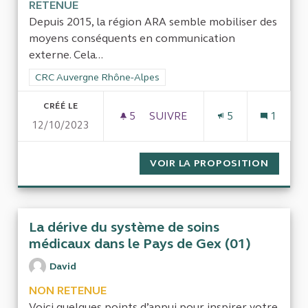
RETENUE
Depuis 2015, la région ARA semble mobiliser des
moyens conséquents en communication
externe. Cela...
Filtrer les résultats de la catégorie : CRC Auvergne Rhône-Al
CRC Auvergne Rhône-Alpes
CRÉÉ LE
5
5 ABONNÉS
SUIVRE
5
1
12/10/2023
LES DÉPENSES EN COMMUNIC
VOIR LA PROPOSITION
LES DÉ
La dérive du système de soins
médicaux dans le Pays de Gex (01)
David
NON RETENUE
Voici quelques points d’appui pour inspirer votre