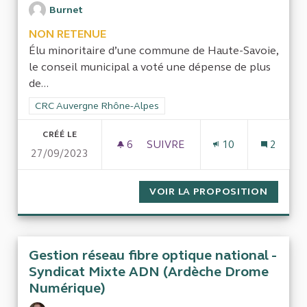
Burnet
NON RETENUE
Élu minoritaire d’une commune de Haute-Savoie,
le conseil municipal a voté une dépense de plus
de...
Filtrer les résultats de la catégorie : CRC Auvergne Rhône-Al
CRC Auvergne Rhône-Alpes
CRÉÉ LE
6
6 ABONNÉS
SUIVRE
10
2
27/09/2023
EFFICACITÉ DE LA VIDÉOSURV
VOIR LA PROPOSITION
EFFICA
Gestion réseau fibre optique national -
Syndicat Mixte ADN (Ardèche Drome
Numérique)