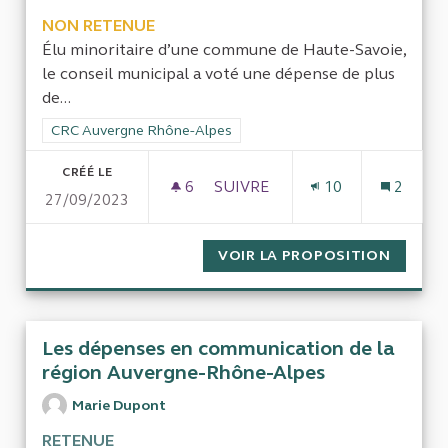
NON RETENUE
Élu minoritaire d’une commune de Haute-Savoie,
le conseil municipal a voté une dépense de plus
de...
Filtrer les résultats de la catégorie : CRC Auvergne Rhône-Al
CRC Auvergne Rhône-Alpes
CRÉÉ LE
6
6 ABONNÉS
SUIVRE
10
2
27/09/2023
EFFICACITÉ DE LA VIDÉOSURV
VOIR LA PROPOSITION
EFFICA
Les dépenses en communication de la
région Auvergne-Rhône-Alpes
Marie Dupont
RETENUE