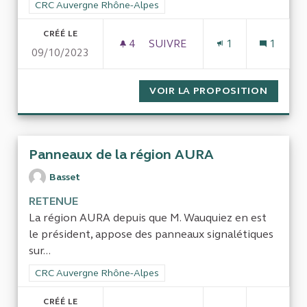
Filtrer les résultats de la catégorie : CRC Auvergne Rhône-Al
CRC Auvergne Rhône-Alpes
CRÉÉ LE
4
4 ABONNÉS
SUIVRE
1
1
09/10/2023
CONTRÔLE DU COÛT DES TRA
VOIR LA PROPOSITION
CONTRÔ
Panneaux de la région AURA
Basset
RETENUE
La région AURA depuis que M. Wauquiez en est
le président, appose des panneaux signalétiques
sur...
Filtrer les résultats de la catégorie : CRC Auvergne Rhône-Al
CRC Auvergne Rhône-Alpes
CRÉÉ LE