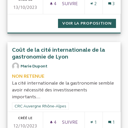
4
4 ABONNÉS
SUIVRE
2
3
13/10/2023
ASSOCIATION PRÉSERVER SAI
VOIR LA PROPOSITION
ASSOCI
Coût de la cité internationale de la
gastronomie de Lyon
Marie Dupont
NON RETENUE
La cité internationale de la gastronomie semble
avoir nécessité des investissements
importants....
Filtrer les résultats de la catégorie : CRC Auvergne Rhône-Al
CRC Auvergne Rhône-Alpes
CRÉÉ LE
4
4 ABONNÉS
SUIVRE
1
1
12/10/2023
COÛT DE LA CITÉ INTERNATI