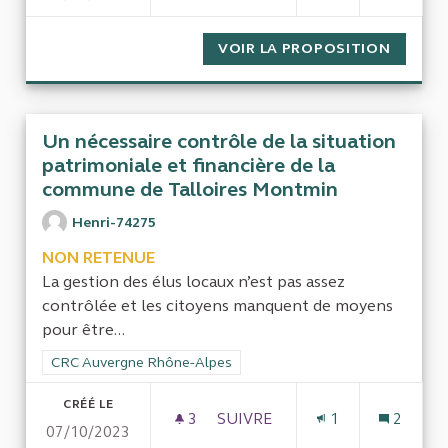
VOIR LA PROPOSITION
COÛT D
Un nécessaire contrôle de la situation
patrimoniale et financière de la
commune de Talloires Montmin
Henri-74275
NON RETENUE
La gestion des élus locaux n’est pas assez
contrôlée et les citoyens manquent de moyens
pour être...
Filtrer les résultats de la catégorie : CRC Auvergne Rhône-Al
CRC Auvergne Rhône-Alpes
CRÉÉ LE
3
3 ABONNÉS
SUIVRE
1
2
07/10/2023
UN NÉCESSAIRE CONTRÔLE D