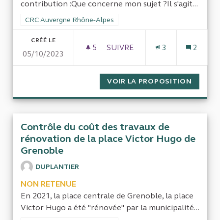
contribution :Que concerne mon sujet ?Il s'agit...
Filtrer les résultats de la catégorie : CRC Auvergne Rhône-Al
CRC Auvergne Rhône-Alpes
CRÉÉ LE
5
5 ABONNÉS
SUIVRE
3
2
05/10/2023
LA DÉRIVE DU SYSTÈME DE SO
VOIR LA PROPOSITION
LA DÉR
Contrôle du coût des travaux de
rénovation de la place Victor Hugo de
Grenoble
DUPLANTIER
NON RETENUE
En 2021, la place centrale de Grenoble, la place
Victor Hugo a été "rénovée" par la municipalité...