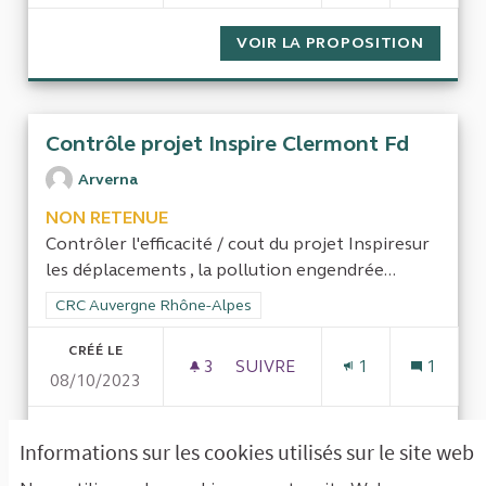
VOIR LA PROPOSITION
UN NÉC
Contrôle projet Inspire Clermont Fd
Arverna
NON RETENUE
Contrôler l'efficacité / cout du projet Inspiresur
les déplacements , la pollution engendrée...
Filtrer les résultats de la catégorie : CRC Auvergne Rhône-Al
CRC Auvergne Rhône-Alpes
CRÉÉ LE
3
3 ABONNÉS
SUIVRE
1
1
08/10/2023
CONTRÔLE PROJET INSPIRE 
VOIR LA PROPOSITION
CONTRÔ
Informations sur les cookies utilisés sur le site web