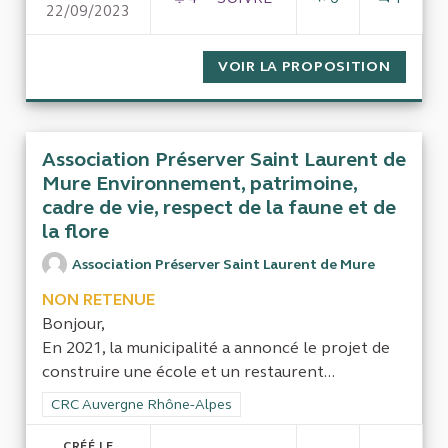
22/09/2023
VOIR LA PROPOSITION
GESTIO
Association Préserver Saint Laurent de
Mure Environnement, patrimoine,
cadre de vie, respect de la faune et de
la flore
Association Préserver Saint Laurent de Mure
NON RETENUE
Bonjour,
En 2021, la municipalité a annoncé le projet de
construire une école et un restaurent...
Filtrer les résultats de la catégorie : CRC Auvergne Rhône-Al
CRC Auvergne Rhône-Alpes
CRÉÉ LE