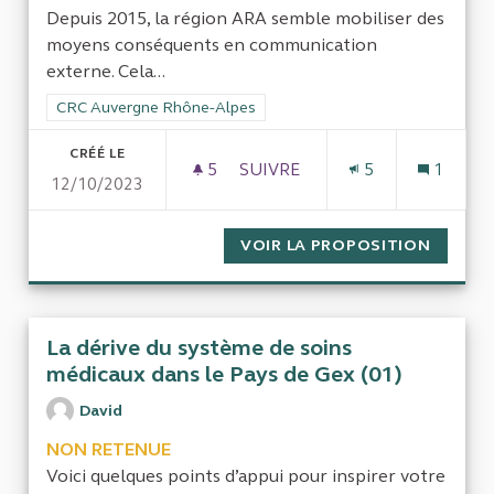
Depuis 2015, la région ARA semble mobiliser des
moyens conséquents en communication
externe. Cela...
Filtrer les résultats de la catégorie : CRC Auvergne Rhône-Al
CRC Auvergne Rhône-Alpes
CRÉÉ LE
5
5 ABONNÉS
SUIVRE
5
1
12/10/2023
LES DÉPENSES EN COMMUNIC
VOIR LA PROPOSITION
LES DÉ
La dérive du système de soins
médicaux dans le Pays de Gex (01)
David
NON RETENUE
Voici quelques points d’appui pour inspirer votre