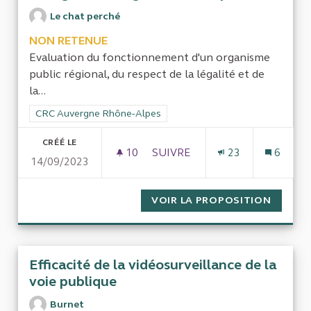
Le chat perché
NON RETENUE
Evaluation du fonctionnement d'un organisme
public régional, du respect de la légalité et de
la...
Filtrer les résultats de la catégorie : CRC Auvergne Rhône-Al
CRC Auvergne Rhône-Alpes
CRÉÉ LE
10
10 ABONNÉS
SUIVRE
23
6
14/09/2023
RETRAIT [ARBITRAIRE?] DE 
VOIR LA PROPOSITION
RETRAI
Efficacité de la vidéosurveillance de la
voie publique
Burnet