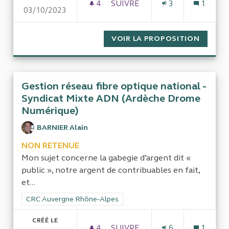
4
4 ABONNÉS
SUIVRE
3
1
03/10/2023
PANNEAUX DE LA RÉGION AU
VOIR LA PROPOSITION
PANNEA
Gestion réseau fibre optique national -
Syndicat Mixte ADN (Ardèche Drome
Numérique)
BARNIER Alain
NON RETENUE
Mon sujet concerne la gabegie d’argent dit «
public », notre argent de contribuables en fait,
et...
Filtrer les résultats de la catégorie : CRC Auvergne Rhône-Al
CRC Auvergne Rhône-Alpes
CRÉÉ LE
4
4 ABONNÉS
SUIVRE
6
1