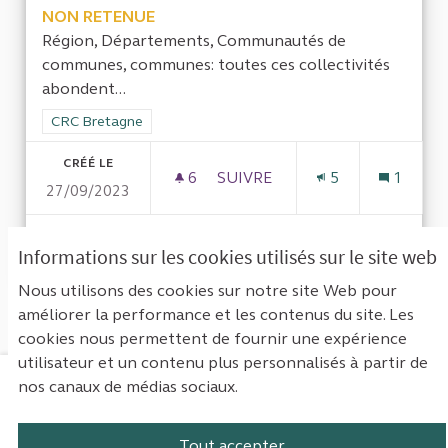
NON RETENUE
Région, Départements, Communautés de
communes, communes: toutes ces collectivités
abondent...
Filtrer les résultats de la catégorie : CRC Bretagne
CRC Bretagne
CRÉÉ LE
6
6 ABONNÉS
SUIVRE
5
1
27/09/2023
VOIR LA PROPOSITION
L’ÉVAL
Informations sur les cookies utilisés sur le site web
Nous utilisons des cookies sur notre site Web pour
améliorer la performance et les contenus du site. Les
Voir toutes les propositions retirées
cookies nous permettent de fournir une expérience
utilisateur et un contenu plus personnalisés à partir de
nos canaux de médias sociaux.
Mentions légales
Contact
Accessibilité : non conforme
Paramètres des cookies
Tout accepter