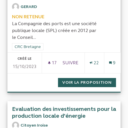
GERARD
NON RETENUE
La Compagnie des ports est une société
publique locale (SPL) créée en 2012 par
le Conseil...
Filtrer les résultats de la catégorie : CRC Bretagne
CRC Bretagne
CRÉÉ LE
17
17 ABONNÉS
SUIVRE
22
9
15/10/2023
CONTRÔLE DE LA COMPAGNIE
VOIR LA PROPOSITION
CONTRÔ
Evaluation des investissements pour la
production locale d'énergie
Citoyen Iroise