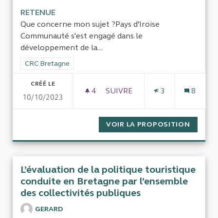
RETENUE
Que concerne mon sujet ?Pays d'Iroise
Communauté s'est engagé dans le
développement de la...
Filtrer les résultats de la catégorie : CRC Bretagne
CRC Bretagne
CRÉÉ LE
4
4 ABONNÉS
SUIVRE
3
8
10/10/2023
EVALUATION DES INVESTISS
VOIR LA PROPOSITION
EVALUA
L’évaluation de la politique touristique
conduite en Bretagne par l’ensemble
des collectivités publiques
GERARD