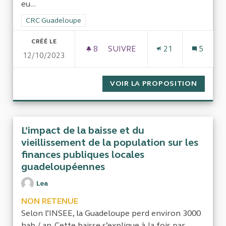
eu...
Filtrer les résultats de la catégorie : CRC Guadeloupe
CRC Guadeloupe
CRÉÉ LE
8
8 ABONNÉS
SUIVRE
21
5
12/10/2023
GESTION DE L'EAU
VOIR LA PROPOSITION
GESTIO
L’impact de la baisse et du
vieillissement de la population sur les
finances publiques locales
guadeloupéennes
Lea
NON RETENUE
Selon l’INSEE, la Guadeloupe perd environ 3000
hab / an. Cette baisse s’explique à la fois par...