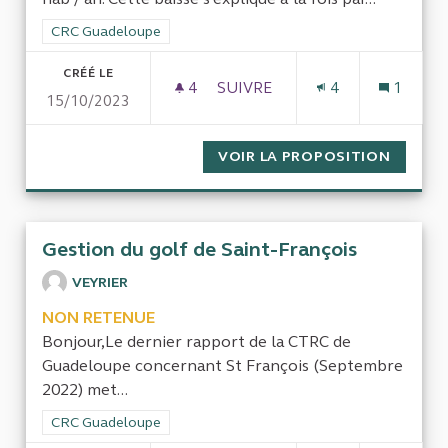
Filtrer les résultats de la catégorie : CRC Guadeloupe
CRC Guadeloupe
CRÉÉ LE
4
4 ABONNÉS
SUIVRE
4
1
15/10/2023
L’IMPACT DE LA BAISSE ET 
VOIR LA PROPOSITION
L’IMPA
Gestion du golf de Saint-François
VEYRIER
NON RETENUE
Bonjour,Le dernier rapport de la CTRC de
Guadeloupe concernant St François (Septembre
2022) met...
Filtrer les résultats de la catégorie : CRC Guadeloupe
CRC Guadeloupe