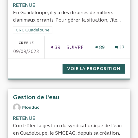
RETENUE
En Guadeloupe, il y a des dizaines de milliers
d'animaux errants. Pour gérer la situation, l'île...
Filtrer les résultats de la catégorie : CRC Guadeloupe
CRC Guadeloupe
CRÉÉ LE
39
39 ABONNÉS
SUIVRE
89
17
09/09/2023
GESTION DE L'ERRANCE ANIM
VOIR LA PROPOSITION
GESTIO
Gestion de l'eau
Monduc
RETENUE
Contrôler la gestion du syndicat unique de l'eau
en Guadeloupe, le SMGEAG, depuis sa création,