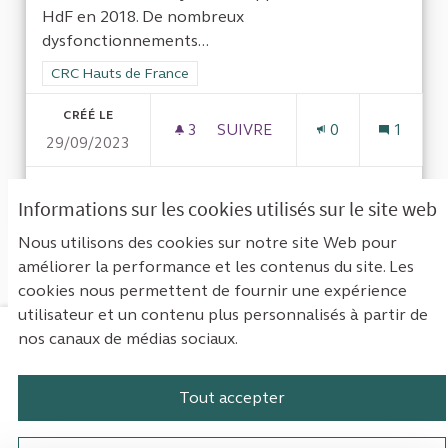
HdF en 2018. De nombreux
dysfonctionnements...
Filtrer les résultats de la catégorie : CRC Hauts de France
CRC Hauts de France
CRÉÉ LE
3
3 ABONNÉS
SUIVRE
0
1
29/09/2023
COMMUNAUTÉ D'AGGLOMÉRAT
VOIR LA PROPOSITION
COMMU
Informations sur les cookies utilisés sur le site web
Nous utilisons des cookies sur notre site Web pour
améliorer la performance et les contenus du site. Les
Voir toutes les propositions retirées
cookies nous permettent de fournir une expérience
utilisateur et un contenu plus personnalisés à partir de
nos canaux de médias sociaux.
Mentions légales
Contact
Accessibilité : non conforme
Paramètres des cookies
Tout accepter
Plateforme de participation de la Cou
Plateforme de participation de l
Plateforme de participation
Plateforme de particip