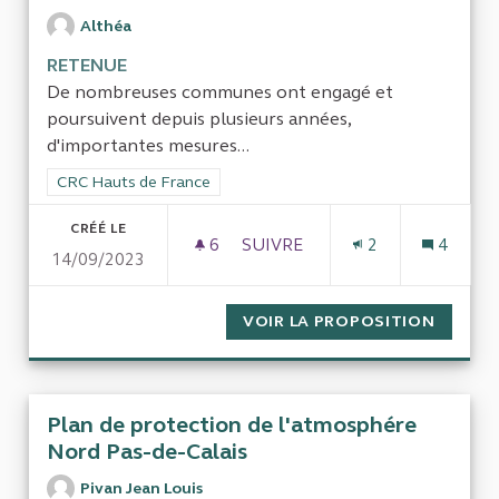
Althéa
RETENUE
De nombreuses communes ont engagé et
poursuivent depuis plusieurs années,
d'importantes mesures...
Filtrer les résultats de la catégorie : CRC Hauts de France
CRC Hauts de France
CRÉÉ LE
6
6 ABONNÉS
SUIVRE
2
4
14/09/2023
LES ACTIONS FINANCÉES POU
VOIR LA PROPOSITION
LES AC
Plan de protection de l'atmosphére
Nord Pas-de-Calais
Pivan Jean Louis