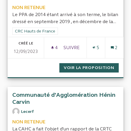
NON RETENUE
Le PPA de 2014 étant arrivé à son terme, le bilan
dressé en septembre 2019 , en décembre de la...
Filtrer les résultats de la catégorie : CRC Hauts de France
CRC Hauts de France
CRÉÉ LE
4
4 ABONNÉS
SUIVRE
5
2
12/09/2023
VOIR LA PROPOSITION
PLAN D
Communauté d'Agglomération Hénin
Carvin
Lecerf
NON RETENUE
La CAHC a fait l'objet d'un rapport de la CRTC