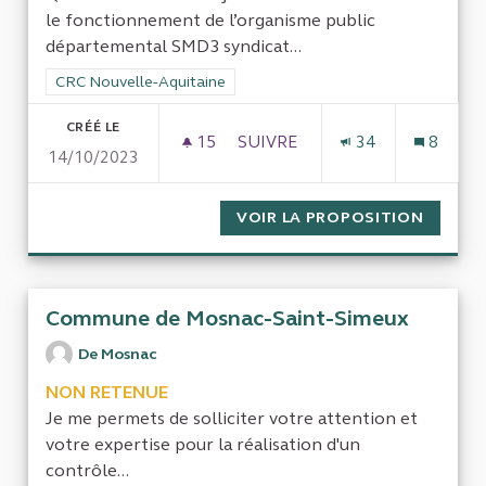
le fonctionnement de l’organisme public
départemental SMD3 syndicat...
Filtrer les résultats de la catégorie : CRC Nouvelle-Aquitaine
CRC Nouvelle-Aquitaine
CRÉÉ LE
15
15 ABONNÉS
SUIVRE
34
8
14/10/2023
LA GESTION DE LA COLLECTE
VOIR LA PROPOSITION
LA GES
Commune de Mosnac-Saint-Simeux
De Mosnac
NON RETENUE
Je me permets de solliciter votre attention et
votre expertise pour la réalisation d'un
contrôle...