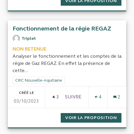
VOIR LA PROPOSITION
DÉVIAT
Fonctionnement de la régie REGAZ
Triplet
NON RETENUE
Analyser le fonctionnement et les comptes de la
régie de Gaz REGAZ. En effet la présence de
cette...
Filtrer les résultats de la catégorie : CRC Nouvelle-Aquitaine
CRC Nouvelle-Aquitaine
CRÉÉ LE
3
3 ABONNÉS
SUIVRE
4
2
03/10/2023
FONCTIONNEMENT DE LA RÉG
VOIR LA PROPOSITION
FONCTI