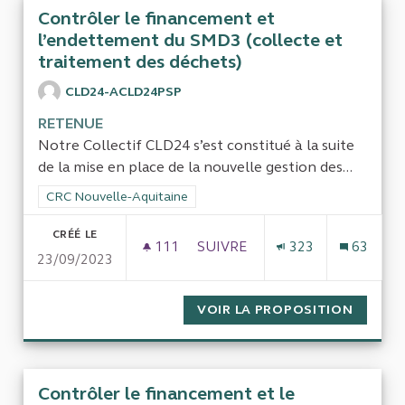
Contrôler le financement et
l’endettement du SMD3 (collecte et
traitement des déchets)
CLD24-ACLD24PSP
RETENUE
Notre Collectif CLD24 s’est constitué à la suite
de la mise en place de la nouvelle gestion des...
Filtrer les résultats de la catégorie : CRC Nouvelle-Aquitaine
CRC Nouvelle-Aquitaine
CRÉÉ LE
111
111 ABONNÉS
SUIVRE
323
63
23/09/2023
CONTRÔLER LE FINANCEMENT 
VOIR LA PROPOSITION
CONTRÔ
Contrôler le financement et le