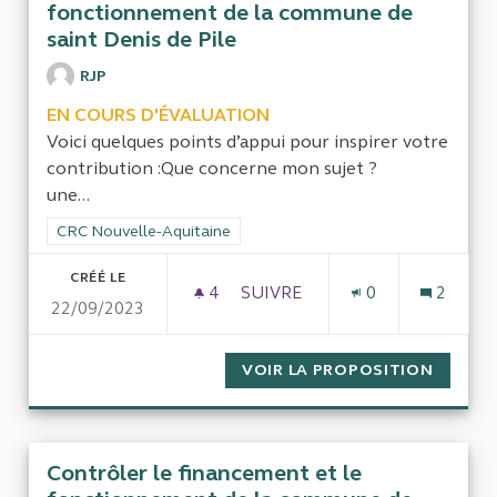
fonctionnement de la commune de
saint Denis de Pile
RJP
EN COURS D'ÉVALUATION
Voici quelques points d’appui pour inspirer votre
contribution :Que concerne mon sujet ?
une...
Filtrer les résultats de la catégorie : CRC Nouvelle-Aquitaine
CRC Nouvelle-Aquitaine
CRÉÉ LE
4
4 ABONNÉS
SUIVRE
0
2
22/09/2023
CONTRÔLER LE FINANCEMENT
VOIR LA PROPOSITION
CONTRÔ
Contrôler le financement et le