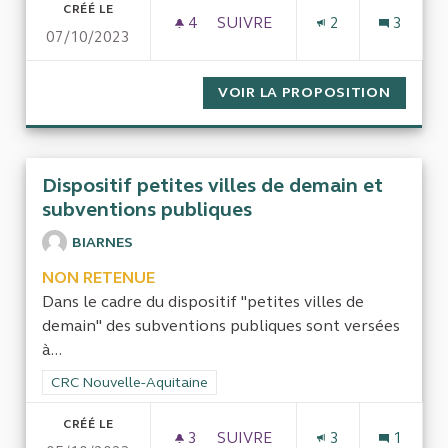
CRÉÉ LE
4
4 ABONNÉS
SUIVRE
2
3
07/10/2023
POSE D'UN RADAR DE FEU ET 
VOIR LA PROPOSITION
POSE D
Dispositif petites villes de demain et
subventions publiques
BIARNES
NON RETENUE
Dans le cadre du dispositif "petites villes de
demain" des subventions publiques sont versées
à...
Filtrer les résultats de la catégorie : CRC Nouvelle-Aquitaine
CRC Nouvelle-Aquitaine
CRÉÉ LE
3
3 ABONNÉS
SUIVRE
3
1