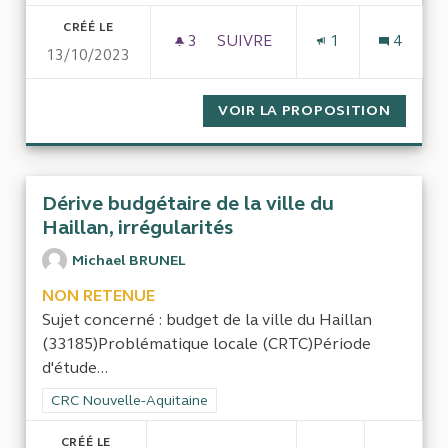
CRÉÉ LE
3
3 ABONNÉS
SUIVRE
1
4
13/10/2023
OBLIGATION DE SOLDER UN T
VOIR LA PROPOSITION
OBLIGA
Dérive budgétaire de la ville du
Haillan, irrégularités
Michael BRUNEL
NON RETENUE
Sujet concerné : budget de la ville du Haillan
(33185)Problématique locale (CRTC)Période
d'étude...
Filtrer les résultats de la catégorie : CRC Nouvelle-Aquitaine
CRC Nouvelle-Aquitaine
CRÉÉ LE