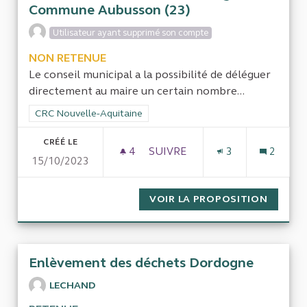
Commune Aubusson (23)
Utilisateur ayant supprimé son compte
NON RETENUE
Le conseil municipal a la possibilité de déléguer
directement au maire un certain nombre...
Filtrer les résultats de la catégorie : CRC Nouvelle-Aquitaine
CRC Nouvelle-Aquitaine
CRÉÉ LE
4
4 ABONNÉS
SUIVRE
3
2
15/10/2023
CONTRÔLE DES DÉPENSES ENG
VOIR LA PROPOSITION
CONTRÔ
Enlèvement des déchets Dordogne
LECHAND