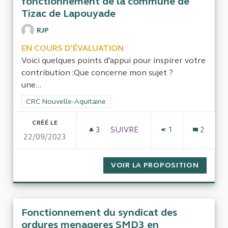
fonctionnement de la commune de
Tizac de Lapouyade
RJP
EN COURS D'ÉVALUATION
Voici quelques points d’appui pour inspirer votre
contribution :Que concerne mon sujet ?
une...
Filtrer les résultats de la catégorie : CRC Nouvelle-Aquitaine
CRC Nouvelle-Aquitaine
CRÉÉ LE
3
3 ABONNÉS
SUIVRE
1
2
22/09/2023
CONTRÔLER LE FINANCEMENT
VOIR LA PROPOSITION
CONTRÔ
Fonctionnement du syndicat des
ordures menageres SMD3 en