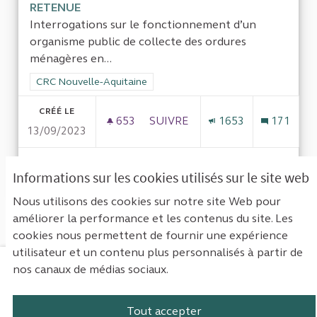
RETENUE
Interrogations sur le fonctionnement d’un
organisme public de collecte des ordures
ménagères en...
Filtrer les résultats de la catégorie : CRC Nouvelle-Aquitaine
CRC Nouvelle-Aquitaine
CRÉÉ LE
653
653 ABONNÉS
SUIVRE
1653
171
13/09/2023
COLLECTE DES DÉCHETS EN DO
VOIR LA PROPOSITION
COLLEC
Informations sur les cookies utilisés sur le site web
Nous utilisons des cookies sur notre site Web pour
améliorer la performance et les contenus du site. Les
Voir toutes les propositions retirées
cookies nous permettent de fournir une expérience
utilisateur et un contenu plus personnalisés à partir de
nos canaux de médias sociaux.
Mentions légales
Contact
Accessibilité : non conforme
Paramètres des cookies
Tout accepter