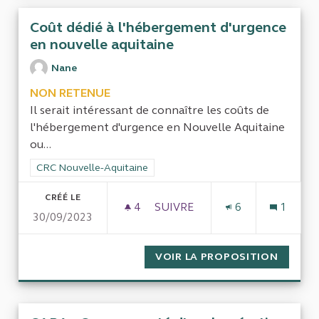
Coût dédié à l'hébergement d'urgence
en nouvelle aquitaine
Nane
NON RETENUE
Il serait intéressant de connaître les coûts de
l'hébergement d'urgence en Nouvelle Aquitaine
ou...
Filtrer les résultats de la catégorie : CRC Nouvelle-Aquitaine
CRC Nouvelle-Aquitaine
CRÉÉ LE
4
4 ABONNÉS
SUIVRE
6
1
30/09/2023
COÛT DÉDIÉ À L'HÉBERGEME
VOIR LA PROPOSITION
COÛT D