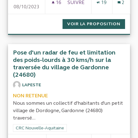
16
16 ABONNÉS
SUIVRE
19
2
08/10/2023
DÉRIVE BUDGÉTAIRE DE LA VI
VOIR LA PROPOSITION
DÉRIVE
Pose d'un radar de feu et limitation
des poids-lourds à 30 kms/h sur la
traversée du village de Gardonne
(24680)
LAPESTE
NON RETENUE
Nous sommes un collectif d'habitants d'un petit
village de Dordogne, Gardonne (24680)
traversé...
Filtrer les résultats de la catégorie : CRC Nouvelle-Aquitaine
CRC Nouvelle-Aquitaine