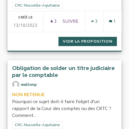
Filtrer les résultats de la catégorie : CRC Nouvelle-Aquitaine
CRC Nouvelle-Aquitaine
CRÉÉ LE
3
3 ABONNÉS
SUIVRE
3
1
13/10/2023
COMMUNE DE MOSNAC-SAIN
VOIR LA PROPOSITION
COMMU
Obligation de solder un titre judiciaire
par le comptable
wallonp
NON RETENUE
Pourquoi ce sujet doit-il faire l’objet d’un
rapport de la Cour des comptes ou des CRTC ?
Comment...
Filtrer les résultats de la catégorie : CRC Nouvelle-Aquitaine
CRC Nouvelle-Aquitaine