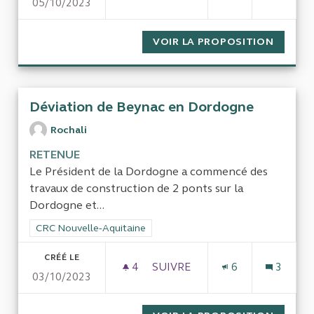
05/10/2023
DISPOSITIF PETITES VILLES
VOIR LA PROPOSITION
DISPOS
Déviation de Beynac en Dordogne
Rochali
RETENUE
Le Président de la Dordogne a commencé des
travaux de construction de 2 ponts sur la
Dordogne et...
Filtrer les résultats de la catégorie : CRC Nouvelle-Aquitaine
CRC Nouvelle-Aquitaine
CRÉÉ LE
4
4 ABONNÉS
SUIVRE
6
3
03/10/2023
DÉVIATION DE BEYNAC EN D