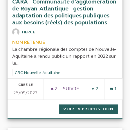
CARA - Communauté d'agglomération
de Royan-Atlantique - gestion -
adaptation des politiques publiques
aux besoins (réels) des populations
TIERCE
NON RETENUE
La chambre régionale des comptes de Nouvelle-
Aquitaine a rendu public un rapport en 2022 sur
le...
Filtrer les résultats de la catégorie : CRC Nouvelle-Aquitaine
CRC Nouvelle-Aquitaine
CRÉÉ LE
2
2 ABONNÉS
SUIVRE
2
1
25/09/2023
CARA - COMMUNAUTÉ D'AGGLO
VOIR LA PROPOSITION
CARA -