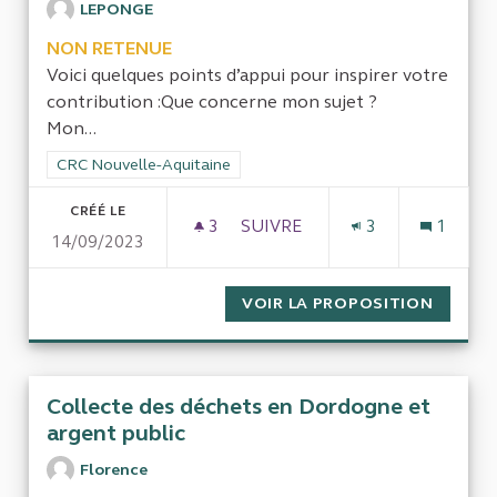
LEPONGE
NON RETENUE
Voici quelques points d’appui pour inspirer votre
contribution :Que concerne mon sujet ?
Mon...
Filtrer les résultats de la catégorie : CRC Nouvelle-Aquitaine
CRC Nouvelle-Aquitaine
CRÉÉ LE
3
3 ABONNÉS
SUIVRE
3
1
14/09/2023
GESTION ET CONTRÔLE DU S
VOIR LA PROPOSITION
GESTIO
Collecte des déchets en Dordogne et
argent public
Florence