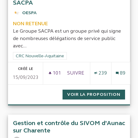
SACPA
OESPA
NON RETENUE
Le Groupe SACPA est un groupe privé qui signe
de nombreuses délégations de service public
avec...
Filtrer les résultats de la catégorie : CRC Nouvelle-Aquitaine
CRC Nouvelle-Aquitaine
CRÉÉ LE
101
101 ABONNÉS
SUIVRE
239
89
15/09/2023
GESTION DE L'ERRANCE ANIMA
VOIR LA PROPOSITION
GESTIO
Gestion et contrôle du SIVOM d'Aunac
sur Charente