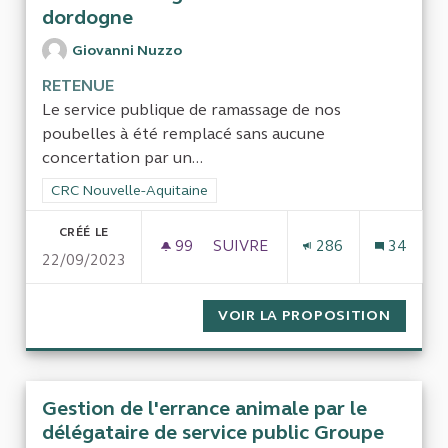
dordogne
Giovanni Nuzzo
RETENUE
Le service publique de ramassage de nos
poubelles à été remplacé sans aucune
concertation par un...
Filtrer les résultats de la catégorie : CRC Nouvelle-Aquitaine
CRC Nouvelle-Aquitaine
CRÉÉ LE
99
99 ABONNÉS
SUIVRE
286
34
22/09/2023
VOIR LA PROPOSITION
FONCT
Gestion de l'errance animale par le
délégataire de service public Groupe