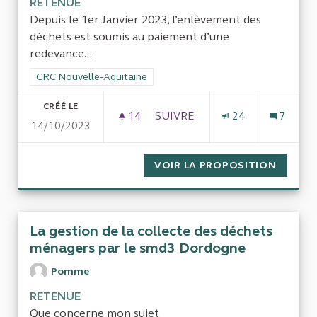
RETENUE
Depuis le 1er Janvier 2023, l’enlèvement des
déchets est soumis au paiement d’une
redevance...
Filtrer les résultats de la catégorie : CRC Nouvelle-Aquitaine
CRC Nouvelle-Aquitaine
CRÉÉ LE
14
14 ABONNÉS
SUIVRE
24
7
14/10/2023
ENLÈVEMENT DES DÉCHETS 
VOIR LA PROPOSITION
ENLÈV
La gestion de la collecte des déchets
ménagers par le smd3 Dordogne
Pomme
RETENUE
Que concerne mon sujet