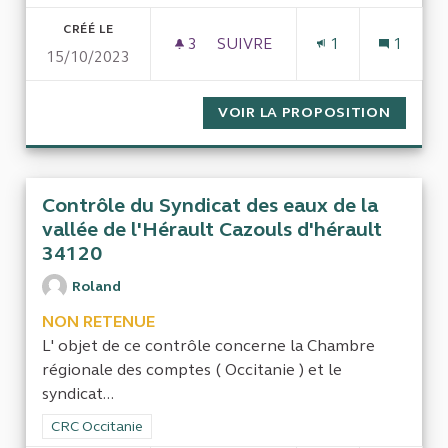
CRÉÉ LE
3
3 ABONNÉS
SUIVRE
1
1
15/10/2023
LA CONSTRUCTION DE LA PAS
VOIR LA PROPOSITION
LA CON
Contrôle du Syndicat des eaux de la
vallée de l'Hérault Cazouls d'hérault
34120
Roland
NON RETENUE
L' objet de ce contrôle concerne la Chambre
régionale des comptes ( Occitanie ) et le
syndicat...
Filtrer les résultats de la catégorie : CRC Occitanie
CRC Occitanie