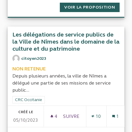
VOIR LA PROPOSITION
SANTÉ 
Les délégations de service publics de
la Ville de Nîmes dans le domaine de la
culture et du patrimoine
citoyen2023
NON RETENUE
Depuis plusieurs années, la ville de Nîmes a
délégué une partie de ses missions de service
public...
Filtrer les résultats de la catégorie : CRC Occitanie
CRC Occitanie
CRÉÉ LE
4
4 ABONNÉS
SUIVRE
10
1
05/10/2023
LES DÉLÉGATIONS DE SERVICE