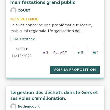
manifestations grand public
COURT
NON RETENUE
Le sujet concerne une problématique locale,
mais aussi régionale. L'organisation de...
Filtrer les résultats de la catégorie : CRC Occitanie
CRC Occitanie
CRÉÉ LE
3
3 ABONNÉS
SUIVRE
5
1
14/10/2023
CONTRÔLE DES SUBVENTIONS
VOIR LA PROPOSITION
CONTRÔ
La gestion des déchets dans le Gers et
ses voies d’amélioration.
Bethencourt