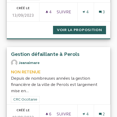
CRÉÉ LE
4
4 ABONNÉS
SUIVRE
4
3
13/09/2023
DES ABUS DE L’ASE DU TARN
VOIR LA PROPOSITION
DES AB
Gestion défaillante à Perols
Jeanaimare
NON RETENUE
Depuis de nombreuses années la gestion
financière de la ville de Perols est largement
mise en...
Filtrer les résultats de la catégorie : CRC Occitanie
CRC Occitanie
CRÉÉ LE
6
6 ABONNÉS
SUIVRE
4
2