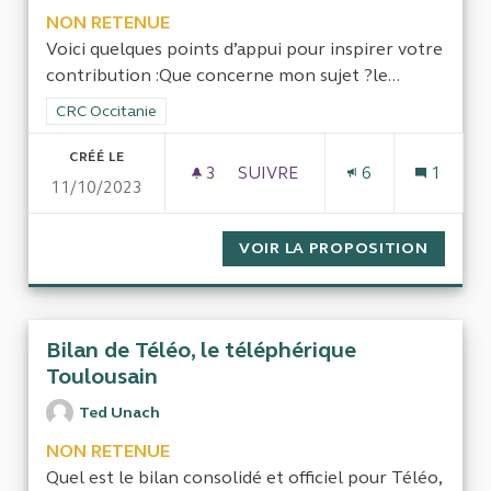
NON RETENUE
Voici quelques points d’appui pour inspirer votre
contribution :Que concerne mon sujet ?le...
Filtrer les résultats de la catégorie : CRC Occitanie
CRC Occitanie
CRÉÉ LE
3
3 ABONNÉS
SUIVRE
6
1
11/10/2023
LA GESTION DES DÉCHETS DAN
VOIR LA PROPOSITION
LA GES
Bilan de Téléo, le téléphérique
Toulousain
Ted Unach
NON RETENUE
Quel est le bilan consolidé et officiel pour Téléo,