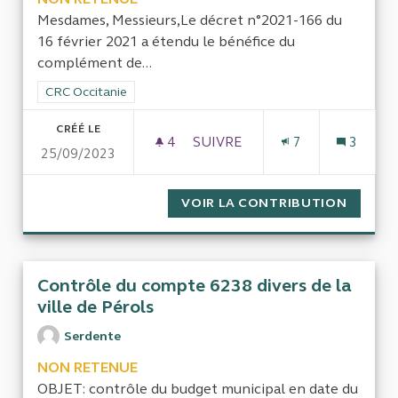
Mesdames, Messieurs,Le décret n°2021-166 du
16 février 2021 a étendu le bénéfice du
complément de...
Filtrer les résultats de la catégorie : CRC Occitanie
CRC Occitanie
CRÉÉ LE
4
4 ABONNÉS
SUIVRE
7
3
25/09/2023
SOUS-DOTATION DES EHPAD S
VOIR LA CONTRIBUTION
SOUS-D
Contrôle du compte 6238 divers de la
ville de Pérols
Serdente
NON RETENUE
OBJET: contrôle du budget municipal en date du