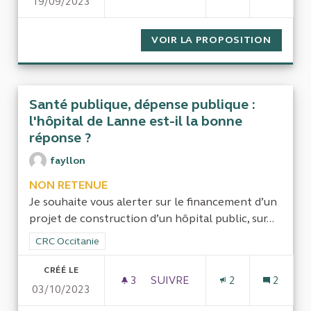
19/09/2023
GESTION DÉFAILLANTE À PER
VOIR LA PROPOSITION
GESTIO
Santé publique, dépense publique :
l'hôpital de Lanne est-il la bonne
réponse ?
fayllon
NON RETENUE
Je souhaite vous alerter sur le financement d’un
projet de construction d’un hôpital public, sur...
Filtrer les résultats de la catégorie : CRC Occitanie
CRC Occitanie
CRÉÉ LE
3
3 ABONNÉS
SUIVRE
2
2
03/10/2023
SANTÉ PUBLIQUE, DÉPENSE PU