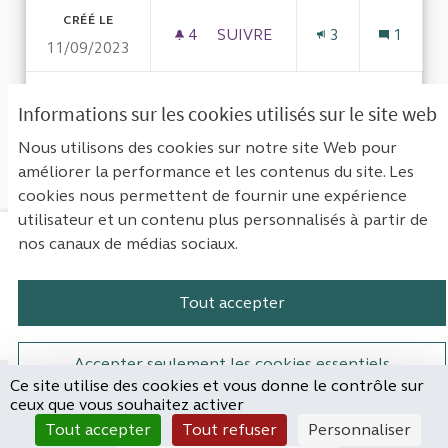
CRÉÉ LE
4
4 ABONNÉS
SUIVRE
3
1
11/09/2023
VOIR LA CONTRIBUTION
CONTRÔ
Informations sur les cookies utilisés sur le site web
Nous utilisons des cookies sur notre site Web pour
améliorer la performance et les contenus du site. Les
Voir toutes les propositions retirées
cookies nous permettent de fournir une expérience
utilisateur et un contenu plus personnalisés à partir de
nos canaux de médias sociaux.
Mentions légales
Contact
Accessibilité : non conforme
Paramètres des cookies
Tout accepter
Plateforme de participation de la Cou
Plateforme de participation de l
Plateforme de participation
Plateforme de particip
Accepter seulement les cookies essentiels
Ce site utilise des cookies et vous donne le contrôle sur
Site réalisé par
ceux que vous souhaitez activer
Open Source Politics
Paramètres
(Lien externe)
Tout accepter
Tout refuser
Personnaliser
grâce au
logiciel libre