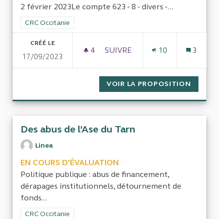
2 février 2023Le compte 623 - 8 - divers -...
Filtrer les résultats de la catégorie : CRC Occitanie
CRC Occitanie
CRÉÉ LE
4
4 ABONNÉS
SUIVRE
10
3
17/09/2023
CONTRÔLE DU COMPTE 6238 DI
VOIR LA PROPOSITION
CONTRÔ
Des abus de l’Ase du Tarn
Linea
EN COURS D'ÉVALUATION
Politique publique : abus de financement,
dérapages institutionnels, détournement de
fonds...
Filtrer les résultats de la catégorie : CRC Occitanie
CRC Occitanie