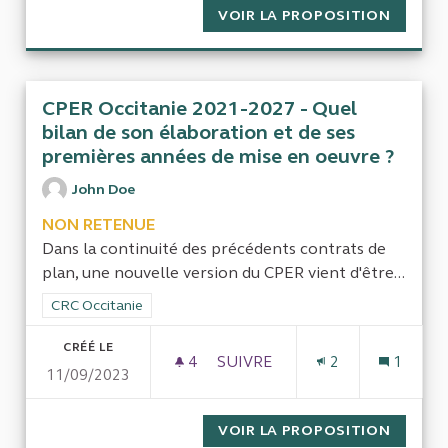
VOIR LA PROPOSITION
LES DÉ
CPER Occitanie 2021-2027 - Quel
bilan de son élaboration et de ses
premières années de mise en oeuvre ?
John Doe
NON RETENUE
Dans la continuité des précédents contrats de
plan, une nouvelle version du CPER vient d'être...
Filtrer les résultats de la catégorie : CRC Occitanie
CRC Occitanie
CRÉÉ LE
4
4 ABONNÉS
SUIVRE
2
1
11/09/2023
CPER OCCITANIE 2021-2027 -
VOIR LA PROPOSITION
CPER O