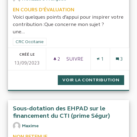
EN COURS D'ÉVALUATION
Voici quelques points d’appui pour inspirer votre
contribution :Que concerne mon sujet ?
une...
Filtrer les résultats de la catégorie : CRC Occitanie
CRC Occitanie
CRÉÉ LE
2
2 ABONNÉS
SUIVRE
1
3
13/09/2023
COUR RÉGIONALE DES COMPTE
VOIR LA CONTRIBUTION
COUR R
Sous-dotation des EHPAD sur le
financement du CTI (prime Ségur)
Maxime
NON RETENUE