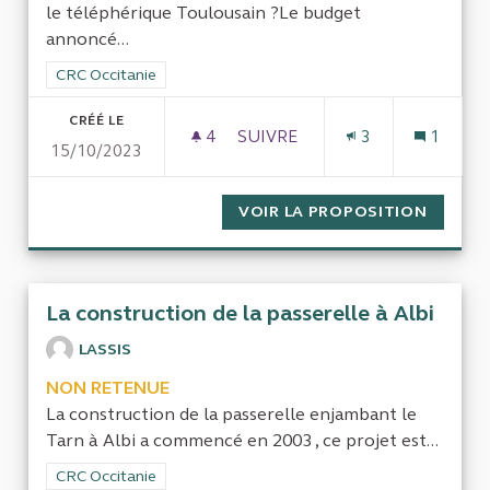
le téléphérique Toulousain ?Le budget
annoncé...
Filtrer les résultats de la catégorie : CRC Occitanie
CRC Occitanie
CRÉÉ LE
4
4 ABONNÉS
SUIVRE
3
1
15/10/2023
BILAN DE TÉLÉO, LE TÉLÉPH
VOIR LA PROPOSITION
BILAN 
La construction de la passerelle à Albi
LASSIS
NON RETENUE
La construction de la passerelle enjambant le
Tarn à Albi a commencé en 2003 , ce projet est...
Filtrer les résultats de la catégorie : CRC Occitanie
CRC Occitanie