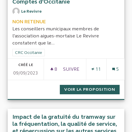
Comptes d’Occitanie
Le Revivre
NON RETENUE
Les conseillers municipaux membres de
l'association aigues-mortaise Le Revivre
constatent que le...
Filtrer les résultats de la catégorie : CRC Occitanie
CRC Occitanie
CRÉÉ LE
8
8 ABONNÉS
SUIVRE
11
5
09/09/2023
L'ASSOCIATION DE CITOYENS
VOIR LA PROPOSITION
L'ASSO
Impact de la gratuité du tramway sur
la fréquentation, la qualité de service,
et répercussion sur les autres services