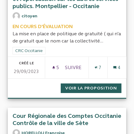
publics. Montpellier - Occitanie
citoyen
EN COURS D'ÉVALUATION
La mise en place de politique de gratuité ( qui n'a
de gratuit que le nom car la collectivité...
Filtrer les résultats de la catégorie : CRC Occitanie
CRC Occitanie
CRÉÉ LE
5
5 ABONNÉS
SUIVRE
7
4
29/09/2023
IMPACT DE LA GRATUITÉ DU 
VOIR LA PROPOSITION
IMPACT
Cour Régionale des Comptes Occitanie
Contrôle de la ville de Sète
HORELLOU Françoise