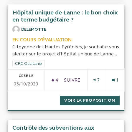
Hôpital unique de Lanne : le bon choix
en terme budgétaire ?
DELEMOTTE
EN COURS D'ÉVALUATION
Citoyenne des Hautes Pyrénées, je souhaite vous
alerter sur le projet d'hôpital unique de Lanne...
Filtrer les résultats de la catégorie : CRC Occitanie
CRC Occitanie
CRÉÉ LE
4
4 ABONNÉS
SUIVRE
7
1
05/10/2023
HÔPITAL UNIQUE DE LANNE :
VOIR LA PROPOSITION
HÔPITA
Contrôle des subventions aux