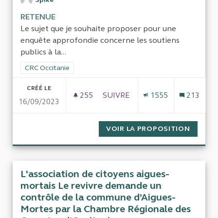
RETENUE
Le sujet que je souhaite proposer pour une
enquête approfondie concerne les soutiens
publics à la...
Filtrer les résultats de la catégorie : CRC Occitanie
CRC Occitanie
CRÉÉ LE
255
255 ABONNÉS
SUIVRE
1555
213
16/09/2023
LES SOUTIENS PUBLICS À LA C
VOIR LA PROPOSITION
LES SO
L'association de citoyens aigues-
mortais Le revivre demande un
contrôle de la commune d’Aigues-
Mortes par la Chambre Régionale des