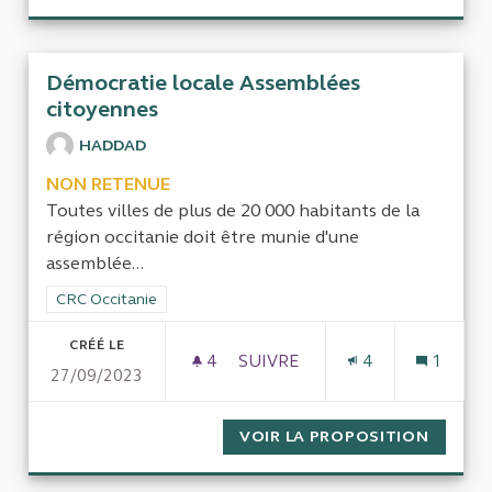
Démocratie locale Assemblées
citoyennes
HADDAD
NON RETENUE
Toutes villes de plus de 20 000 habitants de la
région occitanie doit être munie d'une
assemblée...
Filtrer les résultats de la catégorie : CRC Occitanie
CRC Occitanie
CRÉÉ LE
4
4 ABONNÉS
SUIVRE
4
1
27/09/2023
DÉMOCRATIE LOCALE ASSEMB
VOIR LA PROPOSITION
DÉMOCR