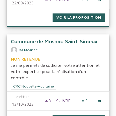
22/09/2023
VOIR LA PROPOSITION
GESTIO
Commune de Mosnac-Saint-Simeux
De Mosnac
NON RETENUE
Je me permets de solliciter votre attention et
votre expertise pour la réalisation d'un
contrôle...
Filtrer les résultats de la catégorie : CRC Nouvelle-Aquitaine
CRC Nouvelle-Aquitaine
CRÉÉ LE
3
3 ABONNÉS
SUIVRE
3
1
13/10/2023
COMMUNE DE MOSNAC-SAIN