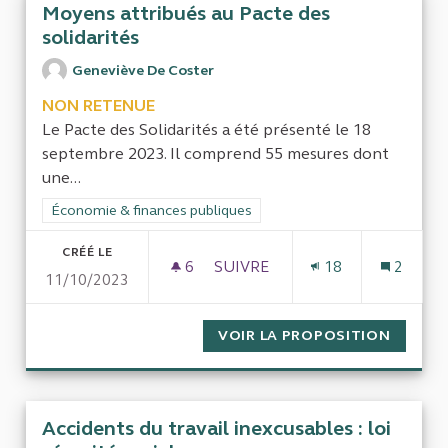
Moyens attribués au Pacte des
solidarités
Geneviève De Coster
NON RETENUE
Le Pacte des Solidarités a été présenté le 18
septembre 2023. Il comprend 55 mesures dont
une...
Filtrer les résultats de la catégorie : Économie & finances pub
Économie & finances publiques
CRÉÉ LE
6
6 ABONNÉS
SUIVRE
18
2
11/10/2023
MOYENS ATTRIBUÉS AU PACTE
VOIR LA PROPOSITION
MOYENS
Accidents du travail inexcusables : loi