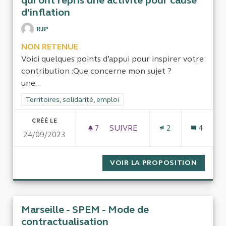
qui ont repris une activité pour cause
d'inflation
RJP
NON RETENUE
Voici quelques points d’appui pour inspirer votre
contribution :Que concerne mon sujet ?
une...
Filtrer les résultats de la catégorie : Territoires, solidarité, em
Territoires, solidarité, emploi
CRÉÉ LE
7
7 ABONNÉS
SUIVRE
2
4
24/09/2023
FAIRE UNE ÉVALUATION SUR 
VOIR LA PROPOSITION
FAIRE 
Marseille - SPEM - Mode de
contractualisation