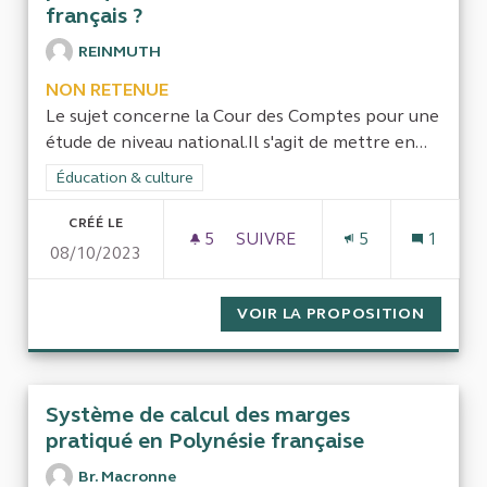
français ?
REINMUTH
NON RETENUE
Le sujet concerne la Cour des Comptes pour une
étude de niveau national.Il s'agit de mettre en...
Filtrer les résultats de la catégorie : Éducation & culture
Éducation & culture
CRÉÉ LE
5
5 ABONNÉS
SUIVRE
5
1
08/10/2023
QUELLE EST LA PART DES SU
VOIR LA PROPOSITION
QUELLE
Système de calcul des marges
pratiqué en Polynésie française
Br. Macronne