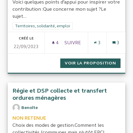
Voici quelques points d’appui pour inspirer votre
contribution :Que concerne mon sujet ?Le
sujet...
Filtrer les résultats de la catégorie : Territoires, solidarité, em
Territoires, solidarité, emploi
CRÉÉ LE
4
4 ABONNÉS
SUIVRE
3
3
22/09/2023
MULTIPLICATION DES GUICHET
VOIR LA PROPOSITION
MULTIP
Régie et DSP collecte et transfert
ordures ménagères
Benoîte
NON RETENUE
Choix des modes de gestion.Comment les
collectivités (communes mais plutôt EPCI