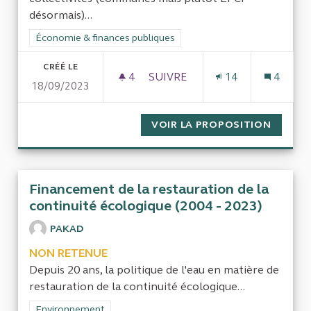
désormais)...
Filtrer les résultats de la catégorie : Économie & finances pub
Économie & finances publiques
CRÉÉ LE
4
4 ABONNÉS
SUIVRE
14
4
18/09/2023
RÉGIE ET DSP COLLECTE ET 
VOIR LA PROPOSITION
RÉGIE 
Financement de la restauration de la
continuité écologique (2004 - 2023)
PAKAD
NON RETENUE
Depuis 20 ans, la politique de l'eau en matière de
restauration de la continuité écologique...
Filtrer les résultats de la catégorie : Environnement
Environnement