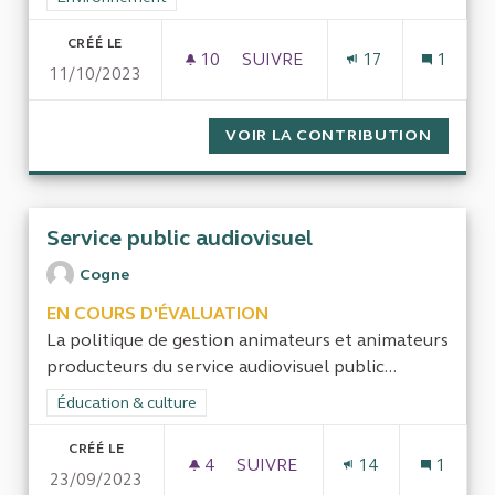
CRÉÉ LE
10
10 ABONNÉS
SUIVRE
17
1
11/10/2023
FINANCEMENT DE LA RESTAUR
VOIR LA CONTRIBUTION
FINANC
Service public audiovisuel
Cogne
EN COURS D'ÉVALUATION
La politique de gestion animateurs et animateurs
producteurs du service audiovisuel public...
Filtrer les résultats de la catégorie : Éducation & culture
Éducation & culture
CRÉÉ LE
4
4 ABONNÉS
SUIVRE
14
1
23/09/2023
SERVICE PUBLIC AUDIOVISUE