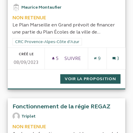
Maurice Montaufier
NON RETENUE
Le Plan Marseille en Grand prévoit de financer
une partie du Plan Écoles de la ville de...
Filtrer les résultats de la catégorie : CRC Provence-Alpes-Côt
CRC Provence-Alpes-Côte d’Azur
CRÉÉ LE
5
5 ABONNÉS
SUIVRE
9
3
08/09/2023
MARSEILLE - SPEM - MODE D
VOIR LA PROPOSITION
MARSEI
Fonctionnement de la régie REGAZ
Triplet
NON RETENUE