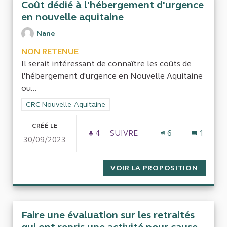
Coût dédié à l'hébergement d'urgence
en nouvelle aquitaine
Nane
NON RETENUE
Il serait intéressant de connaître les coûts de
l'hébergement d'urgence en Nouvelle Aquitaine
ou...
Filtrer les résultats de la catégorie : CRC Nouvelle-Aquitaine
CRC Nouvelle-Aquitaine
CRÉÉ LE
4
4 ABONNÉS
SUIVRE
6
1
30/09/2023
COÛT DÉDIÉ À L'HÉBERGEME
VOIR LA PROPOSITION
COÛT D
Faire une évaluation sur les retraités