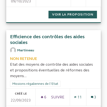
09/10/2023
LE TEMPS DE TRAVAIL RÉEL D
VOIR LA PROPOSITION
LE TEM
Efficience des contrôles des aides
sociales
Martineau
NON RETENUE
Etat des moyens de contrôle des aides sociales
et propositions éventuelles de réformes des
moyens...
Filtrer les résultats de la catégorie : Missions régaliennes de l
Missions régaliennes de l’Etat
CRÉÉ LE
6
6 ABONNÉS
SUIVRE
11
3
22/09/2023
EFFICIENCE DES CONTRÔLES D