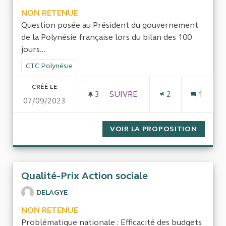
NON RETENUE
Question posée au Président du gouvernement
de la Polynésie française lors du bilan des 100
jours...
Filtrer les résultats de la catégorie : CTC Polynésie
CTC Polynésie
CRÉÉ LE
3
3 ABONNÉS
SUIVRE
2
1
07/09/2023
SYSTÈME DE CALCUL DES MAR
VOIR LA PROPOSITION
SYSTÈM
Qualité-Prix Action sociale
DELAGYE
NON RETENUE
Problématique nationale : Efficacité des budgets