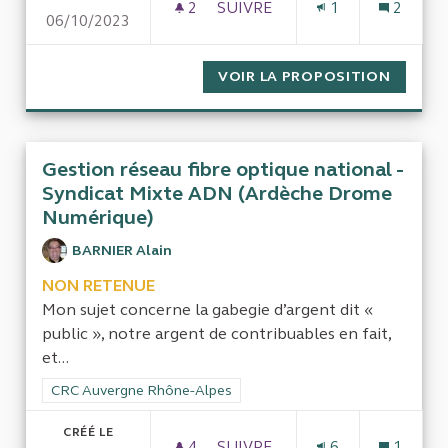
2
2 ABONNÉS
SUIVRE
1
2
06/10/2023
HARMONISATION DE LA FISCA
VOIR LA PROPOSITION
HARMON
Gestion réseau fibre optique national -
Syndicat Mixte ADN (Ardèche Drome
Numérique)
BARNIER Alain
NON RETENUE
Mon sujet concerne la gabegie d’argent dit «
public », notre argent de contribuables en fait,
et...
Filtrer les résultats de la catégorie : CRC Auvergne Rhône-Al
CRC Auvergne Rhône-Alpes
CRÉÉ LE
4
4 ABONNÉS
SUIVRE
6
1