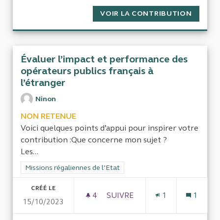
VOIR LA CONTRIBUTION
EFFICI
Évaluer l’impact et performance des
opérateurs publics français à
l’étranger
Ninon
NON RETENUE
Voici quelques points d’appui pour inspirer votre
contribution :Que concerne mon sujet ?
Les...
Filtrer les résultats de la catégorie : Missions régaliennes de l
Missions régaliennes de l’Etat
CRÉÉ LE
4
4 ABONNÉS
SUIVRE
1
1
15/10/2023
ÉVALUER L’IMPACT ET PERFO