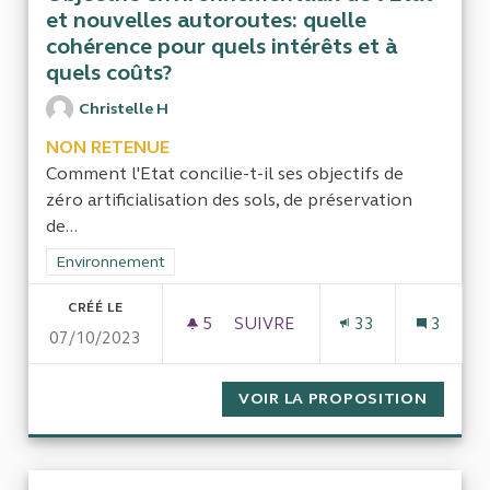
et nouvelles autoroutes: quelle
cohérence pour quels intérêts et à
quels coûts?
Christelle H
NON RETENUE
Comment l'Etat concilie-t-il ses objectifs de
zéro artificialisation des sols, de préservation
de...
Filtrer les résultats de la catégorie : Environnement
Environnement
CRÉÉ LE
5
5 ABONNÉS
SUIVRE
33
3
07/10/2023
OBJECTIFS ENVIRONNEMENTAU
VOIR LA PROPOSITION
OBJECT