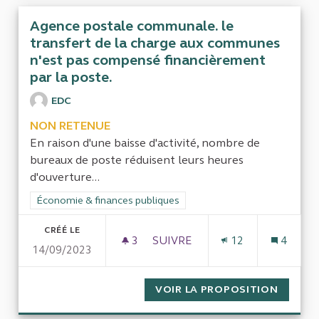
Agence postale communale. le
transfert de la charge aux communes
n'est pas compensé financièrement
par la poste.
EDC
NON RETENUE
En raison d'une baisse d'activité, nombre de
bureaux de poste réduisent leurs heures
d'ouverture...
Filtrer les résultats de la catégorie : Économie & finances pub
Économie & finances publiques
CRÉÉ LE
3
3 ABONNÉS
SUIVRE
12
4
14/09/2023
AGENCE POSTALE COMMUNALE.
VOIR LA PROPOSITION
AGENCE