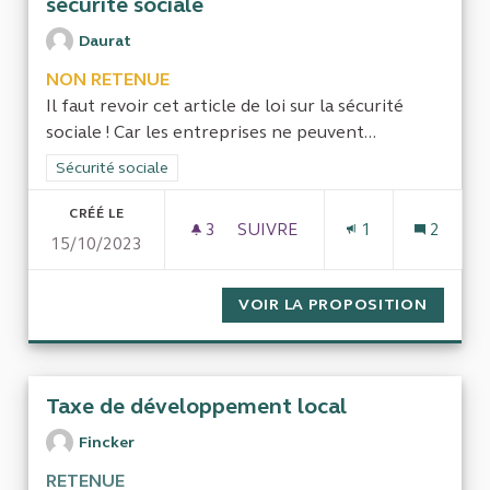
sécurité sociale
Daurat
NON RETENUE
Il faut revoir cet article de loi sur la sécurité
sociale ! Car les entreprises ne peuvent...
Filtrer les résultats de la catégorie : Sécurité sociale
Sécurité sociale
CRÉÉ LE
3
3 ABONNÉS
SUIVRE
1
2
15/10/2023
ACCIDENTS DU TRAVAIL INEXC
VOIR LA PROPOSITION
ACCIDE
Taxe de développement local
Fincker
RETENUE