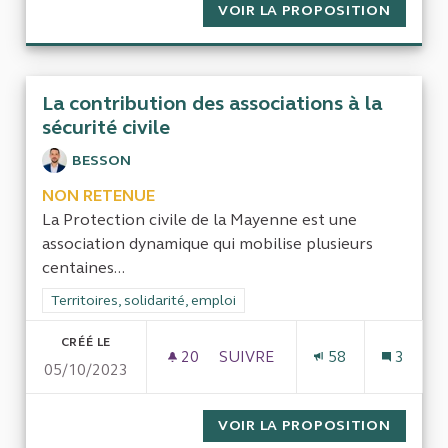
VOIR LA PROPOSITION
COMMU
La contribution des associations à la
sécurité civile
BESSON
NON RETENUE
La Protection civile de la Mayenne est une
association dynamique qui mobilise plusieurs
centaines...
Filtrer les résultats de la catégorie : Territoires, solidarité, em
Territoires, solidarité, emploi
CRÉÉ LE
20
20 ABONNÉS
SUIVRE
58
3
05/10/2023
LA CONTRIBUTION DES ASSOCI
VOIR LA PROPOSITION
LA CON