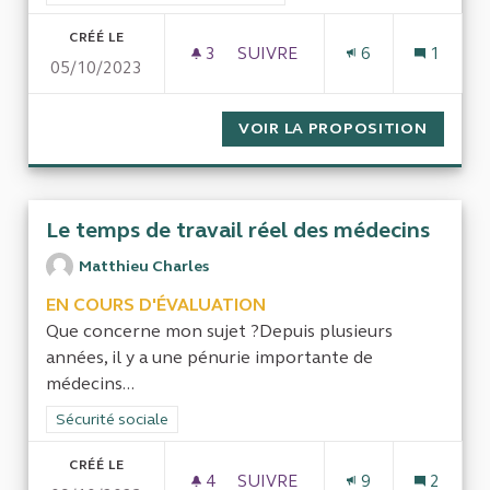
CRÉÉ LE
3
3 ABONNÉS
SUIVRE
6
1
05/10/2023
COÛTS CACHÉS DES PROJETS
VOIR LA PROPOSITION
COÛTS 
Le temps de travail réel des médecins
Matthieu Charles
EN COURS D'ÉVALUATION
Que concerne mon sujet ?Depuis plusieurs
années, il y a une pénurie importante de
médecins...
Filtrer les résultats de la catégorie : Sécurité sociale
Sécurité sociale
CRÉÉ LE
4
4 ABONNÉS
SUIVRE
9
2