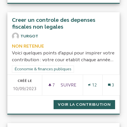
Creer un controle des depenses
fiscales non legales
TURGOT
NON RETENUE
Voici quelques points d’appui pour inspirer votre
contribution : votre cour etablit chaque année...
Filtrer les résultats de la catégorie : Économie & finances pub
Économie & finances publiques
CRÉÉ LE
7
7 ABONNÉS
SUIVRE
12
3
10/09/2023
CREER UN CONTROLE DES DEP
VOIR LA CONTRIBUTION
CREER 