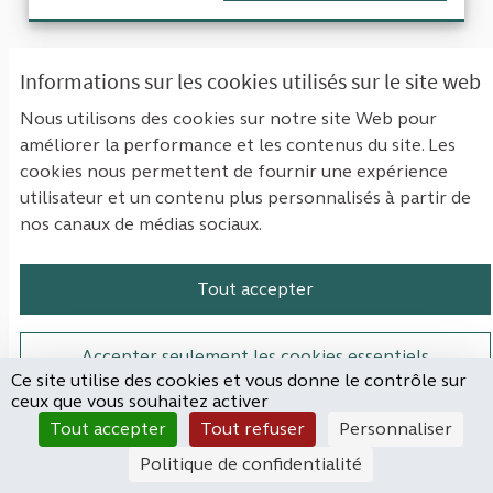
Informations sur les cookies utilisés sur le site web
Evaluation des politiques fiscales en
faveur des entreprises du CAC 40 vs
Nous utilisons des cookies sur notre site Web pour
les coupes budgétaires dans le service
améliorer la performance et les contenus du site. Les
public (santé, social, école, etc)
cookies nous permettent de fournir une expérience
utilisateur et un contenu plus personnalisés à partir de
LEON Philippe
nos canaux de médias sociaux.
NON RETENUE
Les Gouvernements successifs de ces dernières
Tout accepter
décennies se targuent du "modèle social
français";...
Filtrer les résultats de la catégorie : Économie & finances pub
Économie & finances publiques
Accepter seulement les cookies essentiels
Ce site utilise des cookies et vous donne le contrôle sur
ceux que vous souhaitez activer
CRÉÉ LE
32
32 ABONNÉS
SUIVRE
110
5
Paramètres
Tout accepter
Tout refuser
Personnaliser
06/09/2023
EVALUATION DES POLITIQUES F
Politique de confidentialité
VOIR LA PROPOSITION
EVALUA