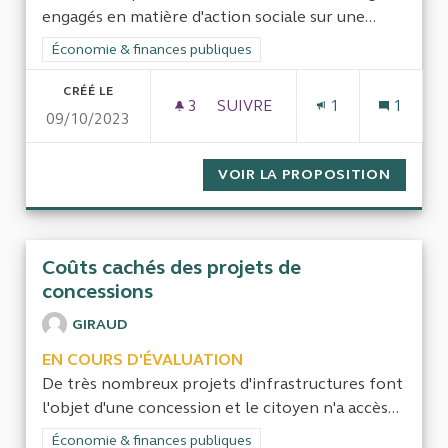
engagés en matière d'action sociale sur une...
Filtrer les résultats de la catégorie : Économie & finances pub
Économie & finances publiques
CRÉÉ LE
3
3 ABONNÉS
SUIVRE
1
1
09/10/2023
QUALITÉ-PRIX ACTION SOCIA
VOIR LA PROPOSITION
QUALIT
Coûts cachés des projets de
concessions
GIRAUD
EN COURS D'ÉVALUATION
De très nombreux projets d'infrastructures font
l'objet d'une concession et le citoyen n'a accès...
Filtrer les résultats de la catégorie : Économie & finances pub
Économie & finances publiques