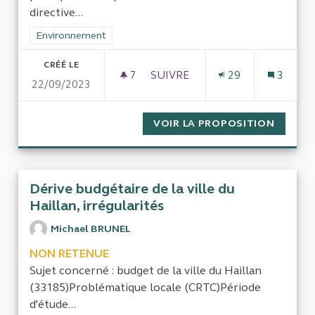
directive...
Filtrer les résultats de la catégorie : Environnement
Environnement
CRÉÉ LE
7
7 ABONNÉS
SUIVRE
29
3
22/09/2023
GÉRER L'EAU ET LA BIODIVERS
VOIR LA PROPOSITION
GÉRER 
Dérive budgétaire de la ville du
Haillan, irrégularités
Michael BRUNEL
NON RETENUE
Sujet concerné : budget de la ville du Haillan
(33185)Problématique locale (CRTC)Période
d'étude...