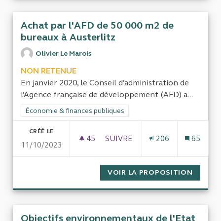
Achat par l'AFD de 50 000 m2 de
bureaux à Austerlitz
Olivier Le Marois
NON RETENUE
En janvier 2020, le Conseil d’administration de
l’Agence française de développement (AFD) a...
Filtrer les résultats de la catégorie : Économie & finances pub
Économie & finances publiques
CRÉÉ LE
45
45 ABONNÉS
SUIVRE
206
65
11/10/2023
ACHAT PAR L'AFD DE 50 000 M
VOIR LA PROPOSITION
ACHAT 
Objectifs environnementaux de l'Etat