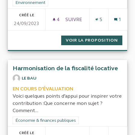
Filtrer les résultats de la catégorie : Environnement
Environnement
CRÉÉ LE
4
4 ABONNÉS
SUIVRE
5
1
24/09/2023
PÉNALITÉS DUES PAR LA SNC
VOIR LA PROPOSITION
PÉNALI
Harmonisation de la fiscalité locative
LE BAU
EN COURS D'ÉVALUATION
Voici quelques points d’appui pour inspirer votre
contribution :Que concerne mon sujet ?
Comment...
Filtrer les résultats de la catégorie : Économie & finances pub
Économie & finances publiques
CRÉÉ LE