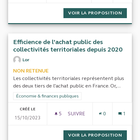
VOIR LA PROPOSITION
SERVIC
Efficience de l'achat public des
collectivités territoriales depuis 2020
Lor
NON RETENUE
Les collectivités territoriales représentent plus
des deux tiers de l'achat public en France. Or,...
Filtrer les résultats de la catégorie : Économie & finances pub
Économie & finances publiques
CRÉÉ LE
5
5 ABONNÉS
SUIVRE
0
1
15/10/2023
EFFICIENCE DE L'ACHAT PUBL
VOIR LA PROPOSITION
EFFICI