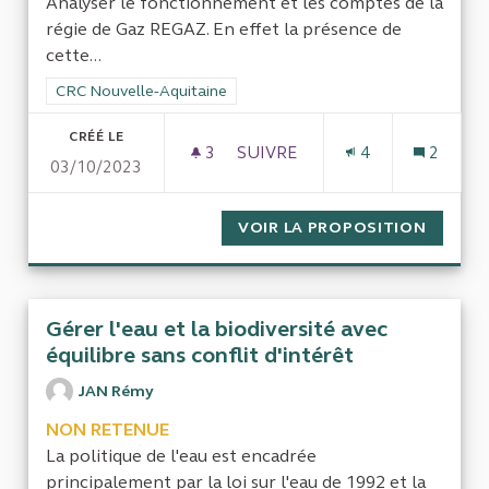
Analyser le fonctionnement et les comptes de la
régie de Gaz REGAZ. En effet la présence de
cette...
Filtrer les résultats de la catégorie : CRC Nouvelle-Aquitaine
CRC Nouvelle-Aquitaine
CRÉÉ LE
3
3 ABONNÉS
SUIVRE
4
2
03/10/2023
FONCTIONNEMENT DE LA RÉG
VOIR LA PROPOSITION
FONCTI
Gérer l'eau et la biodiversité avec
équilibre sans conflit d'intérêt
JAN Rémy
NON RETENUE
La politique de l'eau est encadrée
principalement par la loi sur l'eau de 1992 et la