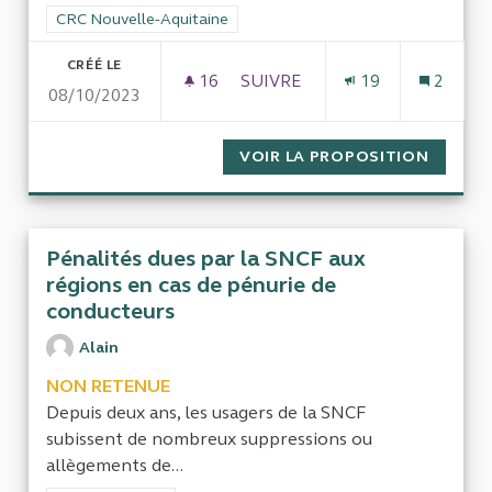
Filtrer les résultats de la catégorie : CRC Nouvelle-Aquitaine
CRC Nouvelle-Aquitaine
CRÉÉ LE
16
16 ABONNÉS
SUIVRE
19
2
08/10/2023
DÉRIVE BUDGÉTAIRE DE LA VI
VOIR LA PROPOSITION
DÉRIVE
Pénalités dues par la SNCF aux
régions en cas de pénurie de
conducteurs
Alain
NON RETENUE
Depuis deux ans, les usagers de la SNCF
subissent de nombreux suppressions ou
allègements de...