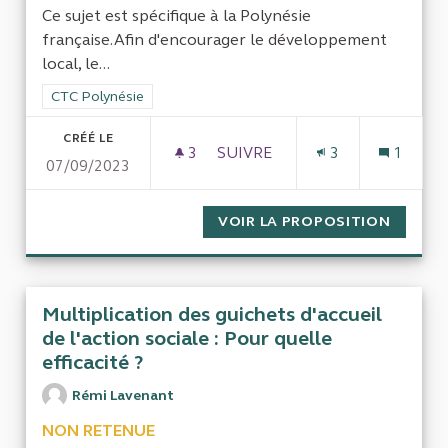
Ce sujet est spécifique à la Polynésie
française.Afin d'encourager le développement
local, le...
Filtrer les résultats de la catégorie : CTC Polynésie
CTC Polynésie
CRÉÉ LE
3
3 ABONNÉS
SUIVRE
3
1
07/09/2023
TAXE DE DÉVELOPPEMENT LO
VOIR LA PROPOSITION
TAXE D
Multiplication des guichets d'accueil
de l'action sociale : Pour quelle
efficacité ?
Rémi Lavenant
NON RETENUE