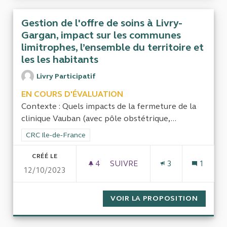
Gestion de l'offre de soins à Livry-
Gargan, impact sur les communes
limitrophes, l’ensemble du territoire et
les les habitants
Livry Participatif
EN COURS D'ÉVALUATION
Contexte : Quels impacts de la fermeture de la
clinique Vauban (avec pôle obstétrique,...
Filtrer les résultats de la catégorie : CRC Ile-de-France
CRC Ile-de-France
CRÉÉ LE
4
4 ABONNÉS
SUIVRE
3
1
12/10/2023
GESTION DE L'OFFRE DE SOIN
VOIR LA PROPOSITION
GESTIO