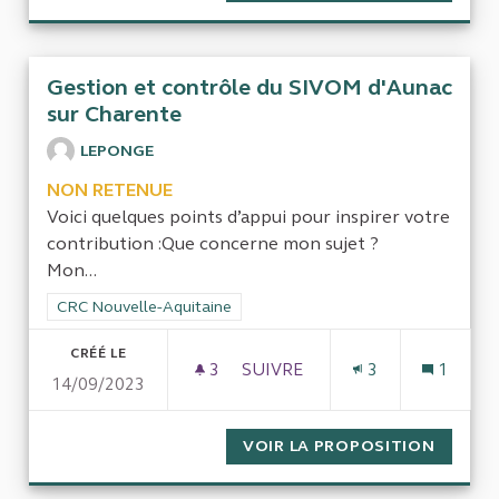
Gestion et contrôle du SIVOM d'Aunac
sur Charente
LEPONGE
NON RETENUE
Voici quelques points d’appui pour inspirer votre
contribution :Que concerne mon sujet ?
Mon...
Filtrer les résultats de la catégorie : CRC Nouvelle-Aquitaine
CRC Nouvelle-Aquitaine
CRÉÉ LE
3
3 ABONNÉS
SUIVRE
3
1
14/09/2023
GESTION ET CONTRÔLE DU S
VOIR LA PROPOSITION
GESTIO