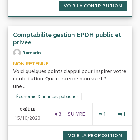
VOIR LA CONTRIBUTION
ÉVALUE
Comptabilite gestion EPDH public et
privee
Romarin
NON RETENUE
Voici quelques points d’appui pour inspirer votre
contribution :Que concerne mon sujet ?
une...
Filtrer les résultats de la catégorie : Économie & finances pub
Économie & finances publiques
CRÉÉ LE
3
3 ABONNÉS
SUIVRE
1
1
15/10/2023
VOIR LA PROPOSITION
COMPTA