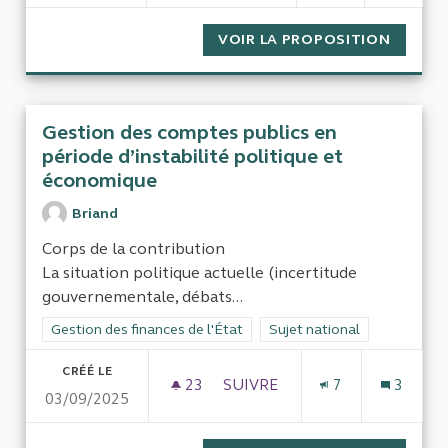
VOIR LA PROPOSITION
CONTRÔ
Gestion des comptes publics en
période d’instabilité politique et
économique
Briand
Corps de la contribution
La situation politique actuelle (incertitude
gouvernementale, débats...
Filtrer les résultats de la catégorie : Gestion des finances de l
Gestion des finances de l'État
Filtrer les résultats pour le 
Sujet national
CRÉÉ LE
23
23 ABONNÉS
SUIVRE
7
3
03/09/2025
GESTION DES COMPTES PUBLI