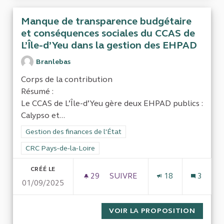
Manque de transparence budgétaire
et conséquences sociales du CCAS de
L’Île-d’Yeu dans la gestion des EHPAD
Branlebas
Corps de la contribution
Résumé :
Le CCAS de L’Île-d’Yeu gère deux EHPAD publics :
Calypso et...
Filtrer les résultats de la catégorie : Gestion des finances de l
Gestion des finances de l'État
Filtrer les résultats pour le secteur : CRC Pays-de-la-Loire
CRC Pays-de-la-Loire
CRÉÉ LE
29
29 ABONNÉS
SUIVRE
18
3
01/09/2025
VOIR LA PROPOSITION
MANQUE