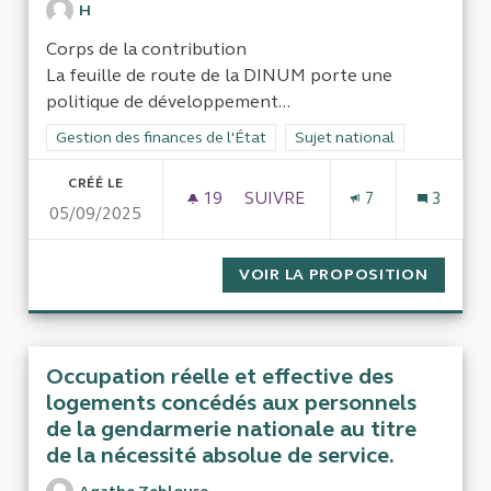
H
Corps de la contribution
La feuille de route de la DINUM porte une
politique de développement...
Filtrer les résultats de la catégorie : Gestion des finances de l
Gestion des finances de l'État
Filtrer les résultats pour le 
Sujet national
CRÉÉ LE
19
19 ABONNÉS
SUIVRE
7
3
05/09/2025
RETOUR SUR INVESTISSEMEN
VOIR LA PROPOSITION
RETOUR
Occupation réelle et effective des
logements concédés aux personnels
de la gendarmerie nationale au titre
de la nécessité absolue de service.