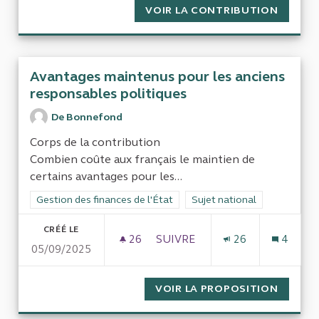
VOIR LA CONTRIBUTION
LA CRO
Avantages maintenus pour les anciens
responsables politiques
De Bonnefond
Corps de la contribution
Combien coûte aux français le maintien de
certains avantages pour les...
Filtrer les résultats de la catégorie : Gestion des finances de l
Gestion des finances de l'État
Filtrer les résultats pour le 
Sujet national
CRÉÉ LE
26
26 ABONNÉS
SUIVRE
26
4
05/09/2025
AVANTAGES MAINTENUS POUR
VOIR LA PROPOSITION
AVANTA