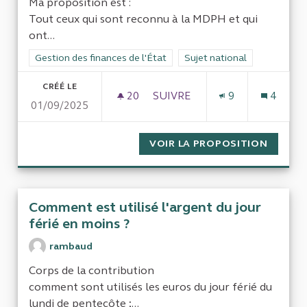
Ma proposition est :
Tout ceux qui sont reconnu à la MDPH et qui
ont...
Filtrer les résultats de la catégorie : Gestion des finances de l
Gestion des finances de l'État
Filtrer les résultats pour le 
Sujet national
CRÉÉ LE
20
20 ABONNÉS
SUIVRE
9
4
01/09/2025
RÉFORMES SOCIALES CHÔMAGE
VOIR LA PROPOSITION
RÉFORM
Comment est utilisé l'argent du jour
férié en moins ?
rambaud
Corps de la contribution
comment sont utilisés les euros du jour férié du
lundi de pentecôte ;...