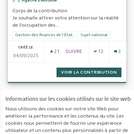
Agathe Zeblouse
Corps de la contribution
Je souhaite attirer votre attention sur la réalité
de l'occupation des...
Filtrer les résultats de la catégorie : Gestion des finances de l
Gestion des finances de l'État
Filtrer les résultats pour le 
Sujet national
CRÉÉ LE
21
21 ABONNÉS
SUIVRE
12
3
04/09/2025
OCCUPATION RÉELLE ET EFFE
VOIR LA CONTRIBUTION
OCCUPA
« Première
‹ Précédent
Suivant ›
Informations sur les cookies utilisés sur le site web
Dernière »
Nous utilisons des cookies sur notre site Web pour
améliorer la performance et les contenus du site. Les
Voir toutes les propositions retirées
cookies nous permettent de fournir une expérience
utilisateur et un contenu plus personnalisés à partir de