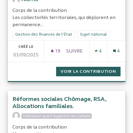
Corps de la contribution
Les collectivités territoriales, qui déplorent en
permanence...
Filtrer les résultats de la catégorie : Gestion des finances de l
Gestion des finances de l'État
Filtrer les résultats pour le 
Sujet national
CRÉÉ LE
19
19 ABONNÉS
SUIVRE
4
4
03/09/2025
GESTION DES FINANCES DE L'
VOIR LA CONTRIBUTION
GESTIO
Réformes sociales Chômage, RSA,
Allocations familiales.
Utilisateur ayant supprimé son compte
Corps de la contribution