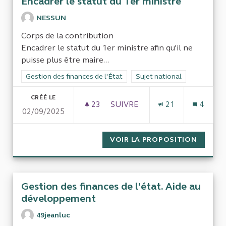
Encadrer le statut du 1er ministre
NESSUN
Corps de la contribution
Encadrer le statut du 1er ministre afin qu'il ne
puisse plus être maire...
Filtrer les résultats de la catégorie : Gestion des finances de l
Gestion des finances de l'État
Filtrer les résultats pour le 
Sujet national
CRÉÉ LE
23
23 ABONNÉS
SUIVRE
21
4
02/09/2025
ENCADRER LE STATUT DU 1ER
VOIR LA PROPOSITION
ENCADR
Gestion des finances de l'état. Aide au
développement
49jeanluc