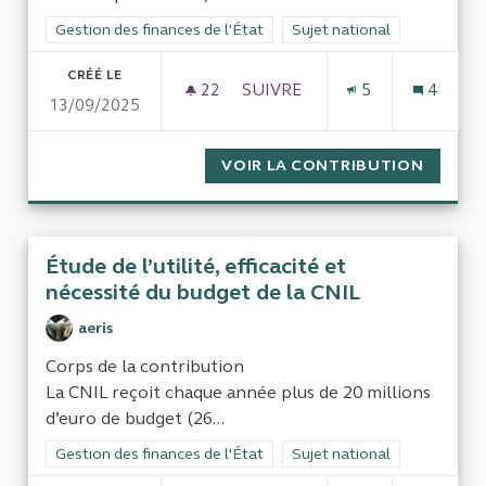
Filtrer les résultats de la catégorie : Gestion des finances de l
Gestion des finances de l'État
Filtrer les résultats pour le 
Sujet national
CRÉÉ LE
22
22 ABONNÉS
SUIVRE
5
4
13/09/2025
COMMENT EST UTILISÉ L'ARG
VOIR LA CONTRIBUTION
COMMEN
Étude de l’utilité, efficacité et
nécessité du budget de la CNIL
aeris
Corps de la contribution
La CNIL reçoit chaque année plus de 20 millions
d’euro de budget (26...
Filtrer les résultats de la catégorie : Gestion des finances de l
Gestion des finances de l'État
Filtrer les résultats pour le 
Sujet national