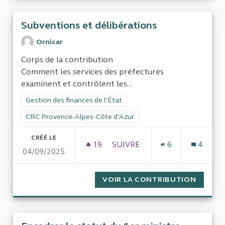
Subventions et délibérations
Ornicar
Corps de la contribution
Comment les services des préfectures
examinent et contrôlent les...
Filtrer les résultats de la catégorie : Gestion des finances de l
Gestion des finances de l'État
Filtrer les résultats pour le secteur : CRC Provence-Alpes-Côt
CRC Provence-Alpes-Côte d’Azur
CRÉÉ LE
19
19 ABONNÉS
SUIVRE
6
4
04/09/2025
SUBVENTIONS ET DÉLIBÉRAT
VOIR LA CONTRIBUTION
SUBVEN