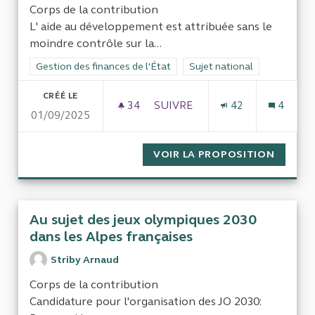
Corps de la contribution
L' aide au développement est attribuée sans le
moindre contrôle sur la...
Filtrer les résultats de la catégorie : Gestion des finances de l
Gestion des finances de l'État
Filtrer les résultats pour le 
Sujet national
CRÉÉ LE
34
34 ABONNÉS
SUIVRE
42
4
01/09/2025
GESTION DES FINANCES DE L'
VOIR LA PROPOSITION
GESTIO
Au sujet des jeux olympiques 2030
dans les Alpes françaises
Striby Arnaud
Corps de la contribution
Candidature pour l'organisation des JO 2030: