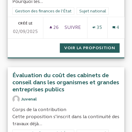
Pourquoi les...
Filtrer les résultats de la catégorie : Gestion des finances de l
Gestion des finances de l'État
Filtrer les résultats pour le 
Sujet national
CRÉÉ LE
26
26 ABONNÉS
SUIVRE
35
4
02/09/2025
AU SUJET DES JEUX OLYMPIQU
VOIR LA PROPOSITION
AU SUJ
Évaluation du coût des cabinets de
conseil dans les organismes et grandes
entreprises publics
Juvenal
Corps de la contribution
Cette proposition s’inscrit dans la continuité des
travaux déjà...