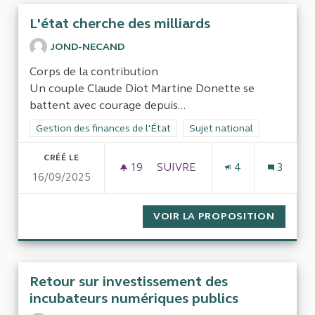
L'état cherche des milliards
JOND-NECAND
Corps de la contribution
Un couple Claude Diot Martine Donette se
battent avec courage depuis...
Filtrer les résultats de la catégorie : Gestion des finances de l
Gestion des finances de l'État
Filtrer les résultats pour le 
Sujet national
CRÉÉ LE
19
19 ABONNÉS
SUIVRE
4
3
16/09/2025
L'ÉTAT CHERCHE DES MILLIA
VOIR LA PROPOSITION
L'ÉTAT
Retour sur investissement des
incubateurs numériques publics