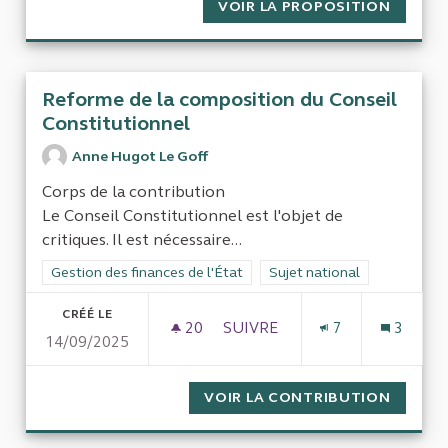
VOIR LA PROPOSITION
GESTIO
Reforme de la composition du Conseil
Constitutionnel
Anne Hugot Le Goff
Corps de la contribution
Le Conseil Constitutionnel est l'objet de
critiques. Il est nécessaire...
Filtrer les résultats de la catégorie : Gestion des finances de l
Gestion des finances de l'État
Filtrer les résultats pour le 
Sujet national
CRÉÉ LE
20
20 ABONNÉS
SUIVRE
7
3
14/09/2025
REFORME DE LA COMPOSITIO
VOIR LA CONTRIBUTION
REFORM