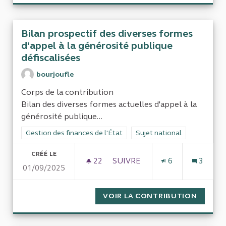
Bilan prospectif des diverses formes
d'appel à la générosité publique
défiscalisées
bourjoufle
Corps de la contribution
Bilan des diverses formes actuelles d'appel à la
générosité publique...
Filtrer les résultats de la catégorie : Gestion des finances de l
Gestion des finances de l'État
Filtrer les résultats pour le 
Sujet national
CRÉÉ LE
22
22 ABONNÉS
SUIVRE
6
3
01/09/2025
BILAN PROSPECTIF DES DIVE
VOIR LA CONTRIBUTION
BILAN 