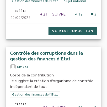
Filtrer les résultats de la catégorie : Gestion des finances de l
Gestion des finances de l'État
Filtrer les résultats pour le 
Sujet national
CRÉÉ LE
21
21 ABONNÉS
SUIVRE
12
3
22/09/2025
ÉVALUATION DU COÛT DES CA
VOIR LA PROPOSITION
ÉVALUA
Contrôle des corruptions dans la
gestion des finances d'Etat
Em974
Corps de la contribution
Je suggère la création d'organisme de contrôle
indépendant de tout...
Filtrer les résultats de la catégorie : Gestion des finances de l
Gestion des finances de l'État
CRÉÉ LE