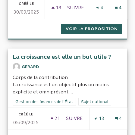
CRÉÉ LE
18
18 ABONNÉS
SUIVRE
4
4
30/09/2025
ÉTUDE DE L’UTILITÉ, EFFICA
VOIR LA PROPOSITION
ÉTUDE 
La croissance est elle un but utile ?
GERARD
Corps de la contribution
La croissance est un objectif plus ou moins
explicite et omniprésent....
Filtrer les résultats de la catégorie : Gestion des finances de l
Gestion des finances de l'État
Filtrer les résultats pour le 
Sujet national
CRÉÉ LE
21
21 ABONNÉS
SUIVRE
13
4
05/09/2025
LA CROISSANCE EST ELLE UN 