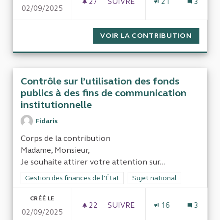
27
27 ABONNÉS
SUIVRE
21
3
02/09/2025
CONTRÔLE DES CORRUPTIONS 
VOIR LA CONTRIBUTION
CONTRÔ
Contrôle sur l’utilisation des fonds
publics à des fins de communication
institutionnelle
Fidaris
Corps de la contribution
Madame, Monsieur,
Je souhaite attirer votre attention sur...
Filtrer les résultats de la catégorie : Gestion des finances de l
Gestion des finances de l'État
Filtrer les résultats pour le 
Sujet national
CRÉÉ LE
22
22 ABONNÉS
SUIVRE
16
3
02/09/2025
CONTRÔLE SUR L’UTILISATIO