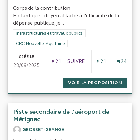
Corps de la contribution
En tant que citoyen attaché à l'efficacité de la
dépense publique, je...
Filtrer les résultats de la catégorie : Infrastructures et travaux
Infrastructures et travaux publics
Filtrer les résultats pour le secteur : CRC Nouvelle-Aquitaine
CRC Nouvelle-Aquitaine
CRÉÉ LE
21
21 ABONNÉS
SUIVRE
21
24
28/09/2025
LA ROUTE LA PLUS CHÈRE DE 
VOIR LA PROPOSITION
LA ROU
Piste secondaire de l'aéroport de
Mérignac
GROSSET-GRANGE