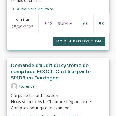
tri des déchets...
Filtrer les résultats pour le secteur : CRC Nouvelle-Aquitaine
CRC Nouvelle-Aquitaine
CRÉÉ LE
18
18 ABONNÉS
SUIVRE
0
0
25/09/2025
ORDURES MÉNAGÈRES
VOIR LA PROPOSITION
ORDUR
Demande d’audit du système de
comptage ECOCITO utilisé par le
SMD3 en Dordogne
Florence
Corps de la contribution
Nous sollicitons la Chambre Régionale des
Comptes pour qu’elle examine...