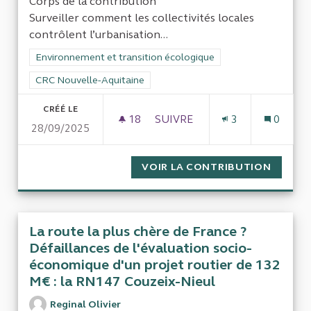
Corps de la contribution
Surveiller comment les collectivités locales
contrôlent l’urbanisation...
Filtrer les résultats de la catégorie : Environnement et transi
Environnement et transition écologique
Filtrer les résultats pour le secteur : CRC Nouvelle-Aquitaine
CRC Nouvelle-Aquitaine
CRÉÉ LE
18
18 ABONNÉS
SUIVRE
3
0
28/09/2025
GESTION DES TERRES ET ARTI
VOIR LA CONTRIBUTION
GESTIO
La route la plus chère de France ?
Défaillances de l'évaluation socio-
économique d'un projet routier de 132
M€ : la RN147 Couzeix-Nieul
Reginal Olivier