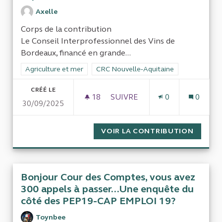
Axelle
Corps de la contribution
Le Conseil Interprofessionnel des Vins de
Bordeaux, financé en grande...
Filtrer les résultats de la catégorie : Agriculture et mer
Agriculture et mer
Filtrer les résultats pour le secteur : 
CRC Nouvelle-Aquitaine
CRÉÉ LE
18
18 ABONNÉS
SUIVRE
0
0
30/09/2025
LE CIVB EST-IL VRAIMENT AU
VOIR LA CONTRIBUTION
LE CIV
Bonjour Cour des Comptes, vous avez
300 appels à passer...Une enquête du
côté des PEP19-CAP EMPLOI 19?
Toynbee