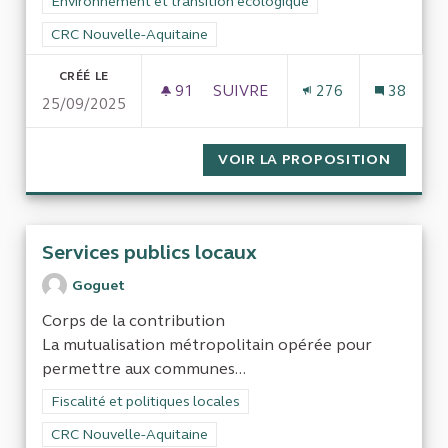
Filtrer les résultats de la catégorie : Environnement et transi
Environnement et transition écologique
Filtrer les résultats pour le secteur : CRC Nouvelle-Aquitaine
CRC Nouvelle-Aquitaine
CRÉÉ LE
91
91 ABONNÉS
SUIVRE
276
38
25/09/2025
DEMANDE D’AUDIT DU SYSTÈM
VOIR LA PROPOSITION
DEMAND
Services publics locaux
Goguet
Corps de la contribution
La mutualisation métropolitain opérée pour
permettre aux communes...
Filtrer les résultats de la catégorie : Fiscalité et politiques loc
Fiscalité et politiques locales
Filtrer les résultats pour le secteur : CRC Nouvelle-Aquitaine
CRC Nouvelle-Aquitaine