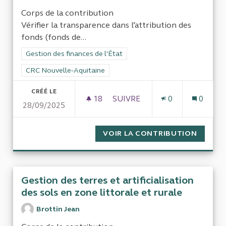
Corps de la contribution
Vérifier la transparence dans l’attribution des
fonds (fonds de...
Filtrer les résultats de la catégorie : Gestion des finances de l
Gestion des finances de l'État
Filtrer les résultats pour le secteur : CRC Nouvelle-Aquitaine
CRC Nouvelle-Aquitaine
CRÉÉ LE
18
18 ABONNÉS
SUIVRE
0
0
28/09/2025
GESTION ET CONTRÔLE DES 
VOIR LA CONTRIBUTION
GESTIO
Gestion des terres et artificialisation
des sols en zone littorale et rurale
Brottin Jean