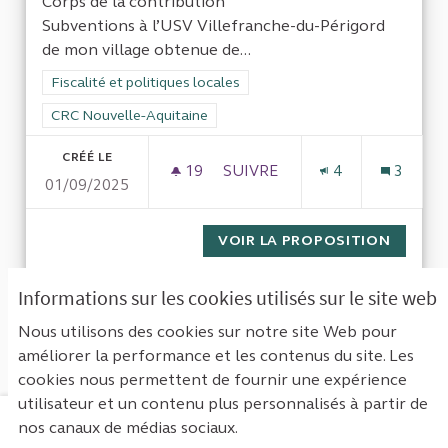
Corps de la contribution
Subventions à l’USV Villefranche-du-Périgord
de mon village obtenue de...
Filtrer les résultats de la catégorie : Fiscalité et politiques loc
Fiscalité et politiques locales
Filtrer les résultats pour le secteur : CRC Nouvelle-Aquitaine
CRC Nouvelle-Aquitaine
CRÉÉ LE
19
19 ABONNÉS
SUIVRE
4
3
01/09/2025
GESTION DES FINANCES PUB
VOIR LA PROPOSITION
GESTIO
Informations sur les cookies utilisés sur le site web
1
Suivant ›
Dernière »
Nous utilisons des cookies sur notre site Web pour
améliorer la performance et les contenus du site. Les
Voir toutes les contributions retirées
cookies nous permettent de fournir une expérience
utilisateur et un contenu plus personnalisés à partir de
nos canaux de médias sociaux.
Mentions légales
Contact