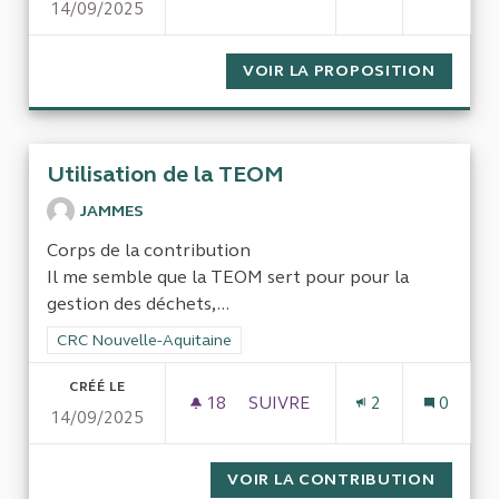
14/09/2025
AUDIT DES ORGANISMES DE G
VOIR LA PROPOSITION
AUDIT 
Utilisation de la TEOM
JAMMES
Corps de la contribution
Il me semble que la TEOM sert pour pour la
gestion des déchets,...
Filtrer les résultats pour le secteur : CRC Nouvelle-Aquitaine
CRC Nouvelle-Aquitaine
CRÉÉ LE
18
18 ABONNÉS
SUIVRE
2
0
14/09/2025
UTILISATION DE LA TEOM
VOIR LA CONTRIBUTION
UTILIS