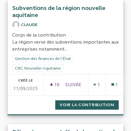
Subventions de la région nouvelle
aquitaine
CLAUDE
Corps de la contribution
La région verse des subventions importantes aux
entreprises notamment...
Filtrer les résultats de la catégorie : Gestion des finances de l
Gestion des finances de l'État
Filtrer les résultats pour le secteur : CRC Nouvelle-Aquitaine
CRC Nouvelle-Aquitaine
CRÉÉ LE
19
19 ABONNÉS
SUIVRE
1
1
11/09/2025
SUBVENTIONS DE LA RÉGION
VOIR LA CONTRIBUTION
SUBVEN