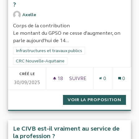
?
Axelle
Corps de la contribution
Le montant du GPSO ne cesse d'augmenter, on
parle aujourd'hui de 14...
Filtrer les résultats de la catégorie : Infrastructures et travaux
Infrastructures et travaux publics
Filtrer les résultats pour le secteur : CRC Nouvelle-Aquitaine
CRC Nouvelle-Aquitaine
CRÉÉ LE
18
18 ABONNÉS
SUIVRE
0
0
30/09/2025
QUEL SERAIT LE COÛT RÉEL 
VOIR LA PROPOSITION
QUEL S
Le CIVB est-il vraiment au service de
la profession ?