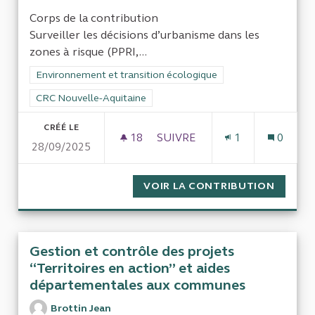
Corps de la contribution
Surveiller les décisions d’urbanisme dans les
zones à risque (PPRI,...
Filtrer les résultats de la catégorie : Environnement et transi
Environnement et transition écologique
Filtrer les résultats pour le secteur : CRC Nouvelle-Aquitaine
CRC Nouvelle-Aquitaine
CRÉÉ LE
18
18 ABONNÉS
SUIVRE
1
0
28/09/2025
AMÉNAGEMENT ET URBANISME 
VOIR LA CONTRIBUTION
AMÉNAG
Gestion et contrôle des projets
“Territoires en action” et aides
départementales aux communes
Brottin Jean