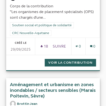
Corps de la contribution
"Les organismes de placement spécialisés (OPS)
sont chargés d'une...
Filtrer les résultats de la catégorie : Soutien social et politiqu
Soutien social et politique de solidarité
Filtrer les résultats pour le secteur : CRC Nouvelle-Aquitaine
CRC Nouvelle-Aquitaine
CRÉÉ LE
18
18 ABONNÉS
SUIVRE
0
0
29/09/2025
BONJOUR COUR DES COMPTES,
VOIR LA CONTRIBUTION
BONJOU
Aménagement et urbanisme en zones
inondables / secteurs sensibles (Marais
Poitevin, Sèvre)
Brottin Jean