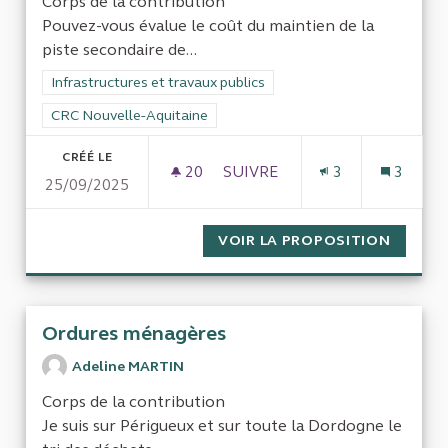
Corps de la contribution
Pouvez-vous évalue le coût du maintien de la
piste secondaire de...
Filtrer les résultats de la catégorie : Infrastructures et travaux
Infrastructures et travaux publics
Filtrer les résultats pour le secteur : CRC Nouvelle-Aquitaine
CRC Nouvelle-Aquitaine
CRÉÉ LE
20
20 ABONNÉS
SUIVRE
3
3
25/09/2025
PISTE SECONDAIRE DE L'AÉR
VOIR LA PROPOSITION
PISTE 
Ordures ménagères
Adeline MARTIN
Corps de la contribution
Je suis sur Périgueux et sur toute la Dordogne le