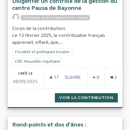
Diligenter un contrôle de la gestion du
centre Pausa de Bayonne
Utilisateur ayant supprimé son compte
Corps de la contribution
Le 13 février 2025, le contribuable français
apprenait, effaré, que,...
Filtrer les résultats de la catégorie : Fiscalité et politiques loc
Fiscalité et politiques locales
Filtrer les résultats pour le secteur : CRC Nouvelle-Aquitaine
CRC Nouvelle-Aquitaine
CRÉÉ LE
17
17 ABONNÉS
SUIVRE
0
3
08/09/2025
DILIGENTER UN CONTRÔLE D
VOIR LA CONTRIBUTION
DILIGE
Rond-points et dos d'ânes :