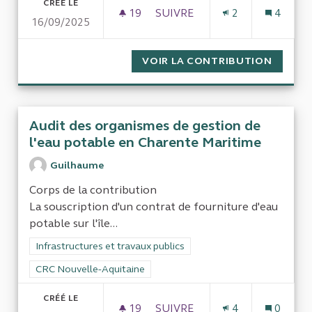
CRÉÉ LE
19
19 ABONNÉS
SUIVRE
2
4
16/09/2025
CONFORMITÉ LOCATIONS
VOIR LA CONTRIBUTION
CONFO
Audit des organismes de gestion de
l'eau potable en Charente Maritime
Guilhaume
Corps de la contribution
La souscription d'un contrat de fourniture d'eau
potable sur l'île...
Filtrer les résultats de la catégorie : Infrastructures et travaux
Infrastructures et travaux publics
Filtrer les résultats pour le secteur : CRC Nouvelle-Aquitaine
CRC Nouvelle-Aquitaine
CRÉÉ LE
19
19 ABONNÉS
SUIVRE
4
0