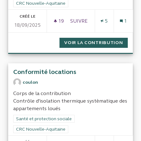
Filtrer les résultats pour le secteur : CRC Nouvelle-Aquitaine
CRC Nouvelle-Aquitaine
CRÉÉ LE
19
19 ABONNÉS
SUIVRE
5
1
18/09/2025
ÉVALUATION DE LA PERTINEN
VOIR LA CONTRIBUTION
ÉVALUA
Conformité locations
coulon
Corps de la contribution
Contrôle d'isolation thermique systèmatique des
appartements loués
Filtrer les résultats de la catégorie : Santé et protection socia
Santé et protection sociale
Filtrer les résultats pour le secteur : CRC Nouvelle-Aquitaine
CRC Nouvelle-Aquitaine