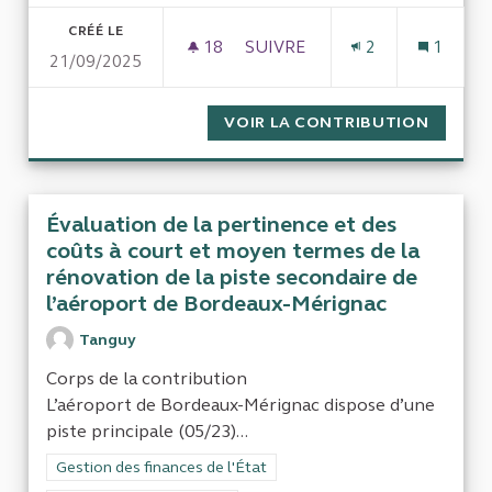
CRÉÉ LE
18
18 ABONNÉS
SUIVRE
2
1
21/09/2025
SERVICES PUBLICS LOCAUX
VOIR LA CONTRIBUTION
SERVIC
Évaluation de la pertinence et des
coûts à court et moyen termes de la
rénovation de la piste secondaire de
l’aéroport de Bordeaux-Mérignac
Tanguy
Corps de la contribution
L’aéroport de Bordeaux-Mérignac dispose d’une
piste principale (05/23)...
Filtrer les résultats de la catégorie : Gestion des finances de l
Gestion des finances de l'État