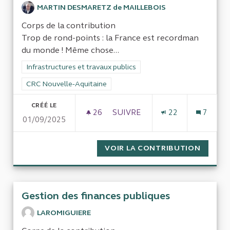
MARTIN DESMARETZ de MAILLEBOIS
Corps de la contribution
Trop de rond-points : la France est recordman
du monde ! Même chose...
Filtrer les résultats de la catégorie : Infrastructures et travaux
Infrastructures et travaux publics
Filtrer les résultats pour le secteur : CRC Nouvelle-Aquitaine
CRC Nouvelle-Aquitaine
CRÉÉ LE
26
26 ABONNÉS
SUIVRE
22
7
01/09/2025
ROND-POINTS ET DOS D'ÂNES 
VOIR LA CONTRIBUTION
ROND-P
Gestion des finances publiques
LAROMIGUIERE