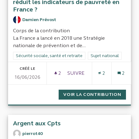
réduit les indicateurs de pauvreté en
France ?
Damien Prévost
Corps de la contribution
La France a lancé en 2018 une Stratégie
nationale de prévention et de...
Filtrer les résultats de la catégorie : Sécurité sociale, santé et
Sécurité sociale, santé et retraite
Filtrer les résultats pour
Sujet national
CRÉÉ LE
2
2 ABONNÉS
SUIVRE
2
2
16/06/2026
ÉVALUATION DU PLAN PAUVRET
VOIR LA CONTRIBUTION
ÉVALUA
Argent aux Cpts
pierrot40