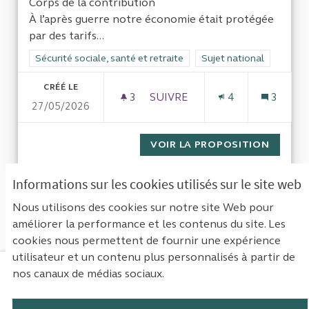
Corps de la contribution
À l’après guerre notre économie était protégée
par des tarifs...
Filtrer les résultats de la catégorie : Sécurité sociale, santé et
Sécurité sociale, santé et retraite
Filtrer les résultats pour
Sujet national
CRÉÉ LE
3
3 ABONNÉS
SUIVRE
4
3
27/05/2026
ACTUALISER LE FINANCEMENT
VOIR LA PROPOSITION
ACTUAL
Informations sur les cookies utilisés sur le site web
1
Suivant ›
Dernière »
Nous utilisons des cookies sur notre site Web pour
améliorer la performance et les contenus du site. Les
Voir toutes les propositions retirées
cookies nous permettent de fournir une expérience
utilisateur et un contenu plus personnalisés à partir de
nos canaux de médias sociaux.
Mentions légales
Contact
Accessibilité : non conforme