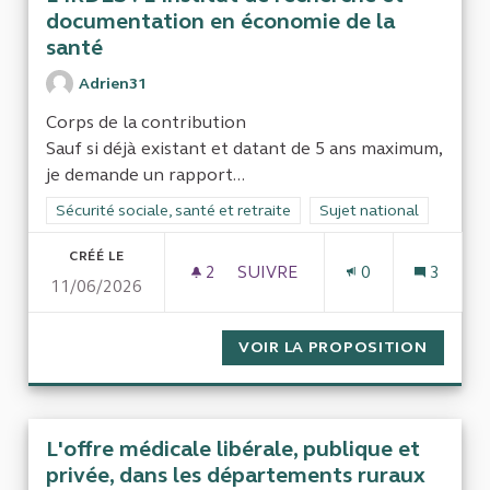
documentation en économie de la
santé
Adrien31
Corps de la contribution
Sauf si déjà existant et datant de 5 ans maximum,
je demande un rapport...
Filtrer les résultats de la catégorie : Sécurité sociale, santé et
Sécurité sociale, santé et retraite
Filtrer les résultats pour
Sujet national
CRÉÉ LE
2
2 ABONNÉS
SUIVRE
0
3
11/06/2026
L'IRDES : L'INSTITUT DE R
VOIR LA PROPOSITION
L'IRDE
L'offre médicale libérale, publique et
privée, dans les départements ruraux