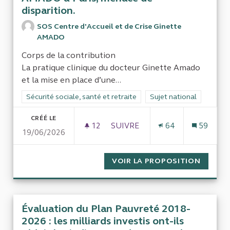
disparition.
SOS Centre d'Accueil et de Crise Ginette
AMADO
Corps de la contribution
La pratique clinique du docteur Ginette Amado
et la mise en place d’une...
Filtrer les résultats de la catégorie : Sécurité sociale, santé et
Sécurité sociale, santé et retraite
Filtrer les résultats pour
Sujet national
CRÉÉ LE
12
12 ABONNÉS
SUIVRE
64
59
19/06/2026
ENJEUX DE LA DÉGRADATION D
VOIR LA PROPOSITION
ENJEUX
Évaluation du Plan Pauvreté 2018-
2026 : les milliards investis ont-ils