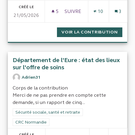
CRÉÉ LE
5
5 ABONNÉS
SUIVRE
10
3
21/05/2026
LE MODÈLE ÉCONOMIQUE DE N
VOIR LA CONTRIBUTION
LE MOD
Département de l'Eure : état des lieux
sur l'offre de soins
Adrien31
Corps de la contribution
Merci de ne pas prendre en compte cette
demande, si un rapport de cinq...
Filtrer les résultats de la catégorie : Sécurité sociale, santé et
Sécurité sociale, santé et retraite
Filtrer les résultats pour le secteur : CRC Normandie
CRC Normandie
CRÉÉ LE