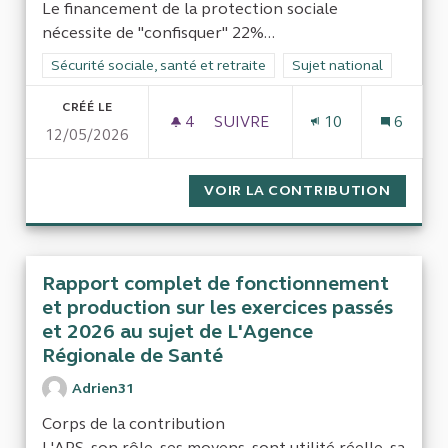
Le financement de la protection sociale
nécessite de "confisquer" 22%...
Filtrer les résultats de la catégorie : Sécurité sociale, santé et
Sécurité sociale, santé et retraite
Filtrer les résultats pour
Sujet national
CRÉÉ LE
4
4 ABONNÉS
SUIVRE
10
6
12/05/2026
LA PROTECTION SOCIALE N'E
VOIR LA CONTRIBUTION
LA PRO
Rapport complet de fonctionnement
et production sur les exercices passés
et 2026 au sujet de L'Agence
Régionale de Santé
Adrien31
Corps de la contribution
L'ARS, son rôle, ses moyens, sont utilité réelle, sa