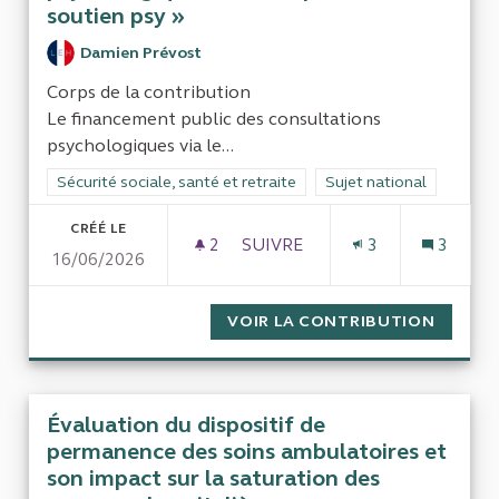
soutien psy »
Damien Prévost
Corps de la contribution
Le financement public des consultations
psychologiques via le...
Filtrer les résultats de la catégorie : Sécurité sociale, santé et
Sécurité sociale, santé et retraite
Filtrer les résultats pour
Sujet national
CRÉÉ LE
2
2 ABONNÉS
SUIVRE
3
3
16/06/2026
EVALUATION DU SYSTÈME DE
VOIR LA CONTRIBUTION
EVALUA
Évaluation du dispositif de
permanence des soins ambulatoires et
son impact sur la saturation des