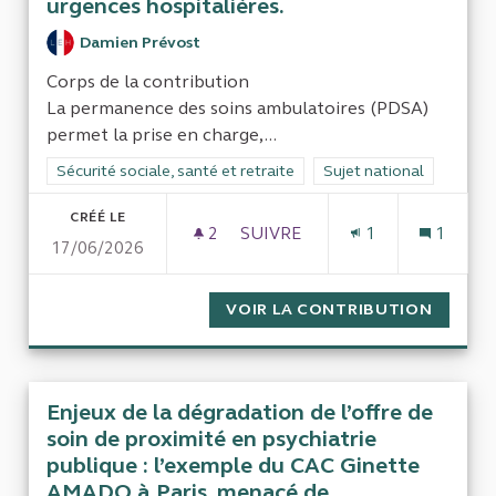
urgences hospitalières.
Damien Prévost
Corps de la contribution
La permanence des soins ambulatoires (PDSA)
permet la prise en charge,...
Filtrer les résultats de la catégorie : Sécurité sociale, santé et
Sécurité sociale, santé et retraite
Filtrer les résultats pour
Sujet national
CRÉÉ LE
2
2 ABONNÉS
SUIVRE
1
1
17/06/2026
ÉVALUATION DU DISPOSITIF 
VOIR LA CONTRIBUTION
ÉVALUA
Enjeux de la dégradation de l’offre de
soin de proximité en psychiatrie
publique : l’exemple du CAC Ginette
AMADO à Paris, menacé de