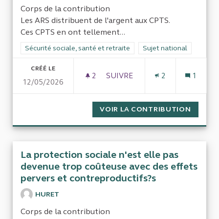
Corps de la contribution
Les ARS distribuent de l'argent aux CPTS.
Ces CPTS en ont tellement...
Filtrer les résultats de la catégorie : Sécurité sociale, santé et
Sécurité sociale, santé et retraite
Filtrer les résultats pour
Sujet national
CRÉÉ LE
2
2 ABONNÉS
SUIVRE
2
1
12/05/2026
ARGENT AUX CPTS
VOIR LA CONTRIBUTION
ARGEN
La protection sociale n'est elle pas
devenue trop coûteuse avec des effets
pervers et contreproductifs?s
HURET
Corps de la contribution