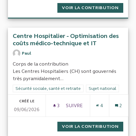
VOIR LA CONTRIBUTION
ALLÈGE
Centre Hospitalier - Optimisation des
coûts médico-technique et IT
Paul
Corps de la contribution
Les Centres Hospitaliers (CH) sont gouvernés
très pyramidalement...
Filtrer les résultats de la catégorie : Sécurité sociale, santé et
Sécurité sociale, santé et retraite
Filtrer les résultats pour
Sujet national
CRÉÉ LE
3
3 ABONNÉS
SUIVRE
4
2
09/06/2026
CENTRE HOSPITALIER - OPTI
VOIR LA CONTRIBUTION
CENTRE