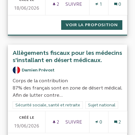
2
2 ABONNÉS
SUIVRE
1
0
18/06/2026
DÉPARTEMENT DE L'EURE : ÉT
VOIR LA PROPOSITION
DÉPART
Allègements fiscaux pour les médecins
s’installant en désert médicaux.
Damien Prévost
Corps de la contribution
87% des français sont en zone de désert médical.
Afin de lutter contre...
Filtrer les résultats de la catégorie : Sécurité sociale, santé et
Sécurité sociale, santé et retraite
Filtrer les résultats pour
Sujet national
CRÉÉ LE
2
2 ABONNÉS
SUIVRE
0
2
19/06/2026
ALLÈGEMENTS FISCAUX POUR 