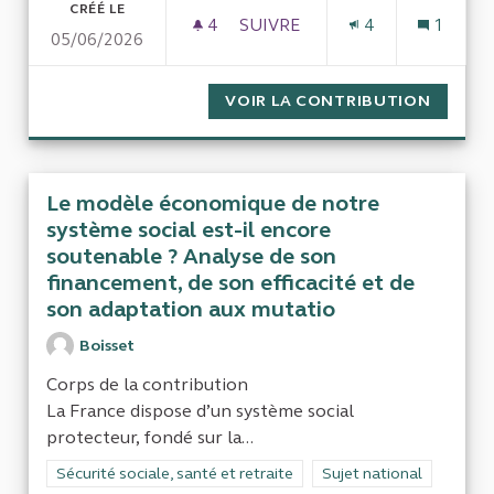
CRÉÉ LE
4
4 ABONNÉS
SUIVRE
4
1
05/06/2026
MÉDECIN HOMÉOPATHE ET R
VOIR LA CONTRIBUTION
MÉDECI
Le modèle économique de notre
système social est-il encore
soutenable ? Analyse de son
financement, de son efficacité et de
son adaptation aux mutatio
Boisset
Corps de la contribution
La France dispose d’un système social
protecteur, fondé sur la...
Filtrer les résultats de la catégorie : Sécurité sociale, santé et
Sécurité sociale, santé et retraite
Filtrer les résultats pour
Sujet national