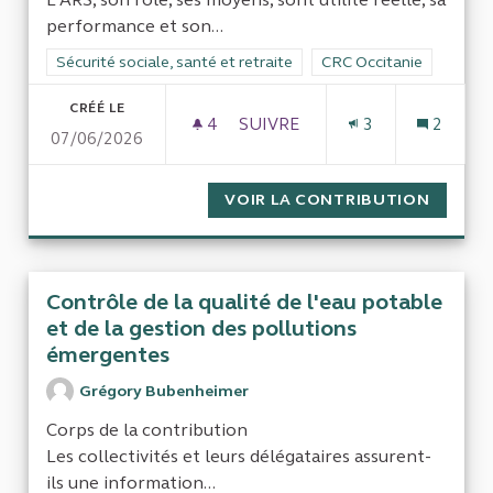
performance et son...
Filtrer les résultats de la catégorie : Sécurité sociale, santé et
Sécurité sociale, santé et retraite
Filtrer les résultats pou
CRC Occitanie
CRÉÉ LE
4
4 ABONNÉS
SUIVRE
3
2
07/06/2026
RAPPORT COMPLET DE FONCTI
VOIR LA CONTRIBUTION
RAPPOR
Contrôle de la qualité de l'eau potable
et de la gestion des pollutions
émergentes
Grégory Bubenheimer
Corps de la contribution
Les collectivités et leurs délégataires assurent-
ils une information...