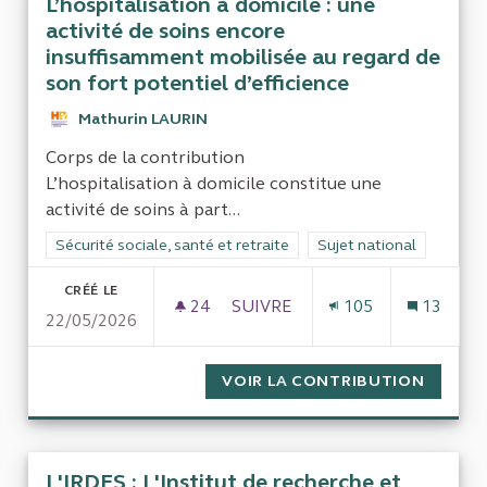
L’hospitalisation à domicile : une
activité de soins encore
insuffisamment mobilisée au regard de
son fort potentiel d’efficience
Mathurin LAURIN
Corps de la contribution
L’hospitalisation à domicile constitue une
activité de soins à part...
Filtrer les résultats de la catégorie : Sécurité sociale, santé et
Sécurité sociale, santé et retraite
Filtrer les résultats pour
Sujet national
CRÉÉ LE
24
24 ABONNÉS
SUIVRE
105
13
22/05/2026
L’HOSPITALISATION À DOMICI
VOIR LA CONTRIBUTION
L’HOSP
L'IRDES : L'Institut de recherche et