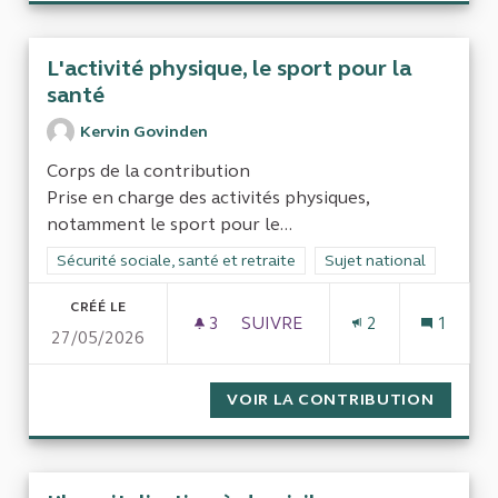
L'activité physique, le sport pour la
santé
Kervin Govinden
Corps de la contribution
Prise en charge des activités physiques,
notamment le sport pour le...
Filtrer les résultats de la catégorie : Sécurité sociale, santé et
Sécurité sociale, santé et retraite
Filtrer les résultats pour
Sujet national
CRÉÉ LE
3
3 ABONNÉS
SUIVRE
2
1
27/05/2026
L'ACTIVITÉ PHYSIQUE, LE SP
VOIR LA CONTRIBUTION
L'ACTI