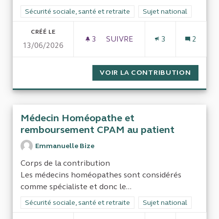
Filtrer les résultats de la catégorie : Sécurité sociale, santé et
Sécurité sociale, santé et retraite
Filtrer les résultats pour
Sujet national
CRÉÉ LE
3
3 ABONNÉS
SUIVRE
3
2
13/06/2026
CONTRÔLE DE LA QUALITÉ DE
VOIR LA CONTRIBUTION
CONTRÔ
Médecin Homéopathe et
remboursement CPAM au patient
Emmanuelle Bize
Corps de la contribution
Les médecins homéopathes sont considérés
comme spécialiste et donc le...
Filtrer les résultats de la catégorie : Sécurité sociale, santé et
Sécurité sociale, santé et retraite
Filtrer les résultats pour
Sujet national