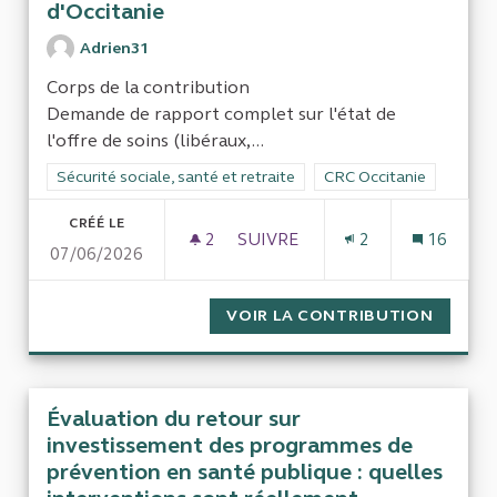
d'Occitanie
Adrien31
Corps de la contribution
Demande de rapport complet sur l'état de
l'offre de soins (libéraux,...
Filtrer les résultats de la catégorie : Sécurité sociale, santé et
Sécurité sociale, santé et retraite
Filtrer les résultats pou
CRC Occitanie
CRÉÉ LE
2
2 ABONNÉS
SUIVRE
2
16
07/06/2026
L'OFFRE MÉDICALE LIBÉRALE,
VOIR LA CONTRIBUTION
L'OFFR
Évaluation du retour sur
investissement des programmes de
prévention en santé publique : quelles