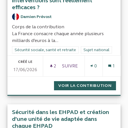
interventions sont réellement
efficaces ?
Damien Prévost
Corps de la contribution
La France consacre chaque année plusieurs
milliards d’euros à la...
Filtrer les résultats de la catégorie : Sécurité sociale, santé et
Sécurité sociale, santé et retraite
Filtrer les résultats pour
Sujet national
CRÉÉ LE
2
2 ABONNÉS
SUIVRE
0
1
17/06/2026
ÉVALUATION DU RETOUR SUR
VOIR LA CONTRIBUTION
ÉVALUA
Sécurité dans les EHPAD et création
d'une unité de vie adaptée dans
chaque EHPAD