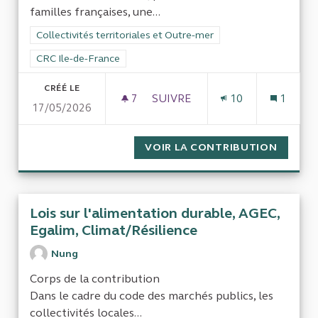
familles françaises, une...
Filtrer les résultats de la catégorie : Collectivités territoriale
Collectivités territoriales et Outre-mer
Filtrer les résultats pour le secteur : CRC Ile-de-France
CRC Ile-de-France
CRÉÉ LE
7
7 ABONNÉS
SUIVRE
10
1
17/05/2026
CANTINE SCOLAIRE : 8,60 € 
VOIR LA CONTRIBUTION
CANTIN
Lois sur l'alimentation durable, AGEC,
Egalim, Climat/Résilience
Nung
Corps de la contribution
Dans le cadre du code des marchés publics, les
collectivités locales...