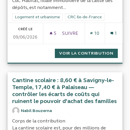
CdC Habitat, filiale immobilière de la caisse des
dépôts, est notamment...
Filtrer les résultats de la catégorie : Logement et urbanisme
Logement et urbanisme
Filtrer les résultats pour le secte
CRC Ile-de-France
CRÉÉ LE
5
5 ABONNÉS
SUIVRE
10
1
09/06/2026
AUDITER CDC HABITAT
VOIR LA CONTRIBUTION
AUDITE
Cantine scolaire : 8,60 € à Savigny-le-
Temple, 17,40 € à Palaiseau —
contrôler les écarts de coûts qui
ruinent le pouvoir d'achat des familles
Nabil Bouzerna
Corps de la contribution
La cantine scolaire est, pour des millions de