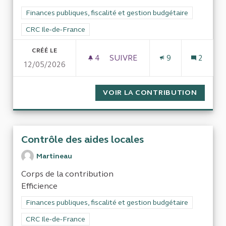
Filtrer les résultats de la catégorie : Finances publiques, fisca
Finances publiques, fiscalité et gestion budgétaire
Filtrer les résultats pour le secteur : CRC Ile-de-France
CRC Ile-de-France
CRÉÉ LE
4
4 ABONNÉS
SUIVRE
9
2
12/05/2026
LOIS SUR L'ALIMENTATION DU
VOIR LA CONTRIBUTION
LOIS S
Contrôle des aides locales
Martineau
Corps de la contribution
Efficience
Filtrer les résultats de la catégorie : Finances publiques, fisca
Finances publiques, fiscalité et gestion budgétaire
Filtrer les résultats pour le secteur : CRC Ile-de-France
CRC Ile-de-France