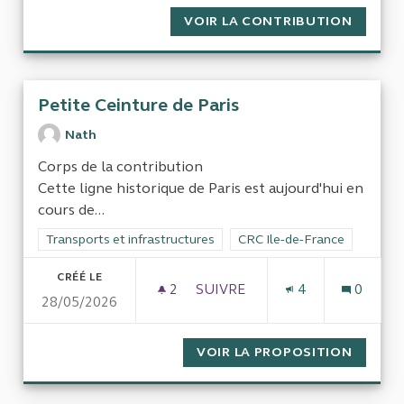
VOIR LA CONTRIBUTION
INDEMN
Petite Ceinture de Paris
Nath
Corps de la contribution
Cette ligne historique de Paris est aujourd'hui en
cours de...
Filtrer les résultats de la catégorie : Transports et infrastruct
Transports et infrastructures
Filtrer les résultats pour le 
CRC Ile-de-France
CRÉÉ LE
2
2 ABONNÉS
SUIVRE
4
0
28/05/2026
PETITE CEINTURE DE PARIS
VOIR LA PROPOSITION
PETITE