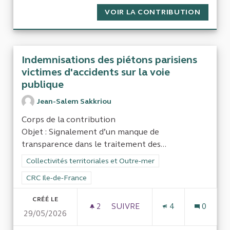
VOIR LA CONTRIBUTION
FRAIS 
Indemnisations des piétons parisiens
victimes d'accidents sur la voie
publique
Jean-Salem Sakkriou
Corps de la contribution
Objet : Signalement d’un manque de
transparence dans le traitement des...
Filtrer les résultats de la catégorie : Collectivités territoriale
Collectivités territoriales et Outre-mer
Filtrer les résultats pour le secteur : CRC Ile-de-France
CRC Ile-de-France
CRÉÉ LE
2
2 ABONNÉS
SUIVRE
4
0
29/05/2026
INDEMNISATIONS DES PIÉTON