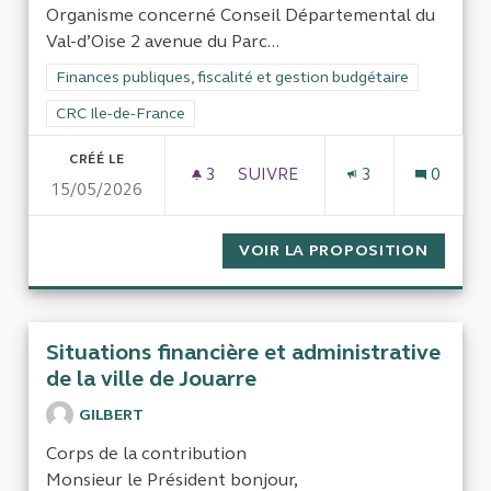
Organisme concerné Conseil Départemental du
Val-d’Oise 2 avenue du Parc...
Filtrer les résultats de la catégorie : Finances publiques, fisca
Finances publiques, fiscalité et gestion budgétaire
Filtrer les résultats pour le secteur : CRC Ile-de-France
CRC Ile-de-France
CRÉÉ LE
3
3 ABONNÉS
SUIVRE
3
0
15/05/2026
CÔNTROLE DES FINANCES DU
VOIR LA PROPOSITION
CÔNTRO
Situations financière et administrative
de la ville de Jouarre
GILBERT
Corps de la contribution
Monsieur le Président bonjour,