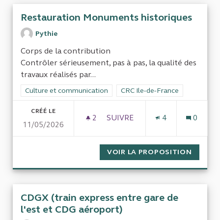
Restauration Monuments historiques
Pythie
Corps de la contribution
Contrôler sérieusement, pas à pas, la qualité des
travaux réalisés par...
Filtrer les résultats de la catégorie : Culture et communicatio
Culture et communication
Filtrer les résultats pour le sec
CRC Ile-de-France
CRÉÉ LE
2
2 ABONNÉS
SUIVRE
4
0
11/05/2026
RESTAURATION MONUMENTS
VOIR LA PROPOSITION
RESTA
CDGX (train express entre gare de
l'est et CDG aéroport)