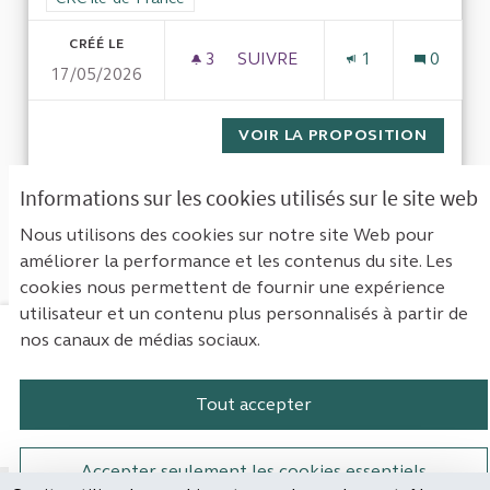
CRÉÉ LE
3
3 ABONNÉS
SUIVRE
1
0
17/05/2026
SITUATIONS FINANCIÈRE ET A
VOIR LA PROPOSITION
SITUAT
Informations sur les cookies utilisés sur le site web
1
Suivant ›
Dernière »
Nous utilisons des cookies sur notre site Web pour
améliorer la performance et les contenus du site. Les
Voir toutes les contributions retirées
cookies nous permettent de fournir une expérience
utilisateur et un contenu plus personnalisés à partir de
nos canaux de médias sociaux.
Mentions légales
Contact
Accessibilité : non conforme
Paramètres des cookies
Tout accepter
Plateforme de participation de la Cou
Plateforme de participation de l
Plateforme de participation
Plateforme de particip
Accepter seulement les cookies essentiels