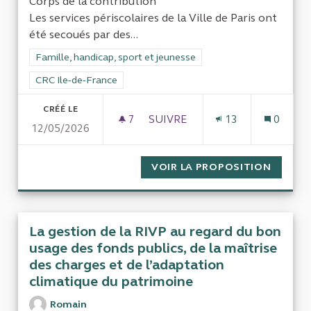
Corps de la contribution
Les services périscolaires de la Ville de Paris ont
été secoués par des...
Filtrer les résultats de la catégorie : Famille, handicap, sport 
Famille, handicap, sport et jeunesse
Filtrer les résultats pour le secteur : CRC Ile-de-France
CRC Ile-de-France
CRÉÉ LE
7
7 ABONNÉS
SUIVRE
13
0
12/05/2026
AUDIT DE LA PROTECTION DE L
VOIR LA PROPOSITION
AUDIT 
La gestion de la RIVP au regard du bon
usage des fonds publics, de la maîtrise
des charges et de l’adaptation
climatique du patrimoine
Romain