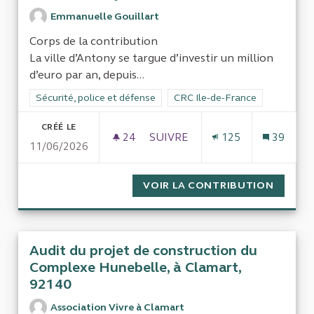
Emmanuelle Gouillart
Corps de la contribution
La ville d’Antony se targue d’investir un million
d’euro par an, depuis...
Filtrer les résultats de la catégorie : Sécurité, police et défens
Sécurité, police et défense
Filtrer les résultats pour le se
CRC Ile-de-France
CRÉÉ LE
24
24 ABONNÉS
SUIVRE
125
39
11/06/2026
POLITIQUE DE VIDÉOSURVEILL
VOIR LA CONTRIBUTION
POLITI
Audit du projet de construction du
Complexe Hunebelle, à Clamart,
92140
Association Vivre à Clamart