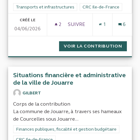
Filtrer les résultats de la catégorie : Transports et infrastruct
Transports et infrastructures
Filtrer les résultats pour le 
CRC Ile-de-France
CRÉÉ LE
2
2 ABONNÉS
SUIVRE
1
6
04/06/2026
ANNULATION DE L'UTILITÉ PU
VOIR LA CONTRIBUTION
ANNULA
Situations financière et administrative
de la ville de Jouarre
GILBERT
Corps de la contribution
La commune de Jouarre, à travers ses hameaux
de Courcelles sous Jouarre...
Filtrer les résultats de la catégorie : Finances publiques, fisca
Finances publiques, fiscalité et gestion budgétaire
Filtrer les résultats pour le secteur : CRC Ile-de-France
CRC Ile-de-France