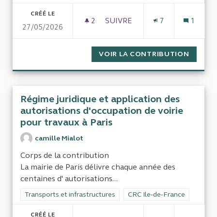
CRÉÉ LE
2
2 ABONNÉS
SUIVRE
7
1
27/05/2026
CONTRÔLE DES AIDES LOCALE
VOIR LA CONTRIBUTION
CONTRÔ
Régime juridique et application des
autorisations d'occupation de voirie
pour travaux à Paris
camille Mialot
Corps de la contribution
La mairie de Paris délivre chaque année des
centaines d' autorisations...
Filtrer les résultats de la catégorie : Transports et infrastruct
Transports et infrastructures
Filtrer les résultats pour le 
CRC Ile-de-France
CRÉÉ LE