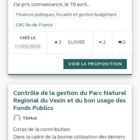
J’ai pris connaissance, le 10 avril...
Filtrer les résultats de la catégorie : Finances publiques, fisca
Finances publiques, fiscalité et gestion budgétaire
Filtrer les résultats pour le secteur : CRC Ile-de-France
CRC Ile-de-France
CRÉÉ LE
3
3 ABONNÉS
SUIVRE
2
0
11/05/2026
SITUATIONS FINANCIÈRE ET A
VOIR LA PROPOSITION
SITUAT
Contrôle de la gestion du Parc Naturel
Regional du Vexin et du bon usage des
Fonds Publics
ThMot
Corps de la contribution
Dans la cadre de la bonne utilisation des deniers