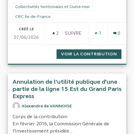
Filtrer les résultats de la catégorie : Collectivités territoriale
Collectivités territoriales et Outre-mer
Filtrer les résultats pour le secteur : CRC Ile-de-France
CRC Ile-de-France
CRÉÉ LE
2
2 ABONNÉS
SUIVRE
1
0
07/06/2026
APPLICATION DE LA LOI 3DS
VOIR LA CONTRIBUTION
APPLIC
Annulation de l'utilité publique d'une
partie de la ligne 15 Est du Grand Paris
Express
Alexandre de VANNOISE
Corps de la contribution
En février 2016, la Commission Générale de
l'Investissement présidée...