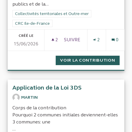
publics et de la...
Filtrer les résultats de la catégorie : Collectivités territoriale
Collectivités territoriales et Outre-mer
Filtrer les résultats pour le secteur : CRC Ile-de-France
CRC Ile-de-France
CRÉÉ LE
2
2 ABONNÉS
SUIVRE
2
0
15/06/2026
CONTRÔLE DE LA GESTION DU
VOIR LA CONTRIBUTION
CONTRÔ
Application de la Loi 3DS
MARTIN
Corps de la contribution
Pourquoi 2 communes initiales deviennent-elles
3 communes: une
...