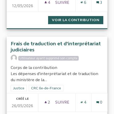
4
4 ABONNÉS
SUIVRE
6
3
12/05/2026
RÉGIME JURIDIQUE ET APPLI
VOIR LA CONTRIBUTION
RÉGIME
Frais de traduction et d'interprétariat
judiciaires
Utilisateur ayant supprimé son compte
Corps de la contribution
Les dépenses d'interprétariat et de traduction
du ministère de la...
Filtrer les résultats de la catégorie : Justice
Justice
Filtrer les résultats pour le secteur : CRC Ile-de-Fr
CRC Ile-de-France
CRÉÉ LE
2
2 ABONNÉS
SUIVRE
4
0
26/05/2026
FRAIS DE TRADUCTION ET D'I