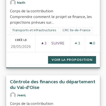
Nath
Corps de la contribution
Comprendre comment le projet se finance, les
projections prévues sur...
Filtrer les résultats de la catégorie : Transports et infrastruct
Transports et infrastructures
Filtrer les résultats pour le 
CRC Ile-de-France
CRÉÉ LE
3
3 ABONNÉS
SUIVRE
3
0
28/05/2026
CDGX (TRAIN EXPRESS ENTRE
VOIR LA PROPOSITION
CDGX (
Côntrole des finances du département
du Val-d'Oise
JeanL
Corps de la contribution