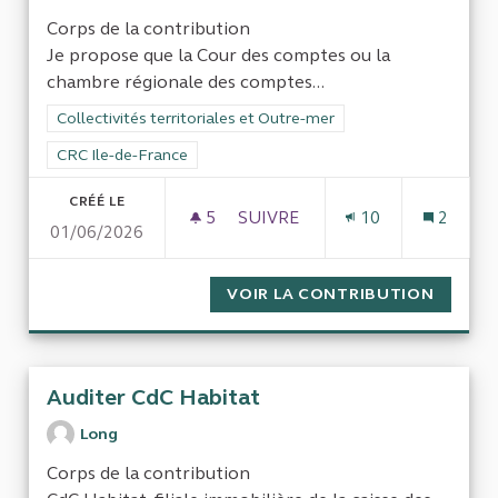
Corps de la contribution
Je propose que la Cour des comptes ou la
chambre régionale des comptes...
Filtrer les résultats de la catégorie : Collectivités territoriale
Collectivités territoriales et Outre-mer
Filtrer les résultats pour le secteur : CRC Ile-de-France
CRC Ile-de-France
CRÉÉ LE
5
5 ABONNÉS
SUIVRE
10
2
01/06/2026
LA GESTION DE LA RIVP AU R
VOIR LA CONTRIBUTION
LA GES
Auditer CdC Habitat
Long
Corps de la contribution