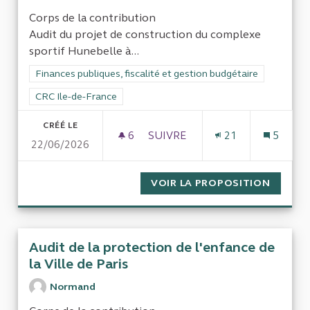
Corps de la contribution
Audit du projet de construction du complexe
sportif Hunebelle à...
Filtrer les résultats de la catégorie : Finances publiques, fisca
Finances publiques, fiscalité et gestion budgétaire
Filtrer les résultats pour le secteur : CRC Ile-de-France
CRC Ile-de-France
CRÉÉ LE
6
6 ABONNÉS
SUIVRE
21
5
22/06/2026
AUDIT DU PROJET DE CONSTR
VOIR LA PROPOSITION
AUDIT 
Audit de la protection de l'enfance de
la Ville de Paris
Normand