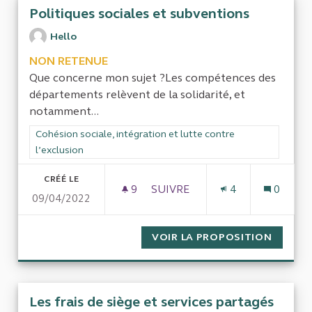
Politiques sociales et subventions
Hello
NON RETENUE
Que concerne mon sujet ?Les compétences des
départements relèvent de la solidarité, et
notamment...
Filtrer les résultats de la catégorie : Cohésion sociale, intégra
Cohésion sociale, intégration et lutte contre
l’exclusion
CRÉÉ LE
9
9 ABONNÉS
SUIVRE
4
0
09/04/2022
POLITIQUES SOCIALES ET SU
VOIR LA PROPOSITION
POLITI
Les frais de siège et services partagés