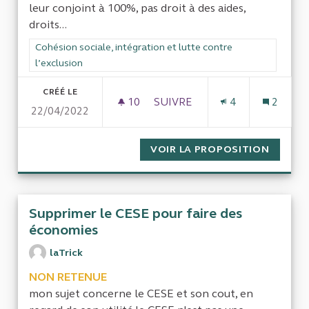
leur conjoint à 100%, pas droit à des aides,
droits...
Filtrer les résultats de la catégorie : Cohésion sociale, intégra
Cohésion sociale, intégration et lutte contre
l’exclusion
CRÉÉ LE
10
10 ABONNÉS
SUIVRE
4
2
22/04/2022
UN AUDIT SUR LE NOMBRE D
VOIR LA PROPOSITION
UN AUD
Supprimer le CESE pour faire des
économies
laTrick
NON RETENUE
mon sujet concerne le CESE et son cout, en