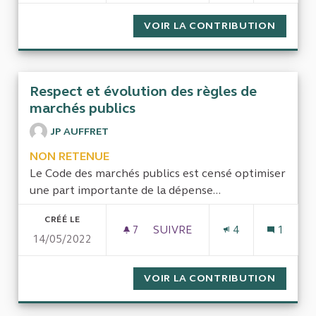
VOIR LA CONTRIBUTION
BUDGET
Respect et évolution des règles de
marchés publics
JP AUFFRET
NON RETENUE
Le Code des marchés publics est censé optimiser
une part importante de la dépense...
CRÉÉ LE
7
7 ABONNÉS
SUIVRE
4
1
14/05/2022
RESPECT ET ÉVOLUTION DES 
VOIR LA CONTRIBUTION
RESPEC