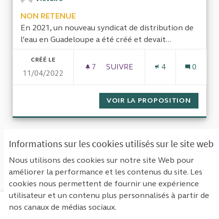
NON RETENUE
En 2021, un nouveau syndicat de distribution de
l'eau en Guadeloupe a été créé et devait...
CRÉÉ LE
7
7 ABONNÉS
SUIVRE
4
0
11/04/2022
EVALUER LA MISE EN PLACE 
VOIR LA PROPOSITION
EVALUE
« Première
‹ Précédent
Suivant ›
Informations sur les cookies utilisés sur le site web
Dernière »
Nous utilisons des cookies sur notre site Web pour
améliorer la performance et les contenus du site. Les
Voir toutes les propositions retirées
cookies nous permettent de fournir une expérience
utilisateur et un contenu plus personnalisés à partir de
nos canaux de médias sociaux.
Mentions légales
Contact