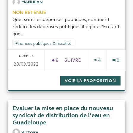
MANIJEAN
NON RETENUE
Quel sont les dépenses publiques, comment
réduire les dépenses publiques illegible ?En tant
que...
Filtrer les résultats de la catégorie : Finances publiques & fisca
Finances publiques & fiscalité
CRÉÉ LE
8
8 ABONNÉS
SUIVRE
4
0
28/03/2022
LES DÉPENSES PUBLIQUES
VOIR LA PROPOSITION
LES DÉ
Evaluer la mise en place du nouveau
syndicat de distribution de l'eau en
Guadeloupe
Victoire