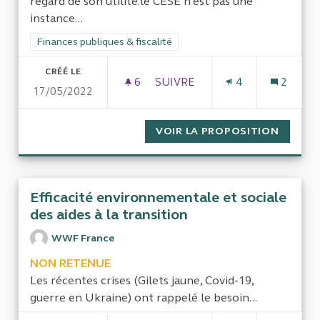
regard de son utilité.le CESE n'est pas une
instance...
Filtrer les résultats de la catégorie : Finances publiques & fisca
Finances publiques & fiscalité
CRÉÉ LE
6
6 ABONNÉS
SUIVRE
4
2
17/05/2022
SUPPRIMER LE CESE POUR FA
VOIR LA PROPOSITION
SUPPRI
Efficacité environnementale et sociale
des aides à la transition
WWF France
NON RETENUE
Les récentes crises (Gilets jaune, Covid-19,
guerre en Ukraine) ont rappelé le besoin...