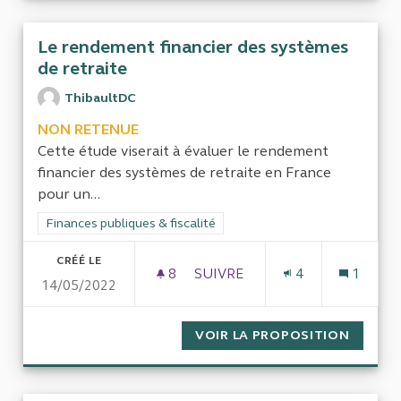
Le rendement financier des systèmes
de retraite
ThibaultDC
NON RETENUE
Cette étude viserait à évaluer le rendement
financier des systèmes de retraite en France
pour un...
Filtrer les résultats de la catégorie : Finances publiques & fisca
Finances publiques & fiscalité
CRÉÉ LE
8
8 ABONNÉS
SUIVRE
4
1
14/05/2022
LE RENDEMENT FINANCIER DE
VOIR LA PROPOSITION
LE REN