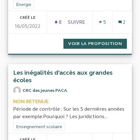
Filtrer les résultats de la catégorie : Énergie
Énergie
CRÉÉ LE
8
8 ABONNÉS
SUIVRE
5
2
16/05/2022
ACTIONS DE L'ETAT SUR LE 
VOIR LA PROPOSITION
ACTION
Les inégalités d’accès aux grandes
écoles
CRC des jeunes PACA
NON RETENUE
Période de contrôle : Sur les 5 dernières années
par exemple.Pourquoi ? Les juridictions...
Filtrer les résultats de la catégorie : Enseignement scolaire
Enseignement scolaire
CRÉÉ LE