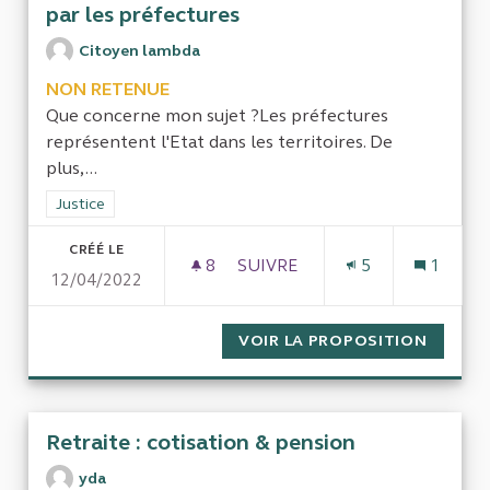
par les préfectures
Citoyen lambda
NON RETENUE
Que concerne mon sujet ?Les préfectures
représentent l'Etat dans les territoires. De
plus,...
Filtrer les résultats de la catégorie : Justice
Justice
CRÉÉ LE
8
8 ABONNÉS
SUIVRE
5
1
12/04/2022
APPLICATION DES DÉCISIONS
VOIR LA PROPOSITION
APPLIC
Retraite : cotisation & pension
yda