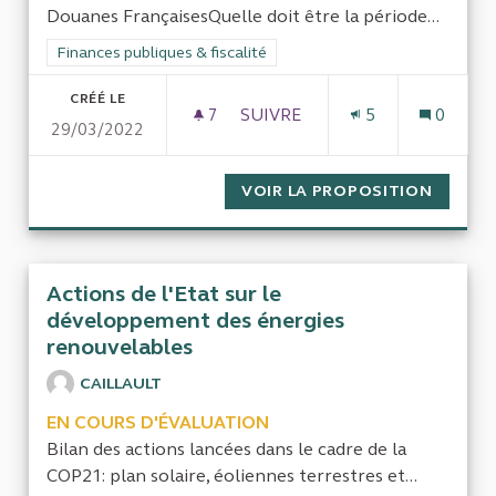
Douanes FrançaisesQuelle doit être la période...
Filtrer les résultats de la catégorie : Finances publiques & fisca
Finances publiques & fiscalité
CRÉÉ LE
7
7 ABONNÉS
SUIVRE
5
0
29/03/2022
EVALUER LES DOUANES FRAN
VOIR LA PROPOSITION
EVALUE
Actions de l'Etat sur le
développement des énergies
renouvelables
CAILLAULT
EN COURS D'ÉVALUATION
Bilan des actions lancées dans le cadre de la
COP21: plan solaire, éoliennes terrestres et...