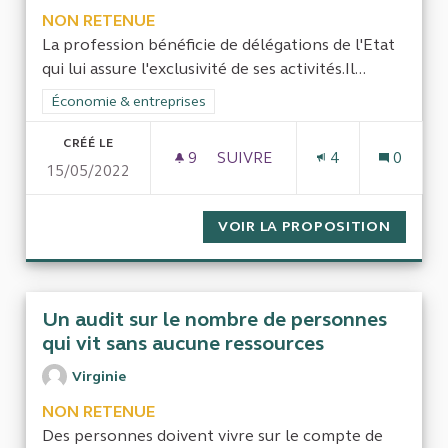
NON RETENUE
La profession bénéficie de délégations de l'Etat
qui lui assure l'exclusivité de ses activités.Il...
Filtrer les résultats de la catégorie : Économie & entreprises
Économie & entreprises
CRÉÉ LE
9
9 ABONNÉS
SUIVRE
4
0
15/05/2022
CRÉER UN INSTANTANÉ ÉCON
VOIR LA PROPOSITION
CRÉER 
Un audit sur le nombre de personnes
qui vit sans aucune ressources
Virginie
NON RETENUE
Des personnes doivent vivre sur le compte de