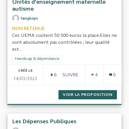
Unités d'enseignement maternelle
autisme
langloys
NON RETENUE
Ces UEMA coûtent 50 500 euros la place.Elles ne
sont absolument pas contrôlées ; leur qualité
est...
Filtrer les résultats de la catégorie : Handicap & dépendance
Handicap & dépendance
CRÉÉ LE
6
6 ABONNÉS
SUIVRE
4
0
14/03/2022
UNITÉS D'ENSEIGNEMENT MA
VOIR LA PROPOSITION
UNITÉS
Les Dépenses Publiques