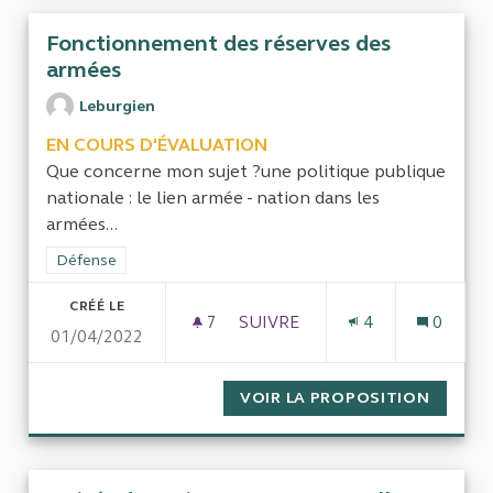
Fonctionnement des réserves des
armées
Leburgien
EN COURS D'ÉVALUATION
Que concerne mon sujet ?une politique publique
nationale : le lien armée - nation dans les
armées...
Filtrer les résultats de la catégorie : Défense
Défense
CRÉÉ LE
7
7 ABONNÉS
SUIVRE
4
0
01/04/2022
FONCTIONNEMENT DES RÉSE
VOIR LA PROPOSITION
FONCTI