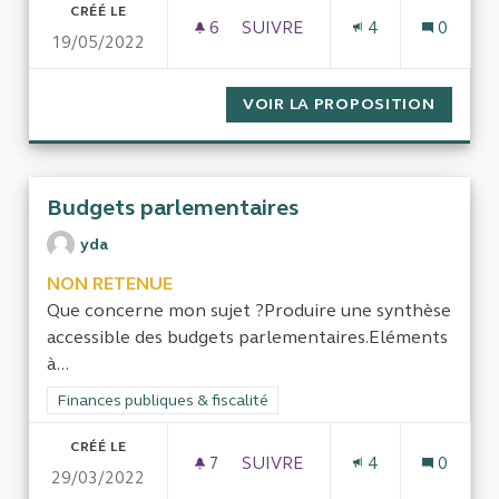
CRÉÉ LE
6
6 ABONNÉS
SUIVRE
4
0
19/05/2022
EFFICACITÉ ENVIRONNEMENTA
VOIR LA PROPOSITION
EFFICA
Budgets parlementaires
yda
NON RETENUE
Que concerne mon sujet ?Produire une synthèse
accessible des budgets parlementaires.Eléments
à...
Filtrer les résultats de la catégorie : Finances publiques & fisca
Finances publiques & fiscalité
CRÉÉ LE
7
7 ABONNÉS
SUIVRE
4
0
29/03/2022
BUDGETS PARLEMENTAIRES