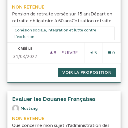
NON RETENUE
Pension de retraite versée sur 15 ansDépart en
retraite obligatoire à 60 ansCotisation retraite...
Filtrer les résultats de la catégorie : Cohésion sociale, intégra
Cohésion sociale, intégration et lutte contre
l’exclusion
CRÉÉ LE
8
8 ABONNÉS
SUIVRE
5
0
31/03/2022
RETRAITE : COTISATION & PE
VOIR LA PROPOSITION
RETRAI
Evaluer les Douanes Françaises
Mustang
NON RETENUE
Que concerne mon sujet ?l'administration des