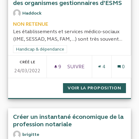
des organismes gestionnaires d'ESMS
Haddock
NON RETENUE
Les établissements et services médico-sociaux
(IME, SESSAD, MAS, FAM, ...) sont très souvent...
Filtrer les résultats de la catégorie : Handicap & dépendance
Handicap & dépendance
CRÉÉ LE
9
9 ABONNÉS
SUIVRE
4
0
24/03/2022
LES FRAIS DE SIÈGE ET SERV
VOIR LA PROPOSITION
LES FR
Créer un instantané économique de la
profession notariale
brigitte