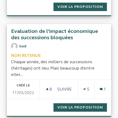
VOIR LA PROPOSITION
INTÉRI
Evaluation de l'impact économique
des successions bloquées
Ged
NON RETENUE
Chaque année, des milliers de successions
(héritages) ont lieu. Mais beaucoup d'entre
elles...
CRÉÉ LE
8
8 ABONNÉS
SUIVRE
5
1
17/03/2022
EVALUATION DE L'IMPACT É
VOIR LA PROPOSITION
EVALUA