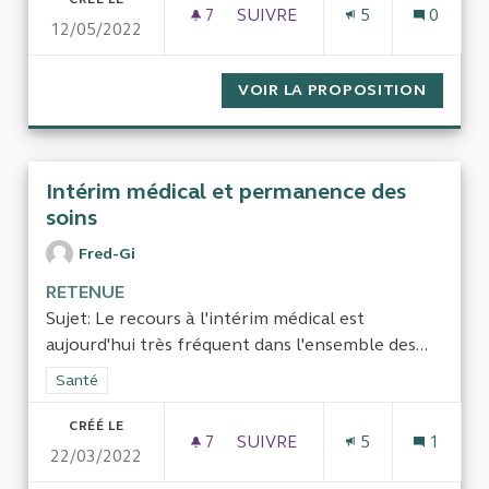
7
7 ABONNÉS
SUIVRE
5
0
12/05/2022
LES INÉGALITÉS D’ACCÈS AU
VOIR LA PROPOSITION
LES IN
Intérim médical et permanence des
soins
Fred-Gi
RETENUE
Sujet: Le recours à l'intérim médical est
aujourd'hui très fréquent dans l'ensemble des...
Filtrer les résultats de la catégorie : Santé
Santé
CRÉÉ LE
7
7 ABONNÉS
SUIVRE
5
1
22/03/2022
INTÉRIM MÉDICAL ET PERMA