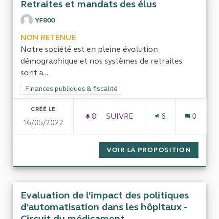
Retraites et mandats des élus
YF800
NON RETENUE
Notre société est en pleine évolution
démographique et nos systèmes de retraites
sont a...
Filtrer les résultats de la catégorie : Finances publiques & fisca
Finances publiques & fiscalité
CRÉÉ LE
8
8 ABONNÉS
SUIVRE
6
0
16/05/2022
RETRAITES ET MANDATS DES 
VOIR LA PROPOSITION
RETRAI
Evaluation de l’impact des politiques
d’automatisation dans les hôpitaux -
Circuit du médicament