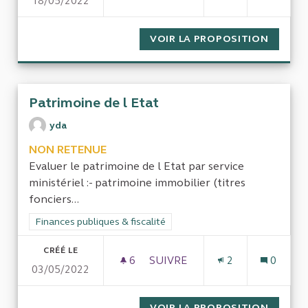
18/05/2022
QUAND L'INVESTISSEMENT P
VOIR LA PROPOSITION
QUAND 
Patrimoine de l Etat
yda
NON RETENUE
Evaluer le patrimoine de l Etat par service
ministériel :- patrimoine immobilier (titres
fonciers...
Filtrer les résultats de la catégorie : Finances publiques & fisca
Finances publiques & fiscalité
CRÉÉ LE
6
6 ABONNÉS
SUIVRE
2
0
03/05/2022
PATRIMOINE DE L ETAT
VOIR LA PROPOSITION
PATRIM