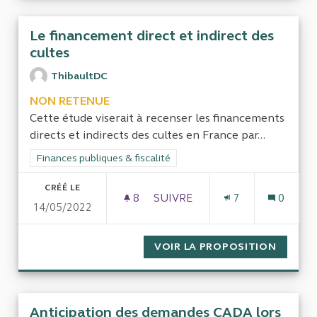
Le financement direct et indirect des
cultes
ThibaultDC
NON RETENUE
Cette étude viserait à recenser les financements
directs et indirects des cultes en France par...
Filtrer les résultats de la catégorie : Finances publiques & fisca
Finances publiques & fiscalité
CRÉÉ LE
8
8 ABONNÉS
SUIVRE
7
0
14/05/2022
LE FINANCEMENT DIRECT ET 
VOIR LA PROPOSITION
LE FIN
Anticipation des demandes CADA lors