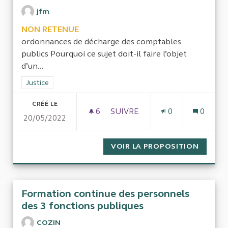
jfm
NON RETENUE
ordonnances de décharge des comptables
publics Pourquoi ce sujet doit-il faire l’objet
d’un...
Filtrer les résultats de la catégorie : Justice
Justice
CRÉÉ LE
6
6 ABONNÉS
SUIVRE
0
0
20/05/2022
ORDONNANCES DE DÉCHARGE
VOIR LA PROPOSITION
ORDONN
Formation continue des personnels
des 3 fonctions publiques
COZIN