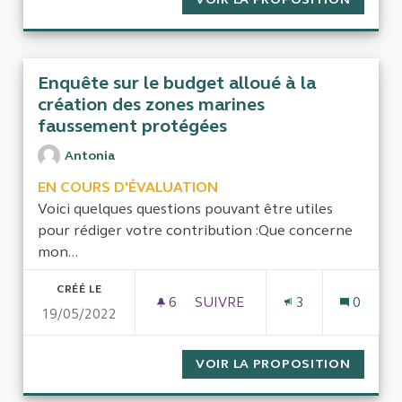
Enquête sur le budget alloué à la
création des zones marines
faussement protégées
Antonia
EN COURS D'ÉVALUATION
Voici quelques questions pouvant être utiles
pour rédiger votre contribution :Que concerne
mon...
CRÉÉ LE
6
6 ABONNÉS
SUIVRE
3
0
19/05/2022
ENQUÊTE SUR LE BUDGET AL
VOIR LA PROPOSITION
ENQUÊT