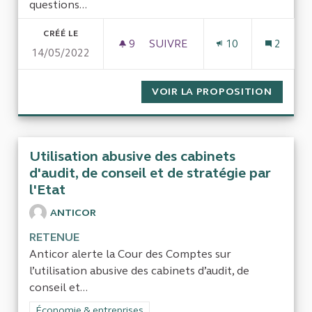
questions...
CRÉÉ LE
9
9 ABONNÉS
SUIVRE
10
2
14/05/2022
VÉRIFICATION DE CARTE VITAL
VOIR LA PROPOSITION
VÉRIFI
Utilisation abusive des cabinets
d'audit, de conseil et de stratégie par
l'Etat
ANTICOR
RETENUE
Anticor alerte la Cour des Comptes sur
l’utilisation abusive des cabinets d’audit, de
conseil et...
Filtrer les résultats de la catégorie : Économie & entreprises
Économie & entreprises