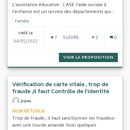
L'assistance éducative : L'ASE l'aide sociale à
l'enfance est un service des départements qui...
Filtrer les résultats de la catégorie : Famille
Famille
CRÉÉ LE
7
7 ABONNÉS
SUIVRE
2
0
04/05/2022
GESTION DES SUBVENTIONS 
VOIR LA PROPOSITION
GESTIO
Vérification de carte vitale , trop de
fraude ,il faut Contrôle de l’identité
jcpas
NON RETENUE
Trop de fraude , il faut sanctionner les fraudeur
avec une lourde amande Voici quelques