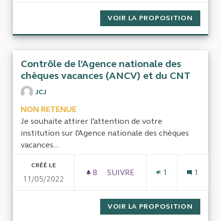
VOIR LA PROPOSITION
MIEUX 
Contrôle de l’Agence nationale des
chèques vacances (ANCV) et du CNT
JCJ
NON RETENUE
Je souhaite attirer l’attention de votre
institution sur l’Agence nationale des chèques
vacances...
CRÉÉ LE
8
8 ABONNÉS
SUIVRE
1
1
11/05/2022
CONTRÔLE DE L’AGENCE NATI
VOIR LA PROPOSITION
CONTRÔ