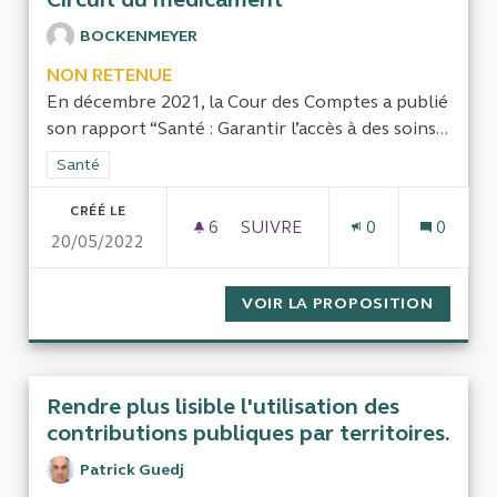
BOCKENMEYER
NON RETENUE
En décembre 2021, la Cour des Comptes a publié
son rapport “Santé : Garantir l’accès à des soins...
Filtrer les résultats de la catégorie : Santé
Santé
CRÉÉ LE
6
6 ABONNÉS
SUIVRE
0
0
20/05/2022
EVALUATION DE L’IMPACT DE
VOIR LA PROPOSITION
EVALUA
Rendre plus lisible l'utilisation des
contributions publiques par territoires.
Patrick Guedj