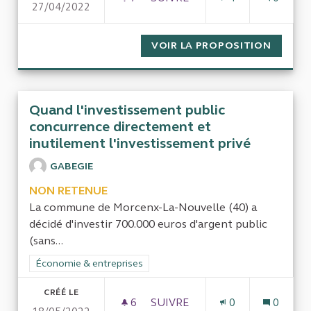
27/04/2022
PRESTATIONS SOCIALES POU
VOIR LA PROPOSITION
PRESTA
Quand l'investissement public
concurrence directement et
inutilement l'investissement privé
GABEGIE
NON RETENUE
La commune de Morcenx-La-Nouvelle (40) a
décidé d'investir 700.000 euros d'argent public
(sans...
Filtrer les résultats de la catégorie : Économie & entreprises
Économie & entreprises
CRÉÉ LE
6
6 ABONNÉS
SUIVRE
0
0