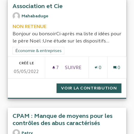
Association et Cie
Mahabaduge
NON RETENUE
Bonjour ou bonsoirCi-après ma liste d idées pour
le père Noël :Une étude sur les dispositifs...
Filtrer les résultats de la catégorie : Économie & entreprises
Économie & entreprises
CRÉÉ LE
7
7 ABONNÉS
SUIVRE
0
0
05/05/2022
ASSOCIATION ET CIE
VOIR LA CONTRIBUTION
ASSOCI
CPAM : Manque de moyens pour les
contrôles des abus caractérisés
Patry