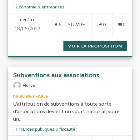
Filtrer les résultats de la catégorie : Économie & entreprises
Économie & entreprises
CRÉÉ LE
6
6 ABONNÉS
SUIVRE
0
0
18/05/2022
QUAND L'INVESTISSEMENT P
VOIR LA PROPOSITION
QUAND 
Subventions aux associations
Hervé
NON RETENUE
L'attribution de subventions à toute sorte
d'associations devient un sport national, voire
un...
Filtrer les résultats de la catégorie : Finances publiques & fisca
Finances publiques & fiscalité