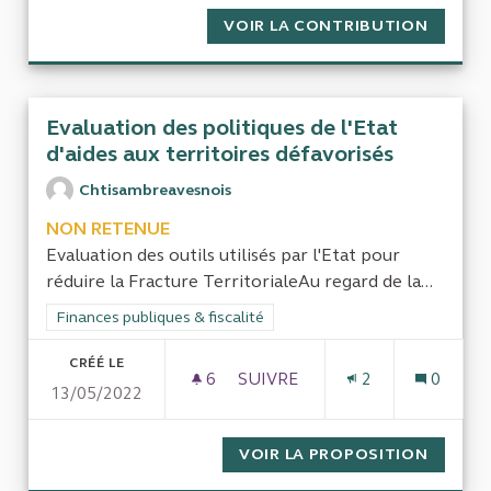
VOIR LA CONTRIBUTION
ALIGNE
Evaluation des politiques de l'Etat
d'aides aux territoires défavorisés
Chtisambreavesnois
NON RETENUE
Evaluation des outils utilisés par l'Etat pour
réduire la Fracture TerritorialeAu regard de la...
Filtrer les résultats de la catégorie : Finances publiques & fisca
Finances publiques & fiscalité
CRÉÉ LE
6
6 ABONNÉS
SUIVRE
2
0
13/05/2022
EVALUATION DES POLITIQUES 
VOIR LA PROPOSITION
EVALUA