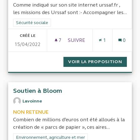
Comme indiqué sur son site internet urssaf.fr ,
les missions des Urssaf sont :- Accompagner les...
Filtrer les résultats de la catégorie : Sécurité sociale
Sécurité sociale
CRÉÉ LE
7
7 ABONNÉS
SUIVRE
1
0
15/04/2022
URSSAF, SÉCURITÉ SOCIALE E
VOIR LA PROPOSITION
URSSAF
Soutien à Bloom
Lavoinne
NON RETENUE
Combien de millions d’euros ont été alloués à la
création de « parcs de papier », ces aires...
Filtrer les résultats de la catégorie : Environnement, agricultu
Environnement, agriculture et mer