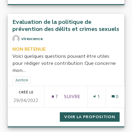
Evaluation de la politique de
prévention des délits et crimes sexuels
virescence
NON RETENUE
Voici quelques questions pouvant être utiles
pour rédiger votre contribution :Que concerne
mon...
Filtrer les résultats de la catégorie : Justice
Justice
CRÉÉ LE
7
7 ABONNÉS
SUIVRE
1
0
29/04/2022
EVALUATION DE LA POLITIQU
VOIR LA PROPOSITION
EVALUA