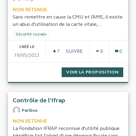
NON RETENUE
Sans remettre en cause la CMU et l’AME, il existe
un abus d’utilisation de la carte vitale,...
Filtrer les résultats de la catégorie : Sécurité sociale
Sécurité sociale
CRÉÉ LE
7
7 ABONNÉS
SUIVRE
0
0
19/05/2022
CPAM : MANQUE DE MOYENS 
VOIR LA PROPOSITION
CPAM :
Contrôle de l'Ifrap
Paribus
NON RETENUE
La Fondation IFRAP reconnue d'utilité publique
bénéficie fait l'objet d'une dépense fiscale sans...