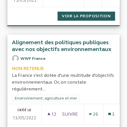
15/05/2022
ACCESSIBILITÉ NUMÉRIQUE
VOIR LA PROPOSITION
ACCESS
Alignement des politiques publiques
avec nos objectifs environnementaux
WWF France
NON RETENUE
La France s’est dotée d’une multitude d’objectifs
environnementaux. Or, on constate
régulièrement...
Filtrer les résultats de la catégorie : Environnement, agricultu
Environnement, agriculture et mer
CRÉÉ LE
12
12 ABONNÉS
SUIVRE
26
3
13/05/2022
ALIGNEMENT DES POLITIQUE