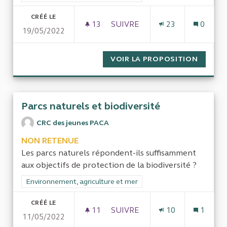
CRÉÉ LE
13
13 ABONNÉS
SUIVRE
23
0
19/05/2022
SOUTIEN À BLOOM
VOIR LA PROPOSITION
SOUTI
Parcs naturels et biodiversité
CRC des jeunes PACA
NON RETENUE
Les parcs naturels répondent-ils suffisamment
aux objectifs de protection de la biodiversité ?
Filtrer les résultats de la catégorie : Environnement, agricultu
Environnement, agriculture et mer
CRÉÉ LE
11
11 ABONNÉS
SUIVRE
10
1
11/05/2022
PARCS NATURELS ET BIODIVE