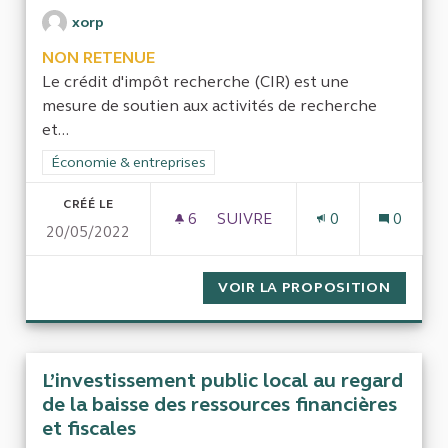
xorp
NON RETENUE
Le crédit d'impôt recherche (CIR) est une
mesure de soutien aux activités de recherche
et...
Filtrer les résultats de la catégorie : Économie & entreprises
Économie & entreprises
CRÉÉ LE
6
6 ABONNÉS
SUIVRE
0
0
20/05/2022
EVALUATION DES IMPACTS ÉC
VOIR LA PROPOSITION
EVALUA
L’investissement public local au regard
de la baisse des ressources financières
et fiscales