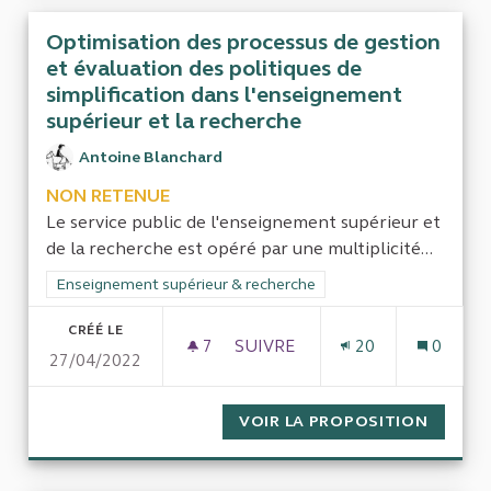
Optimisation des processus de gestion
et évaluation des politiques de
simplification dans l'enseignement
supérieur et la recherche
Antoine Blanchard
NON RETENUE
Le service public de l'enseignement supérieur et
de la recherche est opéré par une multiplicité...
Filtrer les résultats de la catégorie : Enseignement supérieur
Enseignement supérieur & recherche
CRÉÉ LE
7
7 ABONNÉS
SUIVRE
20
0
27/04/2022
OPTIMISATION DES PROCESSU
VOIR LA PROPOSITION
OPTIMI