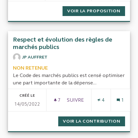
VOIR LA PROPOSITION
PARCS 
Respect et évolution des règles de
marchés publics
JP AUFFRET
NON RETENUE
Le Code des marchés publics est censé optimiser
une part importante de la dépense...
CRÉÉ LE
7
7 ABONNÉS
SUIVRE
4
1
14/05/2022
RESPECT ET ÉVOLUTION DES 
VOIR LA CONTRIBUTION
RESPEC