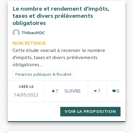
Le nombre et rendement d'impôts,
taxes et divers prélèvements
obligatoires
ThibaultDC
NON RETENUE
Cette étude viserait à recenser le nombre
d'impôts, taxes et divers prélèvements
obligatoires...
Filtrer les résultats de la catégorie : Finances publiques & fisca
Finances publiques & fiscalité
CRÉÉ LE
7
7 ABONNÉS
SUIVRE
7
0
14/05/2022
LE NOMBRE ET RENDEMENT D'
VOIR LA PROPOSITION
LE NOM