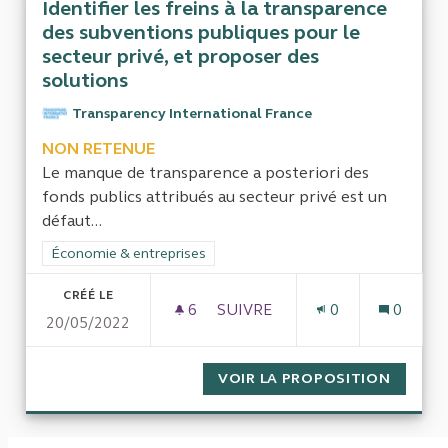
Identifier les freins à la transparence
des subventions publiques pour le
secteur privé, et proposer des
solutions
Transparency International France
NON RETENUE
Le manque de transparence a posteriori des
fonds publics attribués au secteur privé est un
défaut...
Filtrer les résultats de la catégorie : Économie & entreprises
Économie & entreprises
CRÉÉ LE
6
6 ABONNÉS
SUIVRE
0
0
20/05/2022
IDENTIFIER LES FREINS À L
VOIR LA PROPOSITION
IDENTI