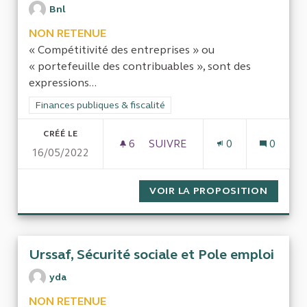
Bnl
NON RETENUE
« Compétitivité des entreprises » ou
« portefeuille des contribuables », sont des
expressions...
Filtrer les résultats de la catégorie : Finances publiques & fisca
Finances publiques & fiscalité
CRÉÉ LE
6
6 ABONNÉS
SUIVRE
0
0
16/05/2022
L’INVESTISSEMENT PUBLIC LO
VOIR LA PROPOSITION
L’INVE
Urssaf, Sécurité sociale et Pole emploi
yda
NON RETENUE