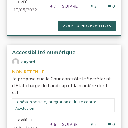
CRÉÉ LE
7
7 ABONNÉS
SUIVRE
3
0
17/05/2022
SUBVENTIONS AUX ASSOCIAT
VOIR LA PROPOSITION
SUBVE
Accessibilité numérique
Guyard
NON RETENUE
Je propose que la Cour contrôle le Secrétariat
d'Etat chargé du handicap et la manière dont
est...
Filtrer les résultats de la catégorie : Cohésion sociale, intégra
Cohésion sociale, intégration et lutte contre
l’exclusion
CRÉÉ LE
6
6 ABONNÉS
SUIVRE
2
0