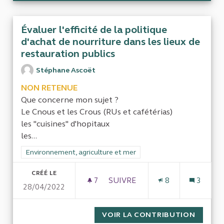
Évaluer l'efficité de la politique
d'achat de nourriture dans les lieux de
restauration publics
Stéphane Ascoët
NON RETENUE
Que concerne mon sujet ?
Le Cnous et les Crous (RUs et cafétérias)
les "cuisines" d'hopitaux
les...
Filtrer les résultats de la catégorie : Environnement, agricultu
Environnement, agriculture et mer
CRÉÉ LE
7
7 ABONNÉS
SUIVRE
8
3
28/04/2022
ÉVALUER L'EFFICITÉ DE LA P
VOIR LA CONTRIBUTION
ÉVALUE