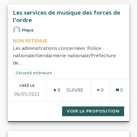
Les services de musique des forces de
l'ordre
Mapa
NON RETENUE
Les administrations concernées: Police
nationale/Gendarmerie nationale/Préfecture
de...
Filtrer les résultats de la catégorie : Sécurité intérieure
Sécurité intérieure
CRÉÉ LE
8
8 ABONNÉS
SUIVRE
0
0
06/05/2022
LES SERVICES DE MUSIQUE D
VOIR LA PROPOSITION
LES SE