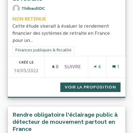
ThibaultDC
NON RETENUE
Cette étude viserait à évaluer le rendement
financier des systèmes de retraite en France
pour un...
Filtrer les résultats de la catégorie : Finances publiques & fisca
Finances publiques & fiscalité
CRÉÉ LE
8
8 ABONNÉS
SUIVRE
4
1
14/05/2022
LE RENDEMENT FINANCIER DE
VOIR LA PROPOSITION
LE REN
Rendre obligatoire l'éclairage public à
détecteur de mouvement partout en
France