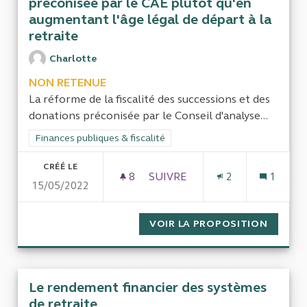
préconisée par le CAE plutôt qu'en
augmentant l'âge légal de départ à la
retraite
Charlotte
NON RETENUE
La réforme de la fiscalité des successions et des
donations préconisée par le Conseil d'analyse...
Filtrer les résultats de la catégorie : Finances publiques & fisca
Finances publiques & fiscalité
CRÉÉ LE
8
8 ABONNÉS
SUIVRE
2
1
15/05/2022
FINANCER LES RETRAITES PA
VOIR LA PROPOSITION
FINANC
Le rendement financier des systèmes
de retraite