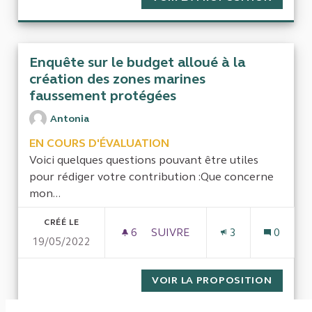
Enquête sur le budget alloué à la
création des zones marines
faussement protégées
Antonia
EN COURS D'ÉVALUATION
Voici quelques questions pouvant être utiles
pour rédiger votre contribution :Que concerne
mon...
CRÉÉ LE
6
6 ABONNÉS
SUIVRE
3
0
19/05/2022
ENQUÊTE SUR LE BUDGET AL
VOIR LA PROPOSITION
ENQUÊT