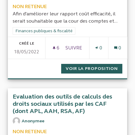
NON RETENUE
Afin d'améliorer leur rapport coût efficacité, il
serait souhaitable que la cour des comptes et...
Filtrer les résultats de la catégorie : Finances publiques & fisca
Finances publiques & fiscalité
CRÉÉ LE
6
6 ABONNÉS
SUIVRE
0
0
18/05/2022
PRÉROGATIVES DE LA COUR D
VOIR LA PROPOSITION
PRÉROG
Evaluation des outils de calculs des
droits sociaux utilisés par les CAF
(dont APL, AAH, RSA, AF)
Anonymee
NON RETENUE