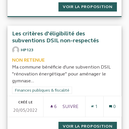
VOIR LA PROPOSITION
CPAM :
Les critères d'éligibilité des
subventions DSIL non-respectés
HP123
NON RETENUE
Ma commune bénéficie d'une subvention DSIL
"rénovation énergétique" pour aménager le
gymnase...
Filtrer les résultats de la catégorie : Finances publiques & fisca
Finances publiques & fiscalité
CRÉÉ LE
6
6 ABONNÉS
SUIVRE
1
0
20/05/2022
LES CRITÈRES D'ÉLIGIBILITÉ
VOIR LA PROPOSITION
LES CR