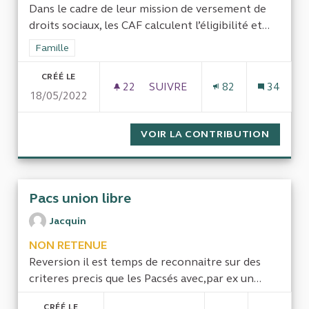
Dans le cadre de leur mission de versement de
droits sociaux, les CAF calculent l’éligibilité et...
Filtrer les résultats de la catégorie : Famille
Famille
CRÉÉ LE
22
22 ABONNÉS
SUIVRE
82
34
18/05/2022
EVALUATION DES OUTILS DE CA
VOIR LA CONTRIBUTION
EVALUA
Pacs union libre
Jacquin
NON RETENUE
Reversion il est temps de reconnaitre sur des
criteres precis que les Pacsés avec,par ex un...
CRÉÉ LE