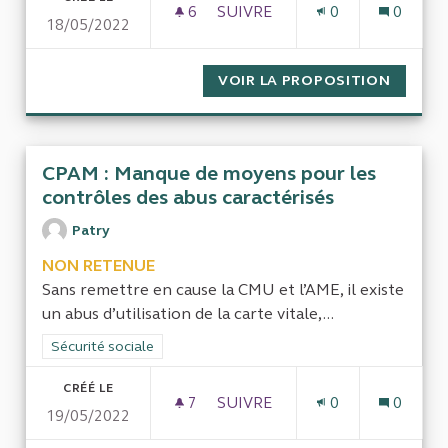
6
6 ABONNÉS
SUIVRE
0
0
18/05/2022
PACS UNION LIBRE
VOIR LA PROPOSITION
PACS U
CPAM : Manque de moyens pour les
contrôles des abus caractérisés
Patry
NON RETENUE
Sans remettre en cause la CMU et l’AME, il existe
un abus d’utilisation de la carte vitale,...
Filtrer les résultats de la catégorie : Sécurité sociale
Sécurité sociale
CRÉÉ LE
7
7 ABONNÉS
SUIVRE
0
0
19/05/2022
CPAM : MANQUE DE MOYENS 