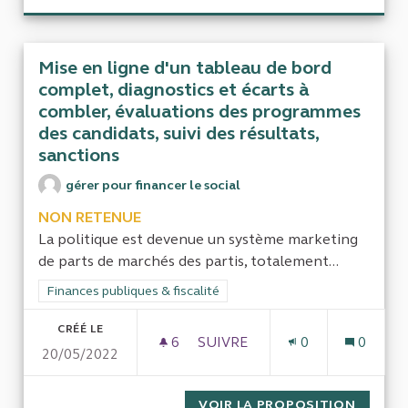
Mise en ligne d'un tableau de bord
complet, diagnostics et écarts à
combler, évaluations des programmes
des candidats, suivi des résultats,
sanctions
gérer pour financer le social
NON RETENUE
La politique est devenue un système marketing
de parts de marchés des partis, totalement...
Filtrer les résultats de la catégorie : Finances publiques & fisca
Finances publiques & fiscalité
CRÉÉ LE
6
6 ABONNÉS
SUIVRE
0
0
20/05/2022
MISE EN LIGNE D'UN TABLEA
VOIR LA PROPOSITION
MISE E