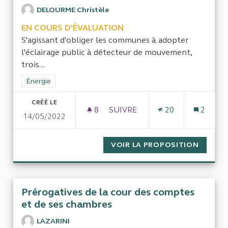
DELOURME Christèle
EN COURS D'ÉVALUATION
S'agissant d'obliger les communes à adopter
l'éclairage public à détecteur de mouvement,
trois...
Filtrer les résultats de la catégorie : Énergie
Énergie
CRÉÉ LE
8
8 ABONNÉS
SUIVRE
20
2
14/05/2022
RENDRE OBLIGATOIRE L'ÉCLA
VOIR LA PROPOSITION
RENDRE
Prérogatives de la cour des comptes
et de ses chambres
LAZARINI