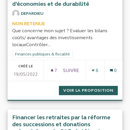
d’économies et de durabilité
DEPARDIEU
NON RETENUE
Que concerne mon sujet ? Evaluer les bilans
coûts/ avantages des investissements
locauxContrôler...
Filtrer les résultats de la catégorie : Finances publiques & fisca
Finances publiques & fiscalité
CRÉÉ LE
7
7 ABONNÉS
SUIVRE
6
0
19/05/2022
EVALUER LES INVESTISSEMEN
VOIR LA PROPOSITION
EVALUE
Financer les retraites par la réforme
des successions et donations