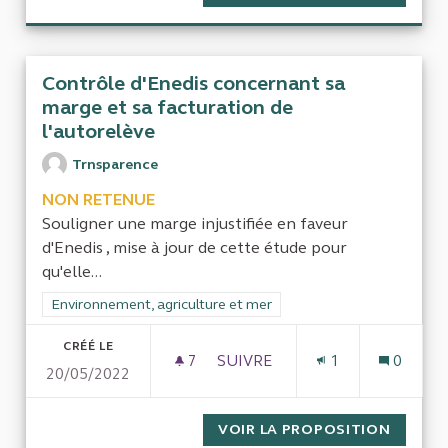
Contrôle d'Enedis concernant sa
marge et sa facturation de
l'autorelève
Trnsparence
NON RETENUE
Souligner une marge injustifiée en faveur
d'Enedis , mise à jour de cette étude pour
qu'elle...
Filtrer les résultats de la catégorie : Environnement, agricultu
Environnement, agriculture et mer
CRÉÉ LE
7
7 ABONNÉS
SUIVRE
1
0
20/05/2022
CONTRÔLE D'ENEDIS CONCER
VOIR LA PROPOSITION
CONTRÔ