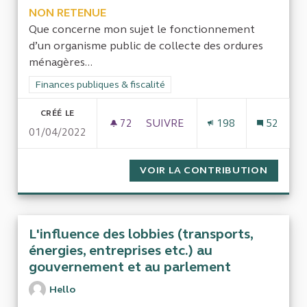
NON RETENUE
Que concerne mon sujet le fonctionnement
d’un organisme public de collecte des ordures
ménagères...
Filtrer les résultats de la catégorie : Finances publiques & fisca
Finances publiques & fiscalité
CRÉÉ LE
72
72 ABONNÉS
SUIVRE
198
52
01/04/2022
SMD3 DORDOGNE 24
VOIR LA CONTRIBUTION
SMD3 
L'influence des lobbies (transports,
énergies, entreprises etc.) au
gouvernement et au parlement
Hello