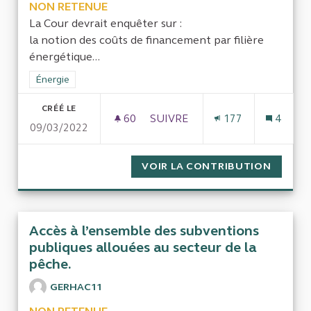
NON RETENUE
La Cour devrait enquêter sur :
la notion des coûts de financement par filière
énergétique...
Filtrer les résultats de la catégorie : Énergie
Énergie
CRÉÉ LE
60
60 ABONNÉS
SUIVRE
177
4
09/03/2022
L'INFLUENCE DES LOBBIES (T
VOIR LA CONTRIBUTION
L'INFL
Accès à l’ensemble des subventions
publiques allouées au secteur de la
pêche.
GERHAC11