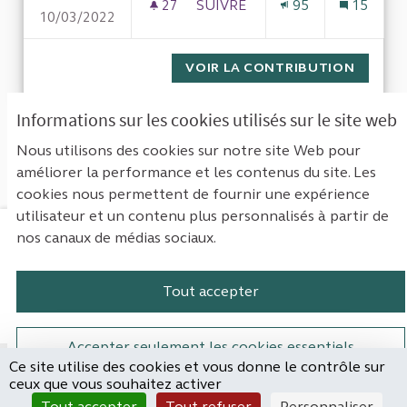
27
27 ABONNÉS
SUIVRE
95
15
10/03/2022
LICENCIER LES PERSONNES R
VOIR LA CONTRIBUTION
LICENC
Informations sur les cookies utilisés sur le site web
1
Suivant ›
Dernière »
Nous utilisons des cookies sur notre site Web pour
améliorer la performance et les contenus du site. Les
Voir toutes les propositions retirées
cookies nous permettent de fournir une expérience
utilisateur et un contenu plus personnalisés à partir de
nos canaux de médias sociaux.
Mentions légales
Contact
Accessibilité : non conforme
Paramètres des cookies
Tout accepter
Plateforme de participation de la Cou
Plateforme de participation de l
Plateforme de participation
Plateforme de particip
Accepter seulement les cookies essentiels
Ce site utilise des cookies et vous donne le contrôle sur
Site réalisé par
ceux que vous souhaitez activer
Open Source Politics
Paramètres
(Lien externe)
Tout accepter
Tout refuser
Personnaliser