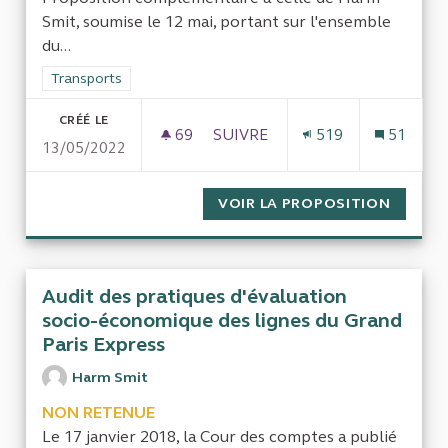
Smit, soumise le 12 mai, portant sur l'ensemble
du...
Filtrer les résultats de la catégorie : Transports
Transports
CRÉÉ LE
69
69 ABONNÉS
SUIVRE
519
51
13/05/2022
AUDIT DES PRATIQUES D’ÉVAL
VOIR LA PROPOSITION
AUDIT 
Audit des pratiques d'évaluation
socio-économique des lignes du Grand
Paris Express
Harm Smit
NON RETENUE
Le 17 janvier 2018, la Cour des comptes a publié