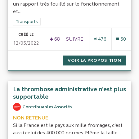
un rapport très fouillé sur le fonctionnement
et...
Filtrer les résultats de la catégorie : Transports
Transports
CRÉÉ LE
68
68 ABONNÉS
SUIVRE
476
50
12/05/2022
AUDIT DES PRATIQUES D'ÉVAL
VOIR LA PROPOSITION
AUDIT 
La thrombose administrative n’est plus
supportable
Contribuables Associés
NON RETENUE
Si la France est le pays aux mille fromages, c’est
aussi celui des 400 000 normes. Même la taille...