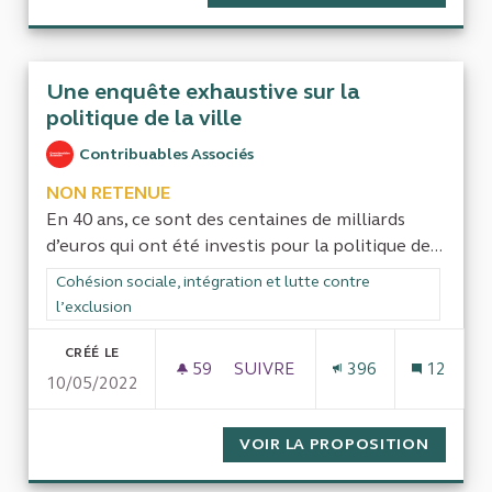
Une enquête exhaustive sur la
politique de la ville
Contribuables Associés
NON RETENUE
En 40 ans, ce sont des centaines de milliards
d’euros qui ont été investis pour la politique de...
Filtrer les résultats de la catégorie : Cohésion sociale, intégra
Cohésion sociale, intégration et lutte contre
l’exclusion
CRÉÉ LE
59
59 ABONNÉS
SUIVRE
396
12
10/05/2022
UNE ENQUÊTE EXHAUSTIVE SUR
VOIR LA PROPOSITION
UNE EN