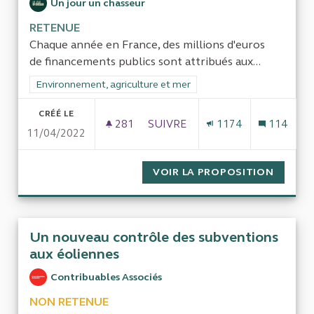
Un jour un chasseur
RETENUE
Chaque année en France, des millions d'euros
de financements publics sont attribués aux...
Filtrer les résultats de la catégorie : Environnement, agricultu
Environnement, agriculture et mer
CRÉÉ LE
281
281 ABONNÉS
SUIVRE
1174
114
11/04/2022
L'ARGENT PUBLIC DESTINÉ AU
VOIR LA PROPOSITION
L'ARGE
Un nouveau contrôle des subventions
aux éoliennes
Contribuables Associés
NON RETENUE