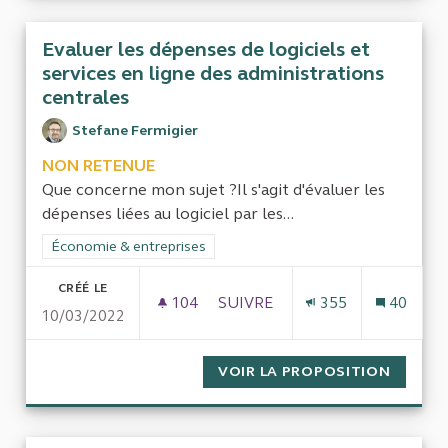
Evaluer les dépenses de logiciels et
services en ligne des administrations
centrales
Stefane Fermigier
NON RETENUE
Que concerne mon sujet ?Il s'agit d'évaluer les
dépenses liées au logiciel par les...
Filtrer les résultats de la catégorie : Économie & entreprises
Économie & entreprises
CRÉÉ LE
104
104 ABONNÉS
SUIVRE
355
40
10/03/2022
EVALUER LES DÉPENSES DE LO
VOIR LA PROPOSITION
EVALUE