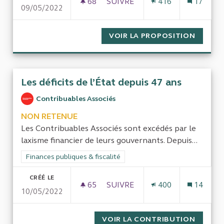
68
68 ABONNÉS
SUIVRE
416
17
09/05/2022
LES GASPILLAGES DANS LES G
VOIR LA PROPOSITION
LES GA
Les déficits de l’État depuis 47 ans
Contribuables Associés
NON RETENUE
Les Contribuables Associés sont excédés par le
laxisme financier de leurs gouvernants. Depuis...
Filtrer les résultats de la catégorie : Finances publiques & fisca
Finances publiques & fiscalité
CRÉÉ LE
65
65 ABONNÉS
SUIVRE
400
14
10/05/2022
LES DÉFICITS DE L’ÉTAT DEPUI
VOIR LA CONTRIBUTION
LES DÉF