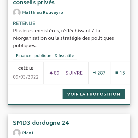
conseils privés
Matthieu Rouveyre
RETENUE
Plusieurs ministères, réfléchissant à la
réorganisation ou la stratégie des politiques
publiques...
Filtrer les résultats de la catégorie : Finances publiques & fisca
Finances publiques & fiscalité
CRÉÉ LE
89
89 ABONNÉS
SUIVRE
287
15
09/03/2022
LE RECOURS PAR L'ÉTAT À DES
VOIR LA PROPOSITION
LE REC
SMD3 dordogne 24
Riant