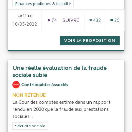
Filtrer les résultats de la catégorie : Finances publiques & fisca
Finances publiques & fiscalité
CRÉÉ LE
74
74 ABONNÉS
SUIVRE
432
25
10/05/2022
LA THROMBOSE ADMINISTRATI
VOIR LA PROPOSITION
LA THR
Une réelle évaluation de la fraude
sociale subie
Contribuables Associés
NON RETENUE
La Cour des comptes estime dans un rapport
rendu en 2020 que la fraude aux prestations
sociales...
Filtrer les résultats de la catégorie : Sécurité sociale
Sécurité sociale