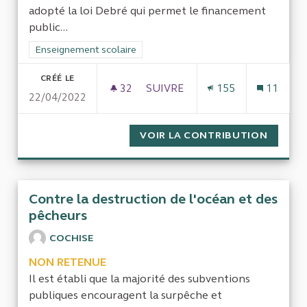
adopté la loi Debré qui permet le financement
public...
Filtrer les résultats de la catégorie : Enseignement scolaire
Enseignement scolaire
CRÉÉ LE
32
32 ABONNÉS
SUIVRE
155
11
22/04/2022
EVALUER LA POLITIQUE DE FI
VOIR LA CONTRIBUTION
EVALUE
Contre la destruction de l'océan et des
pêcheurs
COCHISE
NON RETENUE
Il est établi que la majorité des subventions
publiques encouragent la surpêche et