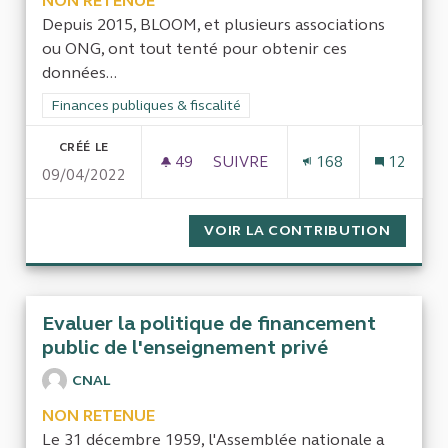
NON RETENUE
Depuis 2015, BLOOM, et plusieurs associations
ou ONG, ont tout tenté pour obtenir ces
données...
Filtrer les résultats de la catégorie : Finances publiques & fisca
Finances publiques & fiscalité
CRÉÉ LE
49
49 ABONNÉS
SUIVRE
168
12
09/04/2022
ACCÈS À L’ENSEMBLE DES SUB
VOIR LA CONTRIBUTION
ACCÈS 
Evaluer la politique de financement
public de l'enseignement privé
CNAL
NON RETENUE
Le 31 décembre 1959, l'Assemblée nationale a