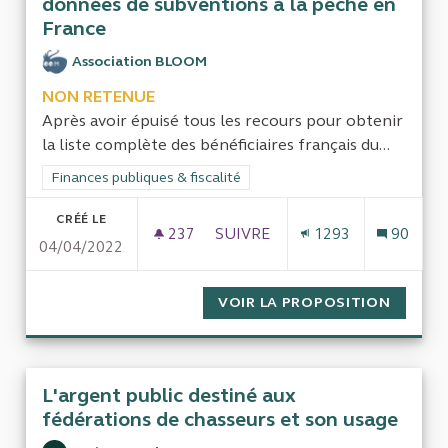
données de subventions à la pêche en
France
Association BLOOM
NON RETENUE
Après avoir épuisé tous les recours pour obtenir
la liste complète des bénéficiaires français du...
Filtrer les résultats de la catégorie : Finances publiques & fisca
Finances publiques & fiscalité
CRÉÉ LE
237
237 ABONNÉS
SUIVRE
1293
90
04/04/2022
ENQUÊTER SUR L’ADMINISTRAT
VOIR LA PROPOSITION
ENQUÊT
L'argent public destiné aux
fédérations de chasseurs et son usage