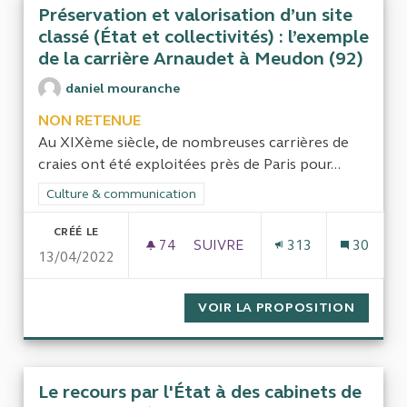
Préservation et valorisation d’un site
classé (État et collectivités) : l’exemple
de la carrière Arnaudet à Meudon (92)
daniel mouranche
NON RETENUE
Au XIXème siècle, de nombreuses carrières de
craies ont été exploitées près de Paris pour...
Filtrer les résultats de la catégorie : Culture & communication
Culture & communication
CRÉÉ LE
74
74 ABONNÉS
SUIVRE
313
30
13/04/2022
PRÉSERVATION ET VALORISATIO
VOIR LA PROPOSITION
PRÉSER
Le recours par l'État à des cabinets de