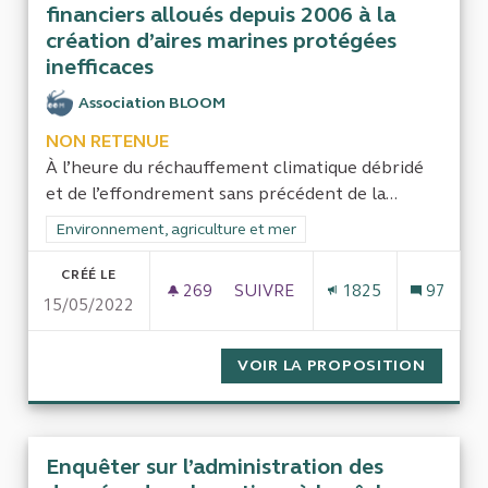
financiers alloués depuis 2006 à la
création d’aires marines protégées
inefficaces
Association BLOOM
NON RETENUE
À l’heure du réchauffement climatique débridé
et de l’effondrement sans précédent de la...
Filtrer les résultats de la catégorie : Environnement, agricultu
Environnement, agriculture et mer
CRÉÉ LE
269
269 ABONNÉS
SUIVRE
1825
97
15/05/2022
ENQUÊTER SUR LES MOYENS HU
VOIR LA PROPOSITION
ENQUÊT
Enquêter sur l’administration des