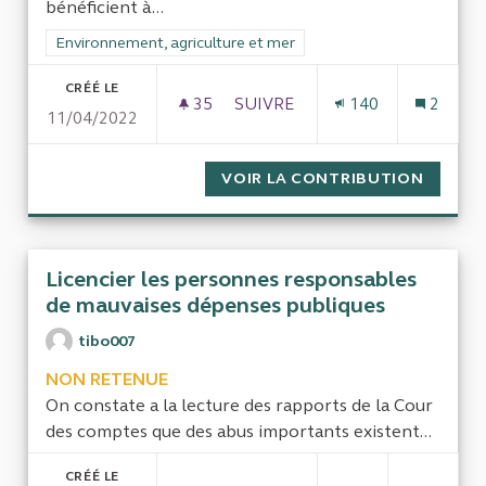
bénéficient à...
Filtrer les résultats de la catégorie : Environnement, agricultu
Environnement, agriculture et mer
CRÉÉ LE
35
35 ABONNÉS
SUIVRE
140
2
11/04/2022
CONTRE LA DESTRUCTION DE 
VOIR LA CONTRIBUTION
CONTRE
Licencier les personnes responsables
de mauvaises dépenses publiques
tibo007
NON RETENUE
On constate a la lecture des rapports de la Cour
des comptes que des abus importants existent...
CRÉÉ LE