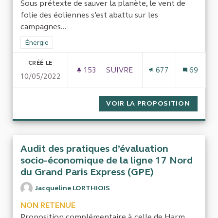
Sous prétexte de sauver la planète, le vent de
folie des éoliennes s’est abattu sur les
campagnes...
Filtrer les résultats de la catégorie : Énergie
Énergie
CRÉÉ LE
153
153 ABONNÉS
SUIVRE
677
69
10/05/2022
UN NOUVEAU CONTRÔLE DES 
VOIR LA PROPOSITION
UN NOU
Audit des pratiques d’évaluation
socio-économique de la ligne 17 Nord
du Grand Paris Express (GPE)
Jacqueline LORTHIOIS
NON RETENUE
Proposition complémentaire à celle de Harm