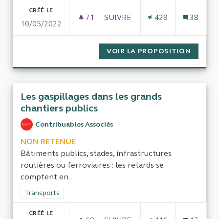
CRÉÉ LE
71
71 ABONNÉS
SUIVRE
428
38
10/05/2022
UNE RÉELLE ÉVALUATION DE L
VOIR LA PROPOSITION
UNE RÉ
Les gaspillages dans les grands
chantiers publics
Contribuables Associés
NON RETENUE
Bâtiments publics, stades, infrastructures
routières ou ferroviaires : les retards se
comptent en...
Filtrer les résultats de la catégorie : Transports
Transports
CRÉÉ LE