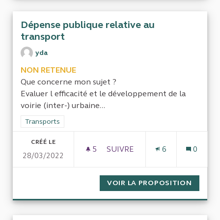
Dépense publique relative au
transport
yda
NON RETENUE
Que concerne mon sujet ?
Evaluer l efficacité et le développement de la
voirie (inter-) urbaine...
Filtrer les résultats de la catégorie : Transports
Transports
CRÉÉ LE
5
5 ABONNÉS
SUIVRE
6
0
28/03/2022
DÉPENSE PUBLI
VOIR LA PROPOSITION
DÉPENS