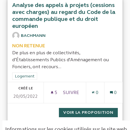
Analyse des appels à projets (cessions
avec charges) au regard du Code de la
commande publique et du droit
européen
BACHMANN
NON RETENUE
De plus en plus de collectivités,
d’Établissements Publics d'Aménagement ou
Fonciers, ont recours...
Filtrer les résultats de la catégorie : Logement
Logement
CRÉÉ LE
5
5 ABONNÉS
SUIVRE
0
0
20/05/2022
ANALYSE DES APPELS À PROJ
VOIR LA PROPOSITION
ANALYS
Informations sur les cookies utilisés sur le site web