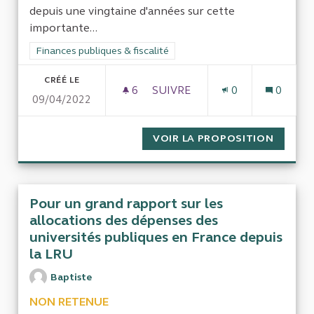
depuis une vingtaine d'années sur cette
importante...
Filtrer les résultats de la catégorie : Finances publiques & fisca
Finances publiques & fiscalité
CRÉÉ LE
6
6 ABONNÉS
SUIVRE
0
0
09/04/2022
CONTRÔLE DE LA COUR RÉGI
VOIR LA PROPOSITION
CONTRÔ
Pour un grand rapport sur les
allocations des dépenses des
universités publiques en France depuis
la LRU
Baptiste
NON RETENUE