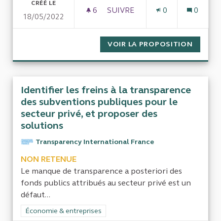
CRÉÉ LE
6
6 ABONNÉS
SUIVRE
0
0
18/05/2022
QUAND L'INVESTISSEMENT P
VOIR LA PROPOSITION
QUAND 
Identifier les freins à la transparence
des subventions publiques pour le
secteur privé, et proposer des
solutions
Transparency International France
NON RETENUE
Le manque de transparence a posteriori des
fonds publics attribués au secteur privé est un
défaut...
Filtrer les résultats de la catégorie : Économie & entreprises
Économie & entreprises