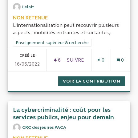
Lelait
NON RETENUE
L'internationalisation peut recouvrir plusieurs
aspects : mobilités entrantes et sortantes,...
Filtrer les résultats de la catégorie : Enseignement supérieur
Enseignement supérieur & recherche
CRÉÉ LE
6
6 ABONNÉS
SUIVRE
0
0
16/05/2022
INTERNATIONALISATION DE L
VOIR LA CONTRIBUTION
INTERN
La cybercriminalité : coût pour les
services publics, enjeu pour demain
CRC des jeunes PACA