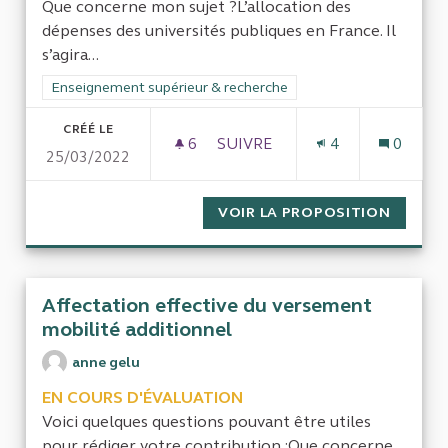
Que concerne mon sujet ?L’allocation des
dépenses des universités publiques en France. Il
s’agira...
Filtrer les résultats de la catégorie : Enseignement supérieur
Enseignement supérieur & recherche
CRÉÉ LE
6
6 ABONNÉS
SUIVRE
4
0
25/03/2022
POUR UN GRAND RAPPORT SUR
VOIR LA PROPOSITION
POUR U
Affectation effective du versement
mobilité additionnel
anne gelu
EN COURS D'ÉVALUATION
Voici quelques questions pouvant être utiles
pour rédiger votre contribution :Que concerne