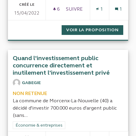
CRÉÉ LE
6
6 ABONNÉS
SUIVRE
1
1
15/04/2022
REMBOURSEMENTS SÉCURITÉ
VOIR LA PROPOSITION
REMBOU
Quand l'investissement public
concurrence directement et
inutilement l'investissement privé
GABEGIE
NON RETENUE
La commune de Morcenx-La-Nouvelle (40) a
décidé d'investir 700.000 euros d'argent public
(sans...
Filtrer les résultats de la catégorie : Économie & entreprises
Économie & entreprises