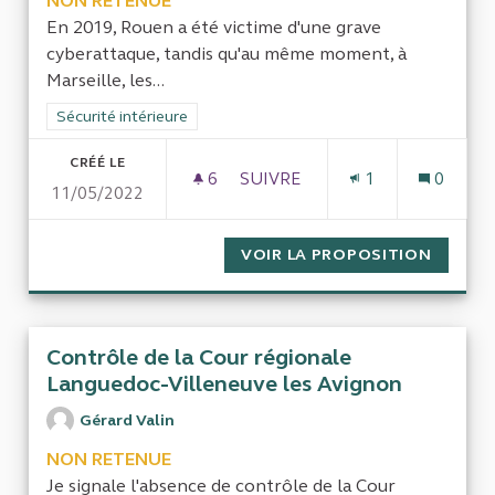
NON RETENUE
En 2019, Rouen a été victime d'une grave
cyberattaque, tandis qu'au même moment, à
Marseille, les...
Filtrer les résultats de la catégorie : Sécurité intérieure
Sécurité intérieure
CRÉÉ LE
6
6 ABONNÉS
SUIVRE
1
0
11/05/2022
LA CYBERCRIMINALITÉ : COÛ
VOIR LA PROPOSITION
LA CYB
Contrôle de la Cour régionale
Languedoc-Villeneuve les Avignon
Gérard Valin
NON RETENUE
Je signale l'absence de contrôle de la Cour