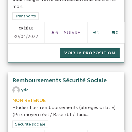
mon...
Filtrer les résultats de la catégorie : Transports
Transports
CRÉÉ LE
6
6 ABONNÉS
SUIVRE
2
0
30/04/2022
AFFECTATION EFFECTIVE DU
VOIR LA PROPOSITION
AFFECT
Remboursements Sécurité Sociale
yda
NON RETENUE
Etudier l les remboursements (abrégés « rbt »)
(Prix moyen réel / Base rbt / Taux...
Filtrer les résultats de la catégorie : Sécurité sociale
Sécurité sociale