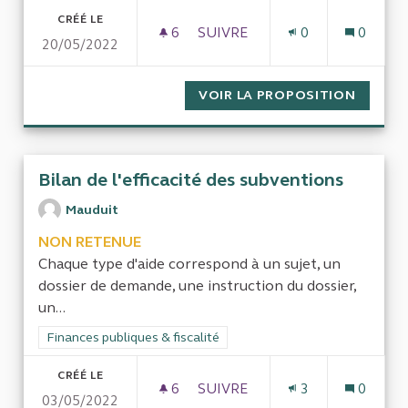
CRÉÉ LE
6
6 ABONNÉS
SUIVRE
0
0
20/05/2022
IDENTIFIER LES FREINS À L
VOIR LA PROPOSITION
IDENTI
Bilan de l'efficacité des subventions
Mauduit
NON RETENUE
Chaque type d'aide correspond à un sujet, un
dossier de demande, une instruction du dossier,
un...
Filtrer les résultats de la catégorie : Finances publiques & fisca
Finances publiques & fiscalité
CRÉÉ LE
6
6 ABONNÉS
SUIVRE
3
0
03/05/2022
BILAN DE L'EFFICACITÉ DES 