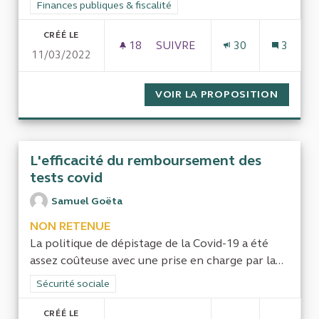
Filtrer les résultats de la catégorie : Finances publiques & fisca
Finances publiques & fiscalité
CRÉÉ LE
18
18 ABONNÉS
SUIVRE
30
3
11/03/2022
EVALUER LE COÛT DE PUBLIC
VOIR LA PROPOSITION
EVALUE
L'efficacité du remboursement des
tests covid
Samuel Goëta
NON RETENUE
La politique de dépistage de la Covid-19 a été
assez coûteuse avec une prise en charge par la...
Filtrer les résultats de la catégorie : Sécurité sociale
Sécurité sociale
CRÉÉ LE