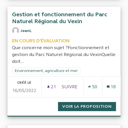
Gestion et fonctionnement du Parc
Naturel Régional du Vexin
JeanL
EN COURS D'ÉVALUATION
Que concerne mon sujet ?Fonctionnement et
gestion du Parc Naturel Régional du VexinQuelle
doit...
Filtrer les résultats de la catégorie : Environnement, agricultu
Environnement, agriculture et mer
CRÉÉ LE
21
21 ABONNÉS
SUIVRE
50
18
16/05/2022
GESTION ET FONCTIONNEMEN
VOIR LA PROPOSITION
GESTIO