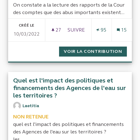
On constate a la lecture des rapports de la Cour
des comptes que des abus importants existent...
CRÉÉ LE
27
27 ABONNÉS
SUIVRE
95
15
10/03/2022
LICENCIER LES PERSONNES R
VOIR LA CONTRIBUTION
LICENC
Quel est l'impact des politiques et
financements des Agences de l'eau sur
les territoires ?
Laetitia
NON RETENUE
quel est l'impact des politiques et financements
des Agences de l'eau sur les territoires ?
les...