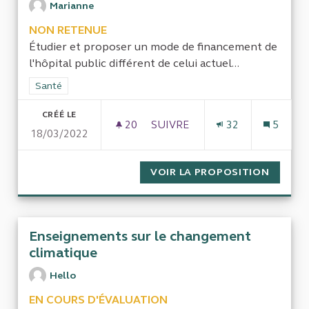
Marianne
NON RETENUE
Étudier et proposer un mode de financement de
l'hôpital public différent de celui actuel...
Filtrer les résultats de la catégorie : Santé
Santé
CRÉÉ LE
20
20 ABONNÉS
SUIVRE
32
5
18/03/2022
LE FINANCEMENT DE L'HÔPIT
VOIR LA PROPOSITION
LE FIN
Enseignements sur le changement
climatique
Hello
EN COURS D'ÉVALUATION