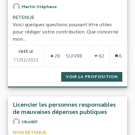
Martin Stéphane
RETENUE
Voici quelques questions pouvant être utiles
pour rédiger votre contribution :Que concerne
mon...
CRÉÉ LE
28
28 ABONNÉS
SUIVRE
62
6
11/03/2022
AUDIT SUR L'UTILISATION DE 
VOIR LA PROPOSITION
AUDIT 
Licencier les personnes responsables
de mauvaises dépenses publiques
tibo007
NON RETENUE