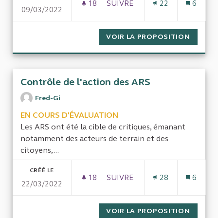
18
18 ABONNÉS
SUIVRE
22
6
09/03/2022
L'EFFICACITÉ DU REMBOURSE
VOIR LA PROPOSITION
L'EFFI
Contrôle de l'action des ARS
Fred-Gi
EN COURS D'ÉVALUATION
Les ARS ont été la cible de critiques, émanant
notamment des acteurs de terrain et des
citoyens,...
CRÉÉ LE
18
18 ABONNÉS
SUIVRE
28
6
22/03/2022
CONTRÔLE DE L'ACTION DES 
VOIR LA PROPOSITION
CONTRÔ