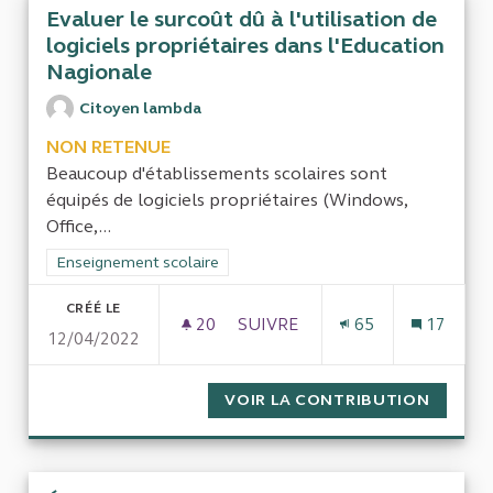
Evaluer le surcoût dû à l'utilisation de
logiciels propriétaires dans l'Education
Nagionale
Citoyen lambda
NON RETENUE
Beaucoup d'établissements scolaires sont
équipés de logiciels propriétaires (Windows,
Office,...
Filtrer les résultats de la catégorie : Enseignement scolaire
Enseignement scolaire
CRÉÉ LE
20
20 ABONNÉS
SUIVRE
65
17
12/04/2022
EVALUER LE SURCOÛT DÛ À L'
VOIR LA CONTRIBUTION
EVALUE