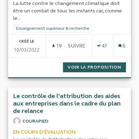
La lutte contre le changement climatique doit
être un combat de tous les instants car, comme
le...
Filtrer les résultats de la catégorie : Enseignement supérieur
Enseignement supérieur & recherche
CRÉÉ LE
19
19 ABONNÉS
SUIVRE
47
6
10/03/2022
ENSEIGNEMENTS SUR LE CHA
VOIR LA PROPOSITION
ENSEIG
Le contrôle de l'attribution des aides
aux entreprises dans le cadre du plan
de relance
COURAPIED
EN COURS D'ÉVALUATION