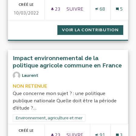
CRÉÉ LE
23
23 ABONNÉS
SUIVRE
68
5
10/03/2022
LE RECOURS AUX SOCIÉTÉS D
VOIR LA CONTRIBUTION
LE REC
Impact environnemental de la
politique agricole commune en France
Laurent
NON RETENUE
Que concerne mon sujet ? : une politique
publique nationale Quelle doit être la période
d’étude ?...
Filtrer les résultats de la catégorie : Environnement, agricultu
Environnement, agriculture et mer
CRÉÉ LE
23
23 ABONNÉS
SUIVRE
91
3