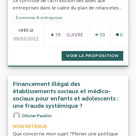
Le contrôle de l'attribution des aides aux
entreprises dans le cadre du plan de relanceles...
Filtrer les résultats de la catégorie : Économie & entreprises
Économie & entreprises
CRÉÉ LE
19
19 ABONNÉS
SUIVRE
59
0
09/03/2022
LE CONTRÔLE DE L'ATTRIBUTI
VOIR LA PROPOSITION
LE CON
Financement illégal des
établissements sociaux et médico-
sociaux pour enfants et adolescents :
une fraude systémique ?
Olivier Paolini
NON RETENUE
Que concerne mon sujet ?Mener une politique