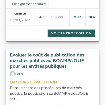
Filtrer les résultats de la catégorie : Enseignement scolaire
Enseignement scolaire
CRÉÉ LE
19
19 ABONNÉS
SUIVRE
32
4
09/03/2022
DOTATIONS AUX ÉCOLES SOUS
VOIR LA PROPOSITION
DOTATI
Evaluer le coût de publication des
marchés publics au BOAMP/JOUE
pour les entités publiques
Alix
EN COURS D'ÉVALUATION
Dans le cadre des procédures de marchés
publics, la publication au BOAMP et/ou JOUE
est...