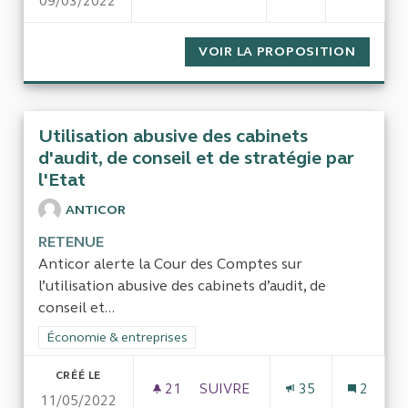
09/03/2022
EVALUATION DE L'EFFICACITÉ 
VOIR LA PROPOSITION
EVALUA
Utilisation abusive des cabinets
d'audit, de conseil et de stratégie par
l'Etat
ANTICOR
RETENUE
Anticor alerte la Cour des Comptes sur
l’utilisation abusive des cabinets d’audit, de
conseil et...
Filtrer les résultats de la catégorie : Économie & entreprises
Économie & entreprises
CRÉÉ LE
21
21 ABONNÉS
SUIVRE
35
2
11/05/2022
UTILISATION ABUSIVE DES CAB