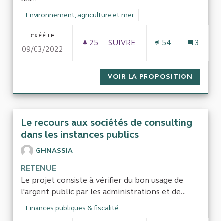
Filtrer les résultats de la catégorie : Environnement, agricultu
Environnement, agriculture et mer
CRÉÉ LE
25
25 ABONNÉS
SUIVRE
54
3
09/03/2022
QUEL EST L'IMPACT DES POLI
VOIR LA PROPOSITION
QUEL E
Le recours aux sociétés de consulting
dans les instances publics
GHNASSIA
RETENUE
Le projet consiste à vérifier du bon usage de
l'argent public par les administrations et de...
Filtrer les résultats de la catégorie : Finances publiques & fisca
Finances publiques & fiscalité