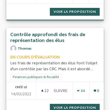
VOIR LA PROPOSITION
UTILIS
Contrôle approfondi des frais de
représentation des élus
Thomas
EN COURS D'ÉVALUATION
Les frais de représentation des élus font l'objet
d'un contrôle par les CRC. Mais il est abordé...
Filtrer les résultats de la catégorie : Finances publiques & fisca
Finances publiques & fiscalité
CRÉÉ LE
22
22 ABONNÉS
SUIVRE
44
8
14/03/2022
CONTRÔLE APPROFONDI DES F
VOIR LA PROPOSITION
CONTRÔ