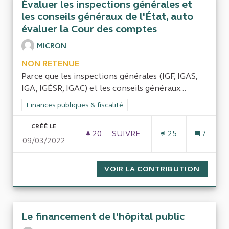
Évaluer les inspections générales et
les conseils généraux de l'État, auto
évaluer la Cour des comptes
MICRON
NON RETENUE
Parce que les inspections générales (IGF, IGAS,
IGA, IGÉSR, IGAC) et les conseils généraux...
Filtrer les résultats de la catégorie : Finances publiques & fisca
Finances publiques & fiscalité
CRÉÉ LE
20
20 ABONNÉS
SUIVRE
25
7
09/03/2022
ÉVALUER LES INSPECTIONS G
VOIR LA CONTRIBUTION
ÉVALUE
Le financement de l'hôpital public