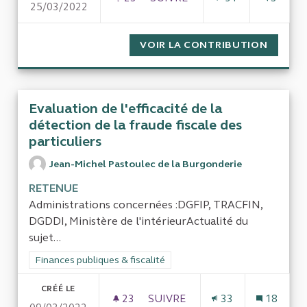
25/03/2022
IMPACT ENVIRONNEMENTAL D
VOIR LA CONTRIBUTION
IMPACT
Evaluation de l'efficacité de la
détection de la fraude fiscale des
particuliers
Jean-Michel Pastoulec de la Burgonderie
RETENUE
Administrations concernées :DGFIP, TRACFIN,
DGDDI, Ministère de l'intérieurActualité du
sujet...
Filtrer les résultats de la catégorie : Finances publiques & fisca
Finances publiques & fiscalité
CRÉÉ LE
23
23 ABONNÉS
SUIVRE
33
18