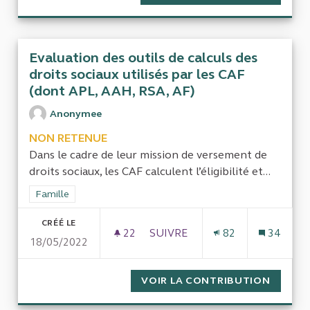
Evaluation des outils de calculs des
droits sociaux utilisés par les CAF
(dont APL, AAH, RSA, AF)
Anonymee
NON RETENUE
Dans le cadre de leur mission de versement de
droits sociaux, les CAF calculent l’éligibilité et...
Filtrer les résultats de la catégorie : Famille
Famille
CRÉÉ LE
22
22 ABONNÉS
SUIVRE
82
34
18/05/2022
EVALUATION DES OUTILS DE CA
VOIR LA CONTRIBUTION
EVALUA