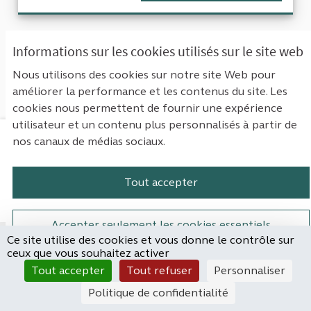
« Première
‹ Précédent
Suivant ›
Informations sur les cookies utilisés sur le site web
Dernière »
Nous utilisons des cookies sur notre site Web pour
améliorer la performance et les contenus du site. Les
Voir toutes les propositions retirées
cookies nous permettent de fournir une expérience
utilisateur et un contenu plus personnalisés à partir de
nos canaux de médias sociaux.
Mentions légales
Contact
Accessibilité : non conforme
Paramètres des cookies
Tout accepter
Plateforme de participation de la Cou
Plateforme de participation de l
Plateforme de participation
Plateforme de particip
Accepter seulement les cookies essentiels
Ce site utilise des cookies et vous donne le contrôle sur
Site réalisé par
ceux que vous souhaitez activer
Open Source Politics
Paramètres
(Lien externe)
Tout accepter
Tout refuser
Personnaliser
grâce au
logiciel libre
Decidim
.
Politique de confidentialité
(Lien externe)