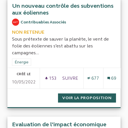
Un nouveau contrôle des subventions
aux éoliennes
Contribuables Associés
NON RETENUE
Sous prétexte de sauver la planète, le vent de
folie des éoliennes s’est abattu sur les
campagnes...
Filtrer les résultats de la catégorie : Énergie
Énergie
CRÉÉ LE
153
153 ABONNÉS
SUIVRE
677
69
10/05/2022
UN NOUVEAU CONTRÔLE DES 
VOIR LA PROPOSITION
UN NOU
Evaluation de l'impact économique