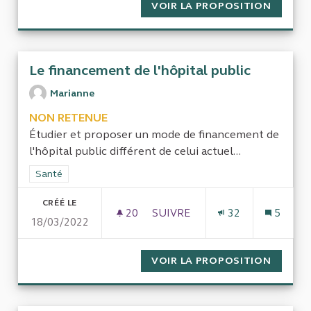
VOIR LA PROPOSITION
EVALUE
Le financement de l'hôpital public
Marianne
NON RETENUE
Étudier et proposer un mode de financement de
l'hôpital public différent de celui actuel...
Filtrer les résultats de la catégorie : Santé
Santé
CRÉÉ LE
20
20 ABONNÉS
SUIVRE
32
5
18/03/2022
LE FINANCEMENT DE L'HÔPIT
VOIR LA PROPOSITION
LE FIN