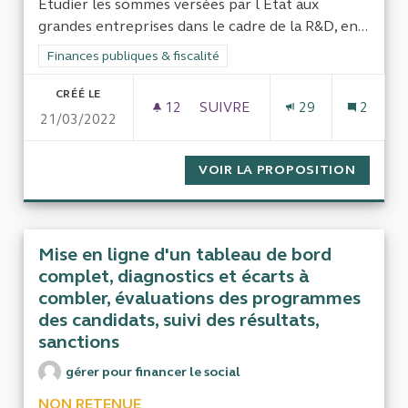
Etudier les sommes versées par l Etat aux
grandes entreprises dans le cadre de la R&D, en...
Filtrer les résultats de la catégorie : Finances publiques & fisca
Finances publiques & fiscalité
CRÉÉ LE
12
12 ABONNÉS
SUIVRE
29
2
21/03/2022
CRÉDITS D IMPÔTS ET SUBVE
VOIR LA PROPOSITION
CRÉDIT
Mise en ligne d'un tableau de bord
complet, diagnostics et écarts à
combler, évaluations des programmes
des candidats, suivi des résultats,
sanctions
gérer pour financer le social
NON RETENUE