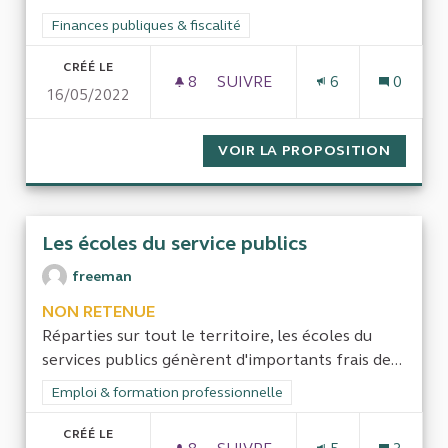
Filtrer les résultats de la catégorie : Finances publiques & fisca
Finances publiques & fiscalité
CRÉÉ LE
8
8 ABONNÉS
SUIVRE
6
0
16/05/2022
RETRAITES ET MANDATS DES 
VOIR LA PROPOSITION
RETRAI
Les écoles du service publics
freeman
NON RETENUE
Réparties sur tout le territoire, les écoles du
services publics génèrent d'importants frais de...
Filtrer les résultats de la catégorie : Emploi & formation prof
Emploi & formation professionnelle
CRÉÉ LE