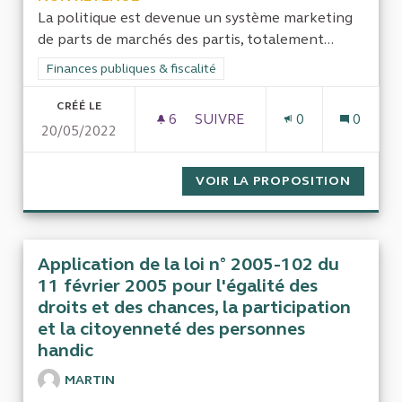
La politique est devenue un système marketing
de parts de marchés des partis, totalement...
Filtrer les résultats de la catégorie : Finances publiques & fisca
Finances publiques & fiscalité
CRÉÉ LE
6
6 ABONNÉS
SUIVRE
0
0
20/05/2022
MISE EN LIGNE D'UN TABLEA
VOIR LA PROPOSITION
MISE E
Application de la loi n° 2005-102 du
11 février 2005 pour l'égalité des
droits et des chances, la participation
et la citoyenneté des personnes
handic
MARTIN