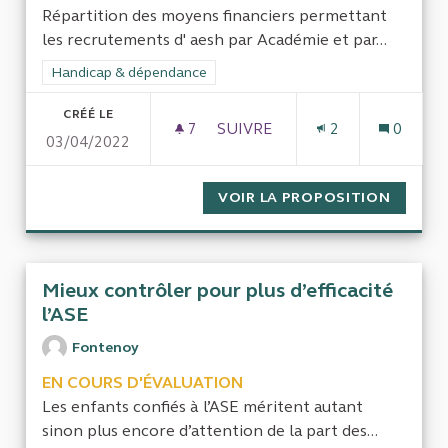
Répartition des moyens financiers permettant
les recrutements d' aesh par Académie et par...
Filtrer les résultats de la catégorie : Handicap & dépendance
Handicap & dépendance
CRÉÉ LE
7
7 ABONNÉS
SUIVRE
2
0
03/04/2022
AESH ET PIAL EFFICACITÉ, U
VOIR LA PROPOSITION
AESH E
Mieux contrôler pour plus d’efficacité
l’ASE
Fontenoy
EN COURS D'ÉVALUATION
Les enfants confiés à l’ASE méritent autant
sinon plus encore d’attention de la part des...