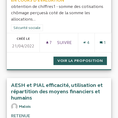
EN COURS D'ÉVALUATION
obtention de chiffres1 - somme des cotisations
chômage perçuesà coté de la somme les
allocations...
Filtrer les résultats de la catégorie : Sécurité sociale
Sécurité sociale
CRÉÉ LE
7
7 ABONNÉS
SUIVRE
4
1
21/04/2022
COTISATIONS CHÔMAGE-RETR
VOIR LA PROPOSITION
COTISA
AESH et PIAL efficacité, utilisation et
répartition des moyens financiers et
humains
Malois
RETENUE