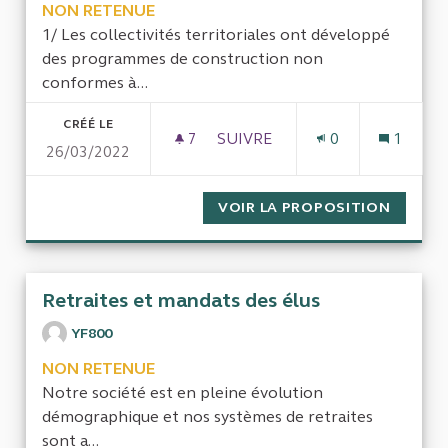
NON RETENUE
1/ Les collectivités territoriales ont développé
des programmes de construction non
conformes à...
CRÉÉ LE
7
7 ABONNÉS
SUIVRE
0
1
26/03/2022
APPLICATION DE LA LOI N° 2
VOIR LA PROPOSITION
APPLIC
Retraites et mandats des élus
YF800
NON RETENUE
Notre société est en pleine évolution
démographique et nos systèmes de retraites
sont a...