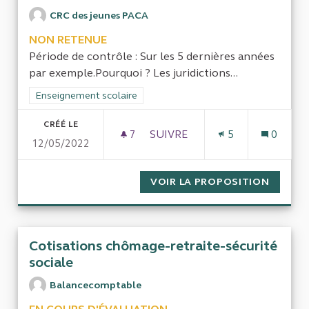
CRC des jeunes PACA
NON RETENUE
Période de contrôle : Sur les 5 dernières années
par exemple.Pourquoi ? Les juridictions...
Filtrer les résultats de la catégorie : Enseignement scolaire
Enseignement scolaire
CRÉÉ LE
7
7 ABONNÉS
SUIVRE
5
0
12/05/2022
LES INÉGALITÉS D’ACCÈS AU
VOIR LA PROPOSITION
LES IN
Cotisations chômage-retraite-sécurité
sociale
Balancecomptable