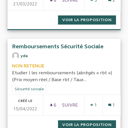
8
8 ABONNÉS
SUIVRE
5
3
21/03/2022
LES ÉCOLES DU SERVICE PUBL
VOIR LA PROPOSITION
LES ÉC
Remboursements Sécurité Sociale
yda
NON RETENUE
Etudier l les remboursements (abrégés « rbt »)
(Prix moyen réel / Base rbt / Taux...
Filtrer les résultats de la catégorie : Sécurité sociale
Sécurité sociale
CRÉÉ LE
6
6 ABONNÉS
SUIVRE
1
1
15/04/2022
REMBOURSEMENTS SÉCURITÉ
VOIR LA PROPOSITION
REMBOU