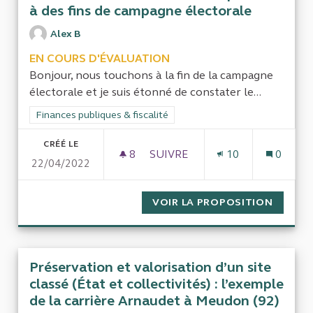
à des fins de campagne électorale
Alex B
EN COURS D'ÉVALUATION
Bonjour, nous touchons à la fin de la campagne
électorale et je suis étonné de constater le...
Filtrer les résultats de la catégorie : Finances publiques & fisca
Finances publiques & fiscalité
CRÉÉ LE
8
8 ABONNÉS
SUIVRE
10
0
22/04/2022
AUDIT DE L'UTILISATION DE 
VOIR LA PROPOSITION
AUDIT 
Préservation et valorisation d’un site
classé (État et collectivités) : l’exemple
de la carrière Arnaudet à Meudon (92)