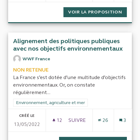
VOIR LA PROPOSITION
COÛT D
Alignement des politiques publiques
avec nos objectifs environnementaux
WWF France
NON RETENUE
La France s’est dotée d’une multitude d’objectifs
environnementaux. Or, on constate
régulièrement...
Filtrer les résultats de la catégorie : Environnement, agricultu
Environnement, agriculture et mer
CRÉÉ LE
12
12 ABONNÉS
SUIVRE
26
3
13/05/2022
ALIGNEMENT DES POLITIQUE