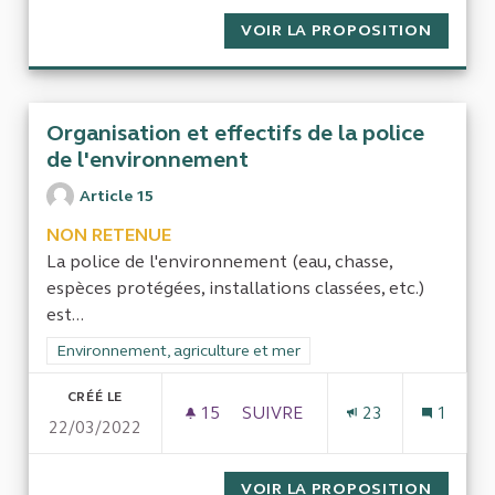
VOIR LA PROPOSITION
POLITI
Organisation et effectifs de la police
de l'environnement
Article 15
NON RETENUE
La police de l'environnement (eau, chasse,
espèces protégées, installations classées, etc.)
est...
Filtrer les résultats de la catégorie : Environnement, agricultu
Environnement, agriculture et mer
CRÉÉ LE
15
15 ABONNÉS
SUIVRE
23
1
22/03/2022
ORGANISATION ET EFFECTIFS
VOIR LA PROPOSITION
ORGANI