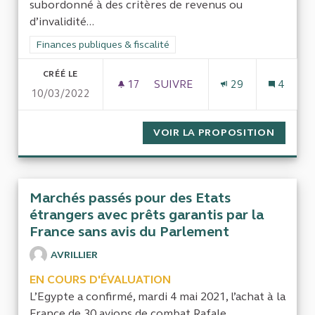
subordonné à des critères de revenus ou
d’invalidité...
Filtrer les résultats de la catégorie : Finances publiques & fisca
Finances publiques & fiscalité
CRÉÉ LE
17
17 ABONNÉS
SUIVRE
29
4
10/03/2022
CONTRÔLE VS ACCOMPAGNEME
VOIR LA PROPOSITION
CONTRÔ
Marchés passés pour des Etats
étrangers avec prêts garantis par la
France sans avis du Parlement
AVRILLIER
EN COURS D'ÉVALUATION
L’Egypte a confirmé, mardi 4 mai 2021, l’achat à la
France de 30 avions de combat Rafale....