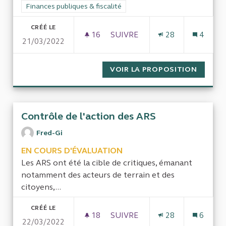
Filtrer les résultats de la catégorie : Finances publiques & fisca
Finances publiques & fiscalité
CRÉÉ LE
16
16 ABONNÉS
SUIVRE
28
4
21/03/2022
CONTRÔLE ET ÉVALUATION DE
VOIR LA PROPOSITION
CONTRÔ
Contrôle de l'action des ARS
Fred-Gi
EN COURS D'ÉVALUATION
Les ARS ont été la cible de critiques, émanant
notamment des acteurs de terrain et des
citoyens,...
CRÉÉ LE
18
18 ABONNÉS
SUIVRE
28
6
22/03/2022
CONTRÔLE DE L'ACTION DES 