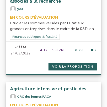
associés à la recherche
yda
EN COURS D'ÉVALUATION
Etudier les sommes versées par l Etat aux
grandes entreprises dans le cadre de la R&D, en...
Filtrer les résultats de la catégorie : Finances publiques & fisca
Finances publiques & fiscalité
CRÉÉ LE
12
12 ABONNÉS
SUIVRE
29
2
21/03/2022
CRÉDITS D IMPÔTS ET SUBVE
VOIR LA PROPOSITION
CRÉDIT
Agriculture intensive et pesticides
CRC des jeunes PACA
EN COURS D'ÉVALUATION