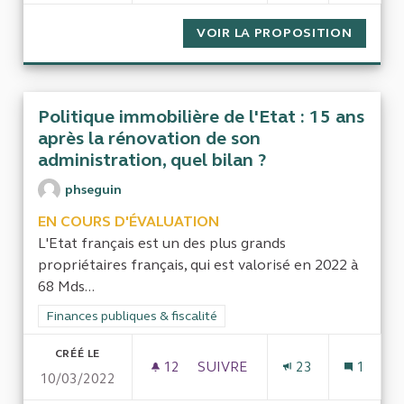
VOIR LA PROPOSITION
SOUTI
Politique immobilière de l'Etat : 15 ans
après la rénovation de son
administration, quel bilan ?
phseguin
EN COURS D'ÉVALUATION
L'Etat français est un des plus grands
propriétaires français, qui est valorisé en 2022 à
68 Mds...
Filtrer les résultats de la catégorie : Finances publiques & fisca
Finances publiques & fiscalité
CRÉÉ LE
12
12 ABONNÉS
SUIVRE
23
1
10/03/2022