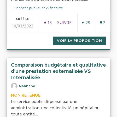
Filtrer les résultats de la catégorie : Finances publiques & fisca
Finances publiques & fiscalité
CRÉÉ LE
13
13 ABONNÉS
SUIVRE
29
2
10/03/2022
MARCHÉS PASSÉS POUR DES E
VOIR LA PROPOSITION
MARCHÉ
Comparaison budgétaire et qualitative
d’une prestation externalisée VS
Internalisée
Nabhane
NON RETENUE
Le service public dispensé par une
administration, une collectivité, un hôpital ou
toute entité...