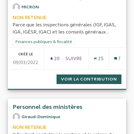
MICRON
NON RETENUE
Parce que les inspections générales (IGF, IGAS,
IGA, IGÉSR, IGAC) et les conseils généraux...
Filtrer les résultats de la catégorie : Finances publiques & fisca
Finances publiques & fiscalité
CRÉÉ LE
20
20 ABONNÉS
SUIVRE
25
7
09/03/2022
ÉVALUER LES INSPECTIONS G
VOIR LA CONTRIBUTION
ÉVALUE
Personnel des ministères
Giraud-Dominique
NON RETENUE