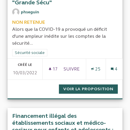
"Grande Sécu"
phseguin
NON RETENUE
Alors que la COVID-19 a provoqué un déficit
d'une ampleur inédite sur les comptes de la
sécurité...
Filtrer les résultats de la catégorie : Sécurité sociale
Sécurité sociale
CRÉÉ LE
17
17 ABONNÉS
SUIVRE
25
4
10/03/2022
FUSION DE LA SÉCURITÉ SOC
VOIR LA PROPOSITION
FUSION
Financement illégal des
établissements sociaux et médico-
sociaux pour enfants et adolescents :