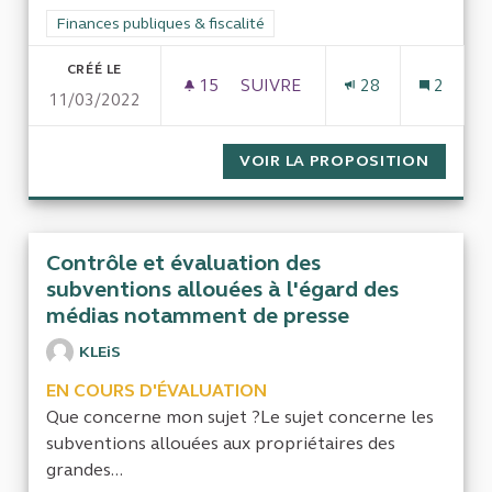
Filtrer les résultats de la catégorie : Finances publiques & fisca
Finances publiques & fiscalité
CRÉÉ LE
15
15 ABONNÉS
SUIVRE
28
2
11/03/2022
COMPARAISON BUDGÉTAIRE ET
VOIR LA PROPOSITION
COMPAR
Contrôle et évaluation des
subventions allouées à l'égard des
médias notamment de presse
KLEiS
EN COURS D'ÉVALUATION
Que concerne mon sujet ?Le sujet concerne les
subventions allouées aux propriétaires des
grandes...