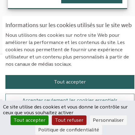
« Première
‹ Précédent
Suivant ›
Informations sur les cookies utilisés sur le site web
Dernière »
Nous utilisons des cookies sur notre site Web pour
améliorer la performance et les contenus du site. Les
Voir toutes les propositions retirées
cookies nous permettent de fournir une expérience
utilisateur et un contenu plus personnalisés à partir de
nos canaux de médias sociaux.
Mentions légales
Contact
Accessibilité : non conforme
Paramètres des cookies
Tout accepter
Plateforme de participation de la Cou
Plateforme de participation de l
Plateforme de participation
Plateforme de particip
Accepter seulement les cookies essentiels
Ce site utilise des cookies et vous donne le contrôle sur
Site réalisé par
ceux que vous souhaitez activer
Open Source Politics
Paramètres
(Lien externe)
Tout accepter
Tout refuser
Personnaliser
grâce au
logiciel libre
Decidim
.
Politique de confidentialité
(Lien externe)