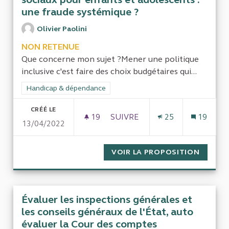
une fraude systémique ?
Olivier Paolini
NON RETENUE
Que concerne mon sujet ?Mener une politique
inclusive c'est faire des choix budgétaires qui...
Filtrer les résultats de la catégorie : Handicap & dépendance
Handicap & dépendance
CRÉÉ LE
19
19 ABONNÉS
SUIVRE
25
19
13/04/2022
FINANCEMENT ILLÉGAL DES É
VOIR LA PROPOSITION
FINANC
Évaluer les inspections générales et
les conseils généraux de l'État, auto
évaluer la Cour des comptes