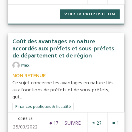
VOIR LA PROPOSITION
CONTRÔ
Coût des avantages en nature
accordés aux préfets et sous-préfets
de département et de région
Max
NON RETENUE
Ce sujet concerne les avantages en nature liés
aux fonctions de préfets et de sous-préfets,
qui...
Filtrer les résultats de la catégorie : Finances publiques & fisca
Finances publiques & fiscalité
CRÉÉ LE
17
17 ABONNÉS
SUIVRE
27
1
25/03/2022
COÛT DES AVANTAGES EN NAT