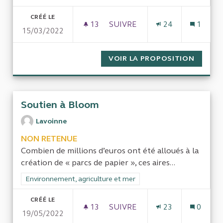
CRÉÉ LE
13
13 ABONNÉS
SUIVRE
24
1
15/03/2022
FINANCEMENT DES ÉCOLES PRI
VOIR LA PROPOSITION
FINANC
Soutien à Bloom
Lavoinne
NON RETENUE
Combien de millions d’euros ont été alloués à la
création de « parcs de papier », ces aires...
Filtrer les résultats de la catégorie : Environnement, agricultu
Environnement, agriculture et mer
CRÉÉ LE
13
13 ABONNÉS
SUIVRE
23
0
19/05/2022
SOUTIEN À BLOOM