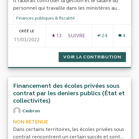
Il faudrait contrôler la gestion et le salaire du
personnel qui travaille dans les ministères au...
Filtrer les résultats de la catégorie : Finances publiques & fisca
Finances publiques & fiscalité
CRÉÉ LE
13
13 ABONNÉS
SUIVRE
24
4
11/03/2022
PERSONNEL DES MINISTÈRES
VOIR LA CONTRIBUTION
PERSON
Financement des écoles privées sous
contrat par les deniers publics (État et
collectivites)
Cesbron
NON RETENUE
Dans certains territoires, les écoles privées sous
contrat rencontrent un certain succès et sont...