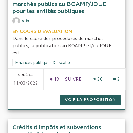
marchés publics au BOAMP/JOUE
pour les entités publiques
Alix
EN COURS D'ÉVALUATION
Dans le cadre des procédures de marchés
publics, la publication au BOAMP et/ou JOUE
est...
Filtrer les résultats de la catégorie : Finances publiques & fisca
Finances publiques & fiscalité
CRÉÉ LE
18
18 ABONNÉS
SUIVRE
30
3
11/03/2022
EVALUER LE COÛT DE PUBLIC
VOIR LA PROPOSITION
EVALUE
Crédits d impôts et subventions