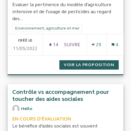
Evaluer la pertinence du modèle d'agriculture
intensive et de l'usage de pesticides au regard
des...
Filtrer les résultats de la catégorie : Environnement, agricultu
Environnement, agriculture et mer
CRÉÉ LE
14
14 ABONNÉS
SUIVRE
29
4
11/05/2022
AGRICULTURE INTENSIVE ET P
VOIR LA PROPOSITION
AGRICU
Contrôle vs accompagnement pour
toucher des aides sociales
Hello
EN COURS D'ÉVALUATION
Le bénéfice d’aides sociales est souvent