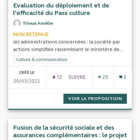
Evaluation du déploiement et de
l'efficacité du Pass culture
Trioux Amélie
NON RETENUE
les administrations concernées : la société par
actions simplifiée rassemblant le ministère de...
Filtrer les résultats de la catégorie : Culture & communication
Culture & communication
CRÉÉ LE
12
12 ABONNÉS
SUIVRE
25
3
09/03/2022
EVALUATION DU DÉPLOIEMENT 
VOIR LA PROPOSITION
EVALUA
Fusion de la sécurité sociale et des
assurances complémentaires : le projet