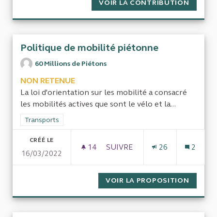
VOIR LA CONTRIBUTION
ALIGNE
Politique de mobilité piétonne
60 Millions de Piétons
NON RETENUE
La loi d'orientation sur les mobilité a consacré
les mobilités actives que sont le vélo et la...
Filtrer les résultats de la catégorie : Transports
Transports
CRÉÉ LE
14
14 ABONNÉS
SUIVRE
26
2
16/03/2022
POLITIQUE DE MOBILITÉ PIÉ
VOIR LA PROPOSITION
POLITI