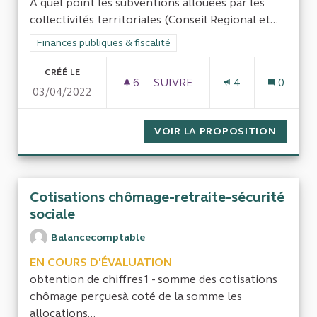
À quel point les subventions allouées par les
collectivités territoriales (Conseil Regional et...
Filtrer les résultats de la catégorie : Finances publiques & fisca
Finances publiques & fiscalité
CRÉÉ LE
6
6 ABONNÉS
SUIVRE
4
0
03/04/2022
RÔLES DES SUBVENTIONS DAN
VOIR LA PROPOSITION
RÔLES 
Cotisations chômage-retraite-sécurité
sociale
Balancecomptable
EN COURS D'ÉVALUATION
obtention de chiffres1 - somme des cotisations
chômage perçuesà coté de la somme les
allocations...