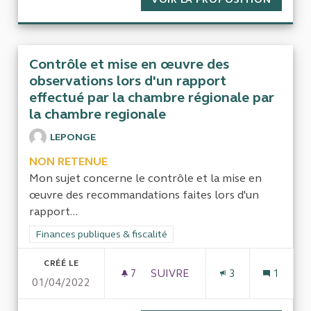
Contrôle et mise en œuvre des
observations lors d'un rapport
effectué par la chambre régionale par
la chambre regionale
LEPONGE
NON RETENUE
Mon sujet concerne le contrôle et la mise en
œuvre des recommandations faites lors d'un
rapport...
Filtrer les résultats de la catégorie : Finances publiques & fisca
Finances publiques & fiscalité
CRÉÉ LE
7
7 ABONNÉS
SUIVRE
3
1
01/04/2022
CONTRÔLE ET MISE EN ŒUVR