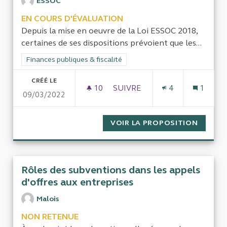
ESSOC
EN COURS D'ÉVALUATION
Depuis la mise en oeuvre de la Loi ESSOC 2018,
certaines de ses dispositions prévoient que les...
Filtrer les résultats de la catégorie : Finances publiques & fisca
Finances publiques & fiscalité
CRÉÉ LE
10
10 ABONNÉS
SUIVRE
4
1
09/03/2022
APPLICATION LOI ESSOC DAN
VOIR LA PROPOSITION
APPLIC
Rôles des subventions dans les appels
d'offres aux entreprises
Malois
NON RETENUE