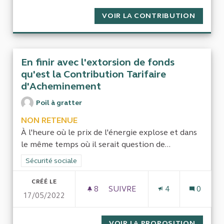
VOIR LA CONTRIBUTION
LA RET
En finir avec l'extorsion de fonds
qu'est la Contribution Tarifaire
d'Acheminement
Poil à gratter
NON RETENUE
À l'heure où le prix de l'énergie explose et dans
le même temps où il serait question de...
Filtrer les résultats de la catégorie : Sécurité sociale
Sécurité sociale
CRÉÉ LE
8
8 ABONNÉS
SUIVRE
4
0
17/05/2022
EN FINIR AVEC L'EXTORSION
VOIR LA PROPOSITION
EN FIN