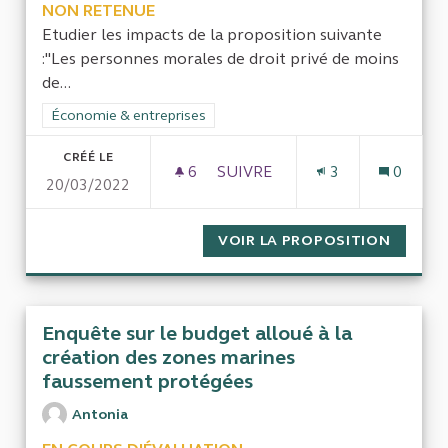
NON RETENUE
Etudier les impacts de la proposition suivante
:"Les personnes morales de droit privé de moins
de...
Filtrer les résultats de la catégorie : Économie & entreprises
Économie & entreprises
CRÉÉ LE
6
6 ABONNÉS
SUIVRE
3
0
20/03/2022
PROTECTION DES ENTREPRISE
VOIR LA PROPOSITION
PROTEC
Enquête sur le budget alloué à la
création des zones marines
faussement protégées
Antonia