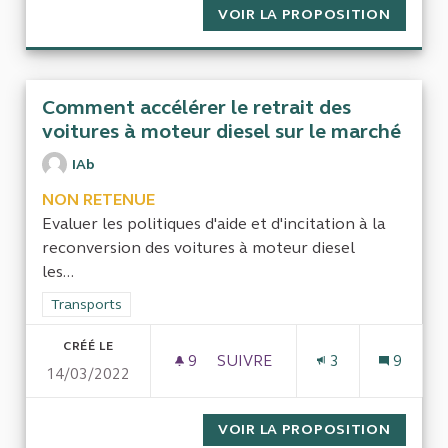
VOIR LA PROPOSITION
CONTRÔ
Comment accélérer le retrait des
voitures à moteur diesel sur le marché
IAb
NON RETENUE
Evaluer les politiques d'aide et d'incitation à la
reconversion des voitures à moteur diesel
les...
Filtrer les résultats de la catégorie : Transports
Transports
CRÉÉ LE
9
9 ABONNÉS
SUIVRE
3
9
14/03/2022
COMMENT ACCÉLÉRER LE RET
VOIR LA PROPOSITION
COMMEN