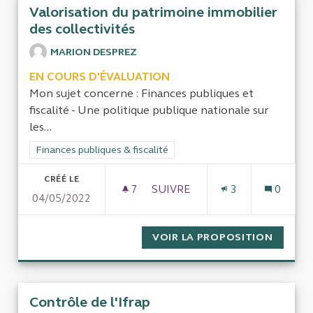
Valorisation du patrimoine immobilier
des collectivités
MARION DESPREZ
EN COURS D'ÉVALUATION
Mon sujet concerne : Finances publiques et
fiscalité - Une politique publique nationale sur
les...
Filtrer les résultats de la catégorie : Finances publiques & fisca
Finances publiques & fiscalité
CRÉÉ LE
7
7 ABONNÉS
SUIVRE
3
0
04/05/2022
VALORISATION DU PATRIMOIN
VOIR LA PROPOSITION
VALORI
Contrôle de l'Ifrap