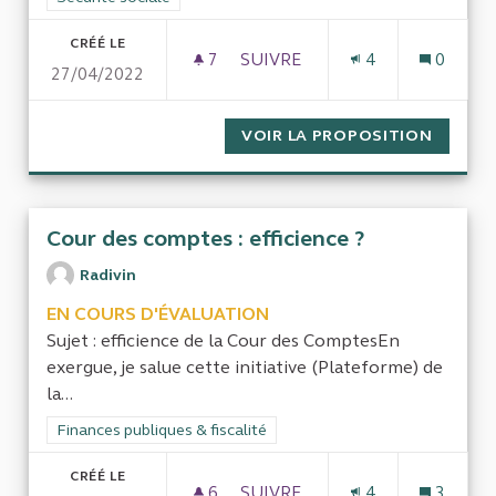
CRÉÉ LE
7
7 ABONNÉS
SUIVRE
4
0
27/04/2022
PRESTATIONS SOCIALES POU
VOIR LA PROPOSITION
PRESTA
Cour des comptes : efficience ?
Radivin
EN COURS D'ÉVALUATION
Sujet : efficience de la Cour des ComptesEn
exergue, je salue cette initiative (Plateforme) de
la...
Filtrer les résultats de la catégorie : Finances publiques & fisca
Finances publiques & fiscalité
CRÉÉ LE
6
6 ABONNÉS
SUIVRE
4
3