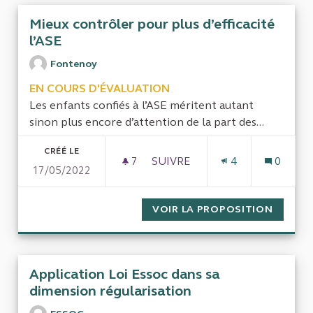
Mieux contrôler pour plus d’efficacité
l’ASE
Fontenoy
EN COURS D'ÉVALUATION
Les enfants confiés à l’ASE méritent autant
sinon plus encore d’attention de la part des...
CRÉÉ LE
7
7 ABONNÉS
SUIVRE
4
0
17/05/2022
MIEUX CONTRÔLER POUR PLUS
VOIR LA PROPOSITION
MIEUX 
Application Loi Essoc dans sa
dimension régularisation