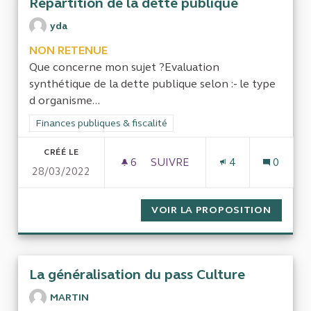
Répartition de la dette publique
yda
NON RETENUE
Que concerne mon sujet ?Evaluation
synthétique de la dette publique selon :- le type
d organisme...
Filtrer les résultats de la catégorie : Finances publiques & fisca
Finances publiques & fiscalité
CRÉÉ LE
6
6 ABONNÉS
SUIVRE
4
0
28/03/2022
RÉPARTITION DE LA DETTE P
VOIR LA PROPOSITION
RÉPART
La généralisation du pass Culture
MARTIN