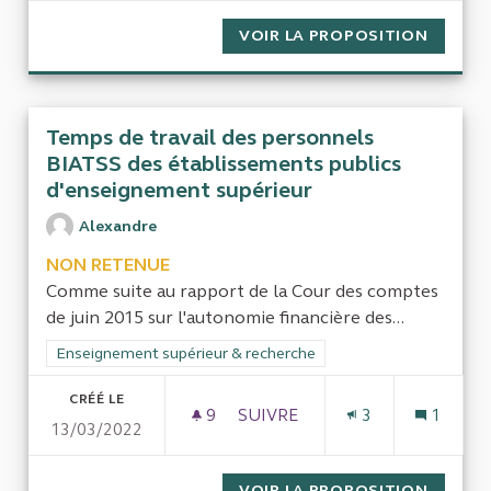
VOIR LA PROPOSITION
DE LA 
Temps de travail des personnels
BIATSS des établissements publics
d'enseignement supérieur
Alexandre
NON RETENUE
Comme suite au rapport de la Cour des comptes
de juin 2015 sur l'autonomie financière des...
Filtrer les résultats de la catégorie : Enseignement supérieur
Enseignement supérieur & recherche
CRÉÉ LE
9
9 ABONNÉS
SUIVRE
3
1
13/03/2022
TEMPS DE TRAVAIL DES PERS
VOIR LA PROPOSITION
TEMPS 