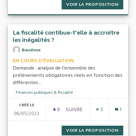
VOIR LA PROPOSITION
BILAN 
La fiscalité contibue-t'elle à accroitre
les inégalités ?
Baudoux
EN COURS D'ÉVALUATION
Demande : analyse de l'ensemble des
prélèvements obligatoires réels en fonction des
différentes...
Filtrer les résultats de la catégorie : Finances publiques & fisca
Finances publiques & fiscalité
CRÉÉ LE
9
9 ABONNÉS
SUIVRE
3
1
06/05/2022
LA FISCALITÉ CONTIBUE-T'ELL
VOIR LA PROPOSITION
LA FIS