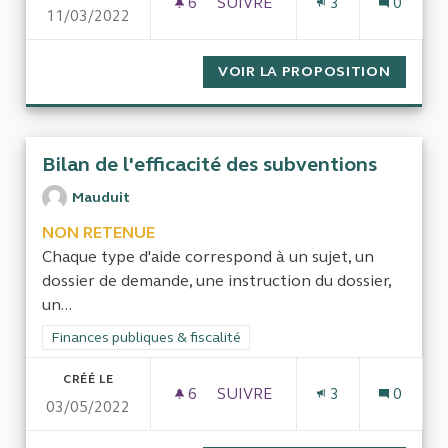
6
6 ABONNÉS
SUIVRE
3
0
11/03/2022
AOT GÉNÉRATRICES DE DROIT
VOIR LA PROPOSITION
AOT GÉ
Bilan de l'efficacité des subventions
Mauduit
NON RETENUE
Chaque type d'aide correspond à un sujet, un
dossier de demande, une instruction du dossier,
un...
Filtrer les résultats de la catégorie : Finances publiques & fisca
Finances publiques & fiscalité
CRÉÉ LE
6
6 ABONNÉS
SUIVRE
3
0
03/05/2022
BILAN DE L'EFFICACITÉ DES 