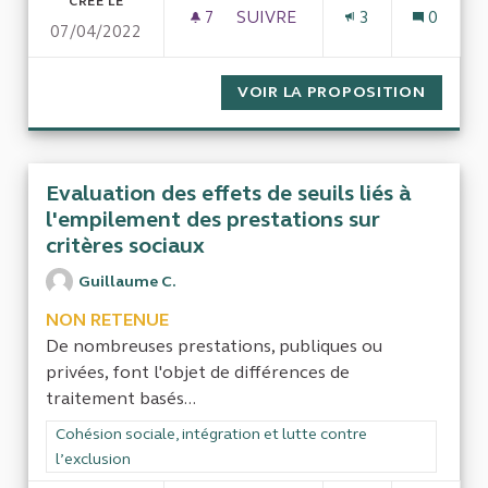
CRÉÉ LE
7
7 ABONNÉS
SUIVRE
3
0
07/04/2022
CONTRÔLE D'ACTIVITÉ DES 
VOIR LA PROPOSITION
CONTRÔ
Evaluation des effets de seuils liés à
l'empilement des prestations sur
critères sociaux
Guillaume C.
NON RETENUE
De nombreuses prestations, publiques ou
privées, font l'objet de différences de
traitement basés...
Filtrer les résultats de la catégorie : Cohésion sociale, intégra
Cohésion sociale, intégration et lutte contre
l’exclusion