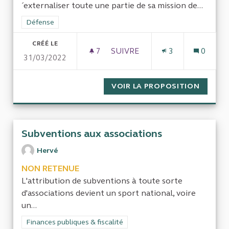
´externaliser toute une partie de sa mission de...
Filtrer les résultats de la catégorie : Défense
Défense
CRÉÉ LE
7
7 ABONNÉS
SUIVRE
3
0
31/03/2022
VOIR LA PROPOSITION
CONTRÔ
Subventions aux associations
Hervé
NON RETENUE
L'attribution de subventions à toute sorte
d'associations devient un sport national, voire
un...
Filtrer les résultats de la catégorie : Finances publiques & fisca
Finances publiques & fiscalité