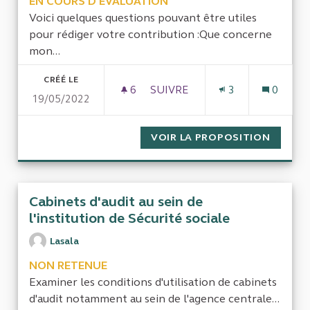
EN COURS D'ÉVALUATION
Voici quelques questions pouvant être utiles
pour rédiger votre contribution :Que concerne
mon...
CRÉÉ LE
6
6 ABONNÉS
SUIVRE
3
0
19/05/2022
ENQUÊTE SUR LE BUDGET AL
VOIR LA PROPOSITION
ENQUÊT
Cabinets d'audit au sein de
l'institution de Sécurité sociale
Lasala
NON RETENUE
Examiner les conditions d'utilisation de cabinets
d'audit notamment au sein de l'agence centrale...