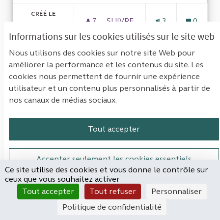
CRÉÉ LE
7
7 ABONNÉS
SUIVRE
3
0
17/05/2022
SUBVENTIONS AUX ASSOCIAT
Informations sur les cookies utilisés sur le site web
Nous utilisons des cookies sur notre site Web pour
VOIR LA PROPOSITION
SUBVE
améliorer la performance et les contenus du site. Les
cookies nous permettent de fournir une expérience
utilisateur et un contenu plus personnalisés à partir de
L'accès aux soins de santé mentale
nos canaux de médias sociaux.
pour les lycéens
Tout accepter
CRC des jeunes PACA
NON RETENUE
Problématique: Santé mentale de la
Accepter seulement les cookies essentiels
jeunesseSolutions:-Mise en place de bourses
Ce site utilise des cookies et vous donne le contrôle sur
ceux que vous souhaitez activer
psychologiques aux...
Paramètres
Tout accepter
Tout refuser
Personnaliser
Filtrer les résultats de la catégorie : Santé
Santé
Politique de confidentialité
CRÉÉ LE