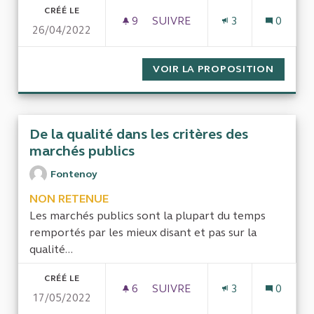
CRÉÉ LE
9
9 ABONNÉS
SUIVRE
3
0
26/04/2022
EVALUATION DES EFFETS DE S
VOIR LA PROPOSITION
EVALUA
De la qualité dans les critères des
marchés publics
Fontenoy
NON RETENUE
Les marchés publics sont la plupart du temps
remportés par les mieux disant et pas sur la
qualité...
CRÉÉ LE
6
6 ABONNÉS
SUIVRE
3
0
17/05/2022
DE LA QUALITÉ DANS LES CR