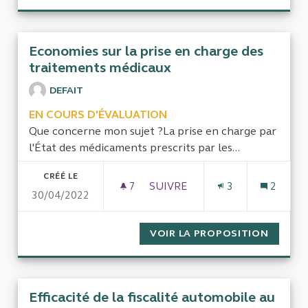
Economies sur la prise en charge des
traitements médicaux
DEFAIT
EN COURS D'ÉVALUATION
Que concerne mon sujet ?La prise en charge par
l'État des médicaments prescrits par les...
CRÉÉ LE
7
7 ABONNÉS
SUIVRE
3
2
30/04/2022
ECONOMIES SUR LA PRISE E
VOIR LA PROPOSITION
ECONOM
Efficacité de la fiscalité automobile au