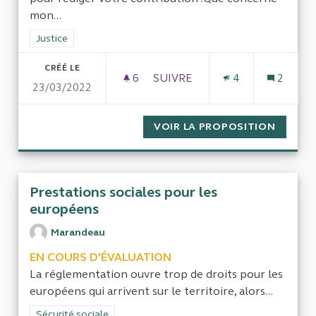
mon...
Filtrer les résultats de la catégorie : Justice
Justice
CRÉÉ LE
6
6 ABONNÉS
SUIVRE
4
2
23/03/2022
L EFFICIENCE OU L INEFFICA
VOIR LA PROPOSITION
L EFFI
Prestations sociales pour les
européens
Marandeau
EN COURS D'ÉVALUATION
La réglementation ouvre trop de droits pour les
européens qui arrivent sur le territoire, alors...
Filtrer les résultats de la catégorie : Sécurité sociale
Sécurité sociale