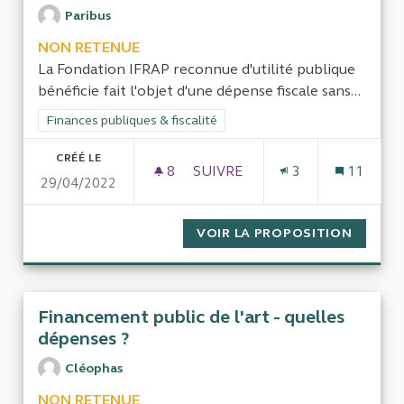
Paribus
NON RETENUE
La Fondation IFRAP reconnue d'utilité publique
bénéficie fait l'objet d'une dépense fiscale sans...
Filtrer les résultats de la catégorie : Finances publiques & fisca
Finances publiques & fiscalité
CRÉÉ LE
8
8 ABONNÉS
SUIVRE
3
11
29/04/2022
CONTRÔLE DE L'IFRAP
VOIR LA PROPOSITION
CONTRÔ
Financement public de l'art - quelles
dépenses ?
Cléophas
NON RETENUE