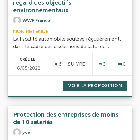
regard des objectifs
environnementaux
WWF France
NON RETENUE
La fiscalité automobile soulève régulièrement,
dans le cadre des discussions de la loi de...
CRÉÉ LE
6
6 ABONNÉS
SUIVRE
3
0
16/05/2022
EFFICACITÉ DE LA FISCALIT
VOIR LA PROPOSITION
EFFICA
Protection des entreprises de moins
de 10 salariés
yda