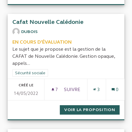
Cafat Nouvelle Calédonie
DUBOIS
EN COURS D'ÉVALUATION
Le sujet que je propose est la gestion de la
CAFAT de Nouvelle Calédonie. Gestion opaque,
appels...
Filtrer les résultats de la catégorie : Sécurité sociale
Sécurité sociale
CRÉÉ LE
7
7 ABONNÉS
SUIVRE
3
0
14/05/2022
CAFAT NOUVELLE CALÉDONIE
VOIR LA PROPOSITION
CAFAT 