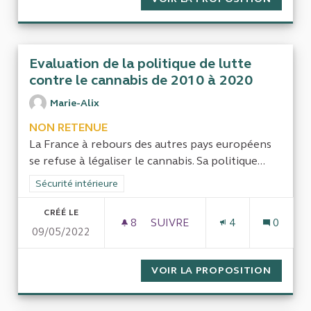
Evaluation de la politique de lutte
contre le cannabis de 2010 à 2020
Marie-Alix
NON RETENUE
La France à rebours des autres pays européens
se refuse à légaliser le cannabis. Sa politique...
Filtrer les résultats de la catégorie : Sécurité intérieure
Sécurité intérieure
CRÉÉ LE
8
8 ABONNÉS
SUIVRE
4
0
09/05/2022
EVALUATION DE LA POLITIQUE
VOIR LA PROPOSITION
EVALUA