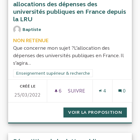
allocations des dépenses des
universités publiques en France depuis
la LRU
Baptiste
NON RETENUE
Que concerne mon sujet ?L’allocation des
dépenses des universités publiques en France. Il
s’agira...
Filtrer les résultats de la catégorie : Enseignement supérieur
Enseignement supérieur & recherche
CRÉÉ LE
6
6 ABONNÉS
SUIVRE
4
0
25/03/2022
POUR UN GRAND RAPPORT SUR
VOIR LA PROPOSITION
POUR U