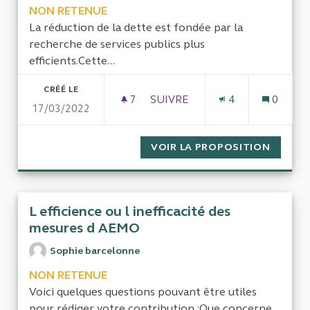
NON RETENUE
La réduction de la dette est fondée par la
recherche de services publics plus
efficients.Cette...
CRÉÉ LE
7
7 ABONNÉS
SUIVRE
4
0
17/03/2022
LA GÉNÉRALISATION DU PASS
VOIR LA PROPOSITION
LA GÉN
L efficience ou l inefficacité des
mesures d AEMO
Sophie barcelonne
NON RETENUE
Voici quelques questions pouvant être utiles
pour rédiger votre contribution :Que concerne