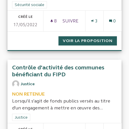
Filtrer les résultats de la catégorie : Sécurité sociale
Sécurité sociale
CRÉÉ LE
8
8 ABONNÉS
SUIVRE
3
0
17/05/2022
CABINETS D'AUDIT AU SEIN D
VOIR LA PROPOSITION
CABINE
Contrôle d'activité des communes
bénéficiant du FIPD
Justice
NON RETENUE
Lorsqu'il s'agit de fonds publics versés au titre
d'un engagement à mettre en œuvre des...
Filtrer les résultats de la catégorie : Justice
Justice