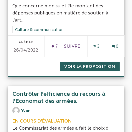
Que concerne mon sujet ?le montant des
dépenses publiques en matière de soutien à
l'art...
Filtrer les résultats de la catégorie : Culture & communication
Culture & communication
CRÉÉ LE
7
7 ABONNÉS
SUIVRE
3
0
26/04/2022
FINANCEMENT PUBLIC DE L'A
VOIR LA PROPOSITION
FINANC
Contrôler l’efficience du recours à
l’Economat des armées.
Yvan
EN COURS D'ÉVALUATION
Le Commissariat des armées a fait le choix d