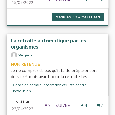
15/05/2022
COUR DES COMPTES : EFFICIE
VOIR LA PROPOSITION
COUR D
La retraite automatique par les
organismes
Virginie
NON RETENUE
Je ne comprends pas qu'il faille préparer son
dossier 6 mois avant pour la retraite.Les...
Filtrer les résultats de la catégorie : Cohésion sociale, intégra
Cohésion sociale, intégration et lutte contre
l’exclusion
CRÉÉ LE
8
8 ABONNÉS
SUIVRE
4
7
22/04/2022
LA RETRAITE AUTOMATIQUE 