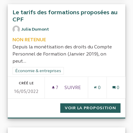
Le tarifs des formations proposées au
CPF
Julia Dumont
NON RETENUE
Depuis la monétisation des droits du Compte
Personnel de Formation (Janvier 2019), on
peut...
Filtrer les résultats de la catégorie : Économie & entreprises
Économie & entreprises
CRÉÉ LE
7
7 ABONNÉS
SUIVRE
0
0
16/05/2022
LE TARIFS DES FORMATIONS 
VOIR LA PROPOSITION
LE TAR