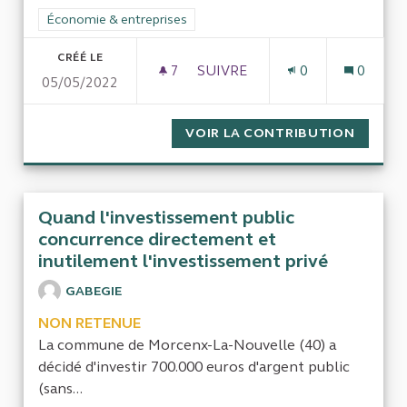
Filtrer les résultats de la catégorie : Économie & entreprises
Économie & entreprises
CRÉÉ LE
7
7 ABONNÉS
SUIVRE
0
0
05/05/2022
ASSOCIATION ET CIE
VOIR LA CONTRIBUTION
ASSOCI
Quand l'investissement public
concurrence directement et
inutilement l'investissement privé
GABEGIE
NON RETENUE
La commune de Morcenx-La-Nouvelle (40) a
décidé d'investir 700.000 euros d'argent public
(sans...