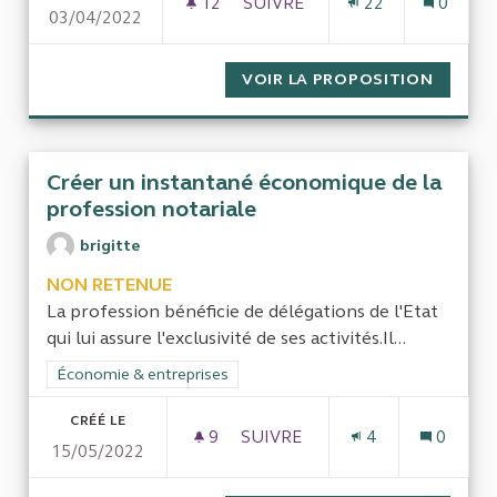
12
12 ABONNÉS
SUIVRE
22
0
03/04/2022
AUDIT SUR LES EMPLOIS CRÉÉ
VOIR LA PROPOSITION
AUDIT 
Créer un instantané économique de la
profession notariale
brigitte
NON RETENUE
La profession bénéficie de délégations de l'Etat
qui lui assure l'exclusivité de ses activités.Il...
Filtrer les résultats de la catégorie : Économie & entreprises
Économie & entreprises
CRÉÉ LE
9
9 ABONNÉS
SUIVRE
4
0
15/05/2022
CRÉER UN INSTANTANÉ ÉCON