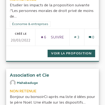
Etudier les impacts de la proposition suivante
:"Les personnes morales de droit privé de moins
de...
Filtrer les résultats de la catégorie : Économie & entreprises
Économie & entreprises
CRÉÉ LE
6
6 ABONNÉS
SUIVRE
3
0
20/03/2022
PROTECTION DES ENTREPRISE
VOIR LA PROPOSITION
PROTEC
Association et Cie
Mahabaduge
NON RETENUE
Bonjour ou bonsoirCi-après ma liste d idées pour
le père Noël :Une étude sur les dispositifs...