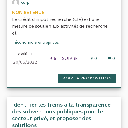
xorp
NON RETENUE
Le crédit d'impôt recherche (CIR) est une
mesure de soutien aux activités de recherche
et...
Filtrer les résultats de la catégorie : Économie & entreprises
Économie & entreprises
CRÉÉ LE
6
6 ABONNÉS
SUIVRE
0
0
20/05/2022
EVALUATION DES IMPACTS ÉC
VOIR LA PROPOSITION
EVALUA
Identifier les freins à la transparence
des subventions publiques pour le
secteur privé, et proposer des
solutions