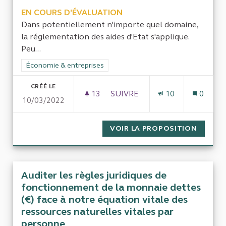
EN COURS D'ÉVALUATION
Dans potentiellement n'importe quel domaine,
la réglementation des aides d'Etat s'applique.
Peu...
Filtrer les résultats de la catégorie : Économie & entreprises
Économie & entreprises
CRÉÉ LE
13
13 ABONNÉS
SUIVRE
10
0
10/03/2022
CONTRÔLE DE LA RÉGLEMENTA
VOIR LA PROPOSITION
CONTRÔ
Auditer les règles juridiques de
fonctionnement de la monnaie dettes
(€) face à notre équation vitale des
ressources naturelles vitales par
personne