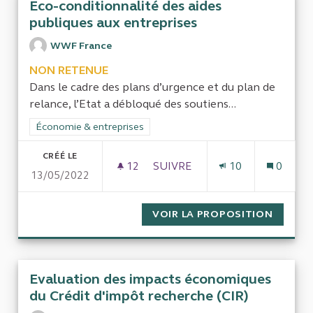
Eco-conditionnalité des aides
publiques aux entreprises
WWF France
NON RETENUE
Dans le cadre des plans d’urgence et du plan de
relance, l’Etat a débloqué des soutiens...
Filtrer les résultats de la catégorie : Économie & entreprises
Économie & entreprises
CRÉÉ LE
12
12 ABONNÉS
SUIVRE
10
0
13/05/2022
ECO-CONDITIONNALITÉ DES A
VOIR LA PROPOSITION
ECO-CO
Evaluation des impacts économiques
du Crédit d'impôt recherche (CIR)