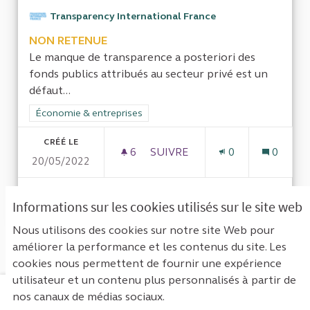
Transparency International France
NON RETENUE
Le manque de transparence a posteriori des
fonds publics attribués au secteur privé est un
défaut...
Filtrer les résultats de la catégorie : Économie & entreprises
Économie & entreprises
CRÉÉ LE
6
6 ABONNÉS
SUIVRE
0
0
20/05/2022
IDENTIFIER LES FREINS À L
VOIR LA PROPOSITION
IDENTI
Informations sur les cookies utilisés sur le site web
Nous utilisons des cookies sur notre site Web pour
améliorer la performance et les contenus du site. Les
Voir toutes les propositions retirées
cookies nous permettent de fournir une expérience
utilisateur et un contenu plus personnalisés à partir de
nos canaux de médias sociaux.
Mentions légales
Contact