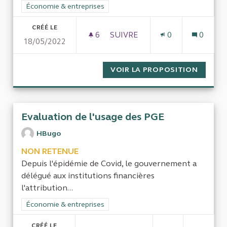
Filtrer les résultats de la catégorie : Économie & entreprises
Économie & entreprises
CRÉÉ LE
6
6 ABONNÉS
SUIVRE
0
0
18/05/2022
QUAND L'INVESTISSEMENT P
VOIR LA PROPOSITION
QUAND 
Evaluation de l'usage des PGE
HBugo
NON RETENUE
Depuis l'épidémie de Covid, le gouvernement a
délégué aux institutions financières
l'attribution...
Filtrer les résultats de la catégorie : Économie & entreprises
Économie & entreprises
CRÉÉ LE