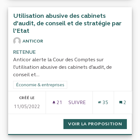
Utilisation abusive des cabinets
d'audit, de conseil et de stratégie par
l'Etat
ANTICOR
RETENUE
Anticor alerte la Cour des Comptes sur
l’utilisation abusive des cabinets d’audit, de
conseil et...
Filtrer les résultats de la catégorie : Économie & entreprises
Économie & entreprises
CRÉÉ LE
21
21 ABONNÉS
SUIVRE
35
2
11/05/2022
UTILISATION ABUSIVE DES CAB
VOIR LA PROPOSITION
UTILIS