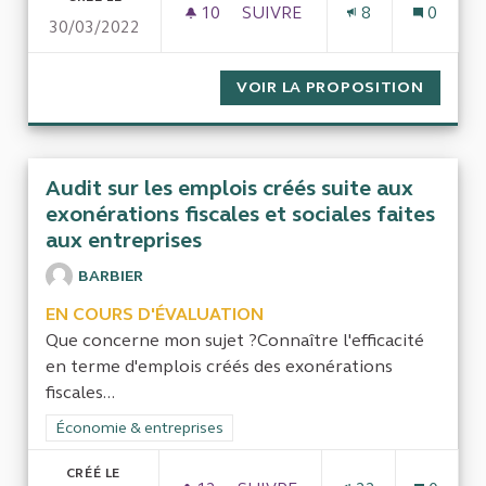
10
10 ABONNÉS
SUIVRE
8
0
30/03/2022
EVALUATION DE L'USAGE DES
VOIR LA PROPOSITION
EVALUA
Audit sur les emplois créés suite aux
exonérations fiscales et sociales faites
aux entreprises
BARBIER
EN COURS D'ÉVALUATION
Que concerne mon sujet ?Connaître l'efficacité
en terme d'emplois créés des exonérations
fiscales...
Filtrer les résultats de la catégorie : Économie & entreprises
Économie & entreprises
CRÉÉ LE