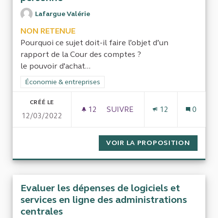
Lafargue Valérie
NON RETENUE
Pourquoi ce sujet doit-il faire l’objet d’un
rapport de la Cour des comptes ?
le pouvoir d'achat...
Filtrer les résultats de la catégorie : Économie & entreprises
Économie & entreprises
CRÉÉ LE
12
12 ABONNÉS
SUIVRE
12
0
12/03/2022
AUDITER LES RÈGLES JURIDI
VOIR LA PROPOSITION
AUDITE
Evaluer les dépenses de logiciels et
services en ligne des administrations
centrales