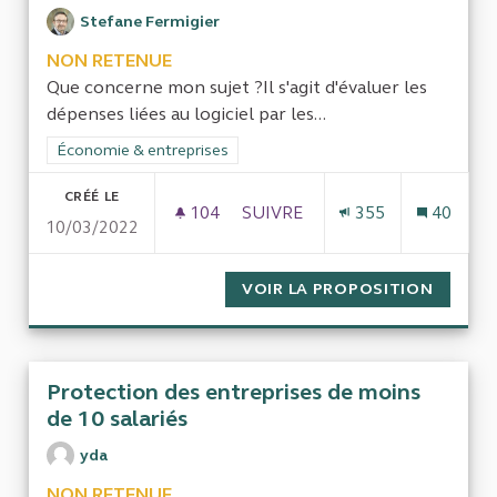
Stefane Fermigier
NON RETENUE
Que concerne mon sujet ?Il s'agit d'évaluer les
dépenses liées au logiciel par les...
Filtrer les résultats de la catégorie : Économie & entreprises
Économie & entreprises
CRÉÉ LE
104
104 ABONNÉS
SUIVRE
355
40
10/03/2022
EVALUER LES DÉPENSES DE LO
VOIR LA PROPOSITION
EVALUE
Protection des entreprises de moins
de 10 salariés
yda
NON RETENUE