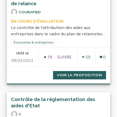
de relance
COURAPIED
EN COURS D'ÉVALUATION
Le contrôle de l'attribution des aides aux
entreprises dans le cadre du plan de relanceles...
Filtrer les résultats de la catégorie : Économie & entreprises
Économie & entreprises
CRÉÉ LE
19
19 ABONNÉS
SUIVRE
59
0
09/03/2022
LE CONTRÔLE DE L'ATTRIBUTI
VOIR LA PROPOSITION
LE CON
Contrôle de la réglementation des
aides d'Etat
C