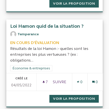
VOIR LA PROPOSITION
CRÉER 
Loi Hamon quid de la situation ?
Temperance
EN COURS D'ÉVALUATION
Résultats de la loi Hamon :- quelles sont les
entreprises les plus vertueuses ? (ex :
obligations...
Filtrer les résultats de la catégorie : Économie & entreprises
Économie & entreprises
CRÉÉ LE
7
7 ABONNÉS
SUIVRE
0
0
04/05/2022
LOI HAMON QUID DE LA SITU
VOIR LA PROPOSITION
LOI HA