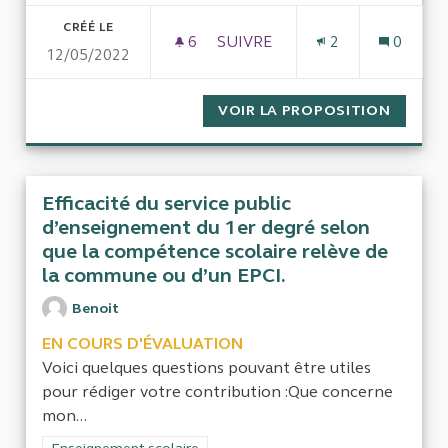
CRÉÉ LE
6
6 ABONNÉS
SUIVRE
2
0
12/05/2022
L’ACCESSIBILITÉ DES ÉTABL
VOIR LA PROPOSITION
L’ACCE
Efficacité du service public
d’enseignement du 1er degré selon
que la compétence scolaire relève de
la commune ou d’un EPCI.
Benoit
EN COURS D'ÉVALUATION
Voici quelques questions pouvant être utiles
pour rédiger votre contribution :Que concerne
mon...