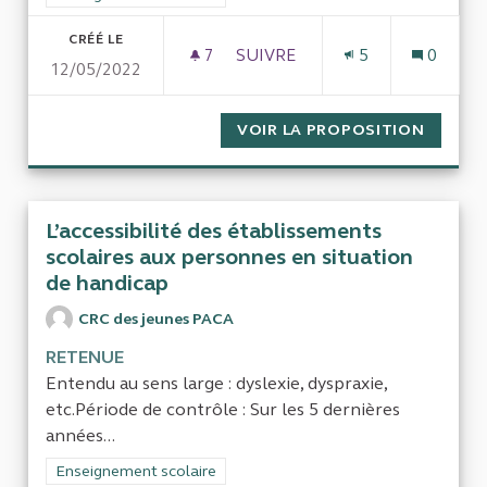
CRÉÉ LE
7
7 ABONNÉS
SUIVRE
5
0
12/05/2022
LES INÉGALITÉS D’ACCÈS AU
VOIR LA PROPOSITION
LES IN
L’accessibilité des établissements
scolaires aux personnes en situation
de handicap
CRC des jeunes PACA
RETENUE
Entendu au sens large : dyslexie, dyspraxie,
etc.Période de contrôle : Sur les 5 dernières
années...
Filtrer les résultats de la catégorie : Enseignement scolaire
Enseignement scolaire