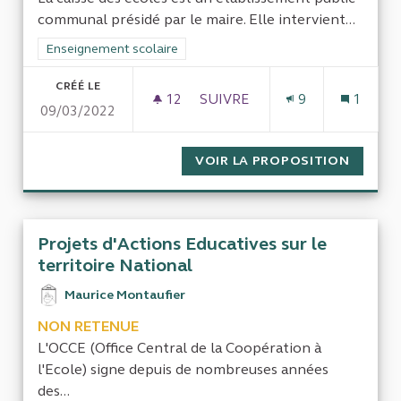
communal présidé par le maire. Elle intervient...
Filtrer les résultats de la catégorie : Enseignement scolaire
Enseignement scolaire
CRÉÉ LE
12
12 ABONNÉS
SUIVRE
9
1
09/03/2022
LES CAISSES DES ÉCOLES
VOIR LA PROPOSITION
LES CA
Projets d'Actions Educatives sur le
territoire National
Maurice Montaufier
NON RETENUE
L'OCCE (Office Central de la Coopération à
l'Ecole) signe depuis de nombreuses années
des...