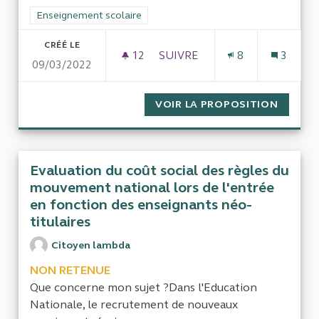
Filtrer les résultats de la catégorie : Enseignement scolaire
Enseignement scolaire
CRÉÉ LE
12
12 ABONNÉS
SUIVRE
8
3
09/03/2022
PROJETS D'ACTIONS EDUCATI
VOIR LA PROPOSITION
PROJET
Evaluation du coût social des règles du
mouvement national lors de l'entrée
en fonction des enseignants néo-
titulaires
Citoyen lambda
NON RETENUE
Que concerne mon sujet ?Dans l'Education
Nationale, le recrutement de nouveaux