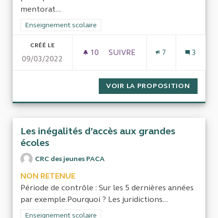
mentorat...
Filtrer les résultats de la catégorie : Enseignement scolaire
Enseignement scolaire
CRÉÉ LE
10
10 ABONNÉS
SUIVRE
7
3
09/03/2022
EVALUATION DES DISPOSITIF
VOIR LA PROPOSITION
EVALUA
Les inégalités d’accès aux grandes
écoles
CRC des jeunes PACA
NON RETENUE
Période de contrôle : Sur les 5 dernières années
par exemple.Pourquoi ? Les juridictions...
Filtrer les résultats de la catégorie : Enseignement scolaire
Enseignement scolaire