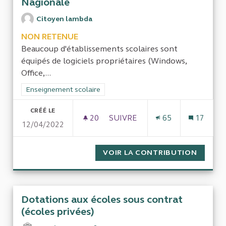
Nagionale
Citoyen lambda
NON RETENUE
Beaucoup d'établissements scolaires sont
équipés de logiciels propriétaires (Windows,
Office,...
Filtrer les résultats de la catégorie : Enseignement scolaire
Enseignement scolaire
CRÉÉ LE
20
20 ABONNÉS
SUIVRE
65
17
12/04/2022
EVALUER LE SURCOÛT DÛ À L'
VOIR LA CONTRIBUTION
EVALUE
Dotations aux écoles sous contrat
(écoles privées)