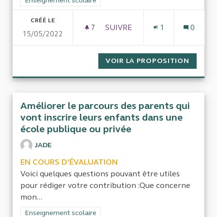
Filtrer les résultats de la catégorie : Enseignement scolaire
Enseignement scolaire
CRÉÉ LE
7
7 ABONNÉS
SUIVRE
1
0
15/05/2022
EFFICACITÉ DU SERVICE PUB
VOIR LA PROPOSITION
EFFICA
Améliorer le parcours des parents qui
vont inscrire leurs enfants dans une
école publique ou privée
JADE
EN COURS D'ÉVALUATION
Voici quelques questions pouvant être utiles
pour rédiger votre contribution :Que concerne
mon...
Filtrer les résultats de la catégorie : Enseignement scolaire
Enseignement scolaire