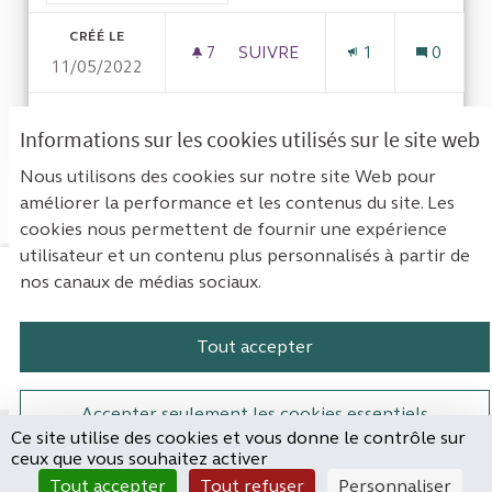
CRÉÉ LE
7
7 ABONNÉS
SUIVRE
1
0
11/05/2022
AMÉLIORER LE PARCOURS DES
VOIR LA PROPOSITION
AMÉLIO
Informations sur les cookies utilisés sur le site web
Nous utilisons des cookies sur notre site Web pour
améliorer la performance et les contenus du site. Les
Voir toutes les propositions retirées
cookies nous permettent de fournir une expérience
utilisateur et un contenu plus personnalisés à partir de
nos canaux de médias sociaux.
Mentions légales
Contact
Accessibilité : non conforme
Paramètres des cookies
Tout accepter
Plateforme de participation de la Cou
Plateforme de participation de l
Plateforme de participation
Plateforme de particip
Accepter seulement les cookies essentiels
Ce site utilise des cookies et vous donne le contrôle sur
Site réalisé par
ceux que vous souhaitez activer
Open Source Politics
Paramètres
(Lien externe)
Tout accepter
Tout refuser
Personnaliser