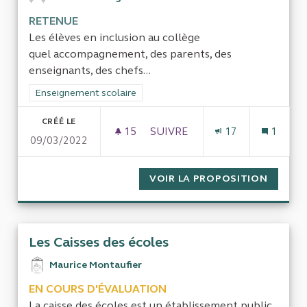
RETENUE
Les élèves en inclusion au collège
quel accompagnement, des parents, des
enseignants, des chefs...
Filtrer les résultats de la catégorie : Enseignement scolaire
Enseignement scolaire
CRÉÉ LE
15
15 ABONNÉS
SUIVRE
17
1
09/03/2022
EVALUATION DU "COLLÈGE POU
VOIR LA PROPOSITION
EVALUA
Les Caisses des écoles
Maurice Montaufier
EN COURS D'ÉVALUATION
La caisse des écoles est un établissement public