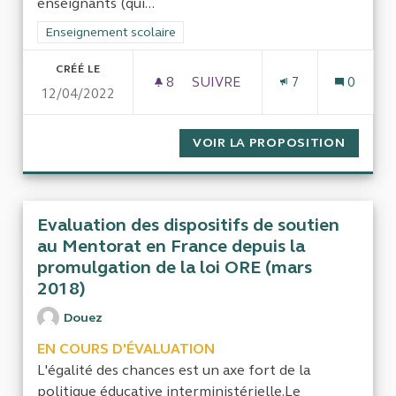
enseignants (qui...
Filtrer les résultats de la catégorie : Enseignement scolaire
Enseignement scolaire
CRÉÉ LE
8
8 ABONNÉS
SUIVRE
7
0
12/04/2022
EVALUATION DU COÛT SOCIA
VOIR LA PROPOSITION
EVALUA
Evaluation des dispositifs de soutien
au Mentorat en France depuis la
promulgation de la loi ORE (mars
2018)
Douez
EN COURS D'ÉVALUATION
L'égalité des chances est un axe fort de la
politique éducative interministérielle.Le