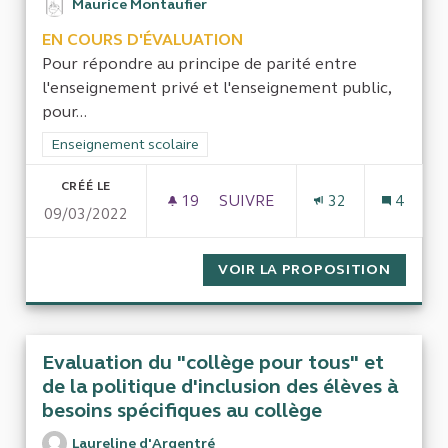
Maurice Montaufier
EN COURS D'ÉVALUATION
Pour répondre au principe de parité entre
l'enseignement privé et l'enseignement public,
pour...
Filtrer les résultats de la catégorie : Enseignement scolaire
Enseignement scolaire
CRÉÉ LE
19
19 ABONNÉS
SUIVRE
32
4
09/03/2022
DOTATIONS AUX ÉCOLES SOUS
VOIR LA PROPOSITION
DOTATI
Evaluation du "collège pour tous" et
de la politique d'inclusion des élèves à
besoins spécifiques au collège
Laureline d'Argentré