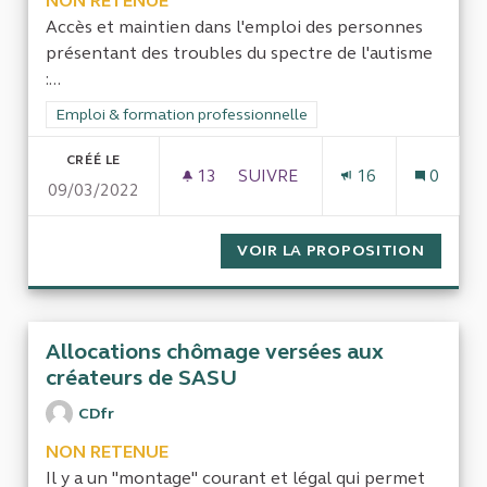
NON RETENUE
Accès et maintien dans l'emploi des personnes
présentant des troubles du spectre de l'autisme
:...
Filtrer les résultats de la catégorie : Emploi & formation prof
Emploi & formation professionnelle
CRÉÉ LE
13
13 ABONNÉS
SUIVRE
16
0
09/03/2022
EMPLOI ET AUTISME
VOIR LA PROPOSITION
EMPLOI
Allocations chômage versées aux
créateurs de SASU
CDfr
NON RETENUE
Il y a un "montage" courant et légal qui permet