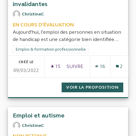
invalidantes
ChristineC
EN COURS D'ÉVALUATION
Aujourd'hui, l'emploi des personnes en situation
de handicap est une catégorie bien identifiée....
Filtrer les résultats de la catégorie : Emploi & formation prof
Emploi & formation professionnelle
CRÉÉ LE
15
15 ABONNÉS
SUIVRE
16
2
09/03/2022
VOIR LA PROPOSITION
MAINTI
Emploi et autisme
ChristineC