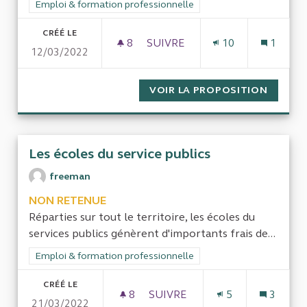
Filtrer les résultats de la catégorie : Emploi & formation prof
Emploi & formation professionnelle
CRÉÉ LE
8
8 ABONNÉS
SUIVRE
10
1
12/03/2022
EMPLOI ET RÉMUNÉRATION DE
VOIR LA PROPOSITION
EMPLOI
Les écoles du service publics
freeman
NON RETENUE
Réparties sur tout le territoire, les écoles du
services publics génèrent d'importants frais de...
Filtrer les résultats de la catégorie : Emploi & formation prof
Emploi & formation professionnelle
CRÉÉ LE
8
8 ABONNÉS
SUIVRE
5
3
21/03/2022
LES ÉCOLES DU SERVICE PUBL