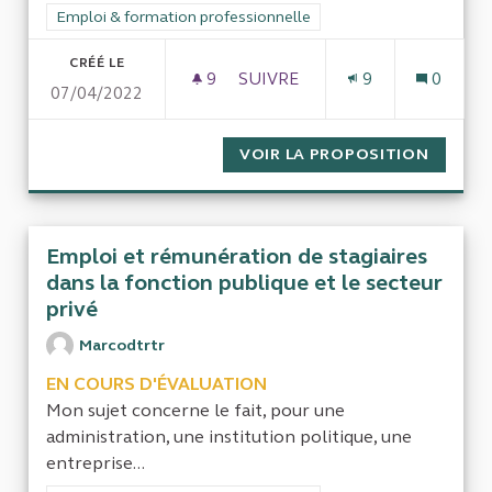
Filtrer les résultats de la catégorie : Emploi & formation prof
Emploi & formation professionnelle
CRÉÉ LE
9
9 ABONNÉS
SUIVRE
9
0
07/04/2022
EFFICACITÉ DE PÔLE EMPLOI 
VOIR LA PROPOSITION
EFFICA
Emploi et rémunération de stagiaires
dans la fonction publique et le secteur
privé
Marcodtrtr
EN COURS D'ÉVALUATION
Mon sujet concerne le fait, pour une
administration, une institution politique, une
entreprise...