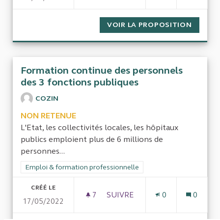
VOIR LA PROPOSITION
LES ÉC
Formation continue des personnels
des 3 fonctions publiques
COZIN
NON RETENUE
L'Etat, les collectivités locales, les hôpitaux
publics emploient plus de 6 millions de
personnes...
Filtrer les résultats de la catégorie : Emploi & formation prof
Emploi & formation professionnelle
CRÉÉ LE
7
7 ABONNÉS
SUIVRE
0
0
17/05/2022
FORMATION CONTINUE DES P