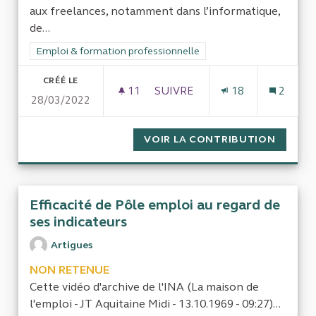
aux freelances, notamment dans l’informatique,
de...
Filtrer les résultats de la catégorie : Emploi & formation prof
Emploi & formation professionnelle
CRÉÉ LE
11
11 ABONNÉS
SUIVRE
18
2
28/03/2022
ALLOCATIONS CHÔMAGE VERS
VOIR LA CONTRIBUTION
ALLOCA
Efficacité de Pôle emploi au regard de
ses indicateurs
Artigues
NON RETENUE
Cette vidéo d'archive de l'INA (La maison de
l'emploi - JT Aquitaine Midi - 13.10.1969 - 09:27)...