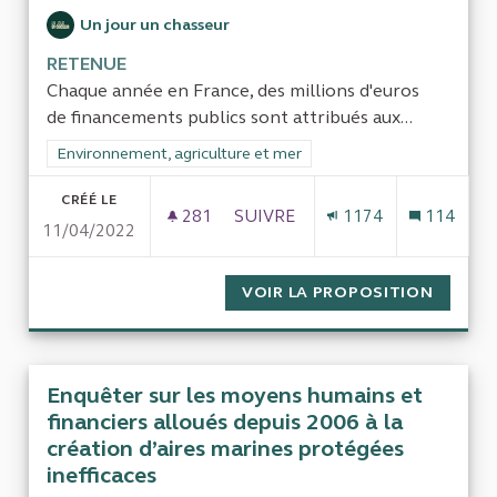
Un jour un chasseur
RETENUE
Chaque année en France, des millions d'euros
de financements publics sont attribués aux...
Filtrer les résultats de la catégorie : Environnement, agricultu
Environnement, agriculture et mer
CRÉÉ LE
281
281 ABONNÉS
SUIVRE
1174
114
11/04/2022
L'ARGENT PUBLIC DESTINÉ AU
VOIR LA PROPOSITION
L'ARGE
Enquêter sur les moyens humains et
financiers alloués depuis 2006 à la
création d’aires marines protégées
inefficaces