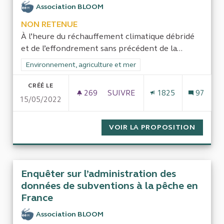
Association BLOOM
NON RETENUE
À l’heure du réchauffement climatique débridé
et de l’effondrement sans précédent de la...
Filtrer les résultats de la catégorie : Environnement, agricultu
Environnement, agriculture et mer
CRÉÉ LE
269
269 ABONNÉS
SUIVRE
1825
97
15/05/2022
ENQUÊTER SUR LES MOYENS HU
VOIR LA PROPOSITION
ENQUÊT
Enquêter sur l’administration des
données de subventions à la pêche en
France
Association BLOOM