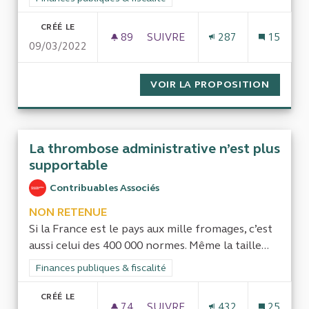
CRÉÉ LE
89
89 ABONNÉS
SUIVRE
287
15
09/03/2022
LE RECOURS PAR L'ÉTAT À DES
VOIR LA PROPOSITION
LE REC
La thrombose administrative n’est plus
supportable
Contribuables Associés
NON RETENUE
Si la France est le pays aux mille fromages, c’est
aussi celui des 400 000 normes. Même la taille...
Filtrer les résultats de la catégorie : Finances publiques & fisca
Finances publiques & fiscalité
CRÉÉ LE
74
74 ABONNÉS
SUIVRE
432
25