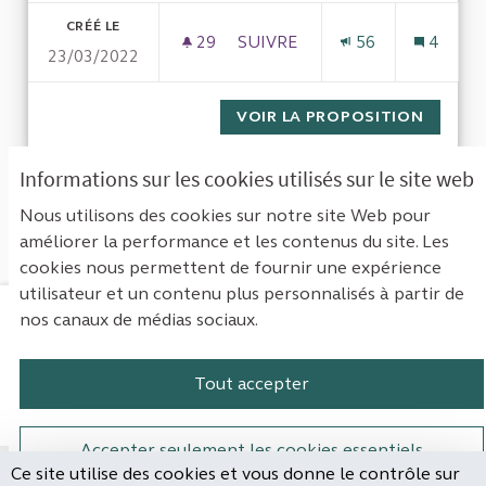
CRÉÉ LE
29
29 ABONNÉS
SUIVRE
56
4
23/03/2022
ROLE DE MAC KINSEY DANS L
VOIR LA PROPOSITION
ROLE D
Informations sur les cookies utilisés sur le site web
1
Suivant ›
Dernière »
Nous utilisons des cookies sur notre site Web pour
améliorer la performance et les contenus du site. Les
Voir toutes les propositions retirées
cookies nous permettent de fournir une expérience
utilisateur et un contenu plus personnalisés à partir de
nos canaux de médias sociaux.
Mentions légales
Contact
Accessibilité : non conforme
Paramètres des cookies
Tout accepter
Plateforme de participation de la Cou
Plateforme de participation de l
Plateforme de participation
Plateforme de particip
Accepter seulement les cookies essentiels
Ce site utilise des cookies et vous donne le contrôle sur
Site réalisé par