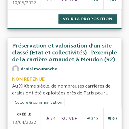
10/05/2022
LA THROMBOSE ADMINISTRATI
VOIR LA PROPOSITION
LA THR
Préservation et valorisation d’un site
classé (État et collectivités) : l’exemple
de la carrière Arnaudet à Meudon (92)
daniel mouranche
NON RETENUE
Au XIXème siècle, de nombreuses carrières de
craies ont été exploitées près de Paris pour...
Filtrer les résultats de la catégorie : Culture & communication
Culture & communication
CRÉÉ LE
74
74 ABONNÉS
SUIVRE
313
30
13/04/2022
PRÉSERVATION ET VALORISATIO