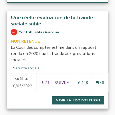
Une réelle évaluation de la fraude
sociale subie
Contribuables Associés
NON RETENUE
La Cour des comptes estime dans un rapport
rendu en 2020 que la fraude aux prestations
sociales...
Filtrer les résultats de la catégorie : Sécurité sociale
Sécurité sociale
CRÉÉ LE
71
71 ABONNÉS
SUIVRE
428
38
10/05/2022
UNE RÉELLE ÉVALUATION DE L
VOIR LA PROPOSITION
UNE RÉ