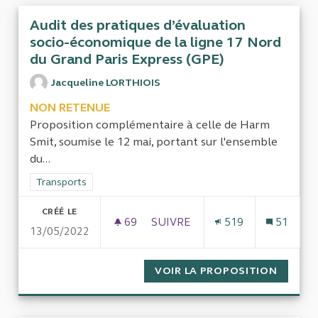
Audit des pratiques d’évaluation
socio-économique de la ligne 17 Nord
du Grand Paris Express (GPE)
Jacqueline LORTHIOIS
NON RETENUE
Proposition complémentaire à celle de Harm
Smit, soumise le 12 mai, portant sur l'ensemble
du...
Filtrer les résultats de la catégorie : Transports
Transports
CRÉÉ LE
69
69 ABONNÉS
SUIVRE
519
51
13/05/2022
AUDIT DES PRATIQUES D’ÉVAL
VOIR LA PROPOSITION
AUDIT 