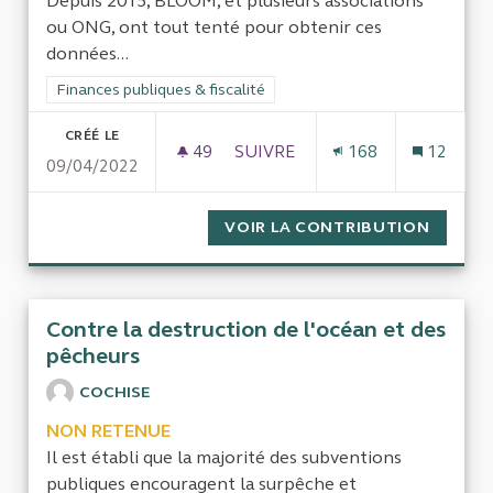
Depuis 2015, BLOOM, et plusieurs associations
ou ONG, ont tout tenté pour obtenir ces
données...
Filtrer les résultats de la catégorie : Finances publiques & fisca
Finances publiques & fiscalité
CRÉÉ LE
49
49 ABONNÉS
SUIVRE
168
12
09/04/2022
ACCÈS À L’ENSEMBLE DES SUB
VOIR LA CONTRIBUTION
ACCÈS 
Contre la destruction de l'océan et des
pêcheurs
COCHISE
NON RETENUE
Il est établi que la majorité des subventions
publiques encouragent la surpêche et