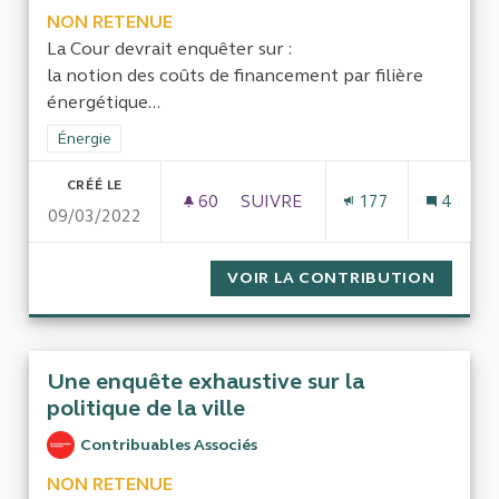
NON RETENUE
La Cour devrait enquêter sur :
la notion des coûts de financement par filière
énergétique...
Filtrer les résultats de la catégorie : Énergie
Énergie
CRÉÉ LE
60
60 ABONNÉS
SUIVRE
177
4
09/03/2022
L'INFLUENCE DES LOBBIES (T
VOIR LA CONTRIBUTION
L'INFL
Une enquête exhaustive sur la
politique de la ville
Contribuables Associés
NON RETENUE