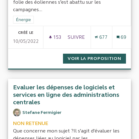
folie des éoliennes s’est abattu sur les
campagnes...
Filtrer les résultats de la catégorie : Énergie
Énergie
CRÉÉ LE
153
153 ABONNÉS
SUIVRE
677
69
10/05/2022
UN NOUVEAU CONTRÔLE DES 
VOIR LA PROPOSITION
UN NOU
Evaluer les dépenses de logiciels et
services en ligne des administrations
centrales
Stefane Fermigier
NON RETENUE
Que concerne mon sujet ?Il s'agit d'évaluer les
dépenses liées au logiciel par les...