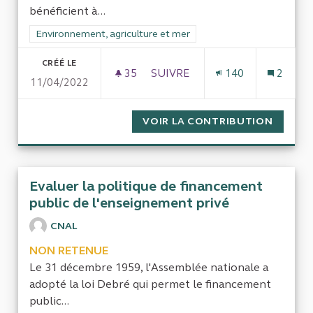
bénéficient à...
Filtrer les résultats de la catégorie : Environnement, agricultu
Environnement, agriculture et mer
CRÉÉ LE
35
35 ABONNÉS
SUIVRE
140
2
11/04/2022
CONTRE LA DESTRUCTION DE 
VOIR LA CONTRIBUTION
CONTRE
Evaluer la politique de financement
public de l'enseignement privé
CNAL
NON RETENUE
Le 31 décembre 1959, l'Assemblée nationale a
adopté la loi Debré qui permet le financement
public...