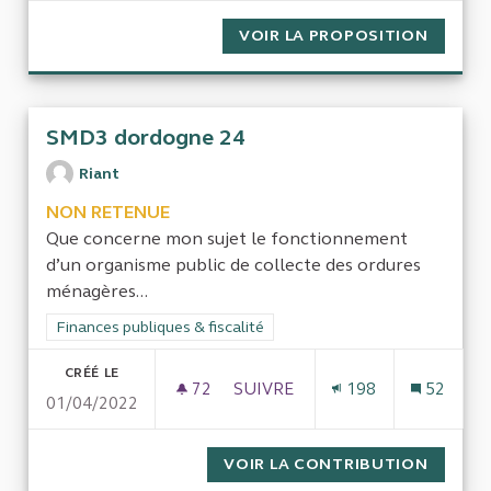
VOIR LA PROPOSITION
PRÉSER
SMD3 dordogne 24
Riant
NON RETENUE
Que concerne mon sujet le fonctionnement
d’un organisme public de collecte des ordures
ménagères...
Filtrer les résultats de la catégorie : Finances publiques & fisca
Finances publiques & fiscalité
CRÉÉ LE
72
72 ABONNÉS
SUIVRE
198
52
01/04/2022
SMD3 DORDOGNE 24
VOIR LA CONTRIBUTION
SMD3 