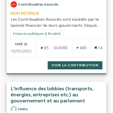
Contribuables Associés
NON RETENUE
Les Contribuables Associés sont excédés par le
laxisme financier de leurs gouvernants. Depuis...
Filtrer les résultats de la catégorie : Finances publiques & fisca
Finances publiques & fiscalité
CRÉÉ LE
65
65 ABONNÉS
SUIVRE
400
14
10/05/2022
LES DÉFICITS DE L’ÉTAT DEPUI
VOIR LA CONTRIBUTION
LES DÉF
L'influence des lobbies (transports,
énergies, entreprises etc.) au
gouvernement et au parlement
Hello