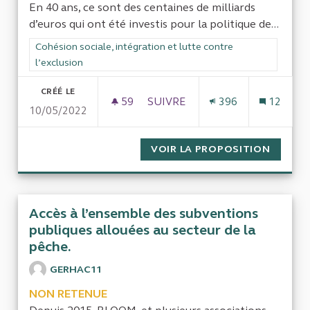
En 40 ans, ce sont des centaines de milliards
d’euros qui ont été investis pour la politique de...
Filtrer les résultats de la catégorie : Cohésion sociale, intégra
Cohésion sociale, intégration et lutte contre
l’exclusion
CRÉÉ LE
59
59 ABONNÉS
SUIVRE
396
12
10/05/2022
UNE ENQUÊTE EXHAUSTIVE SUR
VOIR LA PROPOSITION
UNE EN
Accès à l’ensemble des subventions
publiques allouées au secteur de la
pêche.
GERHAC11
NON RETENUE