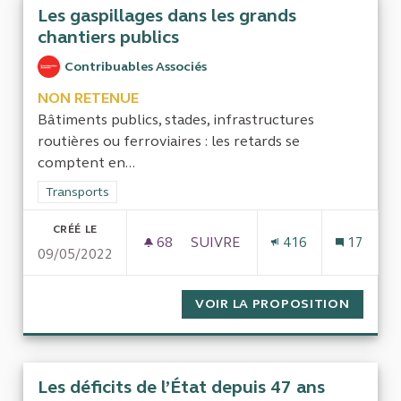
Les gaspillages dans les grands
chantiers publics
Contribuables Associés
NON RETENUE
Bâtiments publics, stades, infrastructures
routières ou ferroviaires : les retards se
comptent en...
Filtrer les résultats de la catégorie : Transports
Transports
CRÉÉ LE
68
68 ABONNÉS
SUIVRE
416
17
09/05/2022
LES GASPILLAGES DANS LES G
VOIR LA PROPOSITION
LES GA
Les déficits de l’État depuis 47 ans