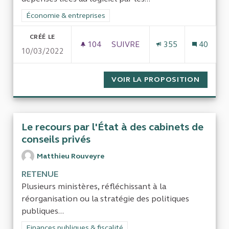
Filtrer les résultats de la catégorie : Économie & entreprises
Économie & entreprises
CRÉÉ LE
104
104 ABONNÉS
SUIVRE
355
40
10/03/2022
EVALUER LES DÉPENSES DE LO
VOIR LA PROPOSITION
EVALUE
Le recours par l'État à des cabinets de
conseils privés
Matthieu Rouveyre
RETENUE
Plusieurs ministères, réfléchissant à la
réorganisation ou la stratégie des politiques
publiques...
Filtrer les résultats de la catégorie : Finances publiques & fisca
Finances publiques & fiscalité