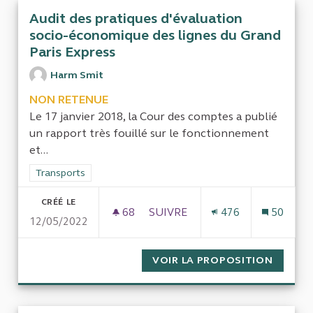
Audit des pratiques d'évaluation
socio-économique des lignes du Grand
Paris Express
Harm Smit
NON RETENUE
Le 17 janvier 2018, la Cour des comptes a publié
un rapport très fouillé sur le fonctionnement
et...
Filtrer les résultats de la catégorie : Transports
Transports
CRÉÉ LE
68
68 ABONNÉS
SUIVRE
476
50
12/05/2022
AUDIT DES PRATIQUES D'ÉVAL
VOIR LA PROPOSITION
AUDIT 