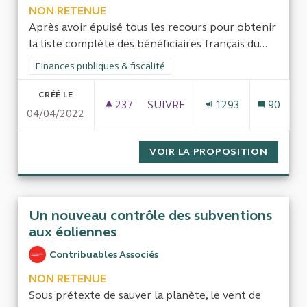
NON RETENUE
Après avoir épuisé tous les recours pour obtenir
la liste complète des bénéficiaires français du...
Filtrer les résultats de la catégorie : Finances publiques & fisca
Finances publiques & fiscalité
CRÉÉ LE
237
237 ABONNÉS
SUIVRE
1293
90
04/04/2022
ENQUÊTER SUR L’ADMINISTRAT
VOIR LA PROPOSITION
ENQUÊT
Un nouveau contrôle des subventions
aux éoliennes
Contribuables Associés
NON RETENUE
Sous prétexte de sauver la planète, le vent de