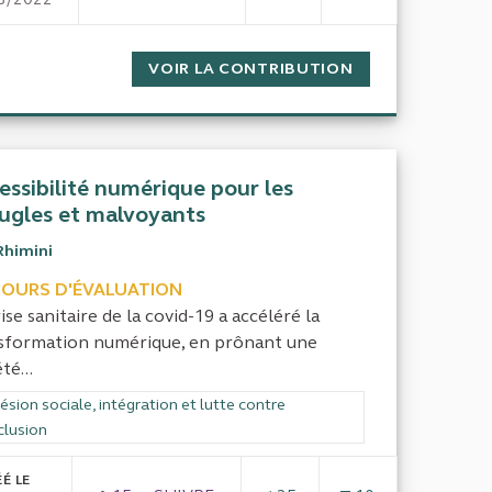
ÉVALUATION DE L'ATTRIBUTION DU CAP
S ÉCOLES
VOIR LA CONTRIBUTION
ÉVALUATION DE 
essibilité numérique pour les
ugles et malvoyants
Rhimini
COURS D'ÉVALUATION
ise sanitaire de la covid-19 a accéléré la
sformation numérique, en prônant une
té...
rer les résultats de la catégorie : Cohésion sociale, intégration et lutte
sion sociale, intégration et lutte contre
clusion
É LE