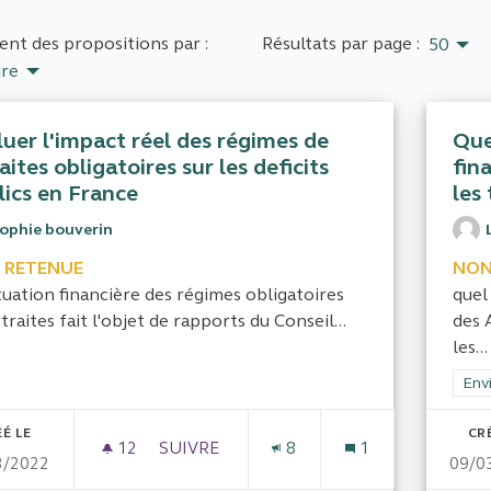
nt des propositions par :
Résultats par page :
50
ire
luer l'impact réel des régimes de
Que
aites obligatoires sur les deficits
fin
lics en France
les 
sophie bouverin
 RETENUE
NON
tuation financière des régimes obligatoires
quel
traites fait l'objet de rapports du Conseil...
des 
les...
Filt
Env
É LE
CR
12
12 ABONNÉS
SUIVRE
8
1
3/2022
09/0
EVALUER L'IMPACT RÉEL DES RÉGIMES D