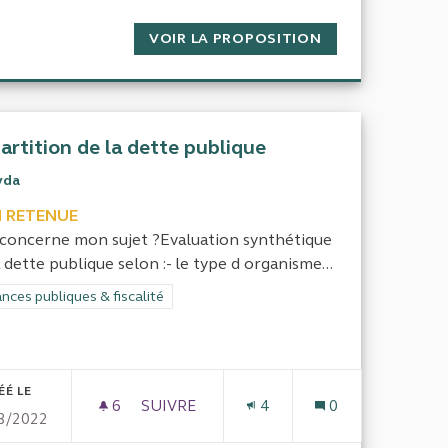
T RÉEL DES RÉGIMES DE RETRAITES OBLIGATOIRES SUR LES
VOIR LA PROPOSITION
QUEL EST L'IMP
artition de la dette publique
yda
 RETENUE
concerne mon sujet ?Evaluation synthétique
a dette publique selon :- le type d organisme...
rer les résultats de la catégorie : Finances publiques & fiscalité
nces publiques & fiscalité
ÉÉ LE
6
6 ABONNÉS
SUIVRE
4
0
3/2022
SPARITIONS DES TG
RÉPARTITION DE LA DETTE PUBLIQUE