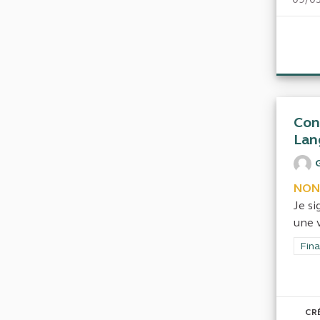
Con
Lan
NON
Je si
une 
Filt
Fina
CR