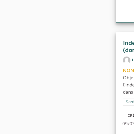
Ind
(do
L
NON
Obje
l'in
dans 
Filt
San
CRÉ
09/0