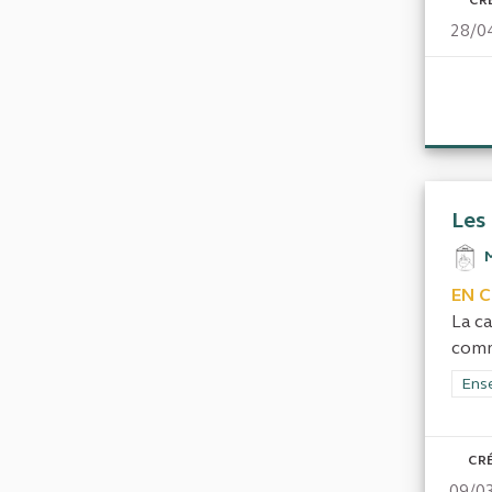
CR
28/0
Les
EN 
La ca
commu
Filt
Ens
CRÉ
09/0