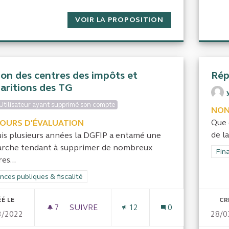
VOIR LA PROPOSITION
EVALUER L'IMPAC
ion des centres des impôts et
Rép
paritions des TG
Utilisateur ayant supprimé son compte
NON
Que 
COURS D'ÉVALUATION
de l
is plusieurs années la DGFIP a entamé une
rche tendant à supprimer de nombreux
Filt
Fina
es...
rer les résultats de la catégorie : Finances publiques & fiscalité
nces publiques & fiscalité
É LE
CR
7
7 ABONNÉS
SUIVRE
12
0
3/2022
28/0
FUSION DES CENTRES DES IMPÔTS ET DI