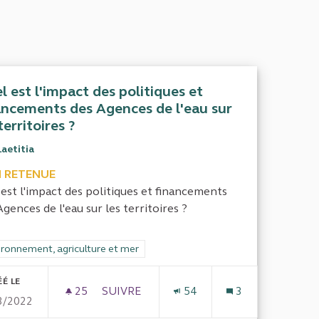
l est l'impact des politiques et
ancements des Agences de l'eau sur
territoires ?
Laetitia
 RETENUE
 est l'impact des politiques et financements
Agences de l'eau sur les territoires ?
rer les résultats de la catégorie : Environnement, agriculture et mer
ironnement, agriculture et mer
ÉÉ LE
25
25 ABONNÉS
SUIVRE
54
3
3/2022
E RETRAITES OBLIGATOIRES SUR LES DEFICITS PUBLICS EN
QUEL EST L'IMPACT DES POLITIQUES ET