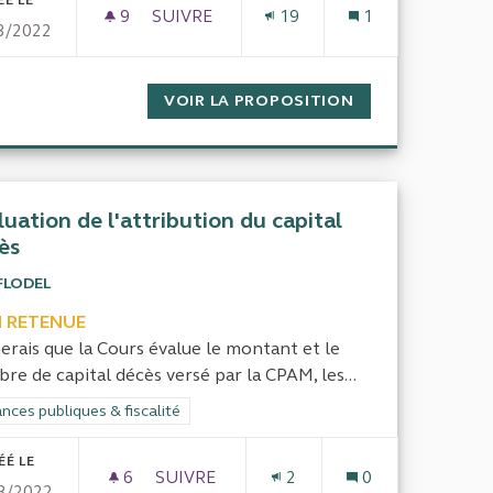
ÉÉ LE
9
9 ABONNÉS
SUIVRE
19
1
3/2022
D'ACHAT DE NOURRITURE DANS LES LIEUX DE RESTAURATION
VÉRIFIER LA VALIDITÉ DES PROCÉDURES
CITÉ DE LA POLITIQUE D'ACHAT DE NOURRITURE DANS LES 
VOIR LA PROPOSITION
VÉRIFIER LA VA
luation de l'attribution du capital
ès
FLODEL
 RETENUE
merais que la Cours évalue le montant et le
re de capital décès versé par la CPAM, les...
rer les résultats de la catégorie : Finances publiques & fiscalité
nces publiques & fiscalité
ÉÉ LE
6
6 ABONNÉS
SUIVRE
2
0
3/2022