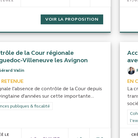
LES CAISSES DES ÉCOLES
VOIR LA PROPOSITION
LES CAISSES DE
trôle de la Cour régionale
Acc
guedoc-Villeneuve les Avignon
ave
Gérard Valin
 RETENUE
EN 
gnale l'absence de contrôle de la Cour depuis
La cr
vingtaine d'années sur cette importante...
tran
socié
rer les résultats de la catégorie : Finances publiques & fiscalité
nces publiques & fiscalité
Filt
Cohé
l’ex
ÉÉ LE
CRÉ