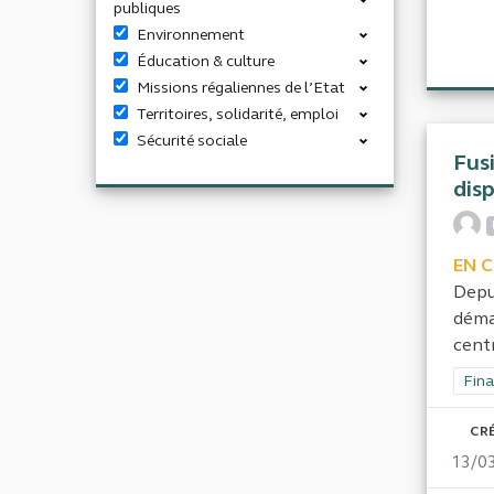
publiques
Environnement
Éducation & culture
Missions régaliennes de l’Etat
Territoires, solidarité, emploi
Sécurité sociale
Fus
dis
EN 
Depu
déma
centr
Filt
Fina
CRÉ
13/0