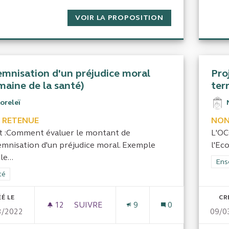
VOIR LA PROPOSITION
FUSION DES CEN
emnisation d'un préjudice moral
Pro
maine de la santé)
ter
oreleï
 RETENUE
NON
t :Comment évaluer le montant de
L'OC
demnisation d'un préjudice moral. Exemple
l'Ec
le...
Filt
Ens
rer les résultats de la catégorie : Santé
té
É LE
CR
12
12 ABONNÉS
SUIVRE
9
0
3/2022
09/0
INDEMNISATION D'UN PRÉJUDICE MORA