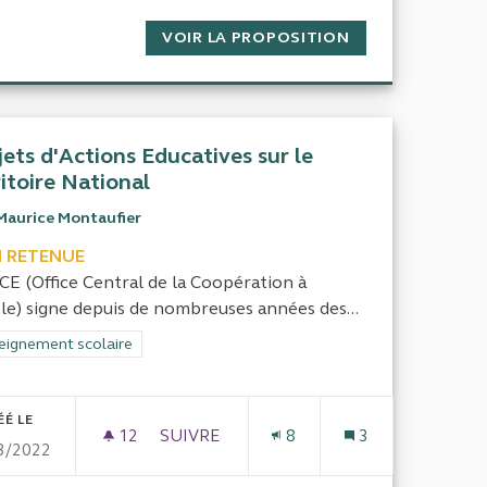
TRES DES IMPÔTS ET DISPARITIONS DES TG
VOIR LA PROPOSITION
RÉPARTITION DE
jets d'Actions Educatives sur le
ritoire National
Maurice Montaufier
 RETENUE
CE (Office Central de la Coopération à
ole) signe depuis de nombreuses années des...
rer les résultats de la catégorie : Enseignement scolaire
eignement scolaire
ÉÉ LE
12
12 ABONNÉS
SUIVRE
8
3
3/2022
L (DOMAINE DE LA SANTÉ)
PROJETS D'ACTIONS EDUCATIVES SUR L