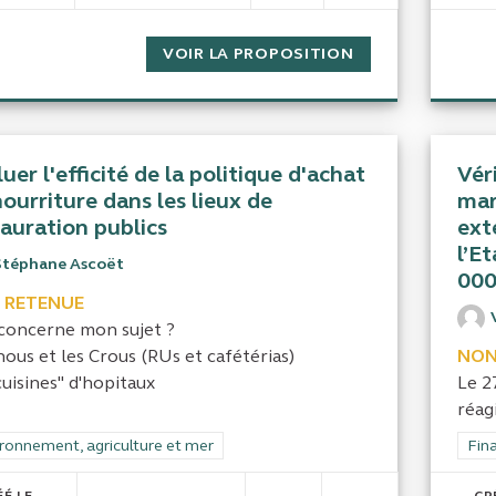
VOIR LA PROPOSITION
UN AUDIT SUR L
uer l'efficité de la politique d'achat
Vér
ourriture dans les lieux de
mar
tauration publics
ext
l’E
Stéphane Ascoët
000
 RETENUE
concerne mon sujet ?
ous et les Crous (RUs et cafétérias)
NON
cuisines" d'hopitaux
Le 2
réag
rer les résultats de la catégorie : Environnement, agriculture et mer
ronnement, agriculture et mer
Filt
Fina