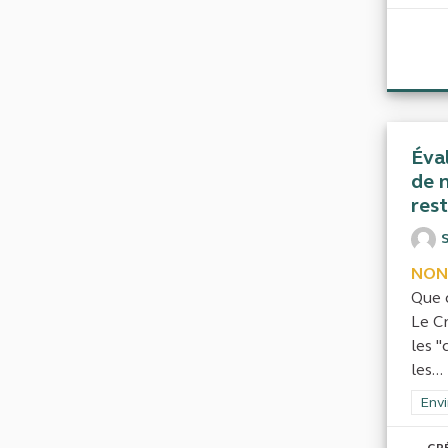
Éval
de n
res
NON
Que 
Le Cn
les "
les...
Filt
Envi