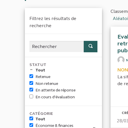
Classeme
Filtrez les résultats de
Aléato
recherche
Eva
retr
pub
STATUT
NON
Tout
La si
Retenue
de re
Non retenue
En attente de réponse
En cours d'évaluation
CRÉ
CATÉGORIE
Tout
28/0
Économie & finances