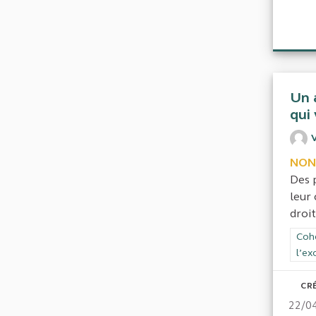
Un 
qui
V
NON
Des 
leur 
droits
Filt
Cohé
l’ex
CRÉ
22/0