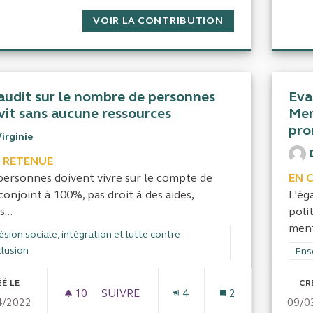
VOIR LA CONTRIBUTION
INDEMNISATION 
audit sur le nombre de personnes
Eva
 vit sans aucune ressources
Men
pro
irginie
 RETENUE
personnes doivent vivre sur le compte de
EN 
conjoint à 100%, pas droit à des aides,
L'ég
...
poli
ment
rer les résultats de la catégorie : Cohésion sociale, intégration et lutte
sion sociale, intégration et lutte contre
clusion
Filt
Ens
É LE
CR
10
10 ABONNÉS
SUIVRE
4
2
4/2022
09/0
UN AUDIT SUR LE NOMBRE DE PERSONN