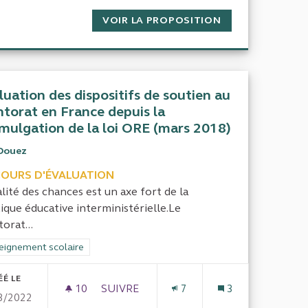
D'UN PRÉJUDICE MORAL (DOMAINE DE LA SANTÉ)
VOIR LA PROPOSITION
PROJETS D'ACTI
luation des dispositifs de soutien au
torat en France depuis la
mulgation de la loi ORE (mars 2018)
Douez
COURS D'ÉVALUATION
alité des chances est un axe fort de la
tique éducative interministérielle.Le
orat...
 contre l’exclusion
rer les résultats de la catégorie : Enseignement scolaire
eignement scolaire
ÉÉ LE
10
10 ABONNÉS
SUIVRE
7
3
3/2022
ES QUI VIT SANS AUCUNE RESSOURCES
EVALUATION DES DISPOSITIFS DE SOUT