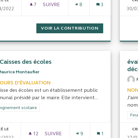
ÉÉ LE
CR
7
7 ABONNÉS
SUIVRE
8
3
4/2022
30/0
ÉVALUER L'EFFICITÉ DE LA POLITIQUE 
VOIR LA CONTRIBUTION
ÉVALUER L'EFFI
 Caisses des écoles
éva
déc
Maurice Montaufier
COURS D'ÉVALUATION
isse des écoles est un établissement public
NON
nal présidé par le maire. Elle intervient...
J'ai
nomb
rer les résultats de la catégorie : Enseignement scolaire
eignement scolaire
Filt
Fina
É LE
CR
12
12 ABONNÉS
SUIVRE
9
1
3/2022
27/0