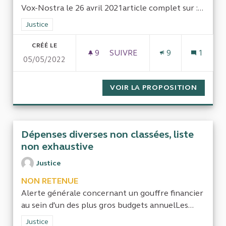
Vox-Nostra le 26 avril 2021article complet sur :...
Filtrer les résultats de la catégorie : Justice
Justice
CRÉÉ LE
9
9 ABONNÉS
SUIVRE
9
1
05/05/2022
LÉGITIME DÉFENSE: LES VICT
VOIR LA PROPOSITION
LÉGITI
Dépenses diverses non classées, liste
non exhaustive
Justice
NON RETENUE
Alerte générale concernant un gouffre financier
au sein d'un des plus gros budgets annuelLes...
Filtrer les résultats de la catégorie : Justice
Justice