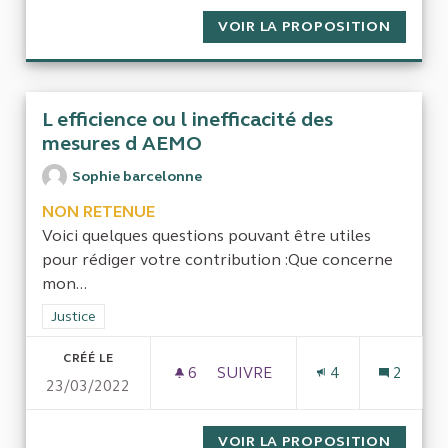
VOIR LA PROPOSITION
APPLIC
L efficience ou l inefficacité des
mesures d AEMO
Sophie barcelonne
NON RETENUE
Voici quelques questions pouvant être utiles
pour rédiger votre contribution :Que concerne
mon...
Filtrer les résultats de la catégorie : Justice
Justice
CRÉÉ LE
6
6 ABONNÉS
SUIVRE
4
2
23/03/2022
L EFFICIENCE OU L INEFFICA
VOIR LA PROPOSITION
L EFFI