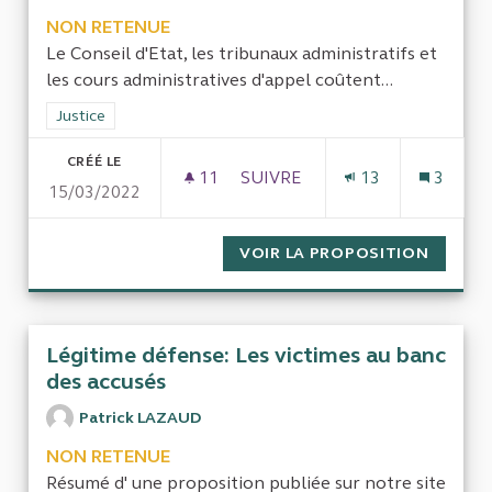
NON RETENUE
Le Conseil d'Etat, les tribunaux administratifs et
les cours administratives d'appel coûtent...
Filtrer les résultats de la catégorie : Justice
Justice
CRÉÉ LE
11
11 ABONNÉS
SUIVRE
13
3
15/03/2022
LE FONCTIONNEMENT DES JURI
VOIR LA PROPOSITION
LE FON
Légitime défense: Les victimes au banc
des accusés
Patrick LAZAUD
NON RETENUE
Résumé d' une proposition publiée sur notre site