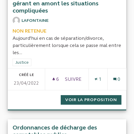
gérant en amont les situations
compliquées
LAFONTAINE
NON RETENUE
Aujourd'hui en cas de séparation/divorce,
particulièrement lorsque cela se passe mal entre
les...
Filtrer les résultats de la catégorie : Justice
Justice
CRÉÉ LE
6
6 ABONNÉS
SUIVRE
1
0
23/04/2022
SIMPLIFIER LES PROCÉDURES
VOIR LA PROPOSITION
SIMPLI
Ordonnances de décharge des