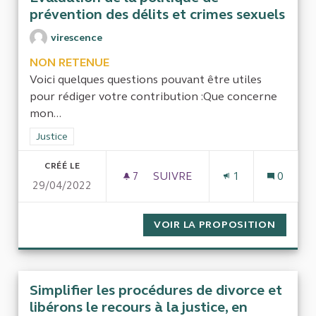
prévention des délits et crimes sexuels
virescence
NON RETENUE
Voici quelques questions pouvant être utiles
pour rédiger votre contribution :Que concerne
mon...
Filtrer les résultats de la catégorie : Justice
Justice
CRÉÉ LE
7
7 ABONNÉS
SUIVRE
1
0
29/04/2022
EVALUATION DE LA POLITIQU
VOIR LA PROPOSITION
EVALUA
Simplifier les procédures de divorce et
libérons le recours à la justice, en