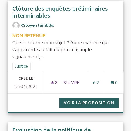
Clôture des enquêtes préliminaires
interminables
Citoyen lambda
NON RETENUE
Que concerne mon sujet ?D'une manière qui
s'apparente au fait du prince (simple
signalement,...
Filtrer les résultats de la catégorie : Justice
Justice
CRÉÉ LE
8
8 ABONNÉS
SUIVRE
2
0
12/04/2022
CLÔTURE DES ENQUÊTES PRÉ
VOIR LA PROPOSITION
CLÔTUR
Evaluation de la politique de