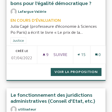
bons pour l’égalité démocratique ?
Lafargue Valérie
EN COURS D'ÉVALUATION
Julia Cagé (professeure d’économie à Sciences
Po Paris) a écrit le livre « Le prix de la...
Filtrer les résultats de la catégorie : Justice
Justice
CRÉÉ LE
9
9 ABONNÉS
SUIVRE
15
0
07/04/2022
FINANCER LES PARTIS POLITI
VOIR LA PROPOSITION
FINANC
Le fonctionnement des juridictions
administratives (Conseil d'Etat, etc.)
utilisateur