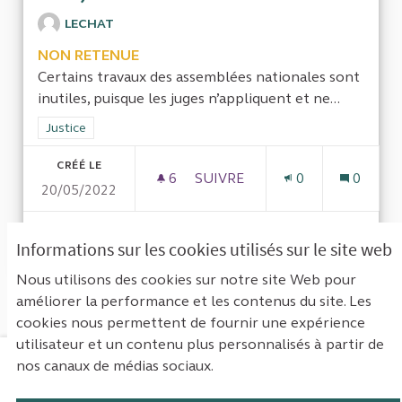
LECHAT
NON RETENUE
Certains travaux des assemblées nationales sont
inutiles, puisque les juges n’appliquent et ne...
Filtrer les résultats de la catégorie : Justice
Justice
CRÉÉ LE
6
6 ABONNÉS
SUIVRE
0
0
20/05/2022
SURCOUT INUTILE AUTO INDUIT
VOIR LA PROPOSITION
SURCOU
Informations sur les cookies utilisés sur le site web
Nous utilisons des cookies sur notre site Web pour
améliorer la performance et les contenus du site. Les
Voir toutes les propositions retirées
cookies nous permettent de fournir une expérience
utilisateur et un contenu plus personnalisés à partir de
nos canaux de médias sociaux.
Mentions légales
Contact
Accessibilité : non conforme