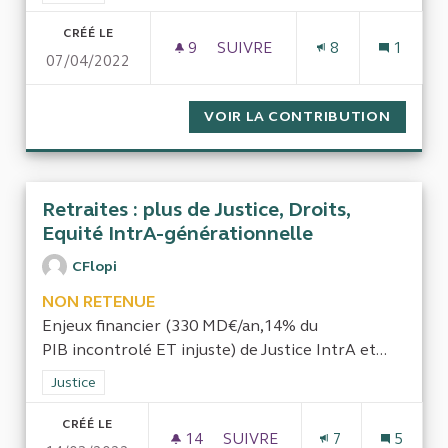
CRÉÉ LE
9
9 ABONNÉS
SUIVRE
8
1
07/04/2022
DÉPENSES DIVERSES NON CLA
VOIR LA CONTRIBUTION
DÉPENS
Retraites : plus de Justice, Droits,
Equité IntrA-générationnelle
CFlopi
NON RETENUE
Enjeux financier (330 MD€/an,14% du
PIB incontrolé ET injuste) de Justice IntrA et...
Filtrer les résultats de la catégorie : Justice
Justice
CRÉÉ LE
14
14 ABONNÉS
SUIVRE
7
5