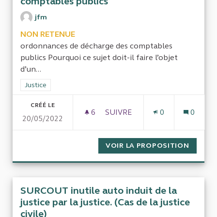
comptables publics
jfm
NON RETENUE
ordonnances de décharge des comptables
publics Pourquoi ce sujet doit-il faire l’objet
d’un...
Filtrer les résultats de la catégorie : Justice
Justice
CRÉÉ LE
6
6 ABONNÉS
SUIVRE
0
0
20/05/2022
ORDONNANCES DE DÉCHARGE
VOIR LA PROPOSITION
ORDONN
SURCOUT inutile auto induit de la
justice par la justice. (Cas de la justice
civile)