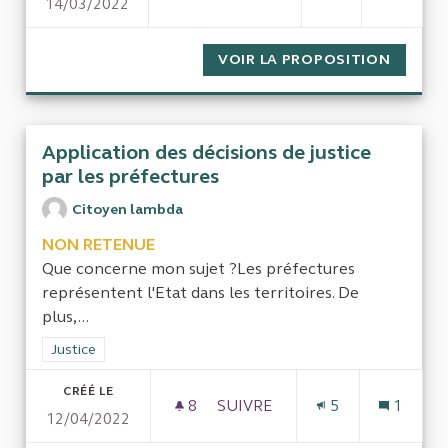
14/03/2022
VOIR LA PROPOSITION
RETRAI
Application des décisions de justice
par les préfectures
Citoyen lambda
NON RETENUE
Que concerne mon sujet ?Les préfectures
représentent l'Etat dans les territoires. De
plus,...
Filtrer les résultats de la catégorie : Justice
Justice
CRÉÉ LE
8
8 ABONNÉS
SUIVRE
5
1
12/04/2022
APPLICATION DES DÉCISIONS