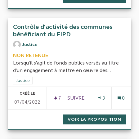
Contrôle d'activité des communes
bénéficiant du FIPD
Justice
NON RETENUE
Lorsqu'il s'agit de fonds publics versés au titre
d'un engagement à mettre en œuvre des...
Filtrer les résultats de la catégorie : Justice
Justice
CRÉÉ LE
7
7 ABONNÉS
SUIVRE
3
0
07/04/2022
CONTRÔLE D'ACTIVITÉ DES 
VOIR LA PROPOSITION
CONTRÔ