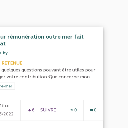
sur rémunération outre mer fait
at
Alhy
 RETENUE
i quelques questions pouvant être utiles pour
ger votre contribution :Que concerne mon...
rer les résultats de la catégorie : Outre-mer
re-mer
ÉÉ LE
6
6 ABONNÉS
SUIVRE
0
0
5/2022
UN TERRITOIRE DE LA RÉPUBLIQUE : L'ÎLE CLIPPERTON
LA SUR RÉMUNÉRATION OUTRE MER FA