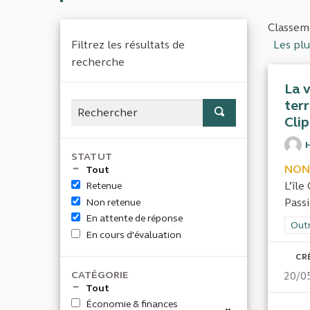
Classeme
Filtrez les résultats de
Les pl
recherche
La v
terr
Cli
STATUT
NON
Tout
L’îl
Retenue
Pass
Non retenue
En attente de réponse
Filt
Out
En cours d'évaluation
CR
CATÉGORIE
20/0
Tout
Économie & finances