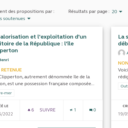
nt des propositions par :
Résultats par page :
20
us soutenues
alorisation et l'exploitation d'un
La 
itoire de la République : l'île
déb
pperton
Henri
NON
 RETENUE
Voic
e Clipperton, autrement dénommée île de la
rédi
ion, est une possession française composée...
Filt
Out
rer les résultats de la catégorie : Outre-mer
re-mer
ÉÉ LE
CR
6
6 ABONNÉS
SUIVRE
1
0
5/2022
19/0
LA VALORISATION ET L'EXPLOITATION D'