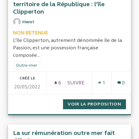
territoire de la République : l'île
Clipperton
Henri
NON RETENUE
L’île Clipperton, autrement dénommée île de la
Passion, est une possession française
composée...
Filtrer les résultats de la catégorie : Outre-mer
Outre-mer
CRÉÉ LE
6
6 ABONNÉS
SUIVRE
1
0
20/05/2022
LA VALORISATION ET L'EXPLOI
VOIR LA PROPOSITION
LA VAL
La sur rémunération outre mer fait