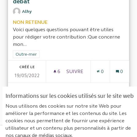
débat
Alhy
NON RETENUE
Voici quelques questions pouvant être utiles
pour rédiger votre contribution :Que concerne
mon...
Filtrer les résultats de la catégorie : Outre-mer
Outre-mer
CRÉÉ LE
6
6 ABONNÉS
SUIVRE
0
0
19/05/2022
LA SUR RÉMUNÉRATION OUTR
VOIR LA PROPOSITION
LA SUR
Informations sur les cookies utilisés sur le site web
Nous utilisons des cookies sur notre site Web pour
améliorer la performance et les contenus du site. Les
Voir toutes les propositions retirées
cookies nous permettent de fournir une expérience
utilisateur et un contenu plus personnalisés à partir de
nos canaux de médias sociaux.
Mentions légales
Contact