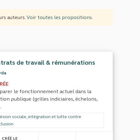
urs auteurs.
Voir toutes les propositions
.
trats de travail & rémunérations
yda
IRÉE
arer le fonctionnement actuel dans la
tion publique (grilles indiciaires, échelons,
.
rer les résultats de la catégorie : Cohésion sociale, intégration et lutte
sion sociale, intégration et lutte contre
clusion
CRÉÉ LE