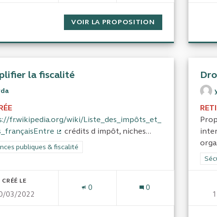
VOIR LA PROPOSITION
CONTRATS DE T
lifier la fiscalité
Dro
yda
RÉE
RET
://fr.wikipedia.org/wiki/Liste_des_impôts_et_
Prop
s_françaisEntre
crédits d impôt, niches...
inte
(Lien externe)
orga
rer les résultats de la catégorie : Finances publiques & fiscalité
nces publiques & fiscalité
Filt
Sécu
CRÉÉ LE
0
0
0/03/2022
1