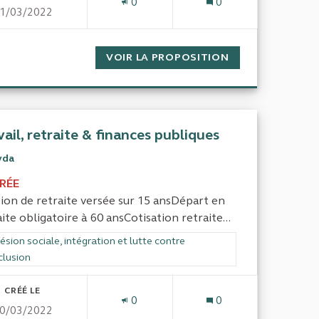
0
0
1/03/2022
DE LA FISCALITÉ
VOIR LA PROPOSITION
RÉSEAUX EDUC
vail, retraite & finances publiques
yda
IRÉE
ion de retraite versée sur 15 ansDépart en
aite obligatoire à 60 ansCotisation retraite...
rer les résultats de la catégorie : Cohésion sociale, intégration et lutte
sion sociale, intégration et lutte contre
clusion
CRÉÉ LE
0
0
0/03/2022