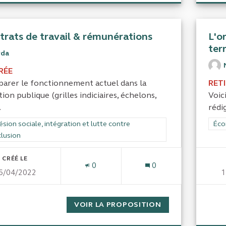
trats de travail & rémunérations
L'o
ter
yda
RÉE
arer le fonctionnement actuel dans la
RET
ion publique (grilles indiciaires, échelons,
Voic
.
rédi
rer les résultats de la catégorie : Cohésion sociale, intégration et lutte
sion sociale, intégration et lutte contre
Filt
Éco
clusion
CRÉÉ LE
0
0
6/04/2022
1
VOIR LA PROPOSITION
CONTRATS DE T