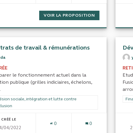
VOIR LA PROPOSITION
SIMPLIFICATION 
trats de travail & rémunérations
Dév
yda
RÉE
RET
arer le fonctionnement actuel dans la
Etud
ion publique (grilles indiciaires, échelons,
Fusi
.
arro
rer les résultats de la catégorie : Cohésion sociale, intégration et lutte
sion sociale, intégration et lutte contre
Filt
Fina
clusion
CRÉÉ LE
0
0
4/04/2022
2