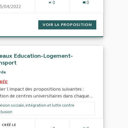
0
0
5/04/2022
 TOTALE DE LA PAUVRETÉ À TOUT LES NIVEAUX !
VOIR LA PROPOSITION
CONTRATS DE T
eaux Education-Logement-
nsport
yda
IRÉE
ier l impact des propositions suivantes :
tion de centres universitaires dans chaque...
rer les résultats de la catégorie : Cohésion sociale, intégration et lutte
sion sociale, intégration et lutte contre
clusion
CRÉÉ LE