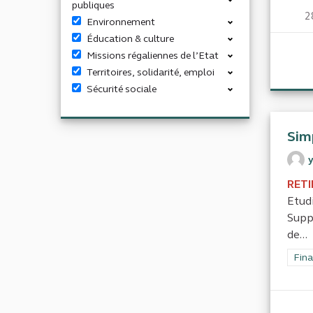
publiques
2
Environnement
Éducation & culture
Missions régaliennes de l’Etat
Territoires, solidarité, emploi
Sécurité sociale
Simp
RETI
Etudi
Supp
de...
Filt
Fina