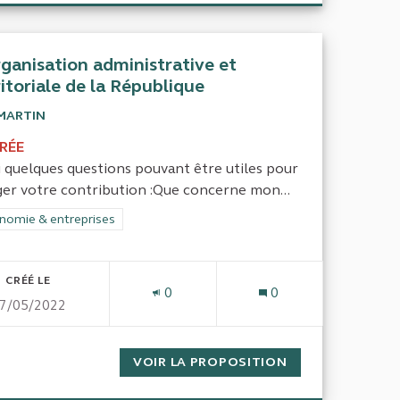
rganisation administrative et
ritoriale de la République
MARTIN
IRÉE
i quelques questions pouvant être utiles pour
ger votre contribution :Que concerne mon...
 contre l’exclusion
rer les résultats de la catégorie : Économie & entreprises
nomie & entreprises
CRÉÉ LE
0
0
7/05/2022
RAVAIL & RÉMUNÉRATIONS
VOIR LA PROPOSITION
L'ORGANISATION