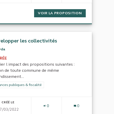
DE LA FISCALITÉ
VOIR LA PROPOSITION
TRAVAIL, RETRA
elopper les collectivités
yda
IRÉE
ier l impact des propositions suivantes :
on de toute commune de même
ndissement...
 contre l’exclusion
rer les résultats de la catégorie : Finances publiques & fiscalité
nces publiques & fiscalité
CRÉÉ LE
0
0
7/03/2022