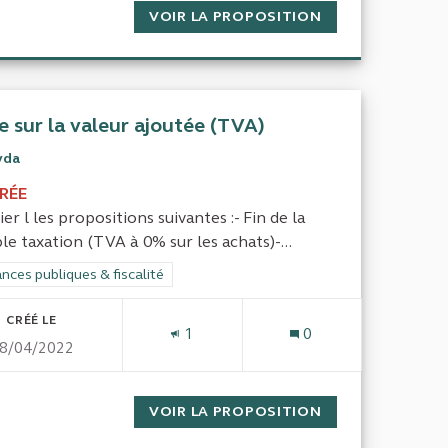
SCALITÉ
VOIR LA PROPOSITION
DROITS SOCIAUX
e sur la valeur ajoutée (TVA)
yda
IRÉE
er l les propositions suivantes :- Fin de la
le taxation (TVA à 0% sur les achats)-...
rer les résultats de la catégorie : Finances publiques & fiscalité
nces publiques & fiscalité
CRÉÉ LE
1
0
8/04/2022
SCALITÉ
VOIR LA PROPOSITION
TAXE SUR LA VA