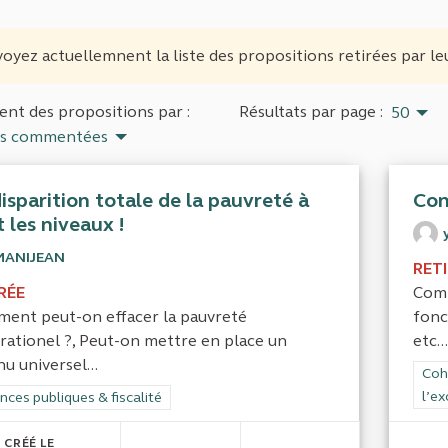
oyez actuellemnent la liste des propositions retirées par le
nt des propositions par :
Résultats par page :
50
us commentées
isparition totale de la pauvreté à
Con
 les niveaux !
MANIJEAN
RET
RÉE
Comp
ent peut-on effacer la pauvreté
fonc
rationel ?, Peut-on mettre en place un
etc...
u universel...
Filt
Cohé
l’ex
rer les résultats de la catégorie : Finances publiques & fiscalité
nces publiques & fiscalité
CRÉÉ LE