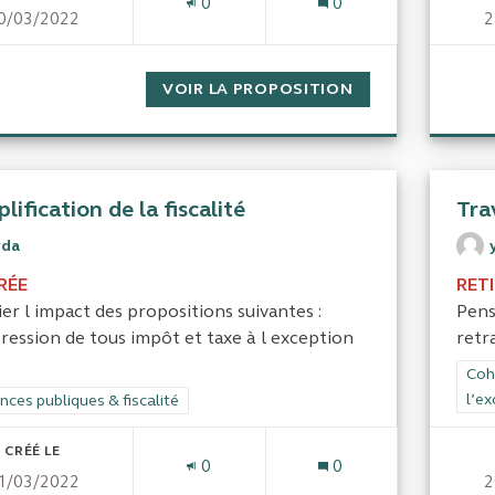
0
0
0/03/2022
2
VOIR LA PROPOSITION
SIMPLIFICATION 
lification de la fiscalité
Tra
yda
RÉE
RET
er l impact des propositions suivantes :
Pens
ression de tous impôt et taxe à l exception
retr
Filt
Cohé
l’ex
rer les résultats de la catégorie : Finances publiques & fiscalité
nces publiques & fiscalité
CRÉÉ LE
0
0
1/03/2022
2