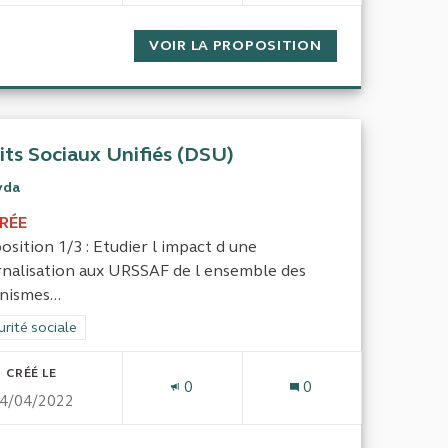
RAVAIL & RÉMUNÉRATIONS
VOIR LA PROPOSITION
DÉVELOPPER LES
its Sociaux Unifiés (DSU)
yda
IRÉE
osition 1/3 : Etudier l impact d une
rnalisation aux URSSAF de l ensemble des
nismes...
rer les résultats de la catégorie : Sécurité sociale
rité sociale
CRÉÉ LE
0
0
4/04/2022