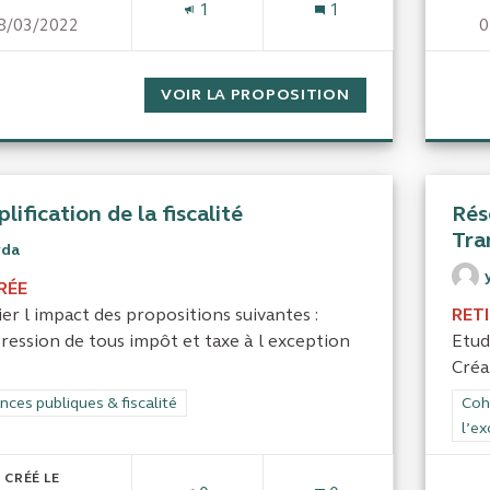
1
1
8/03/2022
0
VOIR LA PROPOSITION
LA DISPARITION
lification de la fiscalité
Rés
Tra
yda
RÉE
er l impact des propositions suivantes :
RET
ression de tous impôt et taxe à l exception
Etud
Créa
rer les résultats de la catégorie : Finances publiques & fiscalité
nces publiques & fiscalité
Filt
Cohé
l’ex
CRÉÉ LE