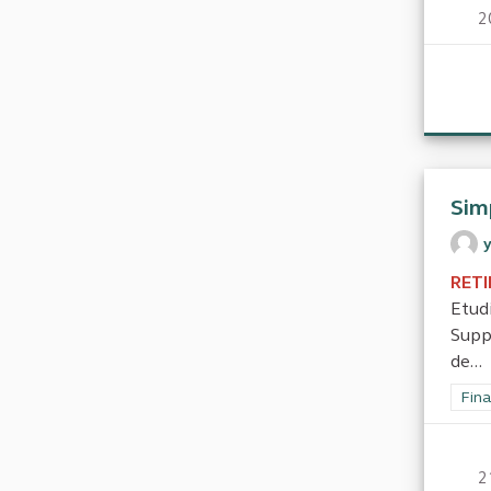
2
Simp
RETI
Etudi
Supp
de...
Filt
Fina
2