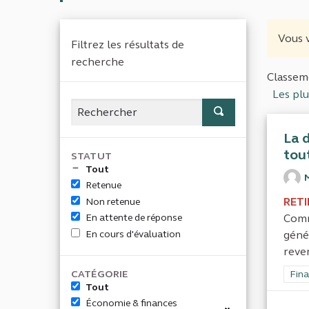
Vous v
Filtrez les résultats de
recherche
Classeme
Les pl
La d
tout
STATUT
Tout
Retenue
RETI
Non retenue
Comm
En attente de réponse
En cours d'évaluation
géné
reven
CATÉGORIE
Filt
Fina
Tout
Économie & finances