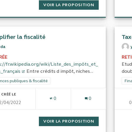
VOIR LA PROPOSITION
SIMPLIFIER LA FI
lifier la fiscalité
Tax
yda
RÉE
RET
://fr.wikipedia.org/wiki/Liste_des_impôts_et_
Etudi
s_français
Entre crédits d impôt, niches...
doub
(Lien externe)
rer les résultats de la catégorie : Finances publiques & fiscalité
nces publiques & fiscalité
Filt
Fina
CRÉÉ LE
0
0
2/04/2022
0
VOIR LA PROPOSITION
SIMPLIFIER LA FI