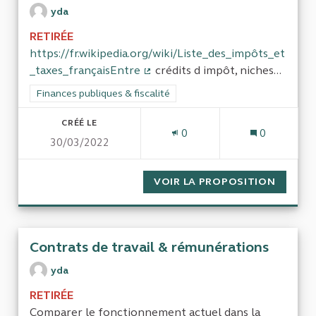
yda
RETIRÉE
https://fr.wikipedia.org/wiki/Liste_des_impôts_et
_taxes_françaisEntre
crédits d impôt, niches...
(Lien externe)
Filtrer les résultats de la catégorie : Finances publiques & fisca
Finances publiques & fiscalité
CRÉÉ LE
0
0
30/03/2022
VOIR LA PROPOSITION
SIMPLIF
Contrats de travail & rémunérations
yda
RETIRÉE
Comparer le fonctionnement actuel dans la