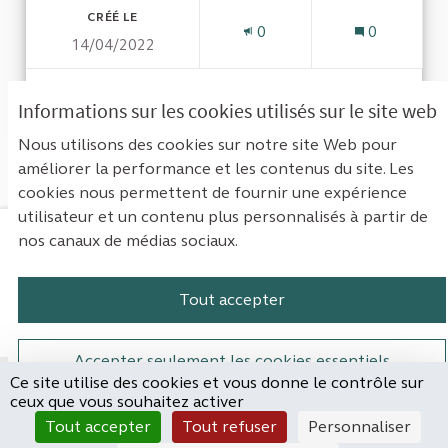
CRÉÉ LE
0
0
14/04/2022
VOIR LA PROPOSITION
DROITS
Informations sur les cookies utilisés sur le site web
Nous utilisons des cookies sur notre site Web pour
améliorer la performance et les contenus du site. Les
Voir toutes les propositions
cookies nous permettent de fournir une expérience
utilisateur et un contenu plus personnalisés à partir de
nos canaux de médias sociaux.
Mentions légales
Contact
Accessibilité : non conforme
Paramètres des cookies
Tout accepter
Plateforme de participation de la Cou
Plateforme de participation de l
Plateforme de participation
Plateforme de particip
Accepter seulement les cookies essentiels
Ce site utilise des cookies et vous donne le contrôle sur
Site réalisé par
ceux que vous souhaitez activer
Open Source Politics
Paramètres
(Lien externe)
Tout accepter
Tout refuser
Personnaliser
grâce au
logiciel libre