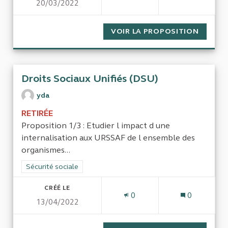
20/03/2022
VOIR LA PROPOSITION
SIMPLI
Droits Sociaux Unifiés (DSU)
yda
RETIRÉE
Proposition 1/3 : Etudier l impact d une
internalisation aux URSSAF de l ensemble des
organismes...
Filtrer les résultats de la catégorie : Sécurité sociale
Sécurité sociale
CRÉÉ LE
0
0
13/04/2022