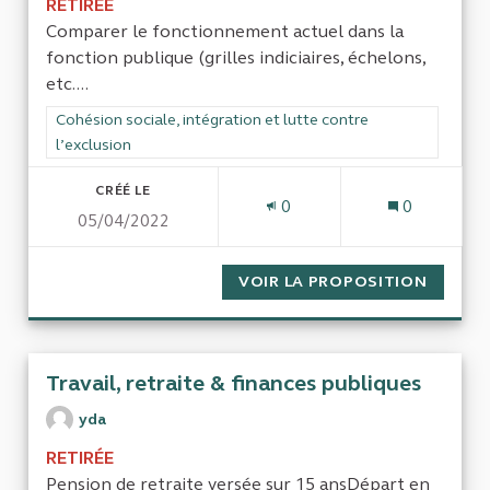
RETIRÉE
Comparer le fonctionnement actuel dans la
fonction publique (grilles indiciaires, échelons,
etc....
Filtrer les résultats de la catégorie : Cohésion sociale, intégra
Cohésion sociale, intégration et lutte contre
l’exclusion
CRÉÉ LE
0
0
05/04/2022
VOIR LA PROPOSITION
CONTRA
Travail, retraite & finances publiques
yda
RETIRÉE
Pension de retraite versée sur 15 ansDépart en