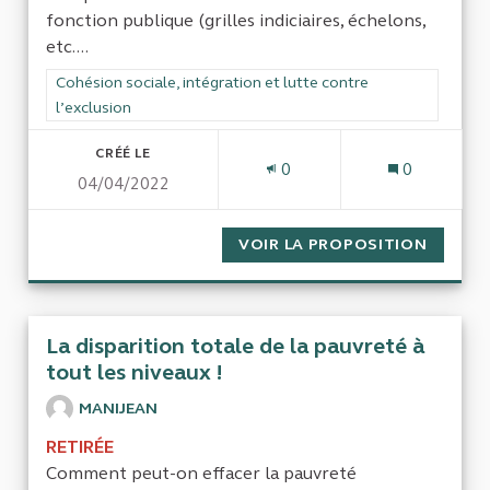
fonction publique (grilles indiciaires, échelons,
etc....
Filtrer les résultats de la catégorie : Cohésion sociale, intégra
Cohésion sociale, intégration et lutte contre
l’exclusion
CRÉÉ LE
0
0
04/04/2022
VOIR LA PROPOSITION
CONTRA
La disparition totale de la pauvreté à
tout les niveaux !
MANIJEAN
RETIRÉE
Comment peut-on effacer la pauvreté