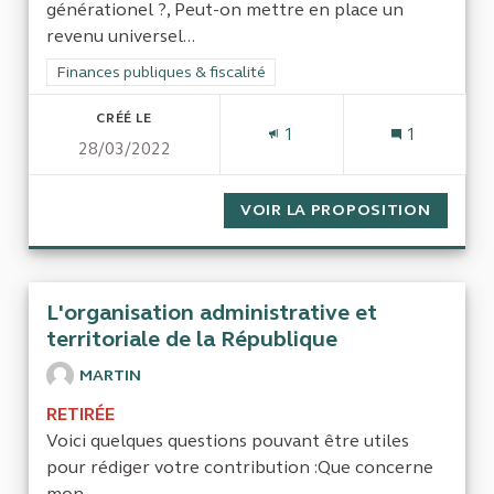
générationel ?, Peut-on mettre en place un
revenu universel...
Filtrer les résultats de la catégorie : Finances publiques & fisca
Finances publiques & fiscalité
CRÉÉ LE
1
1
28/03/2022
VOIR LA PROPOSITION
LA DIS
L'organisation administrative et
territoriale de la République
MARTIN
RETIRÉE
Voici quelques questions pouvant être utiles
pour rédiger votre contribution :Que concerne
mon...