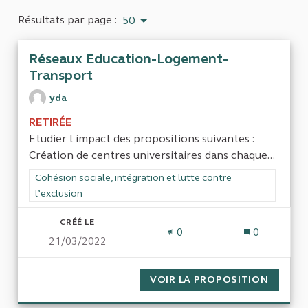
Résultats par page :
50
Réseaux Education-Logement-
Transport
yda
RETIRÉE
Etudier l impact des propositions suivantes :
Création de centres universitaires dans chaque...
Filtrer les résultats de la catégorie : Cohésion sociale, intégra
Cohésion sociale, intégration et lutte contre
l’exclusion
CRÉÉ LE
0
0
21/03/2022
VOIR LA PROPOSITION
RÉSEA