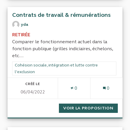
Contrats de travail & rémunérations
yda
RETIRÉE
Comparer le fonctionnement actuel dans la
fonction publique (grilles indiciaires, échelons,
etc....
Filtrer les résultats de la catégorie : Cohésion sociale, intégra
Cohésion sociale, intégration et lutte contre
l’exclusion
CRÉÉ LE
0
0
06/04/2022
VOIR LA PROPOSITION
CONTRA