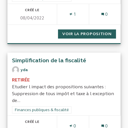
CRÉÉ LE
1
0
08/04/2022
VOIR LA PROPOSITION
TAXE S
Simplification de la fiscalité
yda
RETIRÉE
Etudier l impact des propositions suivantes :
Suppression de tous impôt et taxe à l exception
de...
Filtrer les résultats de la catégorie : Finances publiques & fisca
Finances publiques & fiscalité
CRÉÉ LE
0
0