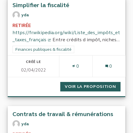
Simplifier la fiscalité
yda
RETIRÉE
https://fr.wikipedia.org/wiki/Liste_des_impôts_et
_taxes_français
Entre crédits d impôt, niches...
(Lien externe)
Filtrer les résultats de la catégorie : Finances publiques & fisca
Finances publiques & fiscalité
CRÉÉ LE
0
0
02/04/2022
VOIR LA PROPOSITION
SIMPLIF
Contrats de travail & rémunérations
yda