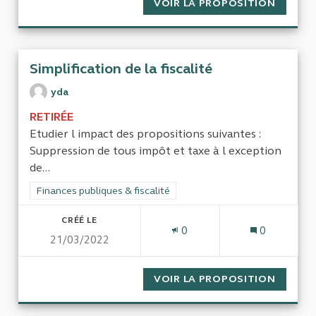
VOIR LA PROPOSITION
DROITS
Simplification de la fiscalité
yda
RETIRÉE
Etudier l impact des propositions suivantes :
Suppression de tous impôt et taxe à l exception
de...
Filtrer les résultats de la catégorie : Finances publiques & fisca
Finances publiques & fiscalité
CRÉÉ LE
0
0
21/03/2022
VOIR LA PROPOSITION
SIMPLI