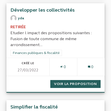
Développer les collectivités
yda
RETIRÉE
Etudier l impact des propositions suivantes :
Fusion de toute commune de même
arrondissement...
Filtrer les résultats de la catégorie : Finances publiques & fisca
Finances publiques & fiscalité
CRÉÉ LE
0
0
27/03/2022
VOIR LA PROPOSITION
DÉVELO
Simplifier la fiscalité