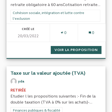
retraite obligatoire à 60 ansCotisation retraite...
Filtrer les résultats de la catégorie : Cohésion sociale, intégra
Cohésion sociale, intégration et lutte contre
l’exclusion
CRÉÉ LE
0
0
20/03/2022
VOIR LA PROPOSITION
TRAVAI
Taxe sur la valeur ajoutée (TVA)
yda
RETIRÉE
Etudier l les propositions suivantes :- Fin de la
double taxation (TVA à 0% sur les achats)-...
Filtrer les résultats de la catégorie : Finances publiques & fisca
Finances publiques & fiscalité