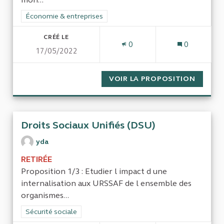
Filtrer les résultats de la catégorie : Économie & entreprises
Économie & entreprises
CRÉÉ LE
0
0
17/05/2022
VOIR LA PROPOSITION
L'ORGA
Droits Sociaux Unifiés (DSU)
yda
RETIRÉE
Proposition 1/3 : Etudier l impact d une
internalisation aux URSSAF de l ensemble des
organismes...
Filtrer les résultats de la catégorie : Sécurité sociale
Sécurité sociale