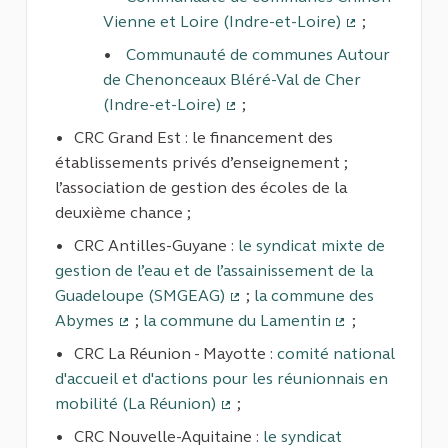
Vienne et Loire (Indre-et-Loire)
;
(Lien externe
Communauté de communes Autour
de Chenonceaux Bléré-Val de Cher
(Indre-et-Loire)
;
(Lien externe)
CRC Grand Est : le financement des
établissements privés d’enseignement ;
l’association de gestion des écoles de la
deuxième chance ;
CRC Antilles-Guyane :
le syndicat mixte de
gestion de l’eau et de l’assainissement de la
Guadeloupe (SMGEAG)
;
la commune des
(Lien externe)
Abymes
;
la commune du Lamentin
;
(Lien externe)
(Lien externe)
CRC La Réunion - Mayotte :
comité national
d'accueil et d'actions pour les réunionnais en
mobilité (La Réunion)
;
(Lien externe)
CRC Nouvelle-Aquitaine :
le syndicat