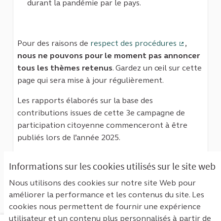
durant la pandémie par le pays.
Pour des raisons de
respect des procédures
,
(Lien exter
nous ne pouvons pour le moment pas annoncer
tous les thèmes retenus
. Gardez un œil sur cette
page qui sera mise à jour régulièrement.
Les rapports élaborés sur la base des
contributions issues de cette 3e campagne de
participation citoyenne commenceront à être
publiés lors de l’année 2025.
Une notice explicative sur la sélection des enquêtes
Informations sur les cookies utilisés sur le site web
d’initiative citoyenne pour cette campagne sera
publiée prochainement.
Nous utilisons des cookies sur notre site Web pour
améliorer la performance et les contenus du site. Les
cookies nous permettent de fournir une expérience
utilisateur et un contenu plus personnalisés à partir de