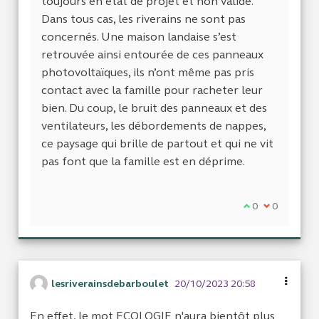
toujours en état de projet et non validé.
Dans tous cas, les riverains ne sont pas
concernés. Une maison landaise s’est
retrouvée ainsi entourée de ces panneaux
photovoltaïques, ils n’ont même pas pris
contact avec la famille pour racheter leur
bien. Du coup, le bruit des panneaux et des
ventilateurs, les débordements de nappes,
ce paysage qui brille de partout et qui ne vit
pas font que la famille est en déprime.
Je suis d'accor
0
Je ne suis 
0
lesriverainsdebarboulet
20/10/2023 20:58
En effet, le mot ECOLOGIE n'aura bientôt plus