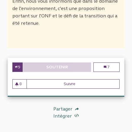
Enfin, nous vous informons que dans le domaine
de l'environnement, c'est une proposition
portant sur l’ONF et le défi de la transition qui a
été retenue.
9
SOUTENIR
POUR LA TRANSPARENCE ET L'
Pour la transp
7
8
Suivre
Pour la transparence et l'ind
8 abonnés
Partager
Intégrer