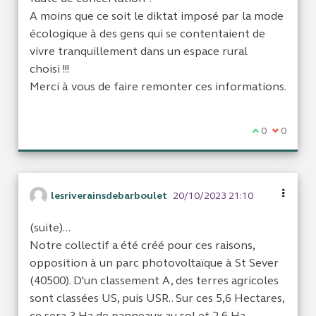
A moins que ce soit le diktat imposé par la mode
écologique à des gens qui se contentaient de
vivre tranquillement dans un espace rural
choisi !!!
Merci à vous de faire remonter ces informations.
Je suis d'acc
0
Je ne sui
0
lesriverainsdebarboulet
20/10/2023 21:10
(suite)...
Notre collectif a été créé pour ces raisons,
opposition à un parc photovoltaïque à St Sever
(40500). D'un classement A, des terres agricoles
sont classées US, puis USR.. Sur ces 5,6 Hectares,
ce sera 3 Ha de panneaux au sol et 2,6 Ha