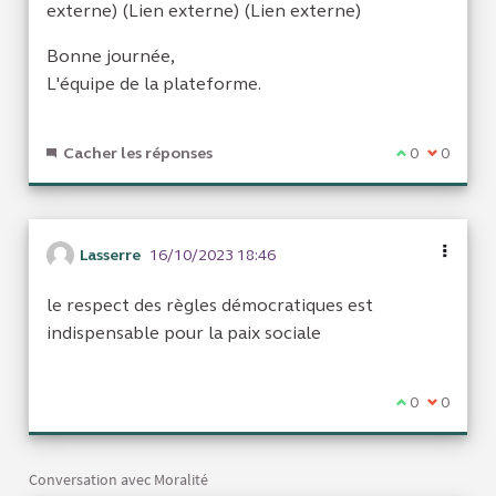
(Lien externe)
externe) (Lien externe) (Lien externe)
Bonne journée,
L'équipe de la plateforme.
Cacher les réponses
Je suis d'acc
0
Je ne sui
0
Lasserre
16/10/2023 18:46
le respect des règles démocratiques est
indispensable pour la paix sociale
Je suis d'acc
0
Je ne sui
0
Conversation avec Moralité