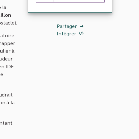
11 abonnés
 la
illon
stacle).
Partager
Intégrer
éatoire
happer.
ulier à
audeur
'en IDF
de
udrait
on à la
ontant