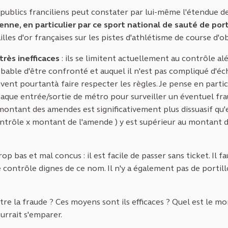
publics franciliens peut constater par lui-même l'étendue de
nne, en particulier par ce sport national de sauté de port
es d'or françaises sur les pistes d'athlétisme de course d'ob
rès inefficaces
: ils se limitent actuellement au contrôle al
robable d'être confronté et auquel il n'est pas compliqué d'éc
rivent pourtantà faire respecter les règles. Je pense en partic
haque entrée/sortie de métro pour surveiller un éventuel fr
e montant des amendes est significativement plus dissuasif qu
e contrôle x montant de l'amende ) y est supérieur au montant 
p bas et mal concus : il est facile de passer sans ticket. Il fa
e contrôle dignes de ce nom. Il n'y a également pas de portill
tre la fraude ? Ces moyens sont ils efficaces ? Quel est le m
urrait s'emparer.