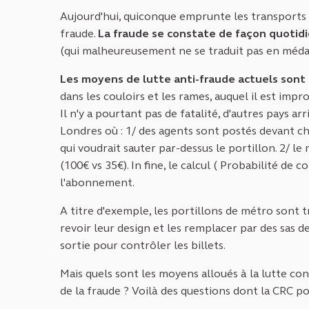
Aujourd'hui, quiconque emprunte les transports 
fraude.
La fraude se constate de façon quotidie
(qui malheureusement ne se traduit pas en médaill
Les moyens de lutte anti-fraude actuels sont t
dans les couloirs et les rames, auquel il est imp
Il n'y a pourtant pas de fatalité, d'autres pays ar
Londres où : 1/ des agents sont postés devant c
qui voudrait sauter par-dessus le portillon. 2/ l
(100€ vs 35€). In fine, le calcul ( Probabilité d
l'abonnement.
A titre d'exemple, les portillons de métro sont tro
revoir leur design et les remplacer par des sas d
sortie pour contrôler les billets.
Mais quels sont les moyens alloués à la lutte con
de la fraude ? Voilà des questions dont la CRC po