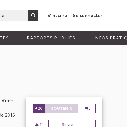
S'inscrire
Se connecter
TES
RAPPORTS PUBLIÉS
INFOS PRATI
t d'une
20
SOUTENIR
LUTTE CONTRE LA FRAUDE 
Lutte contre la fraude 
3
 de 2016
11
Suivre
Lutte contre la fraude dans le