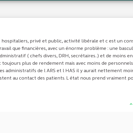
 hospitaliers, privé et public, activité libérale et c est un con
ravail que financières, avec un énorme problème : une bascu
ministratif ( chefs divers, DRH, secrétaires..) et de moins en
est toujours plus de rendement mais avec moins de personnels
es administratifs de l ARS et l HAS il y aurait nettement moi
estent au contact des patients. L état nous prend vraiment p
J