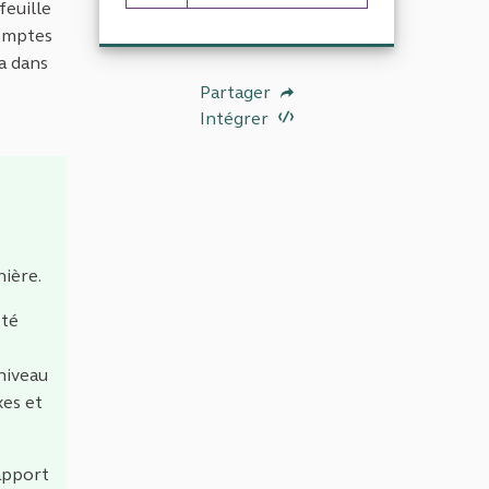
76 abonnés
feuille
comptes
la dans
Partager
Intégrer
nière.
été
 niveau
xes et
apport