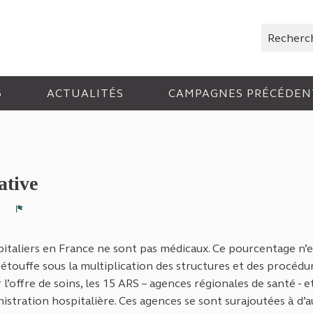
Rechercher
6
ACTUALITÉS
CAMPAGNES PRÉCÉDEN
ative
1
Signaler
italiers en France ne sont pas médicaux. Ce pourcentage n’e
touffe sous la multiplication des structures et des procédu
’offre de soins, les 15 ARS – agences régionales de santé - e
stration hospitalière. Ces agences se sont surajoutées à d’a