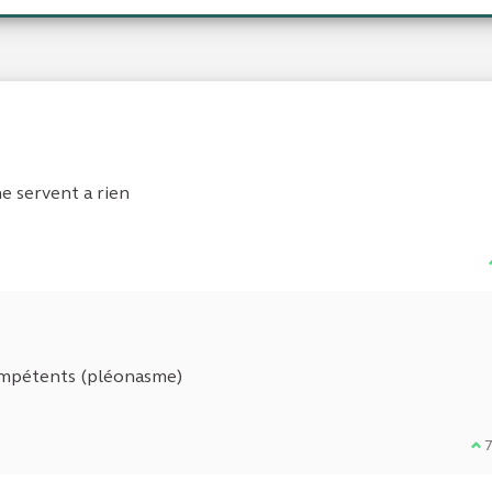
ne servent a rien
compétents (pléonasme)
Je