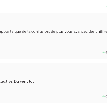
apporte que de la confusion, de plus vous avancez des chiffr
Je
llective. Du vent lol
Je